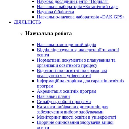
Науково-дослідний центр "Поділля"
Навчальна лабораторія «Ботанічний сад»
Наукова бібліотека
Навчально-наукова лабораторія «DAK GPS»
ДІЯЛЬНІСТЬ
Навчальна робота
Навчально-методичний відділ
Відділ ліцензування, акредитації та якості
освіти
Нормативні документи з планування та
організації освітнього процесу
Відомості про освітні програми, які
реалізуються в університеті
Інформаційна сторінка для гарантів освітніх
програм
Акредитація освітніх програм
Навчальні плани
Силабуси, робочі програми
Каталоги вибіркових дисциплін для
забезпечення вибору здобувачами
Моніторинг якості освіти в університеті
Щорічне оцінювання здобувачів вищої
освіти