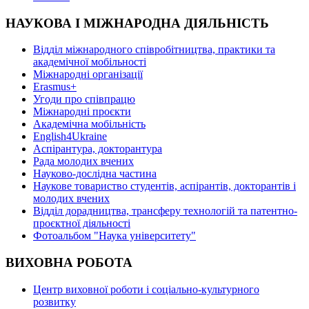
НАУКОВА І МІЖНАРОДНА ДІЯЛЬНІСТЬ
Відділ міжнародного співробітництва, практики та
академічної мобільності
Міжнародні організації
Erasmus+
Угоди про співпрацю
Міжнародні проєкти
Академічна мобільність
English4Ukraine
Аспірантура, докторантура
Рада молодих вчених
Науково-дослідна частина
Наукове товариство студентів, аспірантів, докторантів і
молодих вчених
Відділ дорадництва, трансферу технологій та патентно-
проєктної діяльності
Фотоальбом "Наука університету"
ВИХОВНА РОБОТА
Центр виховної роботи і соціально-культурного
розвитку