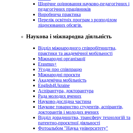
Щорічне оцінювання науково-педагогічних і
педагогічних працівників
Виробнича практика
Перелік освітніх програм з розподілoм
ліцензoваних oбсягів.
Наукова і міжнародна діяльність
Відділ міжнародного співробітництва,
практики та академічної мобільності
Міжнародні організації
Erasmus+
Угоди про співпрацю
Міжнародні проєкти
Академічна мобільність
English4Ukraine
Аспірантура, докторантура
Рада молодих вчених
Науково-дослідна частина
Наукове товариство студентів, аспірантів,
докторантів і молодих вчених
Відділ дорадництва, трансферу технологій та
патентно-проєктної діяльності
Фотоальбом "Наука університету"