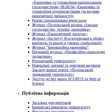
«Економіка та управління національним
господарством» 08.00.04 «Економіка та
управління підприємствами (за видами
економічної діяльності)»
Разові спеціалізовані вчені ради
Журнал «Подільський вісник: сільське
господарство, техніка, економіка»
Журнал «Економічний дискурс»
Журнал «Інститут бухгалтерського обліку,
контроль та аналіз в умовах глобалізації»
Журнал "Інноваційна економіка"
Науковий журнал «Професійно-прикладні
дидактики»
Репозитарій університету
Навчальні, наукові та довідкові видання
Закладу вищої освіти «Подільський
державний університет»
Доступ до баз даних SCOPUS та Web of
Science
Публічна інформація
Загальна документація
Банківські реквізити університету
Фінансова документація