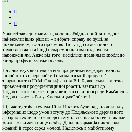
(0)
У житті завжди є момент, коли необхідно прийняти одне з
найважливіших рішень – вибрати справу до душі, за
покликанням, тобто професію. Вступ до самостійного
трудового життя іноді недаремно називають другим
народженням. Адже від того, наскільки правильно зроблено
вибір професії, залежить доля.
На днях науково-педагогічні працівники кафедри технології
виробництва, переробки і стандартизації продукції
тваринництва Ю.М. Євстафієва та В.І. Бучковська, з метою
проведення профорієнтаційної роботи, завітали до
Подільського ліцею Староушицької селищної ради Кам'янець-
Подільського району Хмельницької області.
Під час зустрічі з учням 10 та 11 класу було надано детальну
інформацію щодо умов вступу до Подільського державного
аграрно-технічного університету та спеціальностей за якими
можна отримати вищу освіту. Дана інформація викликала
жвавий інтерес серед молоді. Надіємось в майбутньому