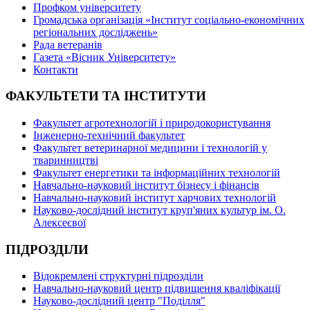
Профком університету
Громадська організація «Інститут соціально-економічних
регіональних досліджень»
Рада ветеранів
Газета «Вісник Університету»
Контакти
ФАКУЛЬТЕТИ ТА ІНСТИТУТИ
Факультет агротехнологій і природокористування
Інженерно-технічний факультет
Факультет ветеринарної медицини і технологій у
тваринництві
Факультет енергетики та інформаційних технологій
Навчально-науковий інститут бізнесу і фінансів
Навчально-науковий інститут харчових технологій
Науково-дослідний інститут круп'яних культур ім. О.
Алексеєвої
ПІДРОЗДІЛИ
Відокремлені структурні підрозділи
Навчально-науковий центр підвищення кваліфікації
Науково-дослідний центр "Поділля"