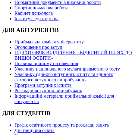
Нормативні документи з виховної роботи
Спортивно-масова робота
Кабінет психолога
Інститут кураторства
ДЛЯ АБІТУРІЄНТІВ
Приймальна комісія університету
Оголошення про вступ
ПІДГОТОВЧЕ ВІДДІЛЕННЯ «ВІДКРИТИЙ ШЛЯХ ДО
ВИЩОЇ ОСВІТИ»
Правила прийому на навчання
Учаснику національного мультипредметного тесту
Учаснику єдиного вступного іспиту та єдиного
фахового вступного випробування
Програми вступних іспитів
Розклади вступних випробувань
Інформаційні матеріали приймальної комісії для
абітурієнтів
ДЛЯ СТУДЕНТІВ
Графік освітнього процесу та розклади занять
Дистанційна освіта