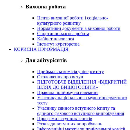
Виховна робота
Центр виховної роботи і соціально-
культурного розвитку
Нормативні документи з виховної роботи
Спортивно-масова робота
Кабінет психолога
Інститут кураторства
КОРИСНА ІНФОРМАЦІЯ
Для абітурієнтів
Приймальна комісія університету
Оголошення про вступ
ПІДГОТОВЧЕ ВІДДІЛЕННЯ «ВІДКРИТИЙ
ШЛЯХ ДО ВИЩОЇ ОСВІТИ»
Правила прийому на навчання
Учаснику національного мультипредметного
тесту
Учаснику єдиного вступного іспиту та
єдиного фахового вступного випробування
Програми вступних іспитів
Розклади вступних випробувань
Інформаційні матеріали приймальної комісії