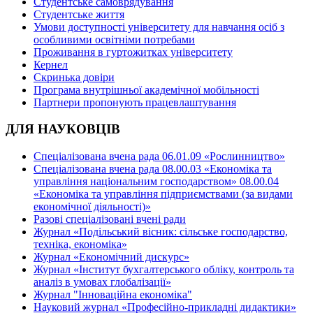
Студентське самоврядування
Студентське життя
Умови доступності університету для навчання осіб з
особливими освітніми потребами
Проживання в гуртожитках університету
Кернел
Скринька довіри
Програма внутрішньої академічної мобільності
Партнери пропонують працевлаштування
ДЛЯ НАУКОВЦІВ
Спеціалізована вчена рада 06.01.09 «Рослинництво»
Спеціалізована вчена рада 08.00.03 «Економіка та
управління національним господарством» 08.00.04
«Економіка та управління підприємствами (за видами
економічної діяльності)»
Разові спеціалізовані вчені ради
Журнал «Подільський вісник: сільське господарство,
техніка, економіка»
Журнал «Економічний дискурс»
Журнал «Інститут бухгалтерського обліку, контроль та
аналіз в умовах глобалізації»
Журнал "Інноваційна економіка"
Науковий журнал «Професійно-прикладні дидактики»