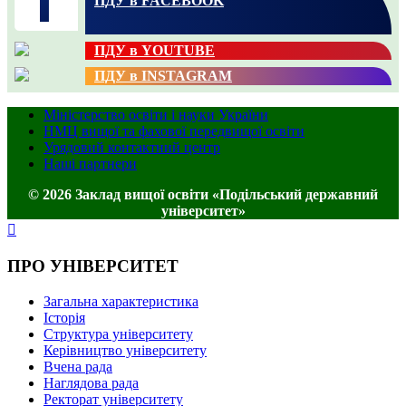
ПДУ в FACEBOOK
ПДУ в YOUTUBE
ПДУ в INSTAGRAM
Міністерство освіти і науки України
НМЦ вищої та фахової передвищої освіти
Урядовий контактний центр
Наші партнери
© 2026 Заклад вищої освіти «Подільський державний
університет»
ПРО УНІВЕРСИТЕТ
Загальна характеристика
Історія
Структура університету
Керівництво університету
Вчена рада
Наглядова рада
Ректорат університету