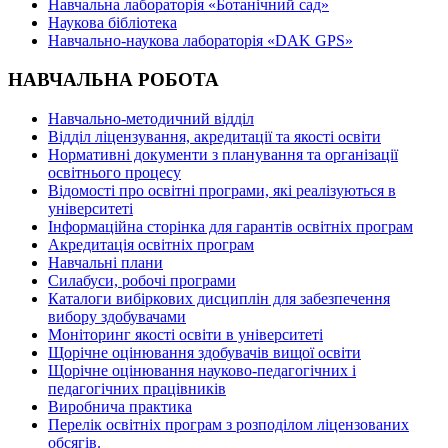
Навчальна лабораторія «Ботанічний сад»
Наукова бібліотека
Навчально-наукова лабораторія «DAK GPS»
НАВЧАЛЬНА РОБОТА
Навчально-методичний відділ
Відділ ліцензування, акредитації та якості освіти
Нормативні документи з планування та організації
освітнього процесу
Відомості про освітні програми, які реалізуються в
університеті
Інформаційна сторінка для гарантів освітніх програм
Акредитація освітніх програм
Навчальні плани
Силабуси, робочі програми
Каталоги вибіркових дисциплін для забезпечення
вибору здобувачами
Моніторинг якості освіти в університеті
Щорічне оцінювання здобувачів вищої освіти
Щорічне оцінювання науково-педагогічних і
педагогічних працівників
Виробнича практика
Перелік освітніх програм з розподілoм ліцензoваних
oбсягів.