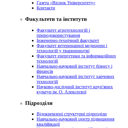
Газета «Вісник Університету»
Контакти
Факультети та інститути
Факультет агротехнологій і
природокористування
Інженерно-технічний факультет
Факультет ветеринарної медицини і
технологій у тваринництві
Факультет енергетики та інформаційних
технологій
Навчально-науковий інститут бізнесу і
фінансів
Навчально-науковий інститут харчових
технологій
Науково-дослідний інститут круп'яних
культур ім. О. Алексеєвої
Підрозділи
Відокремлені структурні підрозділи
Навчально-науковий центр підвищення
кваліфікації