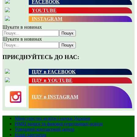
FACEBOOK
YOUTUBE
INSTAGRAM
Шукати в новинах
Пошук
Шукати в новинах
Пошук
ПРИЄДНУЙТЕСЬ ДО НАС:
ПДУ в FACEBOOK
ПДУ в YOUTUBE
ПДУ в INSTAGRAM
Міністерство освіти і науки України
НМЦ вищої та фахової передвищої освіти
Урядовий контактний центр
Наші партнери