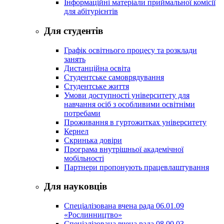
Інформаційні матеріали приймальної комісії
для абітурієнтів
Для студентів
Графік освітнього процесу та розклади
занять
Дистанційна освіта
Студентське самоврядування
Студентське життя
Умови доступності університету для
навчання осіб з особливими освітніми
потребами
Проживання в гуртожитках університету
Кернел
Скринька довіри
Програма внутрішньої академічної
мобільності
Партнери пропонують працевлаштування
Для науковців
Спеціалізована вчена рада 06.01.09
«Рослинництво»
Спеціалізована вчена рада 08.00.03