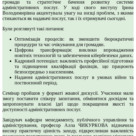
громади та стратегічне бачення розвитку системи
адміністративних послуг. У ході свого виступу Ірина
Володимирівна акцентувала увагу на низці проблем, з якими
стикаються як надавачі послуг, так і їх отримувачі сьогодні.
Були розглянуті такі питання:
Оптимізація процесів: як зменшити бюрократичні
процедури та час очікування для громадян.
Цифрова трансформація: виклики впровадження
новітніх технологій та забезпечення кібербезпеки даних.
Кадровий потенціал: важливість професійної підготовки
та підвищення кваліфікації фахівців, що працюють
безпосередньо з населенням.
Надання адміністративних послуг в умовах війни та
поствоєнний період.
Семінар пройшов у форматі жвавої дискусії. Учасники мали
змогу поставити спікеру запитання, обмінятися досвідом та
запропонувати власні ідеї щодо покращення якості та
доступності адміністративних послуг.
Завідувач кафедри менеджменту, публічного управління та
адміністрування, професор Алла ЧИКУРКОВА відзначила
високу практичну цінність заходу, підкресливши важливість