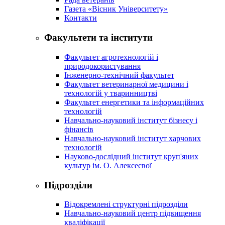
Газета «Вісник Університету»
Контакти
Факультети та інститути
Факультет агротехнологій і
природокористування
Інженерно-технічний факультет
Факультет ветеринарної медицини і
технологій у тваринництві
Факультет енергетики та інформаційних
технологій
Навчально-науковий інститут бізнесу і
фінансів
Навчально-науковий інститут харчових
технологій
Науково-дослідний інститут круп'яних
культур ім. О. Алексеєвої
Підрозділи
Відокремлені структурні підрозділи
Навчально-науковий центр підвищення
кваліфікації