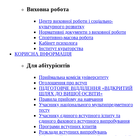
Виховна робота
Центр виховної роботи і соціально-
культурного розвитку
Нормативні документи з виховної роботи
Спортивно-масова робота
Кабінет психолога
Інститут кураторства
КОРИСНА ІНФОРМАЦІЯ
Для абітурієнтів
Приймальна комісія університету
Оголошення про вступ
ПІДГОТОВЧЕ ВІДДІЛЕННЯ «ВІДКРИТИЙ
ШЛЯХ ДО ВИЩОЇ ОСВІТИ»
Правила прийому на навчання
Учаснику національного мультипредметного
тесту
Учаснику єдиного вступного іспиту та
єдиного фахового вступного випробування
Програми вступних іспитів
Розклади вступних випробувань