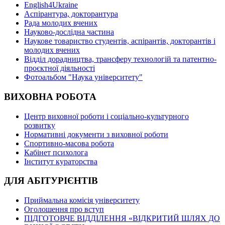
English4Ukraine
Аспірантура, докторантура
Рада молодих вчених
Науково-дослідна частина
Наукове товариство студентів, аспірантів, докторантів і
молодих вчених
Відділ дорадництва, трансферу технологій та патентно-
проєктної діяльності
Фотоальбом "Наука університету"
ВИХОВНА РОБОТА
Центр виховної роботи і соціально-культурного
розвитку
Нормативні документи з виховної роботи
Спортивно-масова робота
Кабінет психолога
Інститут кураторства
ДЛЯ АБІТУРІЄНТІВ
Приймальна комісія університету
Оголошення про вступ
ПІДГОТОВЧЕ ВІДДІЛЕННЯ «ВІДКРИТИЙ ШЛЯХ ДО