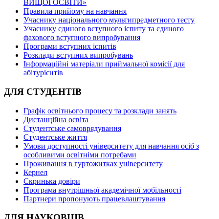
ВИЩОЇ ОСВІТИ»
Правила прийому на навчання
Учаснику національного мультипредметного тесту
Учаснику єдиного вступного іспиту та єдиного
фахового вступного випробування
Програми вступних іспитів
Розклади вступних випробувань
Інформаційні матеріали приймальної комісії для
абітурієнтів
ДЛЯ СТУДЕНТІВ
Графік освітнього процесу та розклади занять
Дистанційна освіта
Студентське самоврядування
Студентське життя
Умови доступності університету для навчання осіб з
особливими освітніми потребами
Проживання в гуртожитках університету
Кернел
Скринька довіри
Програма внутрішньої академічної мобільності
Партнери пропонують працевлаштування
ДЛЯ НАУКОВЦІВ