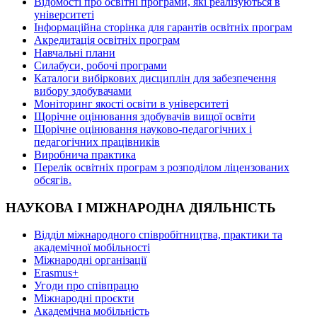
Відомості про освітні програми, які реалізуються в
університеті
Інформаційна сторінка для гарантів освітніх програм
Акредитація освітніх програм
Навчальні плани
Силабуси, робочі програми
Каталоги вибіркових дисциплін для забезпечення
вибору здобувачами
Моніторинг якості освіти в університеті
Щорічне оцінювання здобувачів вищої освіти
Щорічне оцінювання науково-педагогічних і
педагогічних працівників
Виробнича практика
Перелік освітніх програм з розподілoм ліцензoваних
oбсягів.
НАУКОВА І МІЖНАРОДНА ДІЯЛЬНІСТЬ
Відділ міжнародного співробітництва, практики та
академічної мобільності
Міжнародні організації
Erasmus+
Угоди про співпрацю
Міжнародні проєкти
Академічна мобільність