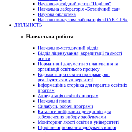
Науково-дослідний центр "Поділля"
Навчальна лабораторія «Ботанічний сад»
Наукова бібліотека
Навчально-наукова лабораторія «DAK GPS»
ДІЯЛЬНІСТЬ
Навчальна робота
Навчально-методичний відділ
Відділ ліцензування, акредитації та якості
освіти
Нормативні документи з планування та
організації освітнього процесу
Відомості про освітні програми, які
реалізуються в університеті
Інформаційна сторінка для гарантів освітніх
програм
Акредитація освітніх програм
Навчальні плани
Силабуси, робочі програми
Каталоги вибіркових дисциплін для
забезпечення вибору здобувачами
Моніторинг якості освіти в університеті
Щорічне оцінювання здобувачів вищої