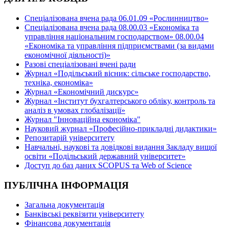
Спеціалізована вчена рада 06.01.09 «Рослинництво»
Спеціалізована вчена рада 08.00.03 «Економіка та
управління національним господарством» 08.00.04
«Економіка та управління підприємствами (за видами
економічної діяльності)»
Разові спеціалізовані вчені ради
Журнал «Подільський вісник: сільське господарство,
техніка, економіка»
Журнал «Економічний дискурс»
Журнал «Інститут бухгалтерського обліку, контроль та
аналіз в умовах глобалізації»
Журнал "Інноваційна економіка"
Науковий журнал «Професійно-прикладні дидактики»
Репозитарій університету
Навчальні, наукові та довідкові видання Закладу вищої
освіти «Подільський державний університет»
Доступ до баз даних SCOPUS та Web of Science
ПУБЛІЧНА ІНФОРМАЦІЯ
Загальна документація
Банківські реквізити університету
Фінансова документація