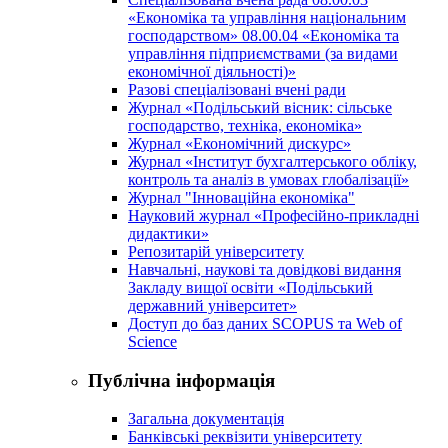
«Економіка та управління національним
господарством» 08.00.04 «Економіка та
управління підприємствами (за видами
економічної діяльності)»
Разові спеціалізовані вчені ради
Журнал «Подільський вісник: сільське
господарство, техніка, економіка»
Журнал «Економічний дискурс»
Журнал «Інститут бухгалтерського обліку,
контроль та аналіз в умовах глобалізації»
Журнал "Інноваційна економіка"
Науковий журнал «Професійно-прикладні
дидактики»
Репозитарій університету
Навчальні, наукові та довідкові видання
Закладу вищої освіти «Подільський
державний університет»
Доступ до баз даних SCOPUS та Web of
Science
Публічна інформація
Загальна документація
Банківські реквізити університету