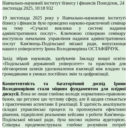
Навчально-науковий інститут бізнесу і фінансів
Понеділок, 24
листопада 2025, 10:18
932
19 листопада 2025 року у Навчально-науковому інституті
бізнесу і фінансів було проведено науково-практичний семінар
на тему «Сучасні виклики у системі надання
адміністративних послуг». Ключовою спікеркою семінару
виступила начальник управління надання адміністративних
послуг Кам'янець-Подільської міської ради, випускниця
нашого університету Ірина Володимирівна ОСТАФІЙЧУК.
Захід зібрав науковців, здобувачів Закладу вищої освіти
«Подільський державний університет» та практиків для
обговорення шляхів удосконалення взаємодії між владою та
громадянами в умовах постійних змін та цифровізації.
Компетентність та багаторічний досвід Ірини
Володимирівни стали міцним фундаментом для плідної
дискусії.
Вона не лише глибоко володіє нормативно-правовою
базою, що регулює цю чутливу сферу, але й щодня стикається
з практичними аспектами її реалізації. Її здатність аналізувати
складні управлінські процеси та пропонувати ефективні
рішення, підкріплені реальними кейсами з роботи Кам'янець-
Подільської міської ради, була високо оцінена аудиторією.
Спікерка продемонструвала глибоке розуміння потреб