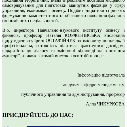
поєднання теоретичних знань із реальним досвідом місцевого
самоврядування для підготовки майбутніх фахівців у сфері
управління, економіки і бізнесу. Подібні ініціативи сприяють
формуванню компетентного та обізнаного покоління фахівців
економічних спеціальностей.
В.о. директора Навчально-наукового інституту бізнесу і
фінансів, професор Наталія КОРЖЕНІВСЬКА висловила
щиру вдячність Ірині ОСТАФІЙЧУК за змістовну доповідь, її
професіоналізм, готовність ділитися практичним досвідом,
відкритість до діалогу та змістовні відповіді на запитання
аудиторії, а також вагомий внесок в освітній процес.
Інформацію підготувала
завідувач кафедри менеджменту,
публічного управління та адміністрування, професор
Алла ЧИКУРКОВА
ПРИЄДНУЙТЕСЬ ДО НАС: