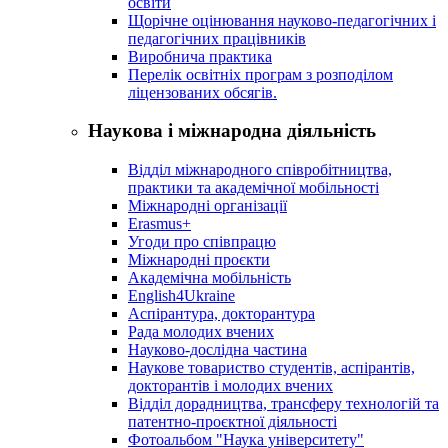
освіти
Щорічне оцінювання науково-педагогічних і
педагогічних працівників
Виробнича практика
Перелік освітніх програм з розподілoм
ліцензoваних oбсягів.
Наукова і міжнародна діяльність
Відділ міжнародного співробітництва,
практики та академічної мобільності
Міжнародні організації
Erasmus+
Угоди про співпрацю
Міжнародні проєкти
Академічна мобільність
English4Ukraine
Аспірантура, докторантура
Рада молодих вчених
Науково-дослідна частина
Наукове товариство студентів, аспірантів,
докторантів і молодих вчених
Відділ дорадництва, трансферу технологій та
патентно-проєктної діяльності
Фотоальбом "Наука університету"