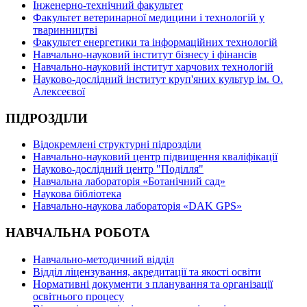
Інженерно-технічний факультет
Факультет ветеринарної медицини і технологій у
тваринництві
Факультет енергетики та інформаційних технологій
Навчально-науковий інститут бізнесу і фінансів
Навчально-науковий інститут харчових технологій
Науково-дослідний інститут круп'яних культур ім. О.
Алексеєвої
ПІДРОЗДІЛИ
Відокремлені структурні підрозділи
Навчально-науковий центр підвищення кваліфікації
Науково-дослідний центр "Поділля"
Навчальна лабораторія «Ботанічний сад»
Наукова бібліотека
Навчально-наукова лабораторія «DAK GPS»
НАВЧАЛЬНА РОБОТА
Навчально-методичний відділ
Відділ ліцензування, акредитації та якості освіти
Нормативні документи з планування та організації
освітнього процесу