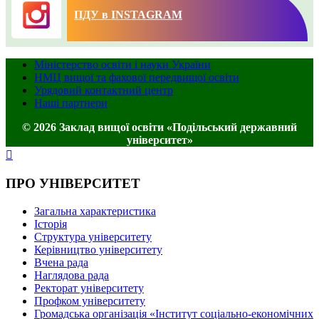
ПДУ в INSTAGRAM
Міністерство освіти і науки України
НМЦ вищої та фахової передвищої освіти
Урядовий контактний центр
Наші партнери
© 2026 Заклад вищої освіти «Подільський державний
університет»
ПРО УНІВЕРСИТЕТ
Загальна характеристика
Історія
Структура університету
Керівництво університету
Вчена рада
Наглядова рада
Ректорат університету
Профком університету
Громадська організація «Інститут соціально-економічних