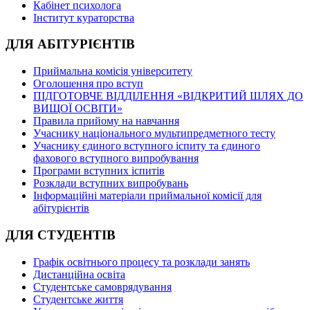
Кабінет психолога
Інститут кураторства
ДЛЯ АБІТУРІЄНТІВ
Приймальна комісія університету
Оголошення про вступ
ПІДГОТОВЧЕ ВІДДІЛЕННЯ «ВІДКРИТИЙ ШЛЯХ ДО
ВИЩОЇ ОСВІТИ»
Правила прийому на навчання
Учаснику національного мультипредметного тесту
Учаснику єдиного вступного іспиту та єдиного
фахового вступного випробування
Програми вступних іспитів
Розклади вступних випробувань
Інформаційні матеріали приймальної комісії для
абітурієнтів
ДЛЯ СТУДЕНТІВ
Графік освітнього процесу та розклади занять
Дистанційна освіта
Студентське самоврядування
Студентське життя