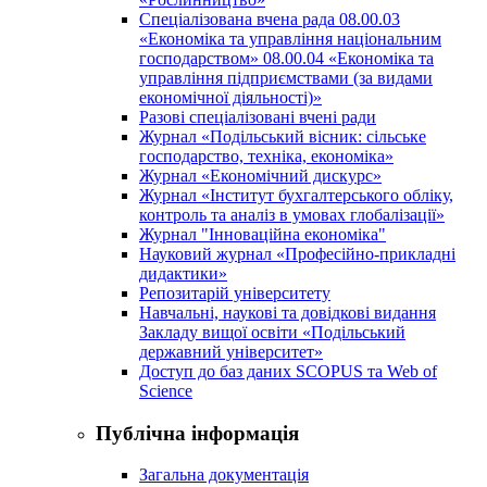
Спеціалізована вчена рада 08.00.03
«Економіка та управління національним
господарством» 08.00.04 «Економіка та
управління підприємствами (за видами
економічної діяльності)»
Разові спеціалізовані вчені ради
Журнал «Подільський вісник: сільське
господарство, техніка, економіка»
Журнал «Економічний дискурс»
Журнал «Інститут бухгалтерського обліку,
контроль та аналіз в умовах глобалізації»
Журнал "Інноваційна економіка"
Науковий журнал «Професійно-прикладні
дидактики»
Репозитарій університету
Навчальні, наукові та довідкові видання
Закладу вищої освіти «Подільський
державний університет»
Доступ до баз даних SCOPUS та Web of
Science
Публічна інформація
Загальна документація