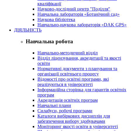
кваліфікації
Науково-дослідний центр "Поділля"
Навчальна лабораторія «Ботанічний сад»
Наукова бібліотека
Навчально-наукова лабораторія «DAK GPS»
ДІЯЛЬНІСТЬ
Навчальна робота
Навчально-методичний відділ
Відділ ліцензування, акредитації та якості
освіти
Нормативні документи з планування та
організації освітнього процесу
Відомості про освітні програми, які
реалізуються в університеті
Інформаційна сторінка для гарантів освітніх
програм
Акредитація освітніх програм
Навчальні плани
Силабуси, робочі програми
Каталоги вибіркових дисциплін для
забезпечення вибору здобувачами
Моніторинг якості освіти в університеті