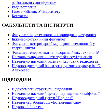
регіональних досліджень»
Рада ветеранів
Газета «Вісник Університету»
Контакти
ФАКУЛЬТЕТИ ТА ІНСТИТУТИ
Факультет агротехнологій і природокористування
Інженерно-технічний факультет
Факультет ветеринарної медицини і технологій у
тваринництві
Факультет енергетики та інформаційних технологій
Навчально-науковий інститут бізнесу і фінансів
Навчально-науковий інститут харчових технологій
Науково-дослідний інститут круп'яних культур ім. О.
Алексеєвої
ПІДРОЗДІЛИ
Відокремлені структурні підрозділи
Навчально-науковий центр підвищення кваліфікації
Науково-дослідний центр "Поділля"
Навчальна лабораторія «Ботанічний сад»
Наукова бібліотека