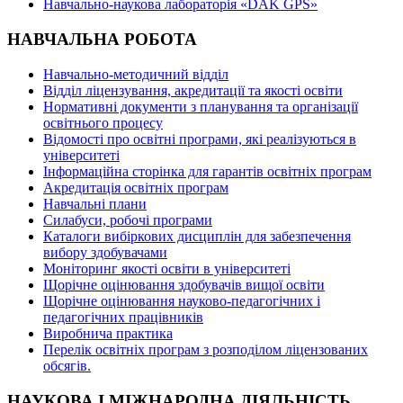
Навчально-наукова лабораторія «DAK GPS»
НАВЧАЛЬНА РОБОТА
Навчально-методичний відділ
Відділ ліцензування, акредитації та якості освіти
Нормативні документи з планування та організації
освітнього процесу
Відомості про освітні програми, які реалізуються в
університеті
Інформаційна сторінка для гарантів освітніх програм
Акредитація освітніх програм
Навчальні плани
Силабуси, робочі програми
Каталоги вибіркових дисциплін для забезпечення
вибору здобувачами
Моніторинг якості освіти в університеті
Щорічне оцінювання здобувачів вищої освіти
Щорічне оцінювання науково-педагогічних і
педагогічних працівників
Виробнича практика
Перелік освітніх програм з розподілoм ліцензoваних
oбсягів.
НАУКОВА І МІЖНАРОДНА ДІЯЛЬНІСТЬ