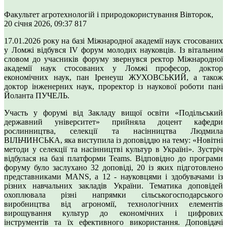
Факультет агротехнологій і природокористування
Вівторок,
20 січня 2026, 09:37
817
17.01.2026 року на базі Міжнародної академії наук стосованих
у Ломжі відбувся IV форум молодих науковців. Із вітальним
словом до учасників форуму звернувся ректор Міжнародної
академії наук стосованих у Ломжі професор, доктор
економічних наук, пан Іренеуш ЖУХОВСЬКИЙ, а також
доктор інженерних наук, проректор із наукової роботи пані
Йоланта ПУЧЕЛЬ.
Участь у форумі від Закладу вищої освіти «Подільський
державний університет» прийняла доцент кафедри
рослинництва, селекції та насінництва Людмила
ВІЛЬЧИНСЬКА, яка виступила із доповіддю на тему: «Новітні
методи у селекції та насінництві культур в Україні». Зустріч
відбулася на базі платформи Teams. Відповідно до програми
форуму було заслухано 32 доповіді, 20 із яких підготовлено
представниками MANS, а 12 - науковцями і здобувачами із
різних навчальних закладів України. Тематика доповідей
охоплювала різні напрямки сільськогосподарського
виробництва від агрономії, технологічних елементів
вирощування культур до економічних і цифрових
інструментів та їх ефективного використання. Доповідачі