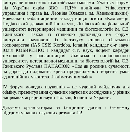
виступали польською та англійською мовами. Участь у форумі
від України окрім ЗВО «ПДУ» прийняли Університет
управління і права ім. Леоніда Юзькова (м. Хмельницький),
Навчально-реабілітаційний заклад вищої освіти «Кам’янець-
Подільський державний інститут», Львівський національний
університет ветеринарної медицини та біотехнологій ім. С.З.
Гжицького. Також із спільною доповіддю на форумі
виступили науковиці із Інституту сталого сільського
господарства (IAS CSIS Kordoba, Іспанія) кандидат с.-г. наук,
Юлія КОБИРЕНКО і кандидат с.-г. наук, доцент кафедри
технологій у рослинництві Львівського національного
університету ветеринарної медицини та біотехнологій ім. С.З.
Гжицького Руслана ПАНАСЮК: «Соя як рослина сучасності
на дорозі до подолання кризи продовольчої: створення умов
адаптаційних у контексті кліматичних змін».
IV форум молодих науковців – це чудовий майданчик для
обміну, презентування сучасних наукових досліджень у різних
напрямках аграрної науки Польщі, Іспанії та України.
Дякуємо організаторам за безцінний досвід і безмежну
підтримку наших наукових результатів!