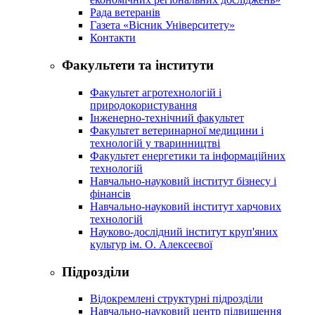
Рада ветеранів
Газета «Вісник Університету»
Контакти
Факультети та інститути
Факультет агротехнологій і
природокористування
Інженерно-технічний факультет
Факультет ветеринарної медицини і
технологій у тваринництві
Факультет енергетики та інформаційних
технологій
Навчально-науковий інститут бізнесу і
фінансів
Навчально-науковий інститут харчових
технологій
Науково-дослідний інститут круп'яних
культур ім. О. Алексеєвої
Підрозділи
Відокремлені структурні підрозділи
Навчально-науковий центр підвищення