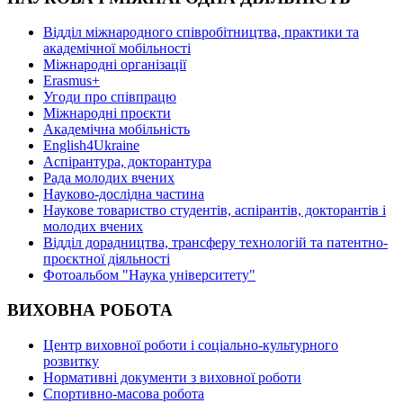
Відділ міжнародного співробітництва, практики та
академічної мобільності
Міжнародні організації
Erasmus+
Угоди про співпрацю
Міжнародні проєкти
Академічна мобільність
English4Ukraine
Аспірантура, докторантура
Рада молодих вчених
Науково-дослідна частина
Наукове товариство студентів, аспірантів, докторантів і
молодих вчених
Відділ дорадництва, трансферу технологій та патентно-
проєктної діяльності
Фотоальбом "Наука університету"
ВИХОВНА РОБОТА
Центр виховної роботи і соціально-культурного
розвитку
Нормативні документи з виховної роботи
Спортивно-масова робота