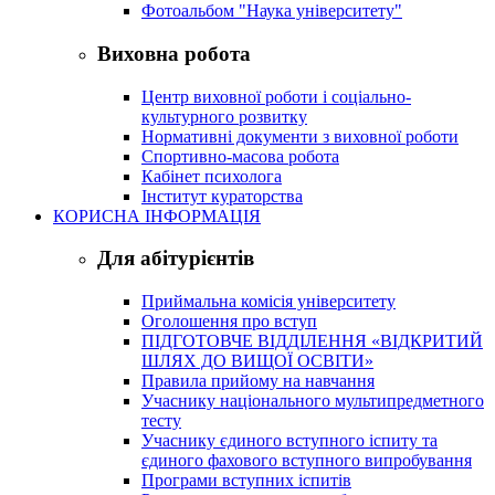
Фотоальбом "Наука університету"
Виховна робота
Центр виховної роботи і соціально-
культурного розвитку
Нормативні документи з виховної роботи
Спортивно-масова робота
Кабінет психолога
Інститут кураторства
КОРИСНА ІНФОРМАЦІЯ
Для абітурієнтів
Приймальна комісія університету
Оголошення про вступ
ПІДГОТОВЧЕ ВІДДІЛЕННЯ «ВІДКРИТИЙ
ШЛЯХ ДО ВИЩОЇ ОСВІТИ»
Правила прийому на навчання
Учаснику національного мультипредметного
тесту
Учаснику єдиного вступного іспиту та
єдиного фахового вступного випробування
Програми вступних іспитів