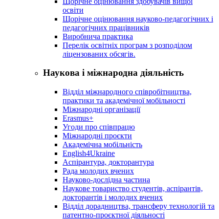
Щорічне оцінювання здобувачів вищої
освіти
Щорічне оцінювання науково-педагогічних і
педагогічних працівників
Виробнича практика
Перелік освітніх програм з розподілoм
ліцензoваних oбсягів.
Наукова і міжнародна діяльність
Відділ міжнародного співробітництва,
практики та академічної мобільності
Міжнародні організації
Erasmus+
Угоди про співпрацю
Міжнародні проєкти
Академічна мобільність
English4Ukraine
Аспірантура, докторантура
Рада молодих вчених
Науково-дослідна частина
Наукове товариство студентів, аспірантів,
докторантів і молодих вчених
Відділ дорадництва, трансферу технологій та
патентно-проєктної діяльності