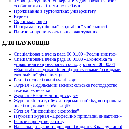
Умови доступності університету для навчання осіб з
особливими освітніми потребами
Проживання в гуртожитках університету
Кернел
Скринька довіри
Програма внутрішньої академічної мобільності
Партнери пропонують працевлаштування
ДЛЯ НАУКОВЦІВ
Спеціалізована вчена рада 06.01.09 «Рослинництво»
Спеціалізована вчена рада 08.00.03 «Економіка та
управління національним господарством» 08.00.04
«Економіка та управління підприємствами (за видами
економічної діяльності)»
Разові спеціалізовані вчені ради
Журнал «Подільський вісник: сільське господарство,
техніка, економіка»
Журнал «Економічний дискурс»
Журнал «Інститут бухгалтерського обліку, контроль та
аналіз в умовах глобалізації»
Журнал "Інноваційна економіка"
Науковий журнал «Професійно-прикладні дидактики»
Репозитарій університету
Навчальні, наукові та довідкові видання Закладу вищої