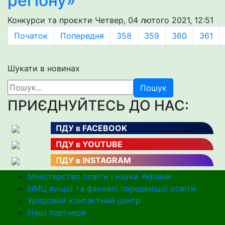
регіону»
Конкурси та проєкти
Четвер, 04 лютого 2021, 12:51
Початок
Попередня
358
359
360
361
Шукати в новинах
Пошук
ПРИЄДНУЙТЕСЬ ДО НАС:
ПДУ в FACEBOOK
ПДУ в YOUTUBE
ПДУ в INSTAGRAM
Міністерство освіти і науки України
НМЦ вищої та фахової передвищої освіти
Урядовий контактний центр
Наші партнери