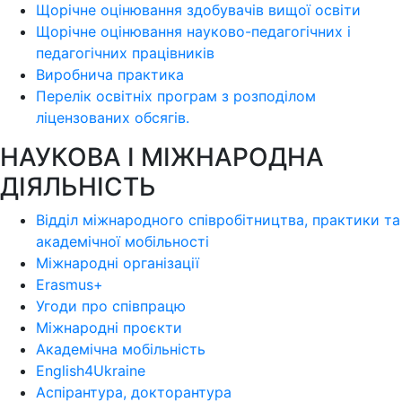
Щорічне оцінювання здобувачів вищої освіти
Щорічне оцінювання науково-педагогічних і
педагогічних працівників
Виробнича практика
Перелік освітніх програм з розподілoм
ліцензoваних oбсягів.
НАУКОВА І МІЖНАРОДНА
ДІЯЛЬНІСТЬ
Відділ міжнародного співробітництва, практики та
академічної мобільності
Міжнародні організації
Erasmus+
Угоди про співпрацю
Міжнародні проєкти
Академічна мобільність
English4Ukraine
Аспірантура, докторантура