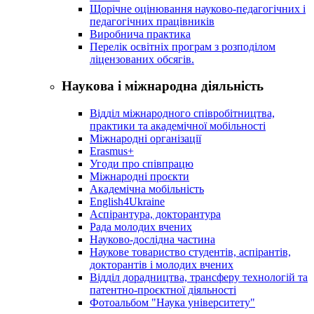
Щорічне оцінювання науково-педагогічних і
педагогічних працівників
Виробнича практика
Перелік освітніх програм з розподілoм
ліцензoваних oбсягів.
Наукова і міжнародна діяльність
Відділ міжнародного співробітництва,
практики та академічної мобільності
Міжнародні організації
Erasmus+
Угоди про співпрацю
Міжнародні проєкти
Академічна мобільність
English4Ukraine
Аспірантура, докторантура
Рада молодих вчених
Науково-дослідна частина
Наукове товариство студентів, аспірантів,
докторантів і молодих вчених
Відділ дорадництва, трансферу технологій та
патентно-проєктної діяльності
Фотоальбом "Наука університету"