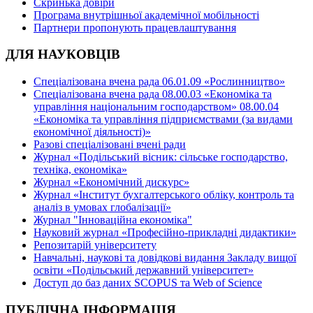
Скринька довіри
Програма внутрішньої академічної мобільності
Партнери пропонують працевлаштування
ДЛЯ НАУКОВЦІВ
Спеціалізована вчена рада 06.01.09 «Рослинництво»
Спеціалізована вчена рада 08.00.03 «Економіка та
управління національним господарством» 08.00.04
«Економіка та управління підприємствами (за видами
економічної діяльності)»
Разові спеціалізовані вчені ради
Журнал «Подільський вісник: сільське господарство,
техніка, економіка»
Журнал «Економічний дискурс»
Журнал «Інститут бухгалтерського обліку, контроль та
аналіз в умовах глобалізації»
Журнал "Інноваційна економіка"
Науковий журнал «Професійно-прикладні дидактики»
Репозитарій університету
Навчальні, наукові та довідкові видання Закладу вищої
освіти «Подільський державний університет»
Доступ до баз даних SCOPUS та Web of Science
ПУБЛІЧНА ІНФОРМАЦІЯ