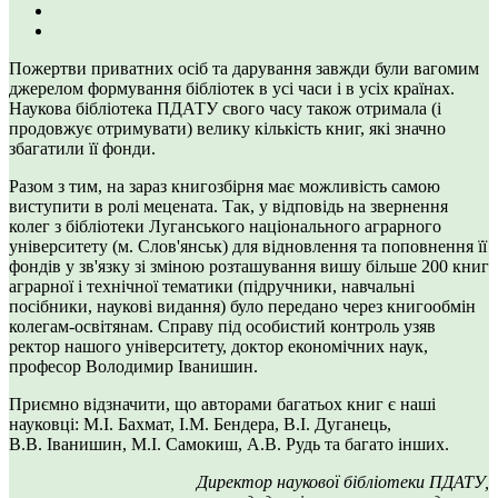
Пожертви приватних осіб та дарування завжди були вагомим
джерелом формування бібліотек в усі часи і в усіх країнах.
Наукова бібліотека ПДАТУ свого часу також отримала (і
продовжує отримувати) велику кількість книг, які значно
збагатили її фонди.
Разом з тим, на зараз книгозбірня має можливість самою
виступити в ролі мецената. Так, у відповідь на звернення
колег з бібліотеки Луганського національного аграрного
університету (м. Слов'янськ) для відновлення та поповнення її
фондів у зв'язку зі зміною розташування вишу більше 200 книг
аграрної і технічної тематики (підручники, навчальні
посібники, наукові видання) було передано через книгообмін
колегам-освітянам. Справу під особистий контроль узяв
ректор нашого університету, доктор економічних наук,
професор Володимир Іванишин.
Приємно відзначити, що авторами багатьох книг є наші
науковці: М.І. Бахмат, І.М. Бендера, В.І. Дуганець,
В.В. Іванишин, М.І. Самокиш, А.В. Рудь та багато інших.
Директор наукової бібліотеки ПДАТУ,