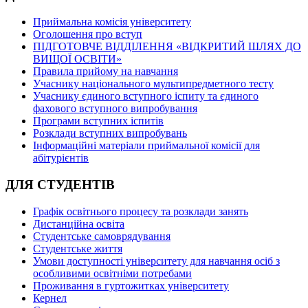
Приймальна комісія університету
Оголошення про вступ
ПІДГОТОВЧЕ ВІДДІЛЕННЯ «ВІДКРИТИЙ ШЛЯХ ДО
ВИЩОЇ ОСВІТИ»
Правила прийому на навчання
Учаснику національного мультипредметного тесту
Учаснику єдиного вступного іспиту та єдиного
фахового вступного випробування
Програми вступних іспитів
Розклади вступних випробувань
Інформаційні матеріали приймальної комісії для
абітурієнтів
ДЛЯ СТУДЕНТІВ
Графік освітнього процесу та розклади занять
Дистанційна освіта
Студентське самоврядування
Студентське життя
Умови доступності університету для навчання осіб з
особливими освітніми потребами
Проживання в гуртожитках університету
Кернел