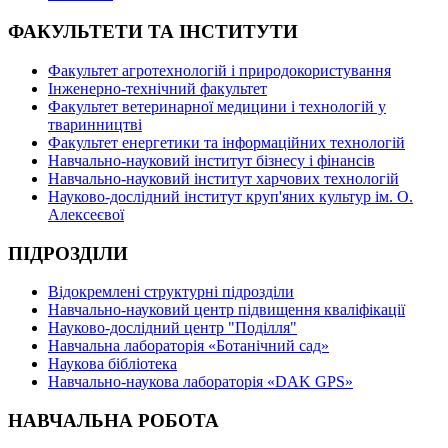
ФАКУЛЬТЕТИ ТА ІНСТИТУТИ
Факультет агротехнологій і природокористування
Інженерно-технічний факультет
Факультет ветеринарної медицини і технологій у
тваринництві
Факультет енергетики та інформаційних технологій
Навчально-науковий інститут бізнесу і фінансів
Навчально-науковий інститут харчових технологій
Науково-дослідний інститут круп'яних культур ім. О.
Алексеєвої
ПІДРОЗДІЛИ
Відокремлені структурні підрозділи
Навчально-науковий центр підвищення кваліфікації
Науково-дослідний центр "Поділля"
Навчальна лабораторія «Ботанічний сад»
Наукова бібліотека
Навчально-наукова лабораторія «DAK GPS»
НАВЧАЛЬНА РОБОТА