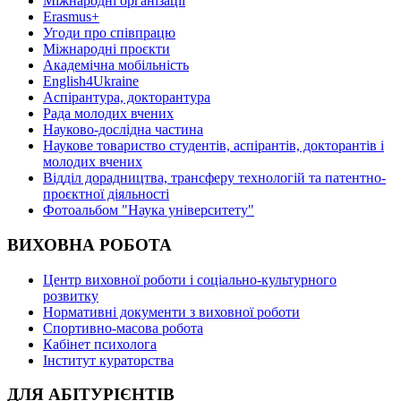
Міжнародні організації
Erasmus+
Угоди про співпрацю
Міжнародні проєкти
Академічна мобільність
English4Ukraine
Аспірантура, докторантура
Рада молодих вчених
Науково-дослідна частина
Наукове товариство студентів, аспірантів, докторантів і
молодих вчених
Відділ дорадництва, трансферу технологій та патентно-
проєктної діяльності
Фотоальбом "Наука університету"
ВИХОВНА РОБОТА
Центр виховної роботи і соціально-культурного
розвитку
Нормативні документи з виховної роботи
Спортивно-масова робота
Кабінет психолога
Інститут кураторства
ДЛЯ АБІТУРІЄНТІВ