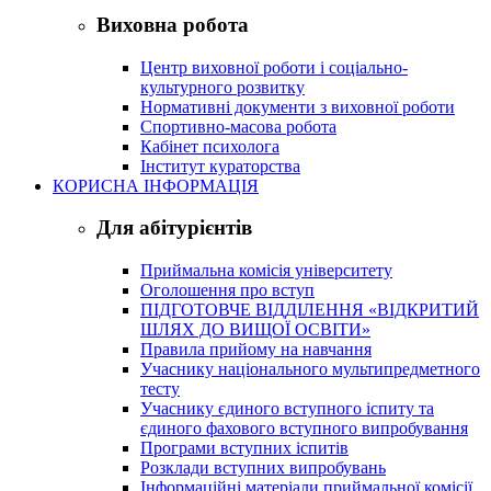
Виховна робота
Центр виховної роботи і соціально-
культурного розвитку
Нормативні документи з виховної роботи
Спортивно-масова робота
Кабінет психолога
Інститут кураторства
КОРИСНА ІНФОРМАЦІЯ
Для абітурієнтів
Приймальна комісія університету
Оголошення про вступ
ПІДГОТОВЧЕ ВІДДІЛЕННЯ «ВІДКРИТИЙ
ШЛЯХ ДО ВИЩОЇ ОСВІТИ»
Правила прийому на навчання
Учаснику національного мультипредметного
тесту
Учаснику єдиного вступного іспиту та
єдиного фахового вступного випробування
Програми вступних іспитів
Розклади вступних випробувань
Інформаційні матеріали приймальної комісії