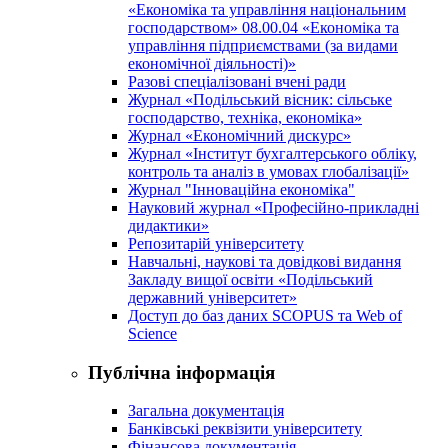
«Економіка та управління національним
господарством» 08.00.04 «Економіка та
управління підприємствами (за видами
економічної діяльності)»
Разові спеціалізовані вчені ради
Журнал «Подільський вісник: сільське
господарство, техніка, економіка»
Журнал «Економічний дискурс»
Журнал «Інститут бухгалтерського обліку,
контроль та аналіз в умовах глобалізації»
Журнал "Інноваційна економіка"
Науковий журнал «Професійно-прикладні
дидактики»
Репозитарій університету
Навчальні, наукові та довідкові видання
Закладу вищої освіти «Подільський
державний університет»
Доступ до баз даних SCOPUS та Web of
Science
Публічна інформація
Загальна документація
Банківські реквізити університету
Фінансова документація