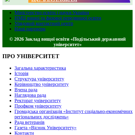
Міністерство освіти і науки України
НМЦ вищої та фахової передвищої освіти
Урядовий контактний центр
Наші партнери
© 2026 Заклад вищої освіти «Подільський державний
університет»
ПРО УНІВЕРСИТЕТ
Загальна характеристика
Історія
Структура університету
Керівництво університету
Вчена рада
Наглядова рада
Ректорат університету
Профком університету
Громадська організація «Інститут соціально-економічних
регіональних досліджень»
Рада ветеранів
Газета «Вісник Університету»
Контакти