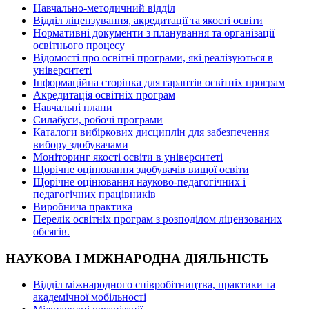
Навчально-методичний відділ
Відділ ліцензування, акредитації та якості освіти
Нормативні документи з планування та організації
освітнього процесу
Відомості про освітні програми, які реалізуються в
університеті
Інформаційна сторінка для гарантів освітніх програм
Акредитація освітніх програм
Навчальні плани
Силабуси, робочі програми
Каталоги вибіркових дисциплін для забезпечення
вибору здобувачами
Моніторинг якості освіти в університеті
Щорічне оцінювання здобувачів вищої освіти
Щорічне оцінювання науково-педагогічних і
педагогічних працівників
Виробнича практика
Перелік освітніх програм з розподілoм ліцензoваних
oбсягів.
НАУКОВА І МІЖНАРОДНА ДІЯЛЬНІСТЬ
Відділ міжнародного співробітництва, практики та
академічної мобільності