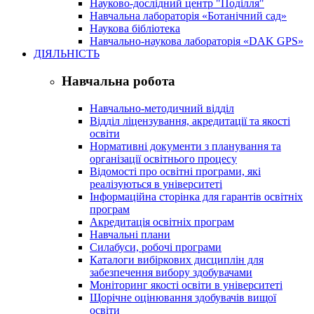
Науково-дослідний центр "Поділля"
Навчальна лабораторія «Ботанічний сад»
Наукова бібліотека
Навчально-наукова лабораторія «DAK GPS»
ДІЯЛЬНІСТЬ
Навчальна робота
Навчально-методичний відділ
Відділ ліцензування, акредитації та якості
освіти
Нормативні документи з планування та
організації освітнього процесу
Відомості про освітні програми, які
реалізуються в університеті
Інформаційна сторінка для гарантів освітніх
програм
Акредитація освітніх програм
Навчальні плани
Силабуси, робочі програми
Каталоги вибіркових дисциплін для
забезпечення вибору здобувачами
Моніторинг якості освіти в університеті
Щорічне оцінювання здобувачів вищої
освіти