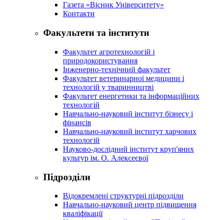
Газета «Вісник Університету»
Контакти
Факультети та інститути
Факультет агротехнологій і
природокористування
Інженерно-технічний факультет
Факультет ветеринарної медицини і
технологій у тваринництві
Факультет енергетики та інформаційних
технологій
Навчально-науковий інститут бізнесу і
фінансів
Навчально-науковий інститут харчових
технологій
Науково-дослідний інститут круп'яних
культур ім. О. Алексеєвої
Підрозділи
Відокремлені структурні підрозділи
Навчально-науковий центр підвищення
кваліфікації