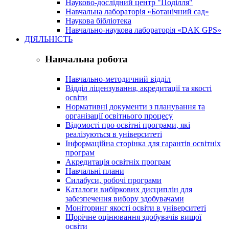
Науково-дослідний центр "Поділля"
Навчальна лабораторія «Ботанічний сад»
Наукова бібліотека
Навчально-наукова лабораторія «DAK GPS»
ДІЯЛЬНІСТЬ
Навчальна робота
Навчально-методичний відділ
Відділ ліцензування, акредитації та якості
освіти
Нормативні документи з планування та
організації освітнього процесу
Відомості про освітні програми, які
реалізуються в університеті
Інформаційна сторінка для гарантів освітніх
програм
Акредитація освітніх програм
Навчальні плани
Силабуси, робочі програми
Каталоги вибіркових дисциплін для
забезпечення вибору здобувачами
Моніторинг якості освіти в університеті
Щорічне оцінювання здобувачів вищої
освіти