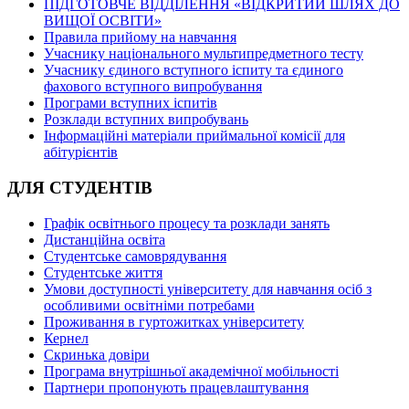
ПІДГОТОВЧЕ ВІДДІЛЕННЯ «ВІДКРИТИЙ ШЛЯХ ДО
ВИЩОЇ ОСВІТИ»
Правила прийому на навчання
Учаснику національного мультипредметного тесту
Учаснику єдиного вступного іспиту та єдиного
фахового вступного випробування
Програми вступних іспитів
Розклади вступних випробувань
Інформаційні матеріали приймальної комісії для
абітурієнтів
ДЛЯ СТУДЕНТІВ
Графік освітнього процесу та розклади занять
Дистанційна освіта
Студентське самоврядування
Студентське життя
Умови доступності університету для навчання осіб з
особливими освітніми потребами
Проживання в гуртожитках університету
Кернел
Скринька довіри
Програма внутрішньої академічної мобільності
Партнери пропонують працевлаштування