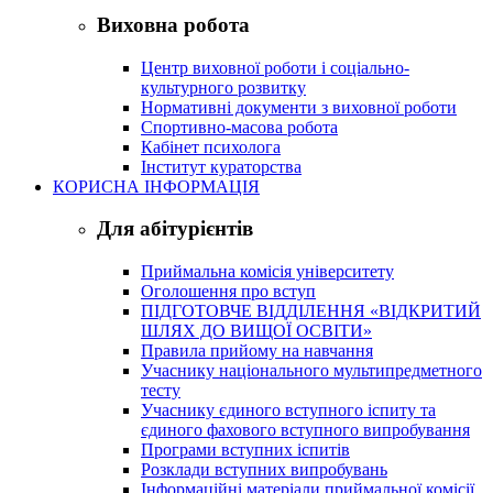
Виховна робота
Центр виховної роботи і соціально-
культурного розвитку
Нормативні документи з виховної роботи
Спортивно-масова робота
Кабінет психолога
Інститут кураторства
КОРИСНА ІНФОРМАЦІЯ
Для абітурієнтів
Приймальна комісія університету
Оголошення про вступ
ПІДГОТОВЧЕ ВІДДІЛЕННЯ «ВІДКРИТИЙ
ШЛЯХ ДО ВИЩОЇ ОСВІТИ»
Правила прийому на навчання
Учаснику національного мультипредметного
тесту
Учаснику єдиного вступного іспиту та
єдиного фахового вступного випробування
Програми вступних іспитів
Розклади вступних випробувань
Інформаційні матеріали приймальної комісії