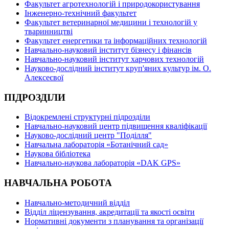
Факультет агротехнологій і природокористування
Інженерно-технічний факультет
Факультет ветеринарної медицини і технологій у
тваринництві
Факультет енергетики та інформаційних технологій
Навчально-науковий інститут бізнесу і фінансів
Навчально-науковий інститут харчових технологій
Науково-дослідний інститут круп'яних культур ім. О.
Алексеєвої
ПІДРОЗДІЛИ
Відокремлені структурні підрозділи
Навчально-науковий центр підвищення кваліфікації
Науково-дослідний центр "Поділля"
Навчальна лабораторія «Ботанічний сад»
Наукова бібліотека
Навчально-наукова лабораторія «DAK GPS»
НАВЧАЛЬНА РОБОТА
Навчально-методичний відділ
Відділ ліцензування, акредитації та якості освіти
Нормативні документи з планування та організації