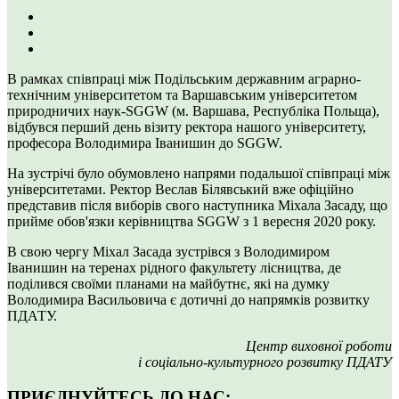
В рамках співпраці між Подільським державним аграрно-
технічним університетом та Варшавським університетом
природничих наук-SGGW (м. Варшава, Республіка Польща),
відбувся перший день візиту ректора нашого університету,
професора Володимира Іванишин до SGGW.
На зустрічі було обумовлено напрями подальшої співпраці між
університетами. Ректор Веслав Білявський вже офіційно
представив після виборів свого наступника Міхала Засаду, що
прийме обов'язки керівництва SGGW з 1 вересня 2020 року.
В свою чергу Міхал Засада зустрівся з Володимиром
Іванишин на теренах рідного факультету лісництва, де
поділився своїми планами на майбутнє, які на думку
Володимира Васильовича є дотичні до напрямків розвитку
ПДАТУ.
Центр виховної роботи
і соціально-культурного розвитку ПДАТУ
ПРИЄДНУЙТЕСЬ ДО НАС: