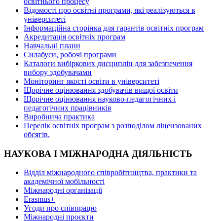
освітнього процесу
Відомості про освітні програми, які реалізуються в
університеті
Інформаційна сторінка для гарантів освітніх програм
Акредитація освітніх програм
Навчальні плани
Силабуси, робочі програми
Каталоги вибіркових дисциплін для забезпечення
вибору здобувачами
Моніторинг якості освіти в університеті
Щорічне оцінювання здобувачів вищої освіти
Щорічне оцінювання науково-педагогічних і
педагогічних працівників
Виробнича практика
Перелік освітніх програм з розподілoм ліцензoваних
oбсягів.
НАУКОВА І МІЖНАРОДНА ДІЯЛЬНІСТЬ
Відділ міжнародного співробітництва, практики та
академічної мобільності
Міжнародні організації
Erasmus+
Угоди про співпрацю
Міжнародні проєкти