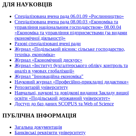
ДЛЯ НАУКОВЦІВ
Спеціалізована вчена рада 06.01.09 «Рослинництво»
Спеціалізована вчена рада 08.00.03 «Економіка та
управління національним господарством» 08.00.04
«Економіка та управління підприємствами (за видами
економічної діяльності)»
Разові спеціалізовані вчені ради
Журнал «Подільський вісник: сільське господарство,
техніка, економіка»
Журнал «Економічний дискурс»
Журнал «Інститут бухгалтерського обліку, контроль та
аналіз в умовах глобалізації»
Журнал "Інноваційна економіка"
Науковий журнал «Професійно-прикладні дидактики»
Репозитарій університету
Навчальні, наукові та довідкові видання Закладу вищої
освіти «Подільський державний університет»
Доступ до баз даних SCOPUS та Web of Science
ПУБЛІЧНА ІНФОРМАЦІЯ
Загальна документація
Банківські реквізити університету