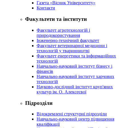
Газета «Вісник Університету»
Контакти
Факультети та інститути
Факультет агротехнологій і
природокористування
Інженерно-технічний факультет
Факультет ветеринарної медицини і
технологій у тваринництві
Факультет енергетики та інформаційних
технологій
Навчально-науковий інститут бізнесу і
фінансів
Навчально-науковий інститут харчових
технологій
Науково-дослідний інститут круп'яних
культур ім. О. Алексеєвої
Підрозділи
Відокремлені структурні підрозділи
Навчально-науковий центр підвищення
кваліфікації