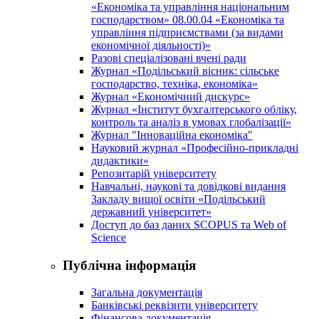
«Економіка та управління національним
господарством» 08.00.04 «Економіка та
управління підприємствами (за видами
економічної діяльності)»
Разові спеціалізовані вчені ради
Журнал «Подільський вісник: сільське
господарство, техніка, економіка»
Журнал «Економічний дискурс»
Журнал «Інститут бухгалтерського обліку,
контроль та аналіз в умовах глобалізації»
Журнал "Інноваційна економіка"
Науковий журнал «Професійно-прикладні
дидактики»
Репозитарій університету
Навчальні, наукові та довідкові видання
Закладу вищої освіти «Подільський
державний університет»
Доступ до баз даних SCOPUS та Web of
Science
Публічна інформація
Загальна документація
Банківські реквізити університету
Фінансова документація