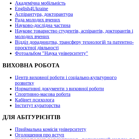
Академічна мобільність
English4Ukraine
Аспірантура, докторантура
Рада молодих вчених
Науково-дослідна частина
Наукове товариство студентів, аспірантів, докторантів і
молодих вчених
Відділ дорадництва, трансферу технологій та патентно-
проєктної діяльності
Фотоальбом "Наука університету"
ВИХОВНА РОБОТА
Центр виховної роботи і соціально-культурного
розвитку
Нормативні документи з виховної роботи
Спортивно-масова робота
Кабінет психолога
Інститут кураторства
ДЛЯ АБІТУРІЄНТІВ
Приймальна комісія університету
Оголошення про вступ