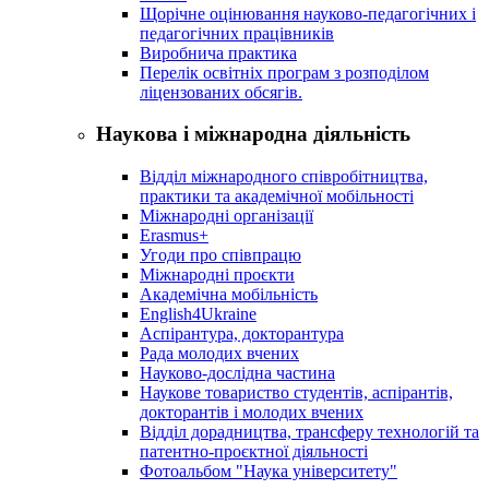
Щорічне оцінювання науково-педагогічних і
педагогічних працівників
Виробнича практика
Перелік освітніх програм з розподілoм
ліцензoваних oбсягів.
Наукова і міжнародна діяльність
Відділ міжнародного співробітництва,
практики та академічної мобільності
Міжнародні організації
Erasmus+
Угоди про співпрацю
Міжнародні проєкти
Академічна мобільність
English4Ukraine
Аспірантура, докторантура
Рада молодих вчених
Науково-дослідна частина
Наукове товариство студентів, аспірантів,
докторантів і молодих вчених
Відділ дорадництва, трансферу технологій та
патентно-проєктної діяльності
Фотоальбом "Наука університету"