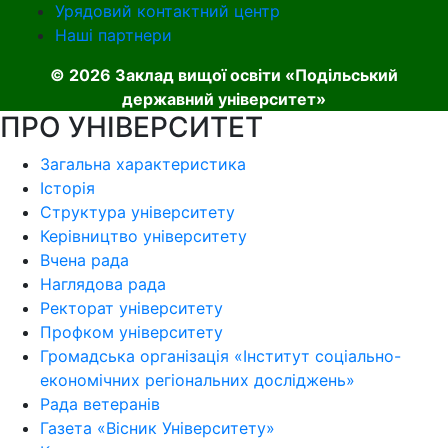
Урядовий контактний центр
Наші партнери
© 2026 Заклад вищої освіти «Подільський
державний університет»
ПРО УНІВЕРСИТЕТ
Загальна характеристика
Історія
Структура університету
Керівництво університету
Вчена рада
Наглядова рада
Ректорат університету
Профком університету
Громадська організація «Інститут соціально-
економічних регіональних досліджень»
Рада ветеранів
Газета «Вісник Університету»