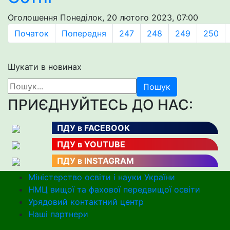
Оголошення
Понеділок, 20 лютого 2023, 07:00
Початок
Попередня
247
248
249
250
Шукати в новинах
Пошук
ПРИЄДНУЙТЕСЬ ДО НАС:
ПДУ в FACEBOOK
ПДУ в YOUTUBE
ПДУ в INSTAGRAM
Міністерство освіти і науки України
НМЦ вищої та фахової передвищої освіти
Урядовий контактний центр
Наші партнери