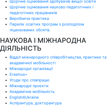
Щорічне оцінювання здобувачів вищої освіти
Щорічне оцінювання науково-педагогічних і
педагогічних працівників
Виробнича практика
Перелік освітніх програм з розподілoм
ліцензoваних oбсягів.
НАУКОВА І МІЖНАРОДНА
ДІЯЛЬНІСТЬ
Відділ міжнародного співробітництва, практики та
академічної мобільності
Міжнародні організації
Erasmus+
Угоди про співпрацю
Міжнародні проєкти
Академічна мобільність
English4Ukraine
Аспірантура, докторантура