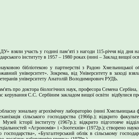
У» взяли участь у годині пам’яті з нагоди 115-річчя від дня
дарського інституту в 1957 – 1980 роках (нині – Заклад вищої о
уковою бібліотекою у партнерстві з Радою Хмельницької облас
ржавний університет». Зокрема, від Університету в заході взял
 ветеранів університету Анатолій Володимирович РУДЬ.
про доктора біологічних наук, професора Семена Сербіна, яки
час керування С.С. Сербіним закладом вищої освіти відбулися пр
 обласну зональну агрохімічну лабораторію (нині Хмельницька ф
механізація сільського господарства (1966р.); відкрито факуль
о Музей історії інституту (1967р.); відкрито підготовче відд
еціальностей «Агрономія» і «Зоотехнія» (1972р.); створено наук
го господарства», «Бухгалтерський облік в сільському господарс
-дослідну лабораторію гречка» (1979р.).