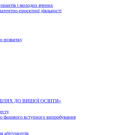
торантів і молодих вчених
патентно-проєктної діяльності
го розвитку
ШЛЯХ ДО ВИЩОЇ ОСВІТИ»
есту
го фахового вступного випробування
я абітурієнтів