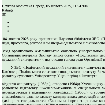
Наукова бібліотека
Середа, 05 лютого 2025, 11:54
904
Ratings
(8)
04 лютого 2025 року працівники Наукової бібліотеки ЗВО «ПД
наук, професора, ректора Кам'янець-Подільського сільськогоспо
Захід організовано Хмельницькою обласною універсальною на
Організація ветеранів Закладу вищої освіти «Подільський де
державний університет»», яку очолив голова ради Організації
У ЗВО «Подільський державний університет» шанують пам'ять 
Кам'янець-Подільського сільськогосподарського інституту. За 
розвитку сучасного Університету. У цей період в Інституті:
відкрито аспірантуру (1963р.); створено (1964р) Хмельницьку
розпочато підготовку інженерів-механіків зі спеціальності 
перепідготовки і підвищення кваліфікації (1966р.); створен
спеціалізована рада по захисту кандидатських дисертацій зі сп
фахівців зі спеціальностей «Економіка і організація сільсько
«Ветеринарна медицина» (1979р.); створено «Проблемну науково