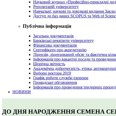
Науковий журнал «Професійно-прикладні ди
Репозитарій університету
Навчальні, наукові та довідкові видання Закл
Доступ до баз даних SCOPUS та Web of Scienc
Публічна інформація
Загальна документація
Банківські реквізити університету
Фінансова документація
Сертифікати про акредитацію
Ліцензія, ліцензований обсяг та фактична кіль
Інформація про вакантні посади та проведенн
Щорічна звітність
Академічна доброчесність, етика, антикорупці
Вибори ректора 2019
Графік роботи служби охорони
Громадське обговорення
Інформація про проведення тендерних процед
НОВИНИ
ДО ДНЯ НАРОДЖЕННЯ СЕМЕНА СЕ