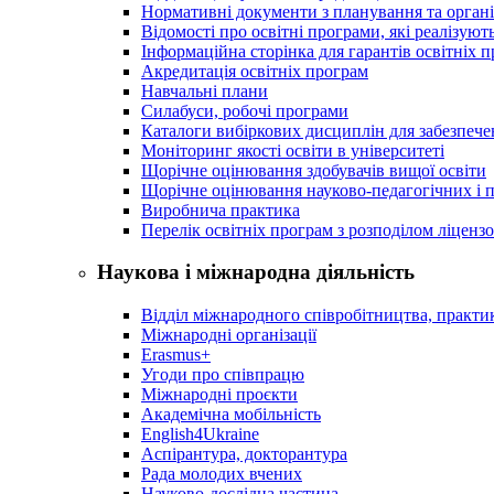
Нормативні документи з планування та організ
Відомості про освітні програми, які реалізують
Інформаційна сторінка для гарантів освітніх 
Акредитація освітніх програм
Навчальні плани
Силабуси, робочі програми
Каталоги вибіркових дисциплін для забезпеч
Моніторинг якості освіти в університеті
Щорічне оцінювання здобувачів вищої освіти
Щорічне оцінювання науково-педагогічних і п
Виробнича практика
Перелік освітніх програм з розподілoм ліцензo
Наукова і міжнародна діяльність
Відділ міжнародного співробітництва, практик
Міжнародні організації
Erasmus+
Угоди про співпрацю
Міжнародні проєкти
Академічна мобільність
English4Ukraine
Аспірантура, докторантура
Рада молодих вчених
Науково-дослідна частина