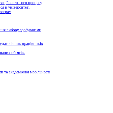
ації освітнього процесу
ся в університеті
програм
ення вибору здобувачами
едагогічних працівників
ваних oбсягів.
и та академічної мобільності