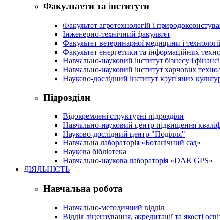
Факультети та інститути
Факультет агротехнологій і природокористув
Інженерно-технічний факультет
Факультет ветеринарної медицини і технологі
Факультет енергетики та інформаційних техно
Навчально-науковий інститут бізнесу і фінансі
Навчально-науковий інститут харчових техно
Науково-дослідний інститут круп'яних культур
Підрозділи
Відокремлені структурні підрозділи
Навчально-науковий центр підвищення кваліфі
Науково-дослідний центр "Поділля"
Навчальна лабораторія «Ботанічний сад»
Наукова бібліотека
Навчально-наукова лабораторія «DAK GPS»
ДІЯЛЬНІСТЬ
Навчальна робота
Навчально-методичний відділ
Відділ ліцензування, акредитації та якості осві