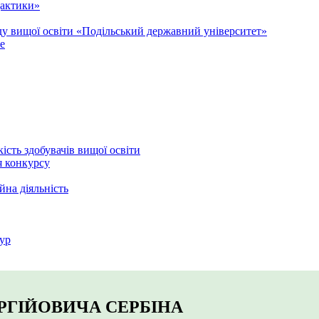
дактики»
аду вищої освіти «Подільський державний університет»
e
кість здобувачів вищої освіти
я конкурсу
йна діяльність
ур
РГІЙОВИЧА СЕРБІНА