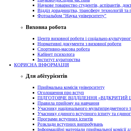
Наукове товариство студентів, аспірантів, док
Відділ дорадництва, трансферу технологій та 
Фотоальбом "Наука університету"
Виховна робота
Центр виховної роботи і соціально-культурно
Нормативні документи з виховної роботи
Спортивно-масова робота
Кабінет психолога
Інститут кураторства
КОРИСНА ІНФОРМАЦІЯ
Для абітурієнтів
Приймальна комісія університету
Оголошення про вступ
ПІДГОТОВЧЕ ВІДДІЛЕННЯ «ВІДКРИТИЙ 
Правила прийому на навчання
Учаснику національного мультипредметного т
Учаснику єдиного вступного іспиту та єдино
Програми вступних іспитів
Розклади вступних випробувань
Інформаційні матеріали приймальної комісії дл