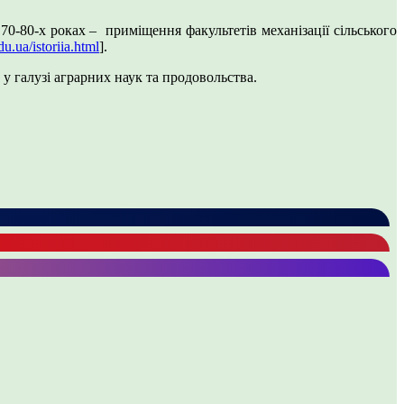
70-80-х роках – приміщення факультетів механізації сільського
du.ua/istoriia.html
].
 галузі аграрних наук та продовольства.