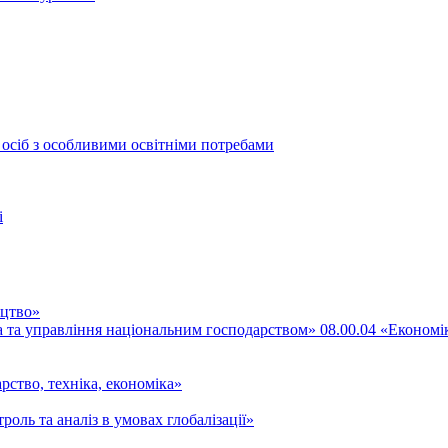
 осіб з особливими освітніми потребами
і
ицтво»
ка та управління національним господарством» 08.00.04 «Економі
рство, техніка, економіка»
роль та аналіз в умовах глобалізації»