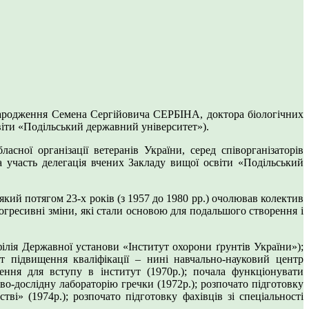
 народження Семена Сергійовича СЕРБІНА, доктора біологічних
світи «Подільський державний університет»).
ної організації ветеранів України, серед співорганізаторів
а участь делегація вчених Закладу вищої освіти «Подільський
й потягом 23-х років (з 1957 до 1980 рр.) очолював колектив
огресивні зміни, які стали основою для подальшого створення і
ілія Державної установи «Інститут охорони ґрунтів України»);
тет підвищення кваліфікації – нині навчально-науковий центр
ілення для вступу в інститут (1970р.); почала функціонувати
ово-дослідну лабораторію гречки (1972р.); розпочато підготовку
тві» (1974р.); розпочато підготовку фахівців зі спеціальності