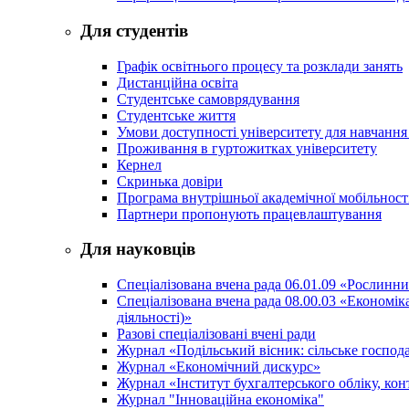
Для студентів
Графік освітнього процесу та розклади занять
Дистанційна освіта
Студентське самоврядування
Студентське життя
Умови доступності університету для навчання
Проживання в гуртожитках університету
Кернел
Скринька довіри
Програма внутрішньої академічної мобільност
Партнери пропонують працевлаштування
Для науковців
Спеціалізована вчена рада 06.01.09 «Рослинн
Спеціалізована вчена рада 08.00.03 «Економі
діяльності)»
Разові спеціалізовані вчені ради
Журнал «Подільський вісник: сільське господа
Журнал «Економічний дискурс»
Журнал «Інститут бухгалтерського обліку, конт
Журнал "Інноваційна економіка"