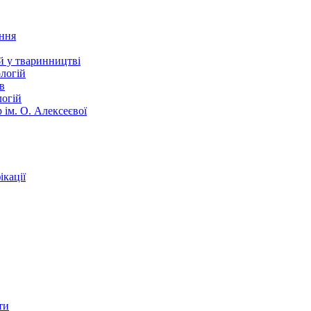
ання
й у тваринництві
логій
в
логій
 ім. О. Алексеєвої
кації
ти