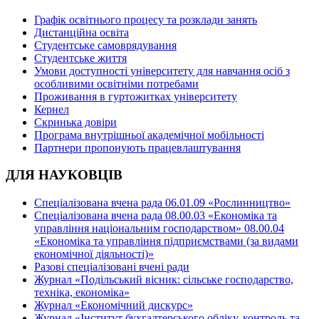
Графік освітнього процесу та розклади занять
Дистанційна освіта
Студентське самоврядування
Студентське життя
Умови доступності університету для навчання осіб з
особливими освітніми потребами
Проживання в гуртожитках університету
Кернел
Скринька довіри
Програма внутрішньої академічної мобільності
Партнери пропонують працевлаштування
ДЛЯ НАУКОВЦІВ
Спеціалізована вчена рада 06.01.09 «Рослинництво»
Спеціалізована вчена рада 08.00.03 «Економіка та
управління національним господарством» 08.00.04
«Економіка та управління підприємствами (за видами
економічної діяльності)»
Разові спеціалізовані вчені ради
Журнал «Подільський вісник: сільське господарство,
техніка, економіка»
Журнал «Економічний дискурс»
Журнал «Інститут бухгалтерського обліку, контроль та