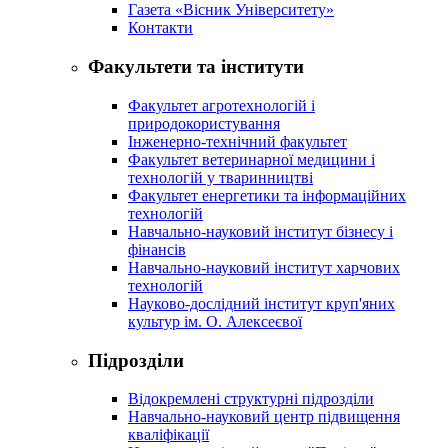
Газета «Вісник Університету»
Контакти
Факультети та інститути
Факультет агротехнологій і
природокористування
Інженерно-технічний факультет
Факультет ветеринарної медицини і
технологій у тваринництві
Факультет енергетики та інформаційних
технологій
Навчально-науковий інститут бізнесу і
фінансів
Навчально-науковий інститут харчових
технологій
Науково-дослідний інститут круп'яних
культур ім. О. Алексеєвої
Підрозділи
Відокремлені структурні підрозділи
Навчально-науковий центр підвищення
кваліфікації