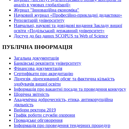
аналіз в умовах глобалізації»
Журнал "Інноваційна економіка"
Науковий журнал «Професійно-прикладні дидактики»
Репозитарій університету
Навчальні, наукові та довідкові видання Закладу вищої
освіти «Подільський державний університет»
Доступ до баз даних SCOPUS та Web of Science
ПУБЛІЧНА ІНФОРМАЦІЯ
Загальна документація
Банківські реквізити університету
Фінансова документація
Сертифікати про акредитацію
Ліцензія, ліцензований обсяг та фактична кількість
здобувачів вищої освіти
Інформація про вакантні посади та проведення конкурсу
Щорічна звітність
Академічна доброчесність, етика, антикорупційна
діяльність
Вибори ректора 2019
Графік роботи служби охорони
Громадське обговорення
Інформація про проведення тендерних процедур