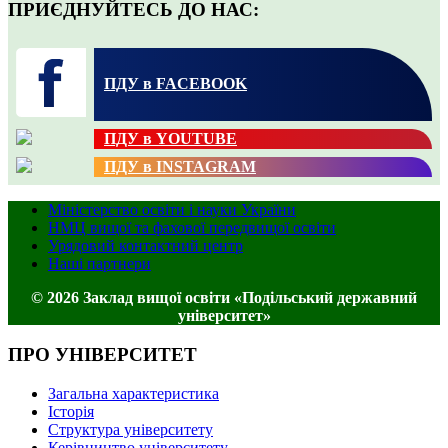
ПРИЄДНУЙТЕСЬ ДО НАС:
ПДУ в FACEBOOK
ПДУ в YOUTUBE
ПДУ в INSTAGRAM
Міністерство освіти і науки України
НМЦ вищої та фахової передвищої освіти
Урядовий контактний центр
Наші партнери
© 2026 Заклад вищої освіти «Подільський державний
університет»
ПРО УНІВЕРСИТЕТ
Загальна характеристика
Історія
Структура університету
Керівництво університету