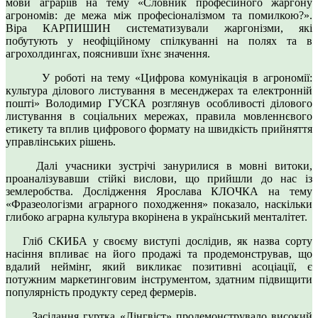
мови аграріїв на тему «Словник професійного жаргону
агрономів: де межа між професіоналізмом та помилкою?».
Віра КАРПИШИН систематизували жаргонізми, які
побутують у неофіційному спілкуванні на полях та в
агрохолдингах, пояснивши їхнє значення.
У роботі на тему «Цифрова комунікація в агрономії:
культура ділового листування в месенджерах та електронній
пошті» Володимир ГУСКА розглянув особливості ділового
листування в соціальних мережах, правила мовленнєвого
етикету та вплив цифрового формату на швидкість прийняття
управлінських рішень.
Далі учасники зустрічі занурилися в мовні витоки,
проаналізувавши стійкі вислови, що прийшли до нас із
землеробства. Дослідження Ярослава КЛОЧКА на тему
«Фразеологізми аграрного походження» показало, наскільки
глибоко аграрна культура вкорінена в український менталітет.
Гліб СКИБА у своєму виступі дослідив, як назва сорту
насіння впливає на його продажі та продемонстрував, що
вдалий неймінг, який викликає позитивні асоціації, є
потужним маркетинговим інструментом, здатним підвищити
популярність продукту серед фермерів.
Засідання гуртка «Лінгвіст» продемонструвало високий