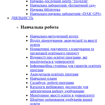
Науково-дослідний центр "Поділля"
Навчальна лабораторія «Ботанічний сад»
Наукова бібліотека
Навчально-наукова лабораторія «DAK GPS»
ДІЯЛЬНІСТЬ
Навчальна робота
Навчально-методичний відділ
Відділ ліцензування, акредитації та якості
освіти
Нормативні документи з планування та
організації освітнього процесу
Відомості про освітні програми, які
реалізуються в університеті
Інформаційна сторінка для гарантів освітніх
програм
Акредитація освітніх програм
Навчальні плани
Силабуси, робочі програми
Каталоги вибіркових дисциплін для
забезпечення вибору здобувачами
Моніторинг якості освіти в університеті
Щорічне оцінювання здобувачів вищої
освіти