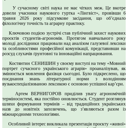
У сучасному світі наука не має чітких меж. Це вкотре
довели учасники наукового гуртка «Лінгвіст», провівши 6
травня 2026 року підсумкове засідання, що об’єднало
філологічну точність та аграрну практику.
Ключовою подією зустрічі став публічний захист наукових
проєктів студентів-агрономів. Протягом навчального року
молоді дослідники працювали над аналізом галузевої лексики
та особливостями професійної комунікації, представивши на
розсуд слухачів ґрунтовні та інноваційні напрацювання.
Костянтин СЕНИШИН у своєму виступі на тему «Мовний
портрет сучасного українського аграрія» проаналізував, як
змінюється мовлення фахівця сьогодні. Було підкреслено, що
поєднання знань літературної норми з володінням
вузькоспеціалізованою лексикою є основою успішної кар’єри.
Артем ВЕРНИГОРОВ приділив увагу агрономічній
терміносистемі, яка постійно оновлюється. Студент розглянув
шляхи формування термінів – від традиційних українських
назв до новітніх запозичень, що з’являються разом із
міжнародними технологіями.
Особливий інтерес викликала презентація проєкту «живої»