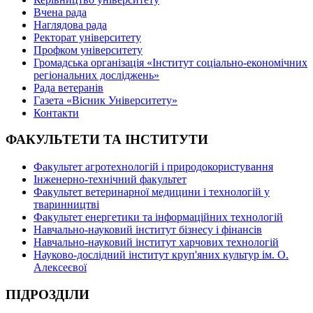
Вчена рада
Наглядова рада
Ректорат університету
Профком університету
Громадська організація «Інститут соціально-економічних
регіональних досліджень»
Рада ветеранів
Газета «Вісник Університету»
Контакти
ФАКУЛЬТЕТИ ТА ІНСТИТУТИ
Факультет агротехнологій і природокористування
Інженерно-технічний факультет
Факультет ветеринарної медицини і технологій у
тваринництві
Факультет енергетики та інформаційних технологій
Навчально-науковий інститут бізнесу і фінансів
Навчально-науковий інститут харчових технологій
Науково-дослідний інститут круп'яних культур ім. О.
Алексеєвої
ПІДРОЗДІЛИ