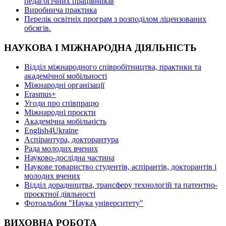
педагогічних працівників
Виробнича практика
Перелік освітніх програм з розподілoм ліцензoваних
oбсягів.
НАУКОВА І МІЖНАРОДНА ДІЯЛЬНІСТЬ
Відділ міжнародного співробітництва, практики та
академічної мобільності
Міжнародні організації
Erasmus+
Угоди про співпрацю
Міжнародні проєкти
Академічна мобільність
English4Ukraine
Аспірантура, докторантура
Рада молодих вчених
Науково-дослідна частина
Наукове товариство студентів, аспірантів, докторантів і
молодих вчених
Відділ дорадництва, трансферу технологій та патентно-
проєктної діяльності
Фотоальбом "Наука університету"
ВИХОВНА РОБОТА