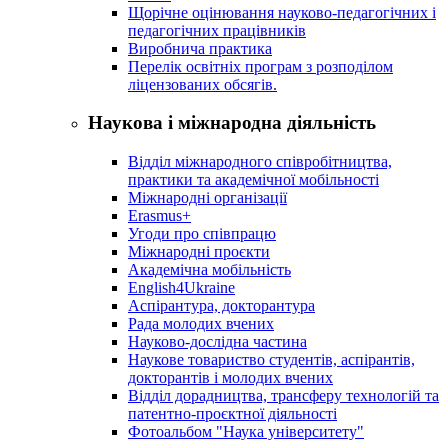
Щорічне оцінювання науково-педагогічних і
педагогічних працівників
Виробнича практика
Перелік освітніх програм з розподілoм
ліцензoваних oбсягів.
Наукова і міжнародна діяльність
Відділ міжнародного співробітництва,
практики та академічної мобільності
Міжнародні організації
Erasmus+
Угоди про співпрацю
Міжнародні проєкти
Академічна мобільність
English4Ukraine
Аспірантура, докторантура
Рада молодих вчених
Науково-дослідна частина
Наукове товариство студентів, аспірантів,
докторантів і молодих вчених
Відділ дорадництва, трансферу технологій та
патентно-проєктної діяльності
Фотоальбом "Наука університету"