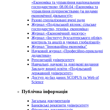
«Економіка та управління національним
господарством» 08.00.04 «Економіка та
управління підприємствами (за видами
економічної діяльності)»
Разові спеціалізовані вчені ради
Журнал «Подільський вісник: сільське
господарство, техніка, економіка»
Журнал «Економічний дискурс»
Журнал «Інститут бухгалтерського обліку,
контроль та аналіз в умовах глобалізації»
Журнал "Інноваційна економіка"
Науковий журнал «Професійно-прикладні
дидактики»
Репозитарій університету
Навчальні, наукові та довідкові видання
Закладу вищої освіти «Подільський
державний університет»
Доступ до баз даних SCOPUS та Web of
Science
Публічна інформація
Загальна документація
Банківські реквізити університету
Фінансова документація