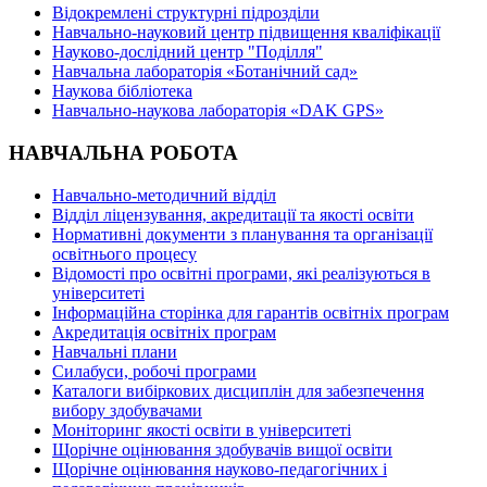
Відокремлені структурні підрозділи
Навчально-науковий центр підвищення кваліфікації
Науково-дослідний центр "Поділля"
Навчальна лабораторія «Ботанічний сад»
Наукова бібліотека
Навчально-наукова лабораторія «DAK GPS»
НАВЧАЛЬНА РОБОТА
Навчально-методичний відділ
Відділ ліцензування, акредитації та якості освіти
Нормативні документи з планування та організації
освітнього процесу
Відомості про освітні програми, які реалізуються в
університеті
Інформаційна сторінка для гарантів освітніх програм
Акредитація освітніх програм
Навчальні плани
Силабуси, робочі програми
Каталоги вибіркових дисциплін для забезпечення
вибору здобувачами
Моніторинг якості освіти в університеті
Щорічне оцінювання здобувачів вищої освіти
Щорічне оцінювання науково-педагогічних і