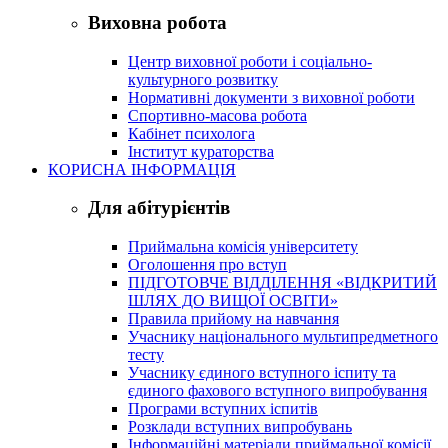
Виховна робота
Центр виховної роботи і соціально-
культурного розвитку
Нормативні документи з виховної роботи
Спортивно-масова робота
Кабінет психолога
Інститут кураторства
КОРИСНА ІНФОРМАЦІЯ
Для абітурієнтів
Приймальна комісія університету
Оголошення про вступ
ПІДГОТОВЧЕ ВІДДІЛЕННЯ «ВІДКРИТИЙ
ШЛЯХ ДО ВИЩОЇ ОСВІТИ»
Правила прийому на навчання
Учаснику національного мультипредметного
тесту
Учаснику єдиного вступного іспиту та
єдиного фахового вступного випробування
Програми вступних іспитів
Розклади вступних випробувань
Інформаційні матеріали приймальної комісії