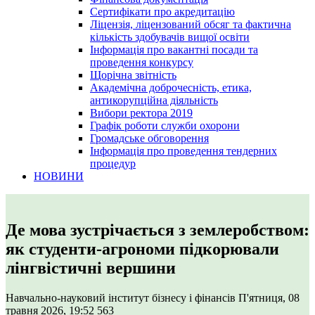
Сертифікати про акредитацію
Ліцензія, ліцензований обсяг та фактична
кількість здобувачів вищої освіти
Інформація про вакантні посади та
проведення конкурсу
Щорічна звітність
Академічна доброчесність, етика,
антикорупційна діяльність
Вибори ректора 2019
Графік роботи служби охорони
Громадське обговорення
Інформація про проведення тендерних
процедур
НОВИНИ
Де мова зустрічається з землеробством:
як студенти-агрономи підкорювали
лінгвістичні вершини
Навчально-науковий інститут бізнесу і фінансів
П'ятниця, 08
травня 2026, 19:52
563