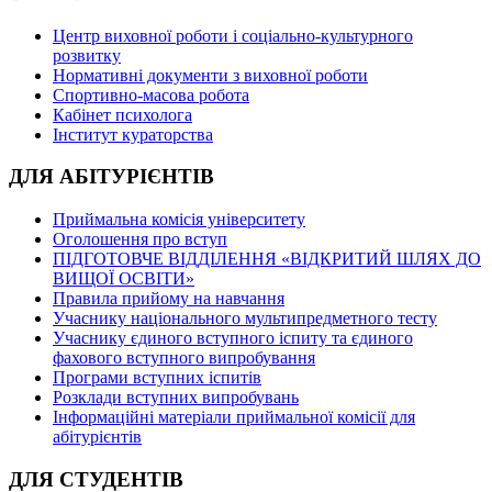
Центр виховної роботи і соціально-культурного
розвитку
Нормативні документи з виховної роботи
Спортивно-масова робота
Кабінет психолога
Інститут кураторства
ДЛЯ АБІТУРІЄНТІВ
Приймальна комісія університету
Оголошення про вступ
ПІДГОТОВЧЕ ВІДДІЛЕННЯ «ВІДКРИТИЙ ШЛЯХ ДО
ВИЩОЇ ОСВІТИ»
Правила прийому на навчання
Учаснику національного мультипредметного тесту
Учаснику єдиного вступного іспиту та єдиного
фахового вступного випробування
Програми вступних іспитів
Розклади вступних випробувань
Інформаційні матеріали приймальної комісії для
абітурієнтів
ДЛЯ СТУДЕНТІВ