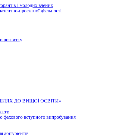
торантів і молодих вчених
патентно-проєктної діяльності
го розвитку
ШЛЯХ ДО ВИЩОЇ ОСВІТИ»
есту
го фахового вступного випробування
я абітурієнтів