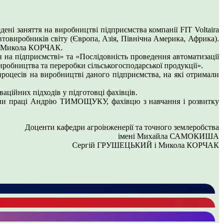
ні заняття на виробництві підприємства компанії FIT Voltaira
втовиробників світу (Європа, Азія, Північна Америка, Африка).
і Микола КОРЧАК.
 на підприємстві» та «Послідовність проведення автоматизації
робництва та переробки сільськогосподарської продукції».
процесів на виробництві даного підприємства, на які отримали
ційних підходів у підготовці фахівців.
рони праці Андрію ТИМОЩУКУ, фахівцю з навчання і розвитку
Доценти кафедри агроінженерії та точного землеробства
імені Михайла САМОКИША
Сергій ГРУШЕЦЬКИЙ і Микола КОРЧАК