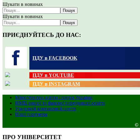
Шукати в новинах
Пошук
Шукати в новинах
Пошук
ПРИЄДНУЙТЕСЬ ДО НАС:
ПДУ в FACEBOOK
ПДУ в YOUTUBE
ПДУ в INSTAGRAM
Міністерство освіти і науки України
НМЦ вищої та фахової передвищої освіти
Урядовий контактний центр
Наші партнери
© 
ПРО УНІВЕРСИТЕТ