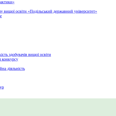
дактики»
аду вищої освіти «Подільський державний університет»
e
кість здобувачів вищої освіти
я конкурсу
йна діяльність
ур