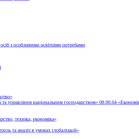
 осіб з особливими освітніми потребами
і
ицтво»
ка та управління національним господарством» 08.00.04 «Економі
рство, техніка, економіка»
роль та аналіз в умовах глобалізації»