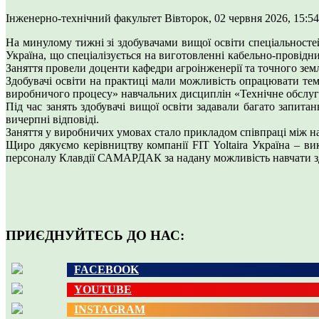
Інженерно-технічний факультет
Вівторок, 02 червня 2026, 15:5
На минулому тижні зі здобувачами вищої освіти спеціальносте
Україна, що спеціалізується на виготовленні кабельно-провідн
Заняття провели доценти кафедри агроінженерії та точног
Здобувачі освіти на практиці мали можливість опрацювати тем
виробничого процесу» навчальних дисциплін «Технічне обслуго
Під час занять здобувачі вищої освіти задавали багато запит
вичерпні відповіді.
Заняття у виробничих умовах стало прикладом співпраці між на
Щиро дякуємо керівництву компанії FIT Yoltaira Україна –
персоналу Клавдії САМАРДАК за надану можливість навчати зд
ПРИЄДНУЙТЕСЬ ДО НАС:
FACEBOOK
YOUTUBE
INSTAGRAM