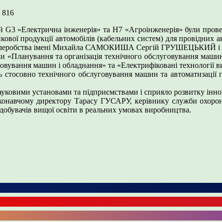
4
816
й G3 «Електрична інженерія» та Н7 «Агроінженерія» були проведе
икової продукції автомобілів (кабельних систем) для провідних а
о землеробства імені Михайла САМОКИША Сергій ГРУШЕЦЬКИЙ 
и «Планування та організація технічного обслуговування машин
вування машин і обладнання» та «Електрифіковані технології ви
ань стосовно технічного обслуговування машин та автоматизації 
уковими установами та підприємствами і сприяло розвитку іннова
 виконавчому директору Тарасу ГУСАРУ, керівнику служби охо
обувачів вищої освіти в реальних умовах виробництва.