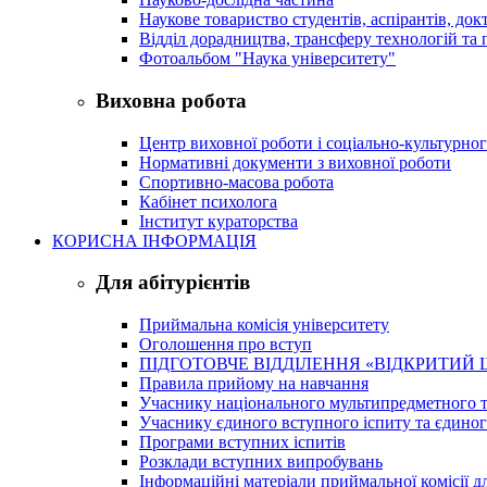
Наукове товариство студентів, аспірантів, док
Відділ дорадництва, трансферу технологій та 
Фотоальбом "Наука університету"
Виховна робота
Центр виховної роботи і соціально-культурно
Нормативні документи з виховної роботи
Спортивно-масова робота
Кабінет психолога
Інститут кураторства
КОРИСНА ІНФОРМАЦІЯ
Для абітурієнтів
Приймальна комісія університету
Оголошення про вступ
ПІДГОТОВЧЕ ВІДДІЛЕННЯ «ВІДКРИТИЙ 
Правила прийому на навчання
Учаснику національного мультипредметного т
Учаснику єдиного вступного іспиту та єдино
Програми вступних іспитів
Розклади вступних випробувань
Інформаційні матеріали приймальної комісії дл