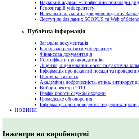
Науковий журнал «Професійно-прикладні ди
Репозитарій університету
Навчальні, наукові та довідкові видання Закл
Доступ до баз даних SCOPUS та Web of Scienc
Публічна інформація
Загальна документація
Банківські реквізити університету
Фінансова документація
Сертифікати про акредитацію
Ліцензія, ліцензований обсяг та фактична кіль
Інформація про вакантні посади та проведенн
Щорічна звітність
Академічна доброчесність, етика, антикорупці
Вибори ректора 2019
Графік роботи служби охорони
Громадське обговорення
Інформація про проведення тендерних процед
НОВИНИ
Інженери на виробництві