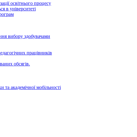
ації освітнього процесу
ся в університеті
програм
ення вибору здобувачами
едагогічних працівників
ваних oбсягів.
и та академічної мобільності