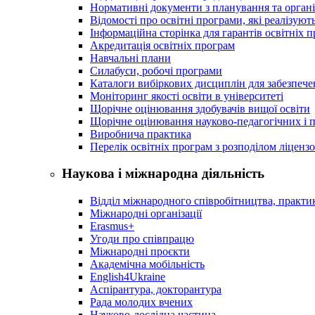
Нормативні документи з планування та організ
Відомості про освітні програми, які реалізують
Інформаційна сторінка для гарантів освітніх 
Акредитація освітніх програм
Навчальні плани
Силабуси, робочі програми
Каталоги вибіркових дисциплін для забезпеч
Моніторинг якості освіти в університеті
Щорічне оцінювання здобувачів вищої освіти
Щорічне оцінювання науково-педагогічних і п
Виробнича практика
Перелік освітніх програм з розподілoм ліцензo
Наукова і міжнародна діяльність
Відділ міжнародного співробітництва, практик
Міжнародні організації
Erasmus+
Угоди про співпрацю
Міжнародні проєкти
Академічна мобільність
English4Ukraine
Аспірантура, докторантура
Рада молодих вчених
Науково-дослідна частина