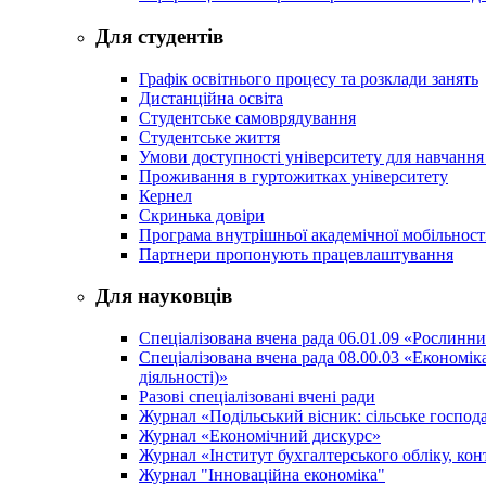
Для студентів
Графік освітнього процесу та розклади занять
Дистанційна освіта
Студентське самоврядування
Студентське життя
Умови доступності університету для навчання
Проживання в гуртожитках університету
Кернел
Скринька довіри
Програма внутрішньої академічної мобільност
Партнери пропонують працевлаштування
Для науковців
Спеціалізована вчена рада 06.01.09 «Рослинн
Спеціалізована вчена рада 08.00.03 «Економі
діяльності)»
Разові спеціалізовані вчені ради
Журнал «Подільський вісник: сільське господа
Журнал «Економічний дискурс»
Журнал «Інститут бухгалтерського обліку, конт
Журнал "Інноваційна економіка"