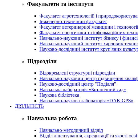
Факультети та інститути
Факультет агротехнологій і природокористув
Інженерно-технічний факультет
Факультет ветеринарної медицини і технологі
Факультет енергетики та інформаційних техно
Навчально-науковий інститут бізнесу і фінансі
Навчально-науковий інститут харчових техно
Науково-дослідний інститут круп'яних культур
Підрозділи
Відокремлені структурні підрозділи
Навчально-науковий центр підвищення кваліфі
Науково-дослідний центр "Поділля"
Навчальна лабораторія «Ботанічний сад»
Наукова бібліотека
Навчально-наукова лабораторія «DAK GPS»
ДІЯЛЬНІСТЬ
Навчальна робота
Навчально-методичний відділ
Відділ ліцензування, акредитації та якості осві