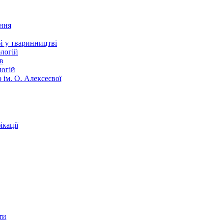
ання
й у тваринництві
логій
в
логій
 ім. О. Алексеєвої
кації
ти