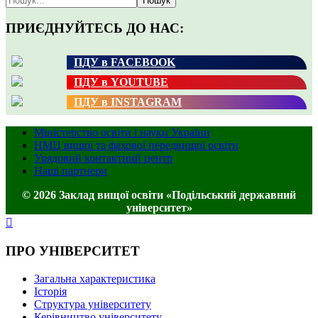
Пошук
ПРИЄДНУЙТЕСЬ ДО НАС:
ПДУ в FACEBOOK
ПДУ в YOUTUBE
ПДУ в INSTAGRAM
Міністерство освіти і науки України
НМЦ вищої та фахової передвищої освіти
Урядовий контактний центр
Наші партнери
© 2026 Заклад вищої освіти «Подільський державний
університет»
ПРО УНІВЕРСИТЕТ
Загальна характеристика
Історія
Структура університету
Керівництво університету