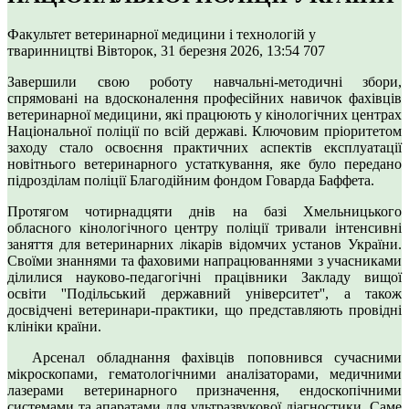
Факультет ветеринарної медицини і технологій у
тваринництві
Вівторок, 31 березня 2026, 13:54
707
Завершили свою роботу навчальні-методичні збори,
спрямовані на вдосконалення професійних навичок фахівців
ветеринарної медицини, які працюють у кінологічних центрах
Національної поліції по всій державі. Ключовим пріоритетом
заходу стало освоєння практичних аспектів експлуатації
новітнього ветеринарного устаткування, яке було передано
підрозділам поліції Благодійним фондом Говарда Баффета.
Протягом чотирнадцяти днів на базі Хмельницького
обласного кінологічного центру поліції тривали інтенсивні
заняття для ветеринарних лікарів відомчих установ України.
Своїми знаннями та фаховими напрацюваннями з учасниками
ділилися науково-педагогічні працівники Закладу вищої
освіти ''Подільський державний університет'', а також
досвідчені ветеринари-практики, що представляють провідні
клініки країни.
Арсенал обладнання фахівців поповнився сучасними
мікроскопами, гематологічними аналізаторами, медичними
лазерами ветеринарного призначення, ендоскопічними
системами та апаратами для ультразвукової діагностики. Саме