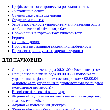
Графік освітнього процесу та розклади занять
Дистанційна освіта
Студентське самоврядування
Студентське життя
Умови доступності університету для навчання осіб з
особливими освітніми потребами
Проживання в гуртожитках університету
Кернел
Скринька довіри
Програма внутрішньої академічної мобільності
Партнери пропонують працевлаштування
ДЛЯ НАУКОВЦІВ
Спеціалізована вчена рада 06.01.09 «Рослинництво»
Спеціалізована вчена рада 08.00.03 «Економіка та
управління національним господарством» 08.00.04
«Економіка та управління підприємствами (за видами
економічної діяльності)»
Разові спеціалізовані вчені ради
Журнал «Подільський вісник: сільське господарство,
техніка, економіка»
Журнал «Економічний дискурс»
Журнал «Інститут бухгалтерського обліку, контроль та