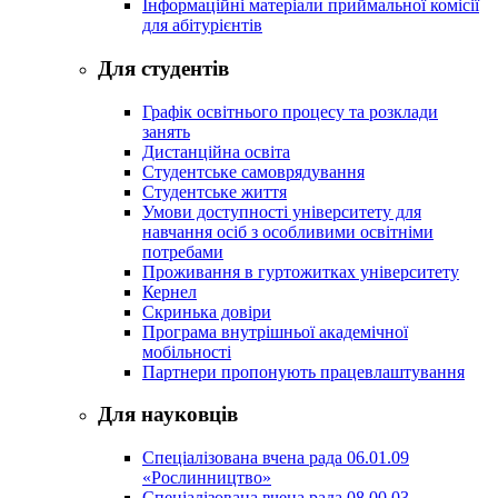
Інформаційні матеріали приймальної комісії
для абітурієнтів
Для студентів
Графік освітнього процесу та розклади
занять
Дистанційна освіта
Студентське самоврядування
Студентське життя
Умови доступності університету для
навчання осіб з особливими освітніми
потребами
Проживання в гуртожитках університету
Кернел
Скринька довіри
Програма внутрішньої академічної
мобільності
Партнери пропонують працевлаштування
Для науковців
Спеціалізована вчена рада 06.01.09
«Рослинництво»
Спеціалізована вчена рада 08.00.03