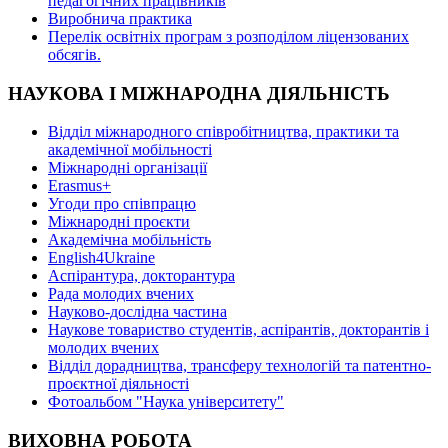
педагогічних працівників
Виробнича практика
Перелік освітніх програм з розподілoм ліцензoваних
oбсягів.
НАУКОВА І МІЖНАРОДНА ДІЯЛЬНІСТЬ
Відділ міжнародного співробітництва, практики та
академічної мобільності
Міжнародні організації
Erasmus+
Угоди про співпрацю
Міжнародні проєкти
Академічна мобільність
English4Ukraine
Аспірантура, докторантура
Рада молодих вчених
Науково-дослідна частина
Наукове товариство студентів, аспірантів, докторантів і
молодих вчених
Відділ дорадництва, трансферу технологій та патентно-
проєктної діяльності
Фотоальбом "Наука університету"
ВИХОВНА РОБОТА