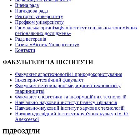
Вчена рада
Наглядова рада
Ректорат університету
Профком університету
Громадська організація «Інститут соціально-економічних
регіональних досліджень»
Рада ветеранів
Газета «Вісник Університету»
Контакти
ФАКУЛЬТЕТИ ТА ІНСТИТУТИ
Факультет агротехнологій і природокористування
Інженерно-технічний факультет
Факультет ветеринарної медицини і технологій у
тваринництві
Факультет енергетики та інформаційних технологій
Навчально-науковий інститут бізнесу і фінансів
Навчально-науковий інститут харчових технологій
Науково-дослідний інститут круп'яних культур ім. О.
Алексеєвої
ПІДРОЗДІЛИ