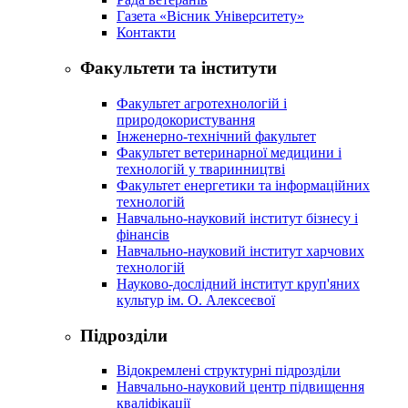
Газета «Вісник Університету»
Контакти
Факультети та інститути
Факультет агротехнологій і
природокористування
Інженерно-технічний факультет
Факультет ветеринарної медицини і
технологій у тваринництві
Факультет енергетики та інформаційних
технологій
Навчально-науковий інститут бізнесу і
фінансів
Навчально-науковий інститут харчових
технологій
Науково-дослідний інститут круп'яних
культур ім. О. Алексеєвої
Підрозділи
Відокремлені структурні підрозділи
Навчально-науковий центр підвищення
кваліфікації