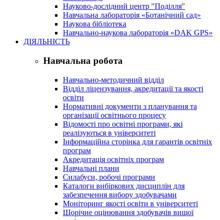
Науково-дослідний центр "Поділля"
Навчальна лабораторія «Ботанічний сад»
Наукова бібліотека
Навчально-наукова лабораторія «DAK GPS»
ДІЯЛЬНІСТЬ
Навчальна робота
Навчально-методичний відділ
Відділ ліцензування, акредитації та якості
освіти
Нормативні документи з планування та
організації освітнього процесу
Відомості про освітні програми, які
реалізуються в університеті
Інформаційна сторінка для гарантів освітніх
програм
Акредитація освітніх програм
Навчальні плани
Силабуси, робочі програми
Каталоги вибіркових дисциплін для
забезпечення вибору здобувачами
Моніторинг якості освіти в університеті
Щорічне оцінювання здобувачів вищої