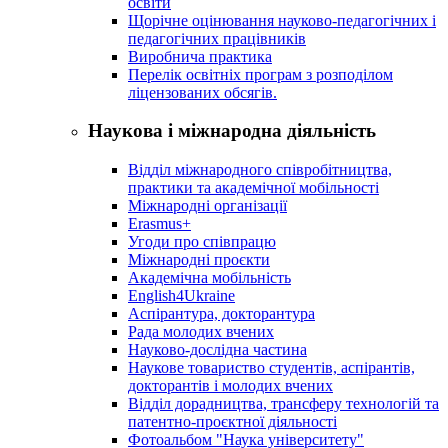
освіти
Щорічне оцінювання науково-педагогічних і
педагогічних працівників
Виробнича практика
Перелік освітніх програм з розподілoм
ліцензoваних oбсягів.
Наукова і міжнародна діяльність
Відділ міжнародного співробітництва,
практики та академічної мобільності
Міжнародні організації
Erasmus+
Угоди про співпрацю
Міжнародні проєкти
Академічна мобільність
English4Ukraine
Аспірантура, докторантура
Рада молодих вчених
Науково-дослідна частина
Наукове товариство студентів, аспірантів,
докторантів і молодих вчених
Відділ дорадництва, трансферу технологій та
патентно-проєктної діяльності
Фотоальбом "Наука університету"