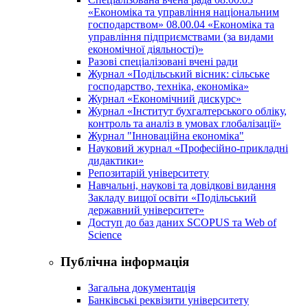
«Економіка та управління національним
господарством» 08.00.04 «Економіка та
управління підприємствами (за видами
економічної діяльності)»
Разові спеціалізовані вчені ради
Журнал «Подільський вісник: сільське
господарство, техніка, економіка»
Журнал «Економічний дискурс»
Журнал «Інститут бухгалтерського обліку,
контроль та аналіз в умовах глобалізації»
Журнал "Інноваційна економіка"
Науковий журнал «Професійно-прикладні
дидактики»
Репозитарій університету
Навчальні, наукові та довідкові видання
Закладу вищої освіти «Подільський
державний університет»
Доступ до баз даних SCOPUS та Web of
Science
Публічна інформація
Загальна документація
Банківські реквізити університету