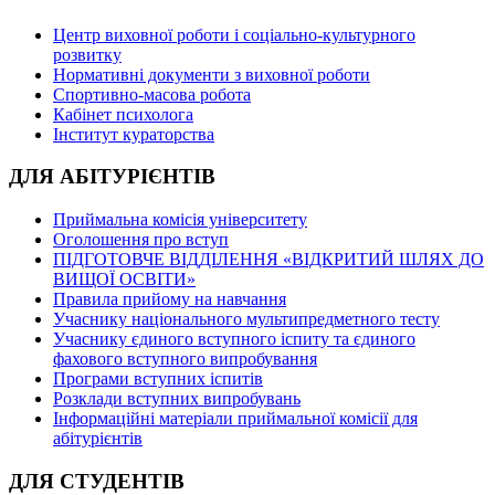
Центр виховної роботи і соціально-культурного
розвитку
Нормативні документи з виховної роботи
Спортивно-масова робота
Кабінет психолога
Інститут кураторства
ДЛЯ АБІТУРІЄНТІВ
Приймальна комісія університету
Оголошення про вступ
ПІДГОТОВЧЕ ВІДДІЛЕННЯ «ВІДКРИТИЙ ШЛЯХ ДО
ВИЩОЇ ОСВІТИ»
Правила прийому на навчання
Учаснику національного мультипредметного тесту
Учаснику єдиного вступного іспиту та єдиного
фахового вступного випробування
Програми вступних іспитів
Розклади вступних випробувань
Інформаційні матеріали приймальної комісії для
абітурієнтів
ДЛЯ СТУДЕНТІВ