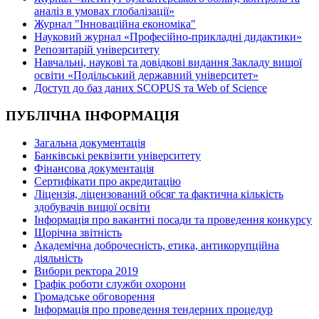
аналіз в умовах глобалізації»
Журнал "Інноваційна економіка"
Науковий журнал «Професійно-прикладні дидактики»
Репозитарій університету
Навчальні, наукові та довідкові видання Закладу вищої
освіти «Подільський державний університет»
Доступ до баз даних SCOPUS та Web of Science
ПУБЛІЧНА ІНФОРМАЦІЯ
Загальна документація
Банківські реквізити університету
Фінансова документація
Сертифікати про акредитацію
Ліцензія, ліцензований обсяг та фактична кількість
здобувачів вищої освіти
Інформація про вакантні посади та проведення конкурсу
Щорічна звітність
Академічна доброчесність, етика, антикорупційна
діяльність
Вибори ректора 2019
Графік роботи служби охорони
Громадське обговорення
Інформація про проведення тендерних процедур