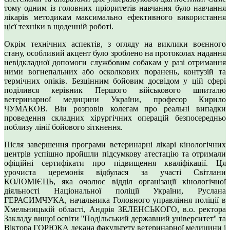
тому одним із головних пріоритетів навчання було навчання
лікарів методикам максимально ефективного використання
цієї техніки в щоденній роботі.
Окрім технічних аспектів, з огляду на виклики воєнного
стану, особливий акцент було зроблено на протоколах надання
невідкладної допомоги службовим собакам у разі отримання
ними вогнепальних або осколкових поранень, контузій та
термічних опіків. Безцінним бойовим досвідом у цій сфері
поділився керівник Першого військового шпиталю
ветеринарної медицини України, професор Кирило
ЧУМАКОВ. Він розповів колегам про реальні випадки
проведення складних хірургічних операцій безпосередньо
поблизу лінії бойового зіткнення.
Після завершення програми ветеринарні лікарі кінологічних
центрів успішно пройшли підсумкову атестацію та отримали
офіційні сертифікати про підвищення кваліфікації. Ця
урочиста церемонія відбулася за участі Світлани
КОЛОМІЄЦЬ, яка очолює відділ організації кінологічної
діяльності Національної поліції України, Руслана
ГЕРАСИМЧУКА, начальника Головного управління поліції в
Хмельницькій області, Андрія ЗЕЛЕНСЬКОГО, в.о. ректора
Закладу вищої освіти ''Подільський державний університет'' та
Віктора ГОРЮКА декана факультету ветеринарної медицини і