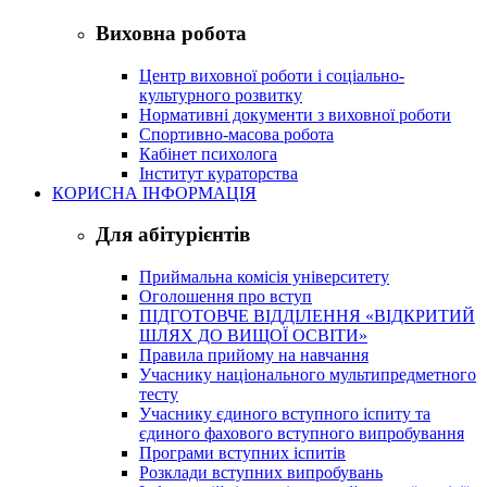
Виховна робота
Центр виховної роботи і соціально-
культурного розвитку
Нормативні документи з виховної роботи
Спортивно-масова робота
Кабінет психолога
Інститут кураторства
КОРИСНА ІНФОРМАЦІЯ
Для абітурієнтів
Приймальна комісія університету
Оголошення про вступ
ПІДГОТОВЧЕ ВІДДІЛЕННЯ «ВІДКРИТИЙ
ШЛЯХ ДО ВИЩОЇ ОСВІТИ»
Правила прийому на навчання
Учаснику національного мультипредметного
тесту
Учаснику єдиного вступного іспиту та
єдиного фахового вступного випробування
Програми вступних іспитів
Розклади вступних випробувань