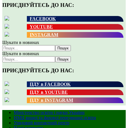
ПРИЄДНУЙТЕСЬ ДО НАС:
FACEBOOK
YOUTUBE
INSTAGRAM
Шукати в новинах
Пошук
Шукати в новинах
Пошук
ПРИЄДНУЙТЕСЬ ДО НАС:
ПДУ в FACEBOOK
ПДУ в YOUTUBE
ПДУ в INSTAGRAM
Міністерство освіти і науки України
НМЦ вищої та фахової передвищої освіти
Урядовий контактний центр
Наші партнери