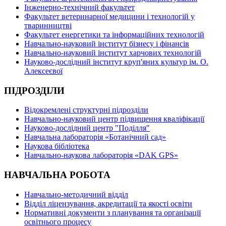
Інженерно-технічний факультет
Факультет ветеринарної медицини і технологій у
тваринництві
Факультет енергетики та інформаційних технологій
Навчально-науковий інститут бізнесу і фінансів
Навчально-науковий інститут харчових технологій
Науково-дослідний інститут круп'яних культур ім. О.
Алексеєвої
ПІДРОЗДІЛИ
Відокремлені структурні підрозділи
Навчально-науковий центр підвищення кваліфікації
Науково-дослідний центр "Поділля"
Навчальна лабораторія «Ботанічний сад»
Наукова бібліотека
Навчально-наукова лабораторія «DAK GPS»
НАВЧАЛЬНА РОБОТА
Навчально-методичний відділ
Відділ ліцензування, акредитації та якості освіти
Нормативні документи з планування та організації
освітнього процесу