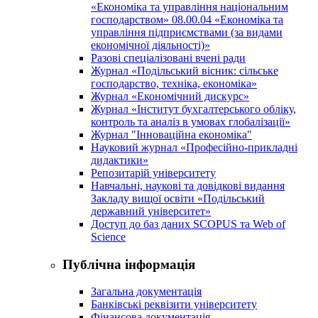
«Економіка та управління національним
господарством» 08.00.04 «Економіка та
управління підприємствами (за видами
економічної діяльності)»
Разові спеціалізовані вчені ради
Журнал «Подільський вісник: сільське
господарство, техніка, економіка»
Журнал «Економічний дискурс»
Журнал «Інститут бухгалтерського обліку,
контроль та аналіз в умовах глобалізації»
Журнал "Інноваційна економіка"
Науковий журнал «Професійно-прикладні
дидактики»
Репозитарій університету
Навчальні, наукові та довідкові видання
Закладу вищої освіти «Подільський
державний університет»
Доступ до баз даних SCOPUS та Web of
Science
Публічна інформація
Загальна документація
Банківські реквізити університету
Фінансова документація