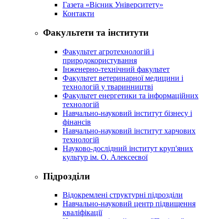
Газета «Вісник Університету»
Контакти
Факультети та інститути
Факультет агротехнологій і
природокористування
Інженерно-технічний факультет
Факультет ветеринарної медицини і
технологій у тваринництві
Факультет енергетики та інформаційних
технологій
Навчально-науковий інститут бізнесу і
фінансів
Навчально-науковий інститут харчових
технологій
Науково-дослідний інститут круп'яних
культур ім. О. Алексеєвої
Підрозділи
Відокремлені структурні підрозділи
Навчально-науковий центр підвищення
кваліфікації