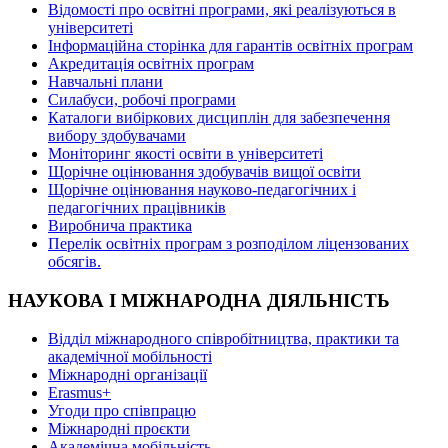
Відомості про освітні програми, які реалізуються в
університеті
Інформаційна сторінка для гарантів освітніх програм
Акредитація освітніх програм
Навчальні плани
Силабуси, робочі програми
Каталоги вибіркових дисциплін для забезпечення
вибору здобувачами
Моніторинг якості освіти в університеті
Щорічне оцінювання здобувачів вищої освіти
Щорічне оцінювання науково-педагогічних і
педагогічних працівників
Виробнича практика
Перелік освітніх програм з розподілoм ліцензoваних
oбсягів.
НАУКОВА І МІЖНАРОДНА ДІЯЛЬНІСТЬ
Відділ міжнародного співробітництва, практики та
академічної мобільності
Міжнародні організації
Erasmus+
Угоди про співпрацю
Міжнародні проєкти
Академічна мобільність