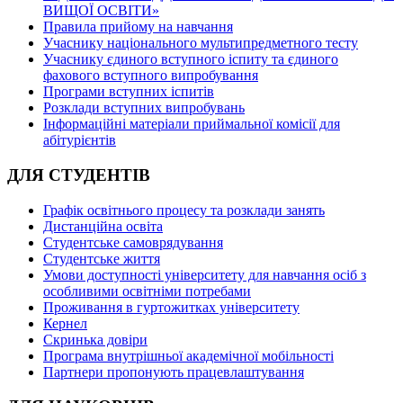
ВИЩОЇ ОСВІТИ»
Правила прийому на навчання
Учаснику національного мультипредметного тесту
Учаснику єдиного вступного іспиту та єдиного
фахового вступного випробування
Програми вступних іспитів
Розклади вступних випробувань
Інформаційні матеріали приймальної комісії для
абітурієнтів
ДЛЯ СТУДЕНТІВ
Графік освітнього процесу та розклади занять
Дистанційна освіта
Студентське самоврядування
Студентське життя
Умови доступності університету для навчання осіб з
особливими освітніми потребами
Проживання в гуртожитках університету
Кернел
Скринька довіри
Програма внутрішньої академічної мобільності
Партнери пропонують працевлаштування