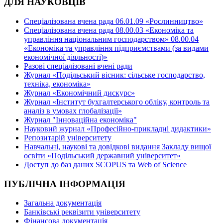
ДЛЯ НАУКОВЦІВ
Спеціалізована вчена рада 06.01.09 «Рослинництво»
Спеціалізована вчена рада 08.00.03 «Економіка та
управління національним господарством» 08.00.04
«Економіка та управління підприємствами (за видами
економічної діяльності)»
Разові спеціалізовані вчені ради
Журнал «Подільський вісник: сільське господарство,
техніка, економіка»
Журнал «Економічний дискурс»
Журнал «Інститут бухгалтерського обліку, контроль та
аналіз в умовах глобалізації»
Журнал "Інноваційна економіка"
Науковий журнал «Професійно-прикладні дидактики»
Репозитарій університету
Навчальні, наукові та довідкові видання Закладу вищої
освіти «Подільський державний університет»
Доступ до баз даних SCOPUS та Web of Science
ПУБЛІЧНА ІНФОРМАЦІЯ
Загальна документація
Банківські реквізити університету
Фінансова документація