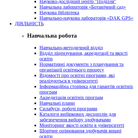
Науково-дослідний центр "Поділля"
Навчальна лабораторія «Ботанічний сад»
Наукова бібліотека
Навчально-наукова лабораторія «DAK GPS»
ДІЯЛЬНІСТЬ
Навчальна робота
Навчально-методичний відділ
Відділ ліцензування, акредитації та якості
освіти
Нормативні документи з планування та
організації освітнього процесу
Відомості про освітні програми, які
реалізуються в університеті
Інформаційна сторінка для гарантів освітніх
програм
Акредитація освітніх програм
Навчальні плани
Силабуси, робочі програми
Каталоги вибіркових дисциплін для
забезпечення вибору здобувачами
Моніторинг якості освіти в університеті
Щорічне оцінювання здобувачів вищої
освіти