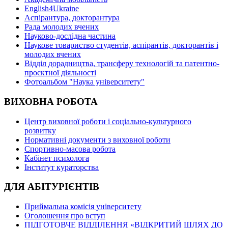
English4Ukraine
Аспірантура, докторантура
Рада молодих вчених
Науково-дослідна частина
Наукове товариство студентів, аспірантів, докторантів і
молодих вчених
Відділ дорадництва, трансферу технологій та патентно-
проєктної діяльності
Фотоальбом "Наука університету"
ВИХОВНА РОБОТА
Центр виховної роботи і соціально-культурного
розвитку
Нормативні документи з виховної роботи
Спортивно-масова робота
Кабінет психолога
Інститут кураторства
ДЛЯ АБІТУРІЄНТІВ
Приймальна комісія університету
Оголошення про вступ
ПІДГОТОВЧЕ ВІДДІЛЕННЯ «ВІДКРИТИЙ ШЛЯХ ДО