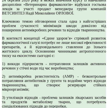
24 березня 2026 року в межах вивчення курсу із навчальної
дисципліни «Ветеринарна фармакологія» відбулася гостьова
лекція за участі продакт менеджера групи компаній
ВЕТСИНТЕЗ Надії Миколаївни ОРЛОВОЇ.
Ключовою темою обговорення стала одна з найгостріших
проблем сучасності: мінімізація шкоди довкіллю від
поширення антимікробних речовин та відходів тваринництва.
В контексті концепції «Єдине здоров’я» стрімкий розвиток
фармакологічної галузі потребує не лише високої ефективності
препаратів, а й відповідального ставлення до їхнього
життєвого циклу. Основними чинниками антропогенного
тиску на екосистеми сьогодні є:
1) викиди підприємств - потрапляння залишків активних
речовин у стічні води під час виробництва;
2) антимікробна резистентність (АМР) - безконтрольне
потрапляння антибіотиків у ґрунти та водойми через відходи
тваринництва, що створює резервуари стійких
мікроорганізмів;
3) утилізація відходів - проблема залишків лікарських засобів
та продуктів метаболізму тварин, що потребують
спеціалізованих підходів до переробки.