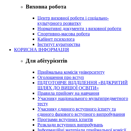
Виховна робота
Центр виховної роботи і соціально-
культурного розвитку
Нормативні документи з виховної роботи
Спортивно-масова робота
Кабінет психолога
Інститут кураторства
КОРИСНА ІНФОРМАЦІЯ
Для абітурієнтів
Приймальна комісія університету
Оголошення про вступ
ПІДГОТОВЧЕ ВІДДІЛЕННЯ «ВІДКРИТИЙ
ШЛЯХ ДО ВИЩОЇ ОСВІТИ»
Правила прийому на навчання
Учаснику національного мультипредметного
тесту
Учаснику єдиного вступного іспиту та
єдиного фахового вступного випробування
Програми вступних іспитів
Розклади вступних випробувань
Інформаційні матеріали приймальної комісії