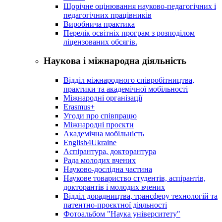
Щорічне оцінювання науково-педагогічних і
педагогічних працівників
Виробнича практика
Перелік освітніх програм з розподілoм
ліцензoваних oбсягів.
Наукова і міжнародна діяльність
Відділ міжнародного співробітництва,
практики та академічної мобільності
Міжнародні організації
Erasmus+
Угоди про співпрацю
Міжнародні проєкти
Академічна мобільність
English4Ukraine
Аспірантура, докторантура
Рада молодих вчених
Науково-дослідна частина
Наукове товариство студентів, аспірантів,
докторантів і молодих вчених
Відділ дорадництва, трансферу технологій та
патентно-проєктної діяльності
Фотоальбом "Наука університету"