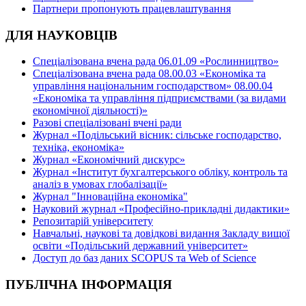
Партнери пропонують працевлаштування
ДЛЯ НАУКОВЦІВ
Спеціалізована вчена рада 06.01.09 «Рослинництво»
Спеціалізована вчена рада 08.00.03 «Економіка та
управління національним господарством» 08.00.04
«Економіка та управління підприємствами (за видами
економічної діяльності)»
Разові спеціалізовані вчені ради
Журнал «Подільський вісник: сільське господарство,
техніка, економіка»
Журнал «Економічний дискурс»
Журнал «Інститут бухгалтерського обліку, контроль та
аналіз в умовах глобалізації»
Журнал "Інноваційна економіка"
Науковий журнал «Професійно-прикладні дидактики»
Репозитарій університету
Навчальні, наукові та довідкові видання Закладу вищої
освіти «Подільський державний університет»
Доступ до баз даних SCOPUS та Web of Science
ПУБЛІЧНА ІНФОРМАЦІЯ