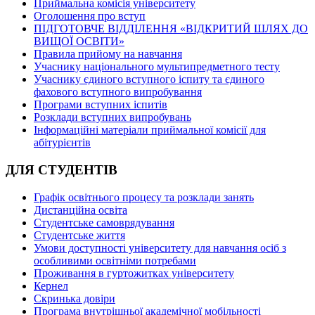
Приймальна комісія університету
Оголошення про вступ
ПІДГОТОВЧЕ ВІДДІЛЕННЯ «ВІДКРИТИЙ ШЛЯХ ДО
ВИЩОЇ ОСВІТИ»
Правила прийому на навчання
Учаснику національного мультипредметного тесту
Учаснику єдиного вступного іспиту та єдиного
фахового вступного випробування
Програми вступних іспитів
Розклади вступних випробувань
Інформаційні матеріали приймальної комісії для
абітурієнтів
ДЛЯ СТУДЕНТІВ
Графік освітнього процесу та розклади занять
Дистанційна освіта
Студентське самоврядування
Студентське життя
Умови доступності університету для навчання осіб з
особливими освітніми потребами
Проживання в гуртожитках університету
Кернел
Скринька довіри
Програма внутрішньої академічної мобільності