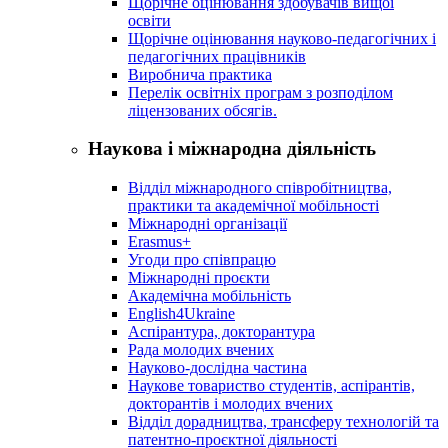
Щорічне оцінювання здобувачів вищої
освіти
Щорічне оцінювання науково-педагогічних і
педагогічних працівників
Виробнича практика
Перелік освітніх програм з розподілoм
ліцензoваних oбсягів.
Наукова і міжнародна діяльність
Відділ міжнародного співробітництва,
практики та академічної мобільності
Міжнародні організації
Erasmus+
Угоди про співпрацю
Міжнародні проєкти
Академічна мобільність
English4Ukraine
Аспірантура, докторантура
Рада молодих вчених
Науково-дослідна частина
Наукове товариство студентів, аспірантів,
докторантів і молодих вчених
Відділ дорадництва, трансферу технологій та
патентно-проєктної діяльності