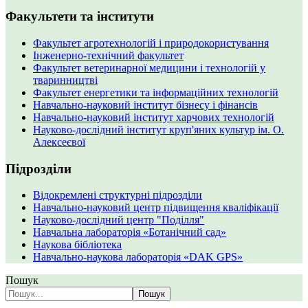
Факультети та інститути
Факультет агротехнологій і природокористування
Інженерно-технічний факультет
Факультет ветеринарної медицини і технологій у
тваринництві
Факультет енергетики та інформаційних технологій
Навчально-науковий інститут бізнесу і фінансів
Навчально-науковий інститут харчових технологій
Науково-дослідний інститут круп'яних культур ім. О.
Алексеєвої
Підрозділи
Відокремлені структурні підрозділи
Навчально-науковий центр підвищення кваліфікації
Науково-дослідний центр "Поділля"
Навчальна лабораторія «Ботанічний сад»
Наукова бібліотека
Навчально-наукова лабораторія «DAK GPS»
Пошук
Пошук