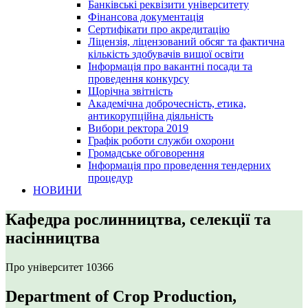
Банківські реквізити університету
Фінансова документація
Сертифікати про акредитацію
Ліцензія, ліцензований обсяг та фактична
кількість здобувачів вищої освіти
Інформація про вакантні посади та
проведення конкурсу
Щорічна звітність
Академічна доброчесність, етика,
антикорупційна діяльність
Вибори ректора 2019
Графік роботи служби охорони
Громадське обговорення
Інформація про проведення тендерних
процедур
НОВИНИ
Кафедра рослинництва, селекції та
насінництва
Про університет
10366
Department of Crop Production,