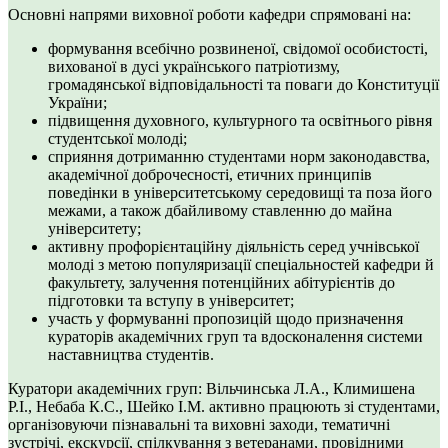
Основні напрями виховної роботи кафедри спрямовані на:
формування всебічно розвиненої, свідомої особистості,
вихованої в дусі українського патріотизму,
громадянської відповідальності та поваги до Конституції
України;
підвищення духовного, культурного та освітнього рівня
студентської молоді;
сприяння дотриманню студентами норм законодавства,
академічної доброчесності, етичних принципів
поведінки в університетському середовищі та поза його
межами, а також дбайливому ставленню до майна
університету;
активну профорієнтаційну діяльність серед учнівської
молоді з метою популяризації спеціальностей кафедри й
факультету, залучення потенційних абітурієнтів до
підготовки та вступу в університет;
участь у формуванні пропозицій щодо призначення
кураторів академічних груп та вдосконалення системи
наставництва студентів.
Куратори академічних груп: Вільчинська Л.А., Климишена
Р.І., Небаба К.С., Шейко І.М. активно працюють зі студентами,
організовуючи пізнавальні та виховні заходи, тематичні
зустрічі, екскурсії, спілкування з ветеранами, провідними