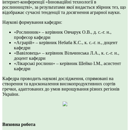
інтернет-конференції «Інноваційні технології в
рослинництві», за результатами якої видається збірник тез, що
відображає сучасні тенденції та досягнення аграрної науки.
Наукові формування кафедри:
«Рослинник» – керівник Овчарук О.В., д. с.-г. н.,
професор кафедри
«Аграрій» – керівник Небаба К.С., к. с.-г. н., доцент
кафедри
«Вавіловець» – керівник Вільчинська Л.А., к. с.-г. н.,
доцент кафедри
«Лікарські рослини» – керівник Шейко І.М., асистент
кафедри
Кафедра проводить наукові дослідження, спрямовані на
створення та вдосконалення високопродуктивних сортів
гречки, адаптованих до умов вирощування різних регіонів
України.
Виховна робота