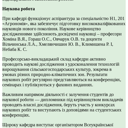
Наукова робота
При кафедрі функціонує аспірантура за спеціальністю Н1, 201
«Агрономія», яка забезпечує підготовку висококваліфікованих
науковців нового покоління. Наукове керівництво
дослідженнями здійснюють досвідчені науковці – професори
Хоміна В.Я., Гораш О.С., Овчарук О.В. та доценти
Вільчинська Л.А., Хмелянчишин Ю. В., Климишена Р. І,
Небаба К. С.
Професорсько-викладацький склад кафедри активно
проводить наукові дослідження з удосконалення технологій
вирощування сільськогосподарських культур, зокрема в
умовах різних природно-кліматичних зон. Результати
наукових робіт регулярно представляються на конференціях,
семінарах і публікуються у фахових виданнях.
Важливим напрямом діяльності є залучення студентів до
наукової роботи — дипломники під керівництвом викладачів
проводять власні дослідження, беруть участь у конкурсах
наукових робіт та виступають із доповідями на студентських
конференціях.
Щороку кафедра виступає організатором Всеукраїнської