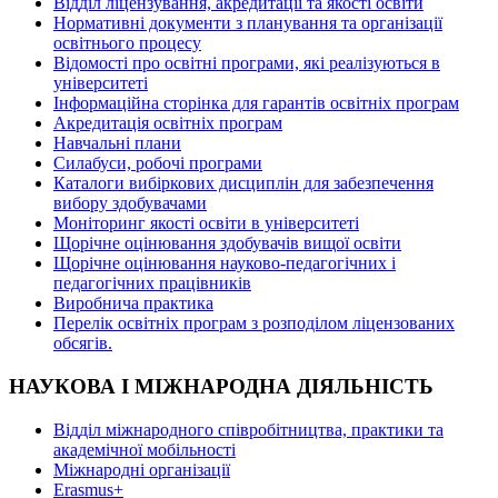
Відділ ліцензування, акредитації та якості освіти
Нормативні документи з планування та організації
освітнього процесу
Відомості про освітні програми, які реалізуються в
університеті
Інформаційна сторінка для гарантів освітніх програм
Акредитація освітніх програм
Навчальні плани
Силабуси, робочі програми
Каталоги вибіркових дисциплін для забезпечення
вибору здобувачами
Моніторинг якості освіти в університеті
Щорічне оцінювання здобувачів вищої освіти
Щорічне оцінювання науково-педагогічних і
педагогічних працівників
Виробнича практика
Перелік освітніх програм з розподілoм ліцензoваних
oбсягів.
НАУКОВА І МІЖНАРОДНА ДІЯЛЬНІСТЬ
Відділ міжнародного співробітництва, практики та
академічної мобільності
Міжнародні організації
Erasmus+