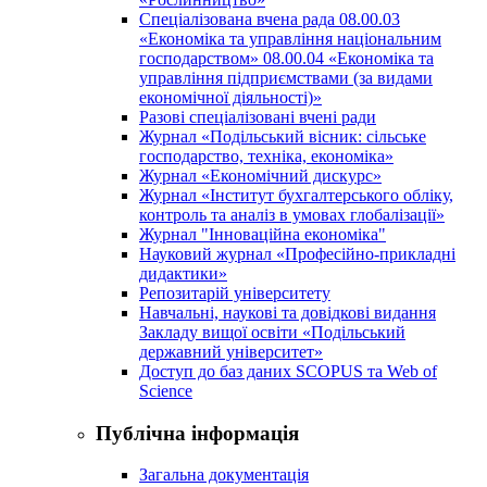
Спеціалізована вчена рада 08.00.03
«Економіка та управління національним
господарством» 08.00.04 «Економіка та
управління підприємствами (за видами
економічної діяльності)»
Разові спеціалізовані вчені ради
Журнал «Подільський вісник: сільське
господарство, техніка, економіка»
Журнал «Економічний дискурс»
Журнал «Інститут бухгалтерського обліку,
контроль та аналіз в умовах глобалізації»
Журнал "Інноваційна економіка"
Науковий журнал «Професійно-прикладні
дидактики»
Репозитарій університету
Навчальні, наукові та довідкові видання
Закладу вищої освіти «Подільський
державний університет»
Доступ до баз даних SCOPUS та Web of
Science
Публічна інформація
Загальна документація