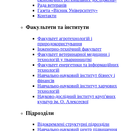
Рада ветеранів
Газета «Вісник Університету»
Контакти
Факультети та інститути
Факультет агротехнологій і
природокористування
Інженерно-технічний факультет
Факультет ветеринарної медицини і
технологій у тваринництві
Факультет енергетики та інформаційних
технологій
Навчально-науковий інститут бізнесу і
фінансів
Навчально-науковий інститут харчових
технологій
Науково-дослідний інститут круп'яних
культур ім. О. Алексеєвої
Підрозділи
Відокремлені структурні підрозділи
Навчально-науковий центр підвищення