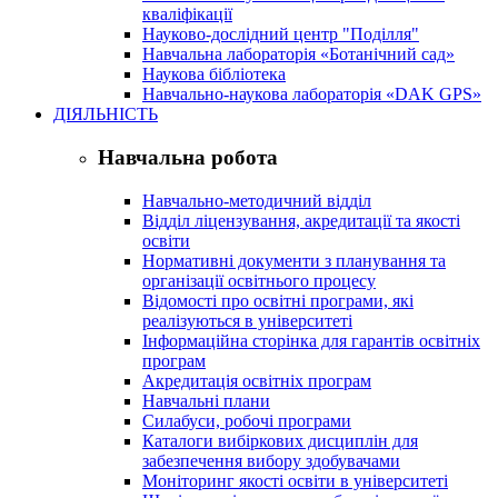
кваліфікації
Науково-дослідний центр "Поділля"
Навчальна лабораторія «Ботанічний сад»
Наукова бібліотека
Навчально-наукова лабораторія «DAK GPS»
ДІЯЛЬНІСТЬ
Навчальна робота
Навчально-методичний відділ
Відділ ліцензування, акредитації та якості
освіти
Нормативні документи з планування та
організації освітнього процесу
Відомості про освітні програми, які
реалізуються в університеті
Інформаційна сторінка для гарантів освітніх
програм
Акредитація освітніх програм
Навчальні плани
Силабуси, робочі програми
Каталоги вибіркових дисциплін для
забезпечення вибору здобувачами
Моніторинг якості освіти в університеті