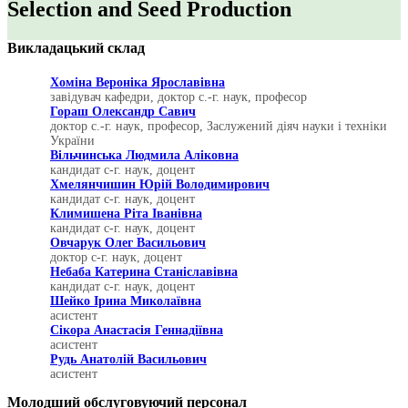
Selection and Seed Production
Викладацький склад
Хоміна Вероніка Ярославівна
завідувач кафедри, доктор с.-г. наук, професор
Гораш Олександр Савич
доктор с.-г. наук, професор, Заслужений діяч науки і техніки
України
Вільчинська Людмила Аліковна
кандидат с-г. наук, доцент
Хмелянчишин Юрій Володимирович
кандидат с-г. наук, доцент
Климишена Ріта Іванівна
кандидат с-г. наук, доцент
Овчарук Олег Васильович
доктор с-г. наук, доцент
Небаба Катерина Станіславівна
кандидат с-г. наук, доцент
Шейко Ірина Миколаївна
асистент
Сікора Анастасія Геннадіївна
асистент
Рудь Анатолій Васильович
асистент
Молодший обслуговуючий персонал