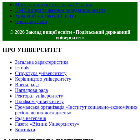
Міністерство освіти і науки України
НМЦ вищої та фахової передвищої освіти
Урядовий контактний центр
Наші партнери
© 2026 Заклад вищої освіти «Подільський державний
університет»
ПРО УНІВЕРСИТЕТ
Загальна характеристика
Історія
Структура університету
Керівництво університету
Вчена рада
Наглядова рада
Ректорат університету
Профком університету
Громадська організація «Інститут соціально-економічних
регіональних досліджень»
Рада ветеранів
Газета «Вісник Університету»
Контакти