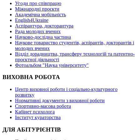
Угоди про співпрацю
Міжнародні проєкти
Академічна мобільність
English4Ukraine
Аспірантура, докторантура
Рада молодих вчених
Науково-дослідна частина
Наукове товариство студентів, аспірантів, докторантів і
молодих вчених
Відділ дорадництва, трансферу технологій та патентно-
проєктної діяльності
Фотоальбом "Наука університету"
ВИХОВНА РОБОТА
Центр виховної роботи і соціально-культурного
розвитку
Нормативні документи з виховної роботи
Спортивно-масова робота
Кабінет психолога
Інститут кураторства
ДЛЯ АБІТУРІЄНТІВ