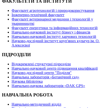
ФАКУЛЬТЕТИ ТА ІНСТИТУТИ
Факультет агротехнологій і природокористування
Інженерно-технічний факультет
Факультет ветеринарної медицини і технологій у
тваринництві
Факультет енергетики та інформаційних технологій
Навчально-науковий інститут бізнесу і фінансів
Навчально-науковий інститут харчових технологій
Науково-дослідний інститут круп'яних культур ім. О.
Алексеєвої
ПІДРОЗДІЛИ
Відокремлені структурні підрозділи
Навчально-науковий центр підвищення кваліфікації
Науково-дослідний центр "Поділля"
Навчальна лабораторія «Ботанічний сад»
Наукова бібліотека
Навчально-наукова лабораторія «DAK GPS»
НАВЧАЛЬНА РОБОТА
Навчально-методичний відділ