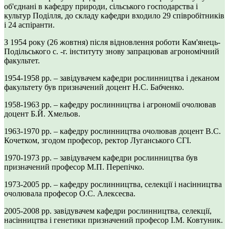
об'єднані в кафедру природи, сільського господарства і
культур Поділля, до складу кафедри входило 29 співробітників
і 24 аспіранти.
З 1954 року (26 жовтня) після відновлення роботи Кам'янець-
Подільського с. -г. інституту знову запрацював агрономічний
факультет.
1954-1958 рр. – завідувачем кафедри рослинництва і деканом
факультету був призначений доцент Н.С. Бабченко.
1958-1963 рр. – кафедру рослинництва і агрономії очолював
доцент Б.Й. Хмельов.
1963-1970 рр. – кафедру рослинництва очолював доцент В.С.
Кочетком, згодом професор, ректор Луганського СГІ.
1970-1973 рр. – завідувачем кафедри рослинництва був
призначений професор М.П. Перепічко.
1973-2005 рр. – кафедру рослинництва, селекції і насінництва
очолювала професор О.С. Алексеєва.
2005-2008 рр. завідувачем кафедри рослинництва, селекції,
насінництва і генетики призначений професор І.М. Ковтуник.