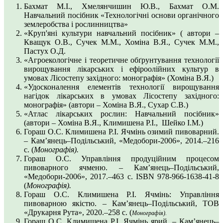
Бахмат М.І., Хмелянчишин Ю.В., Бахмат О.М.
Навчальний посібник «Технологічні основи органічного
землеробства і рослинництва»
«Круп'яні культури навчальний посібник» ( автори –
Кващук О.В., Сучек М.М., Хоміна В.Я., Сучек М.М.,
Пастух О.Д.
«Агроекологічне і теоретичне обґрунтування технології
вирощування лікарських і ефіроолійних культур в
умовах Лісостепу західного: монографія» (Хоміна В.Я.)
«Удосконалення елементів технології вирощування
нагідок лікарських в умовах Лісостепу західного:
монографія» (автори – Хоміна В.Я., Сухар С.В.)
«Атлас лікарських рослин: Навчальний посібник»
(автори – Хоміна В.Я., Климишена Р.І., Шейко І.М.)
Гораш О.С. Климишена Р.І. Ячмінь озимий пивоварний.
– Кам’янець–Подільський, «Медобори-2006», 2014.–216
с. (
Монографія
).
Гораш О.С. Управління продуційним процесом
пивоварного ячменю. – Кам’янець–Подільський,
«Медобори-2006», 2017.–463 с. ISBN 978-966-1638-41-8
(
Монографія
).
Гораш О.С. Климишена Р.І. Ячмінь: Управління
пивоварною якістю. – Кам’янець–Подільський, ТОВ
«Друкарня Рута», 2020.–258 с. (
Монографія
).
Гораш О.С. Климишена Р.І. Ячмінь ярий. – Кам’янець–