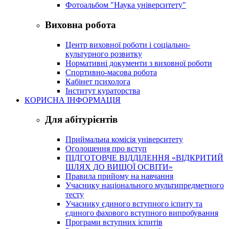
Фотоальбом "Наука університету"
Виховна робота
Центр виховної роботи і соціально-
культурного розвитку
Нормативні документи з виховної роботи
Спортивно-масова робота
Кабінет психолога
Інститут кураторства
КОРИСНА ІНФОРМАЦІЯ
Для абітурієнтів
Приймальна комісія університету
Оголошення про вступ
ПІДГОТОВЧЕ ВІДДІЛЕННЯ «ВІДКРИТИЙ
ШЛЯХ ДО ВИЩОЇ ОСВІТИ»
Правила прийому на навчання
Учаснику національного мультипредметного
тесту
Учаснику єдиного вступного іспиту та
єдиного фахового вступного випробування
Програми вступних іспитів