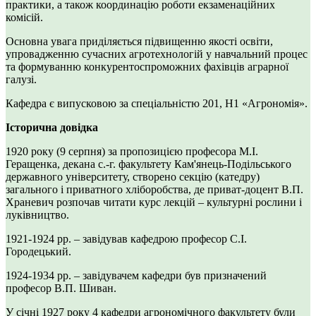
практики, а також координацію роботи екзаменаційних
комісій.
Основна увага приділяється підвищенню якості освіти,
упровадженню сучасних агротехнологій у навчальний процес
та формуванню конкурентоспроможних фахівців аграрної
галузі.
Кафедра є випусковою за спеціальністю 201, Н1 «Агрономія».
Історична довідка
1920 року (9 серпня) за пропозицією професора М.І.
Геращенка, декана с.-г. факультету Кам'янець-Подільського
державного університету, створено секцію (катедру)
загального і приватного хліборобства, де приват-доцент В.П.
Храневич розпочав читати курс лекцій – культурні рослини і
луківництво.
1921-1924 рр. – завідував кафедрою професор С.І.
Городецький.
1924-1934 рр. – завідувачем кафедри був призначений
професор В.П. Шиван.
У січні 1927 року 4 кафедри агрономічного факультету були