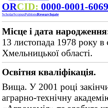
OR
CID:
0000-0001-606
Scholar
Scopus
Publons
Researchgate
Місце і дата народження
13 листопада 1978 року в
Хмельницької області.
Освітня кваліфікація.
Вища. У 2001 році закінч
аграрно-технічну академі