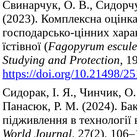
Свинарчук, О. В., Сидорчук
(2023). Комплексна оцінк
господарсько-цінних хара
їстівної (
Fagopyrum escul
Studying and Protection,
19
https://doi.org/10.21498/
Сидорак, І. Я., Чинчик, О.
Панасюк, Р. М. (2024). Ба
підживлення в технології
World Journal,
27(2), 106–