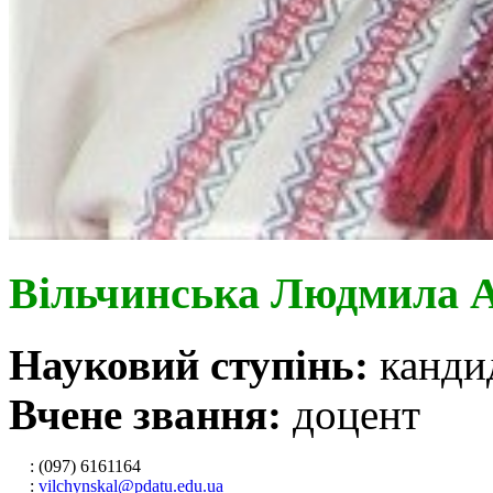
Вільчинська Людмила 
Науковий ступінь:
канди
Вчене звання:
доцент
: (097) 6161164
:
vilchynskal@pdatu.edu.ua