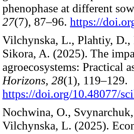
phenophase at different sow
27
(7), 87–96.
https://doi.o
Vilchynska, L., Plahtiy, D.
Sikora, A. (2025). The impac
agroecosystems: Practical a
Horizons, 28
(1), 119–129.
https://doi.org/10.48077/s
Nochwina, O., Svynarchuk, O
Vilchynska, L. (2025). Econ