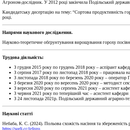
Агроном-дослідник. У 2012 році закінчила Подільський держав
Кандидатську дисертацію на тему: “Сортова продуктивність гор
році.
Напрями наукового дослідження.
Науково-теоретичне обґрунтування вирощування гороху посівн
Трудова діяльність:
З грудня 2015 року по грудень 2018 року – аспірант кафе
З серпня 2017 року по листопад 2018 року – працювала на
З листопада 2018 року по березень 2020 року – оператор
З березня 2020 року по вересень 2020 року – методист се
З вересня 2020 року по серпень 2021 року – асистент ка
З червня 2021 року по теперішній час – асистент кафедри
З 24 листопада 2021р. Подільський державний аграрно-т
Наукові статті
Небаба, К. С. (2024). Польова схожість насіння та збереженіст
https://surli.cc/izfqzo