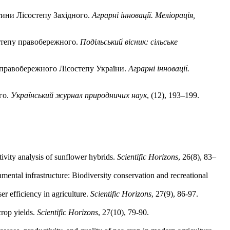
тини Лісостепу Західного.
Аграрні інновації. Меліорація,
остепу правобережного.
Подільський вісник: сільське
х правобережного Лісостепу України.
Аграрні інновації.
го.
Український журнал природничих наук
, (12), 193–199.
ivity analysis of sunflower hybrids.
Scientific Horizons
, 26(8), 83–
ntal infrastructure: Biodiversity conservation and recreational
er efficiency in agriculture.
Scientific Horizons
, 27(9), 86-97.
crop yields.
Scientific Horizons
, 27(10), 79-90.