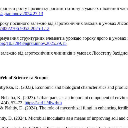
а процеси росту і розвитку рослин тютюну в умовах південної час
8/agrar.innov.2024.27.13
гороху посівного залежно від агротехнічних заходів в умовах Ліс
.37406/2706-9052-2025-1.12
и формування структурних елементів урожаю гороху ярого в умова
i.org/10.32848/agrar.innov.2025.29.15
о залежно від агротехнічних чинників в умовах Лісостепу Західно
eb of Science та Scopus
ytska, D. (2023). Economic and biological characteristics and product
 Nebaba, K. (2023). Urban parks as an important component of environme
 14(4), 57–72.
https://surl.li/diwrhm
Plahtiy, D. (2024). The role of mycorrhizal fungi in enhancing fertilis
iy, D. (2024). Microbial inoculants as a means of improving soil and 