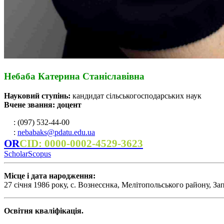
Небаба Катерина Станіславівна
Науковий ступінь:
кандидат сільськогосподарських наук
Вчене звання: доцент
: (097) 532-44-00
:
nebabaks@pdatu.edu.ua
OR
CID: 0000-0002-4529-3623
Scholar
Scopus
Місце і дата народження:
27 січня 1986 року, с. Вознесєнка, Мелітопольського району, Зап
Освітня кваліфікація.