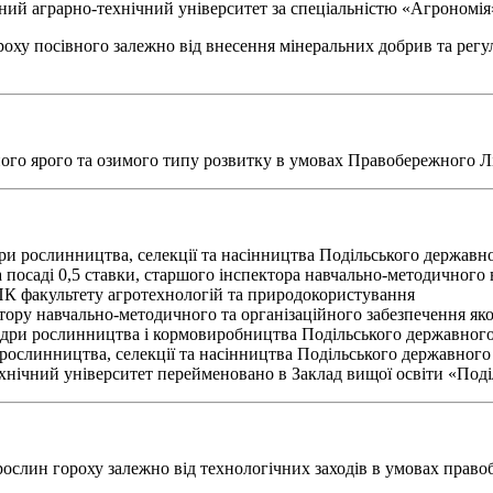
ний аграрно-технічний університет за спеціальністю «Агрономія
оху посівного залежно від внесення мінеральних добрив та регул
ого ярого та озимого типу розвитку в умовах Правобережного Лі
дри рослинництва, селекції та насінництва Подільського державн
 посаді 0,5 ставки, старшого інспектора навчально-методичного 
 ПК факультету агротехнологій та природокористування
ктору навчально-методичного та організаційного забезпечення як
федри рослинництва і кормовиробництва Подільського державного
 рослинництва, селекції та насінництва Подільського державного
ехнічний університет перейменовано в Заклад вищої освіти «Под
ь рослин гороху залежно від технологічних заходів в умовах прав