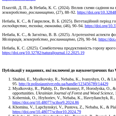
Плахтій, Д. П., & Небаба, К. С. (2024). Вплив схеми садіння н
землеробство, рослинництво
, (27), 88–92.
https://doi.org/10.3284
Небаба, К. С., & Гаврилюк, В. Б. (2025). Вегетаційний період 
господарство, техніка, економіка
, (46), 90–94.
https://doi.org/10
Небаба, К. С., & Загнітко, В. В. (2025). Агротехнічні аспект
Меліорація, землеробство, рослинництво
, (29), 90–94.
https://do
Небаба, К. С. (2025). Симбіотична продуктивність гороху ярог
https://doi.org/10.32782/naturaljournal.12.2025.19
Публікації у виданнях, які включені до наукометричних баз W
Shahini, E., Myalkovsky, R., Nebaba, K., Ivanyshyn, O., & Liub
95.
http://ir.polissiauniver.edu.ua/handle/123456789/14429
Myalkovsky, R., Plahtiy, D., Bevikonnyi, P., Horodyska, O., &
opportunities.
Ukrainian Journal of Forest and Wood Science
,
Koberniuk, O., Hryhoriev, V., Nebaba, K., Havrylianchyk, R., & 
https://doi.org/10.48077/scihor9.2024.86
Khomina, V., Lapchynskyi, V., Pustova, Z., Nebaba, K., & Plaht
https://doi.org/10.48077/scihor10.2024.79