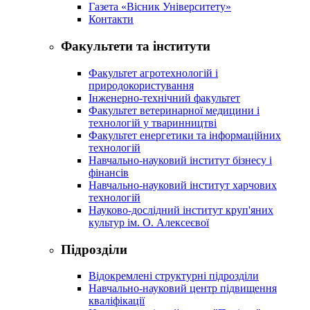
Газета «Вісник Університету»
Контакти
Факультети та інститути
Факультет агротехнологій і
природокористування
Інженерно-технічний факультет
Факультет ветеринарної медицини і
технологій у тваринництві
Факультет енергетики та інформаційних
технологій
Навчально-науковий інститут бізнесу і
фінансів
Навчально-науковий інститут харчових
технологій
Науково-дослідний інститут круп'яних
культур ім. О. Алексеєвої
Підрозділи
Відокремлені структурні підрозділи
Навчально-науковий центр підвищення
кваліфікації