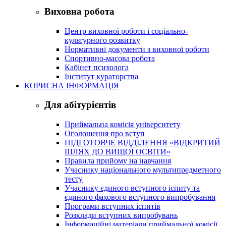
Виховна робота
Центр виховної роботи і соціально-
культурного розвитку
Нормативні документи з виховної роботи
Спортивно-масова робота
Кабінет психолога
Інститут кураторства
КОРИСНА ІНФОРМАЦІЯ
Для абітурієнтів
Приймальна комісія університету
Оголошення про вступ
ПІДГОТОВЧЕ ВІДДІЛЕННЯ «ВІДКРИТИЙ
ШЛЯХ ДО ВИЩОЇ ОСВІТИ»
Правила прийому на навчання
Учаснику національного мультипредметного
тесту
Учаснику єдиного вступного іспиту та
єдиного фахового вступного випробування
Програми вступних іспитів
Розклади вступних випробувань
Інформаційні матеріали приймальної комісії