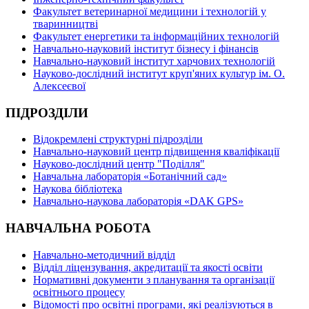
Факультет ветеринарної медицини і технологій у
тваринництві
Факультет енергетики та інформаційних технологій
Навчально-науковий інститут бізнесу і фінансів
Навчально-науковий інститут харчових технологій
Науково-дослідний інститут круп'яних культур ім. О.
Алексеєвої
ПІДРОЗДІЛИ
Відокремлені структурні підрозділи
Навчально-науковий центр підвищення кваліфікації
Науково-дослідний центр "Поділля"
Навчальна лабораторія «Ботанічний сад»
Наукова бібліотека
Навчально-наукова лабораторія «DAK GPS»
НАВЧАЛЬНА РОБОТА
Навчально-методичний відділ
Відділ ліцензування, акредитації та якості освіти
Нормативні документи з планування та організації
освітнього процесу
Відомості про освітні програми, які реалізуються в