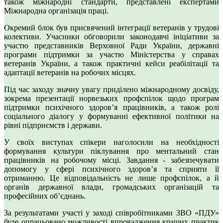
також міжнародні стандарти, представлені експертами
Міжнародна організація праці.
Окремий блок був присвячений інтеграції ветеранів у трудові
колективи. Учасники обговорили законодавчі ініціативи за
участю представників Верховної Ради України, державні
програми підтримки за участю Міністерства у справах
ветеранів України, а також практичні кейси реабілітації та
адаптації ветеранів на робочих місцях.
Під час заходу значну увагу приділено міжнародному досвіду,
зокрема презентації норвезьких профспілок щодо програм
підтримки психічного здоров’я працівників, а також ролі
соціального діалогу у формуванні ефективної політики на
рівні підприємств і держави.
У своїх виступах спікери наголосили на необхідності
формування культури піклування про ментальний стан
працівників на робочому місці. Завдання - забезпечувати
допомогу у сфері психічного здоров’я та сприяти її
отриманню. Це відповідальність не лише профспілок, а й
органів державної влади, громадських організацій та
професійних об’єднань.
За результатами участі у заході співробітниками ЗВО «ПДУ»
буде опрацьовано можливості впровадження кращих практик