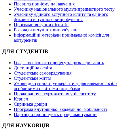
Правила прийому на навчання
Учаснику національного мультипредметного тесту
Учаснику єдиного вступного іспиту та єдиного
фахового вступного випробування
Програми вступних іспитів
Розклади вступних випробувань
Інформаційні матеріали приймальної комісії для
абітурієнтів
ДЛЯ СТУДЕНТІВ
Графік освітнього процесу та розклади занять
Дистанційна освіта
Студентське самоврядування
Студентське життя
Умови доступності університету для навчання осіб з
особливими освітніми потребами
Проживання в гуртожитках університету
Кернел
Скринька довіри
Програма внутрішньої академічної мобільності
Партнери пропонують працевлаштування
ДЛЯ НАУКОВЦІВ