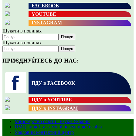
FACEBOOK
YOUTUBE
INSTAGRAM
Шукати в новинах
Пошук
Шукати в новинах
Пошук
ПРИЄДНУЙТЕСЬ ДО НАС:
ПДУ в FACEBOOK
ПДУ в YOUTUBE
ПДУ в INSTAGRAM
Міністерство освіти і науки України
НМЦ вищої та фахової передвищої освіти
Урядовий контактний центр