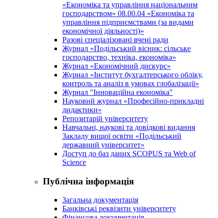
«Економіка та управління національним
господарством» 08.00.04 «Економіка та
управління підприємствами (за видами
економічної діяльності)»
Разові спеціалізовані вчені ради
Журнал «Подільський вісник: сільське
господарство, техніка, економіка»
Журнал «Економічний дискурс»
Журнал «Інститут бухгалтерського обліку,
контроль та аналіз в умовах глобалізації»
Журнал "Інноваційна економіка"
Науковий журнал «Професійно-прикладні
дидактики»
Репозитарій університету
Навчальні, наукові та довідкові видання
Закладу вищої освіти «Подільський
державний університет»
Доступ до баз даних SCOPUS та Web of
Science
Публічна інформація
Загальна документація
Банківські реквізити університету
Фінансова документація