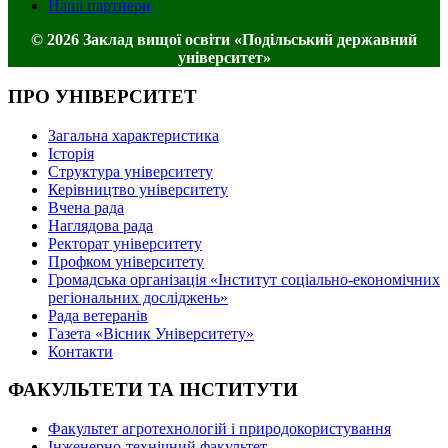
Наші партнери
© 2026 Заклад вищої освіти «Подільський державний
університет»
ПРО УНІВЕРСИТЕТ
Загальна характеристика
Історія
Структура університету
Керівництво університету
Вчена рада
Наглядова рада
Ректорат університету
Профком університету
Громадська організація «Інститут соціально-економічних
регіональних досліджень»
Рада ветеранів
Газета «Вісник Університету»
Контакти
ФАКУЛЬТЕТИ ТА ІНСТИТУТИ
Факультет агротехнологій і природокористування
Інженерно-технічний факультет