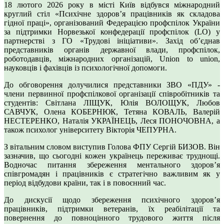
18 лютого 2026 року в місті Київ відбувся міжнародний
круглий стіл «Психічне здоров’я працівників як складова
гідної праці», організований Федерацією профспілок України
за підтримки Норвезької конфедерації профспілок (LO) у
партнерстві з ГО «Трудові ініціативи». Захід об’єднав
представників органів державної влади, профспілок,
роботодавців, міжнародних організацій, Union to union,
науковців і фахівців із психологічної допомоги.
До обговорення долучилися представники ЗВО «ПДУ» -
члени первинної профспілкової організації співробітників та
студентів: Світлана ЛІЩУК, Юлія ВОЛОЩУК, Любов
САВЧУК, Олена КОБЕРНЮК, Тетяна КОВАЛЬ, Валерій
НЕСТЕРЕНКО, Наталія УКРАЇНЕЦЬ, Леся ПОНОЧОВНА, а
також психолог університету Вікторія ЧЕПУРНА.
З вітальним словом виступив Голова ФПУ Сергій БИЗОВ. Він
зазначив, що сьогодні кожен українець переживає труднощі.
Водночас питання збереження ментального здоров’я
співгромадян і працівників є стратегічно важливим як у
період відбудови країни, так і в повоєнний час.
До дискусії щодо збереження психічного здоров’я
працівників, підтримки ветеранів, їх реабілітації та
повернення до повноцінного трудового життя після