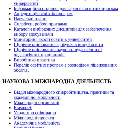
університеті
Інформаційна сторінка для гарантів освітніх програм
Акредитація освітніх програм
Навчальні плани
Силабуси, робочі програми
Каталоги вибіркових дисциплін для забезпечення
вибору здобувачами
Моніторинг якості освіти в університеті
Щорічне оцінювання здобувачів вищої освіти
Щорічне оцінювання науково-педагогічних і
педагогічних працівників
Виробнича практика
Перелік освітніх програм з розподілoм ліцензoваних
oбсягів.
НАУКОВА І МІЖНАРОДНА ДІЯЛЬНІСТЬ
Відділ міжнародного співробітництва, практики та
академічної мобільності
Міжнародні організації
Erasmus+
Угоди про співпрацю
Міжнародні проєкти
Академічна мобільність