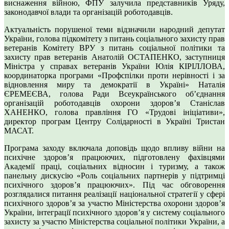
виснаження війною, ФПУ залучила представників Уряду,
законодавчої влади та організацій роботодавців.
Актуальність порушеної теми відзначили народний депутат
України, голова підкомітету з питань соціального захисту прав
ветеранів Комітету ВРУ з питань соціальної політики та
захисту прав ветеранів Анатолій ОСТАПЕНКО, заступниця
Міністра у справах ветеранів України Юлія КІРІЛЛОВА,
координаторка програми «Профспілки проти нерівності і за
відновлення миру та демократії в Україні» Наталія
ЄРЕМЕЄВА, голова Ради Всеукраїнського об’єднання
організацій роботодавців охорони здоров’я Станіслав
ХАНЕНКО, голова правління ГО «Трудові ініціативи»,
директор програм Центру Солідарності в Україні Тристан
МАСАТ.
Програма заходу включала доповідь щодо впливу війни на
психічне здоров’я працюючих, підготовлену фахівцями
Академії праці, соціальних відносин і туризму, а також
панельну дискусію «Роль соціальних партнерів у підтримці
психічного здоров’я працюючих». Під час обговорення
розглядалися питання реалізації національної стратегії у сфері
психічного здоров’я за участю Міністерства охорони здоров’я
України, інтеграції психічного здоров’я у систему соціального
захисту за участю Міністерства соціальної політики України, а