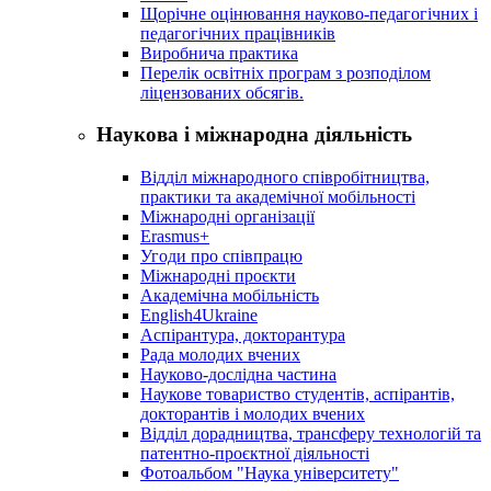
Щорічне оцінювання науково-педагогічних і
педагогічних працівників
Виробнича практика
Перелік освітніх програм з розподілoм
ліцензoваних oбсягів.
Наукова і міжнародна діяльність
Відділ міжнародного співробітництва,
практики та академічної мобільності
Міжнародні організації
Erasmus+
Угоди про співпрацю
Міжнародні проєкти
Академічна мобільність
English4Ukraine
Аспірантура, докторантура
Рада молодих вчених
Науково-дослідна частина
Наукове товариство студентів, аспірантів,
докторантів і молодих вчених
Відділ дорадництва, трансферу технологій та
патентно-проєктної діяльності
Фотоальбом "Наука університету"