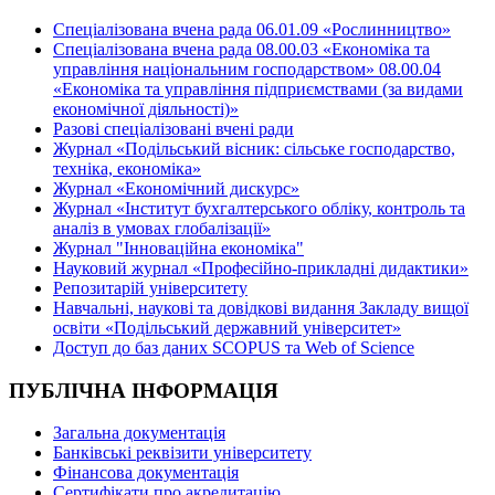
Спеціалізована вчена рада 06.01.09 «Рослинництво»
Спеціалізована вчена рада 08.00.03 «Економіка та
управління національним господарством» 08.00.04
«Економіка та управління підприємствами (за видами
економічної діяльності)»
Разові спеціалізовані вчені ради
Журнал «Подільський вісник: сільське господарство,
техніка, економіка»
Журнал «Економічний дискурс»
Журнал «Інститут бухгалтерського обліку, контроль та
аналіз в умовах глобалізації»
Журнал "Інноваційна економіка"
Науковий журнал «Професійно-прикладні дидактики»
Репозитарій університету
Навчальні, наукові та довідкові видання Закладу вищої
освіти «Подільський державний університет»
Доступ до баз даних SCOPUS та Web of Science
ПУБЛІЧНА ІНФОРМАЦІЯ
Загальна документація
Банківські реквізити університету
Фінансова документація
Сертифікати про акредитацію