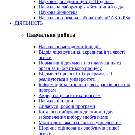
Науково-дослідний центр "Поділля"
Навчальна лабораторія «Ботанічний сад»
Наукова бібліотека
Навчально-наукова лабораторія «DAK GPS»
ДІЯЛЬНІСТЬ
Навчальна робота
Навчально-методичний відділ
Відділ ліцензування, акредитації та якості
освіти
Нормативні документи з планування та
організації освітнього процесу
Відомості про освітні програми, які
реалізуються в університеті
Інформаційна сторінка для гарантів освітніх
програм
Акредитація освітніх програм
Навчальні плани
Силабуси, робочі програми
Каталоги вибіркових дисциплін для
забезпечення вибору здобувачами
Моніторинг якості освіти в університеті
Щорічне оцінювання здобувачів вищої
освіти