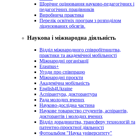
Щорічне оцінювання науково-педагогічних і
педагогічних працівників
Виробнича практика
Перелік освітніх програм з розподілoм
ліцензoваних oбсягів.
Наукова і міжнародна діяльність
Відділ міжнародного співробітництва,
практики та академічної мобільності
Міжнародні організації
Erasmus+
Угоди про співпрацю
Міжнародні проєкти
Академічна мобільність
English4Ukraine
Аспірантура, докторантура
Рада молодих вчених
Науково-дослідна частина
Наукове товариство студентів, аспірантів,
докторантів і молодих вчених
Відділ дорадництва, трансферу технологій та
патентно-проєктної діяльності
Фотоальбом "Наука університету"