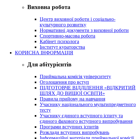
Виховна робота
Центр виховної роботи і соціально-
культурного розвитку
Нормативні документи з виховної роботи
Спортивно-масова робота
Кабінет психолога
Інститут кураторства
КОРИСНА ІНФОРМАЦІЯ
Для абітурієнтів
Приймальна комісія університету
Оголошення про вступ
ПІДГОТОВЧЕ ВІДДІЛЕННЯ «ВІДКРИТИЙ
ШЛЯХ ДО ВИЩОЇ ОСВІТИ»
Правила прийому на навчання
Учаснику національного мультипредметного
тесту
Учаснику єдиного вступного іспиту та
єдиного фахового вступного випробування
Програми вступних іспитів
Розклади вступних випробувань
Інформаційні матеріали приймальної комісії