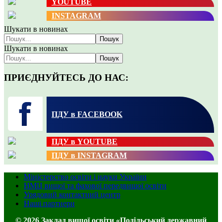
YOUTUBE
INSTAGRAM
Шукати в новинах
Пошук
Шукати в новинах
Пошук
ПРИЄДНУЙТЕСЬ ДО НАС:
ПДУ в FACEBOOK
ПДУ в YOUTUBE
ПДУ в INSTAGRAM
Міністерство освіти і науки України
НМЦ вищої та фахової передвищої освіти
Урядовий контактний центр
Наші партнери
© 2026 Заклад вищої освіти «Подільський державний