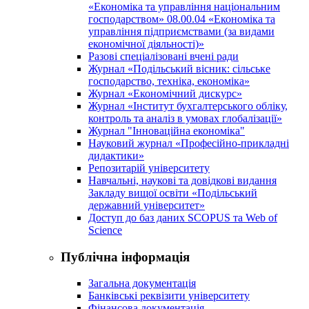
«Економіка та управління національним
господарством» 08.00.04 «Економіка та
управління підприємствами (за видами
економічної діяльності)»
Разові спеціалізовані вчені ради
Журнал «Подільський вісник: сільське
господарство, техніка, економіка»
Журнал «Економічний дискурс»
Журнал «Інститут бухгалтерського обліку,
контроль та аналіз в умовах глобалізації»
Журнал "Інноваційна економіка"
Науковий журнал «Професійно-прикладні
дидактики»
Репозитарій університету
Навчальні, наукові та довідкові видання
Закладу вищої освіти «Подільський
державний університет»
Доступ до баз даних SCOPUS та Web of
Science
Публічна інформація
Загальна документація
Банківські реквізити університету
Фінансова документація