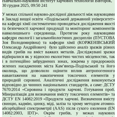
Навчально-науковий інститут харчових технологій
Вівторок,
30 грудня 2025, 09:50
241
У межах спільної науково-дослідної діяльності між науковцями
в Закладі вищої освіти «Подільський державний університет»
на кафедрі хімії систематично проводяться дослідження якості
та безпечності харчової продукції та моніторинг компонентів
навколишнього середовища. Протягом року науковцями
кафедри екології і загальнобіологічних дисциплін (ПУСТОВА
Зоя Володимирівна) та кафедри хімії (КОРЖЕНІВСЬКИЙ
Олександр Андрійович) було здійснено аналіз зразків різних
видів грибів на вміст важких металів. Досліджувані зразки
відбиралися як у відносно екологічно чистих місцевостях, так
і в потенційно забруднених зонах, зокрема у придорожніх
зелених насадженнях міста Кам’янець-Подільський та його
околиць, що дозволило оцінити вплив антропогенного
навантаження на накопичення токсичних елементів у
природній сировині. Аналітичні дослідження виконуються
відповідно до чинних національних стандартів, а саме: ДСТУ
7670:2014 «Сировина і продукти харчові. Готування проб.
Мінералізація для визначання вмісту токсичних елементів» та
ДСТУ EN 14082:2019 «Продукти харчові. Визначення вмісту
свинцю, кадмію, цинку, міді, заліза та хрому методом атомно-
абсорбційної спектрометрії (AAS) після сухого озолення (EN
14082:2003, IDT)». Окрім грибів, у межах наукових