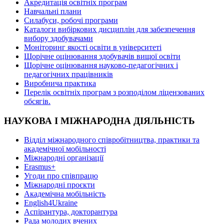
Акредитація освітніх програм
Навчальні плани
Силабуси, робочі програми
Каталоги вибіркових дисциплін для забезпечення
вибору здобувачами
Моніторинг якості освіти в університеті
Щорічне оцінювання здобувачів вищої освіти
Щорічне оцінювання науково-педагогічних і
педагогічних працівників
Виробнича практика
Перелік освітніх програм з розподілoм ліцензoваних
oбсягів.
НАУКОВА І МІЖНАРОДНА ДІЯЛЬНІСТЬ
Відділ міжнародного співробітництва, практики та
академічної мобільності
Міжнародні організації
Erasmus+
Угоди про співпрацю
Міжнародні проєкти
Академічна мобільність
English4Ukraine
Аспірантура, докторантура
Рада молодих вчених