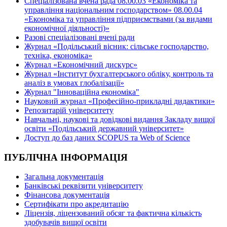
Спеціалізована вчена рада 08.00.03 «Економіка та
управління національним господарством» 08.00.04
«Економіка та управління підприємствами (за видами
економічної діяльності)»
Разові спеціалізовані вчені ради
Журнал «Подільський вісник: сільське господарство,
техніка, економіка»
Журнал «Економічний дискурс»
Журнал «Інститут бухгалтерського обліку, контроль та
аналіз в умовах глобалізації»
Журнал "Інноваційна економіка"
Науковий журнал «Професійно-прикладні дидактики»
Репозитарій університету
Навчальні, наукові та довідкові видання Закладу вищої
освіти «Подільський державний університет»
Доступ до баз даних SCOPUS та Web of Science
ПУБЛІЧНА ІНФОРМАЦІЯ
Загальна документація
Банківські реквізити університету
Фінансова документація
Сертифікати про акредитацію
Ліцензія, ліцензований обсяг та фактична кількість
здобувачів вищої освіти