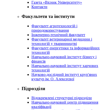
Газета «Вісник Університету»
Контакти
Факультети та інститути
Факультет агротехнологій і
природокористування
Інженерно-технічний факультет
Факультет ветеринарної медицини і
технологій у тваринництві
Факультет енергетики та інформаційних
технологій
Навчально-науковий інститут бізнесу і
фінансів
Навчально-науковий інститут харчових
технологій
Науково-дослідний інститут круп'яних
культур ім. О. Алексеєвої
Підрозділи
Відокремлені структурні підрозділи
Навчально-науковий центр підвищення
кваліфікації