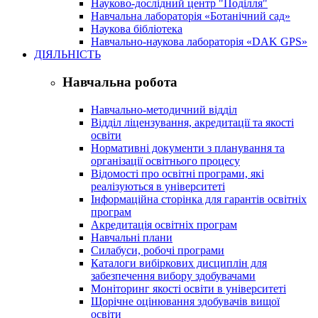
Науково-дослідний центр "Поділля"
Навчальна лабораторія «Ботанічний сад»
Наукова бібліотека
Навчально-наукова лабораторія «DAK GPS»
ДІЯЛЬНІСТЬ
Навчальна робота
Навчально-методичний відділ
Відділ ліцензування, акредитації та якості
освіти
Нормативні документи з планування та
організації освітнього процесу
Відомості про освітні програми, які
реалізуються в університеті
Інформаційна сторінка для гарантів освітніх
програм
Акредитація освітніх програм
Навчальні плани
Силабуси, робочі програми
Каталоги вибіркових дисциплін для
забезпечення вибору здобувачами
Моніторинг якості освіти в університеті
Щорічне оцінювання здобувачів вищої
освіти