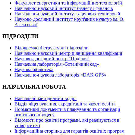
Факультет енергетики та інформаційних технологій
Навчально-науковий інститут бізнесу і фінансів
Навчально-науковий інститут харчових технологій
Науково-дослідний інститут круп'яних культур ім. О.
Алексеєвої
ПІДРОЗДІЛИ
Відокремлені структурні підрозділи
Навчально-науковий центр підвищення кваліфікації
Науково-дослідний центр "Поділля"
Навчальна лабораторія «Ботанічний сад»
Наукова бібліотека
Навчально-наукова лабораторія «DAK GPS»
НАВЧАЛЬНА РОБОТА
Навчально-методичний відділ
Відділ ліцензування, акредитації та якості освіти
Нормативні документи з планування та організації
освітнього процесу
Відомості про освітні програми, які реалізуються в
університеті
Інформаційна сторінка для гарантів освітніх програм