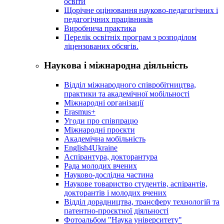
освіти
Щорічне оцінювання науково-педагогічних і
педагогічних працівників
Виробнича практика
Перелік освітніх програм з розподілoм
ліцензoваних oбсягів.
Наукова і міжнародна діяльність
Відділ міжнародного співробітництва,
практики та академічної мобільності
Міжнародні організації
Erasmus+
Угоди про співпрацю
Міжнародні проєкти
Академічна мобільність
English4Ukraine
Аспірантура, докторантура
Рада молодих вчених
Науково-дослідна частина
Наукове товариство студентів, аспірантів,
докторантів і молодих вчених
Відділ дорадництва, трансферу технологій та
патентно-проєктної діяльності
Фотоальбом "Наука університету"