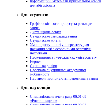
Інформаційні матеріали приймальної комісії
для абітурієнтів
Для студентів
Графік освітнього процесу та розклади
занять
Дистанційна освіта
Студентське самоврядування
Студентське життя
Умови доступності університету для
навчання осіб з особливими освітніми
потребами
Проживання в гуртожитках університету
Кернел
Скринька довіри
Програма внутрішньої академічної
мобільності
Партнери пропонують працевлаштування
Для науковців
Спеціалізована вчена рада 06.01.09
«Рослинництво»
Спеціалізована вчена рада 08.00.03