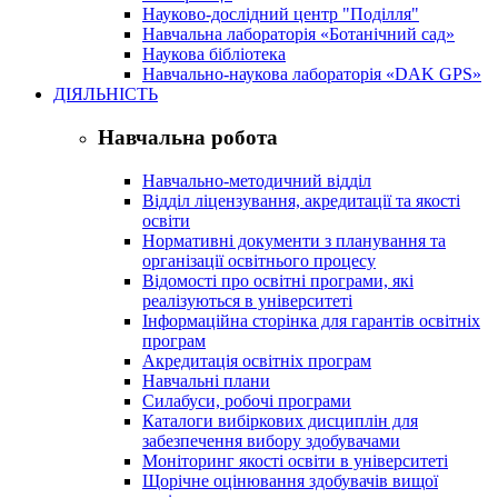
Науково-дослідний центр "Поділля"
Навчальна лабораторія «Ботанічний сад»
Наукова бібліотека
Навчально-наукова лабораторія «DAK GPS»
ДІЯЛЬНІСТЬ
Навчальна робота
Навчально-методичний відділ
Відділ ліцензування, акредитації та якості
освіти
Нормативні документи з планування та
організації освітнього процесу
Відомості про освітні програми, які
реалізуються в університеті
Інформаційна сторінка для гарантів освітніх
програм
Акредитація освітніх програм
Навчальні плани
Силабуси, робочі програми
Каталоги вибіркових дисциплін для
забезпечення вибору здобувачами
Моніторинг якості освіти в університеті
Щорічне оцінювання здобувачів вищої