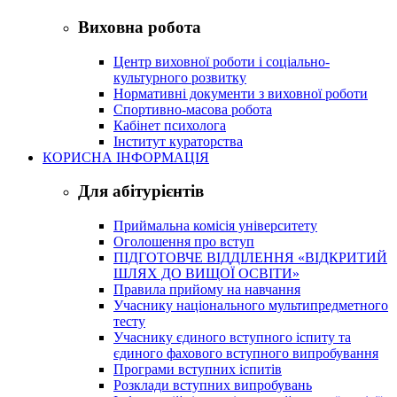
Виховна робота
Центр виховної роботи і соціально-
культурного розвитку
Нормативні документи з виховної роботи
Спортивно-масова робота
Кабінет психолога
Інститут кураторства
КОРИСНА ІНФОРМАЦІЯ
Для абітурієнтів
Приймальна комісія університету
Оголошення про вступ
ПІДГОТОВЧЕ ВІДДІЛЕННЯ «ВІДКРИТИЙ
ШЛЯХ ДО ВИЩОЇ ОСВІТИ»
Правила прийому на навчання
Учаснику національного мультипредметного
тесту
Учаснику єдиного вступного іспиту та
єдиного фахового вступного випробування
Програми вступних іспитів
Розклади вступних випробувань