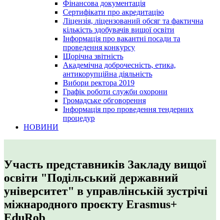
Фінансова документація
Сертифікати про акредитацію
Ліцензія, ліцензований обсяг та фактична
кількість здобувачів вищої освіти
Інформація про вакантні посади та
проведення конкурсу
Щорічна звітність
Академічна доброчесність, етика,
антикорупційна діяльність
Вибори ректора 2019
Графік роботи служби охорони
Громадське обговорення
Інформація про проведення тендерних
процедур
НОВИНИ
Участь представників Закладу вищої
освіти "Подільський державний
університет" в управлінській зустрічі
міжнародного проєкту Erasmus+
EduRob