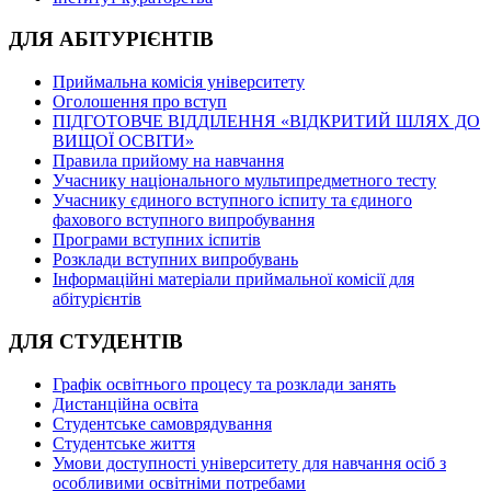
ДЛЯ АБІТУРІЄНТІВ
Приймальна комісія університету
Оголошення про вступ
ПІДГОТОВЧЕ ВІДДІЛЕННЯ «ВІДКРИТИЙ ШЛЯХ ДО
ВИЩОЇ ОСВІТИ»
Правила прийому на навчання
Учаснику національного мультипредметного тесту
Учаснику єдиного вступного іспиту та єдиного
фахового вступного випробування
Програми вступних іспитів
Розклади вступних випробувань
Інформаційні матеріали приймальної комісії для
абітурієнтів
ДЛЯ СТУДЕНТІВ
Графік освітнього процесу та розклади занять
Дистанційна освіта
Студентське самоврядування
Студентське життя
Умови доступності університету для навчання осіб з
особливими освітніми потребами