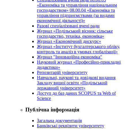
«Економіка та управління національним
господарством» 08.00.04 «Економіка та
управління підприємствами (за видами
економічної діяльності)»
Разові спеціалізовані вчені ради
Журнал «Подільський вісник: сільське
господарство, техніка, економіка»
Журнал «Економічний дискурс»
Журнал «Інститут бухгалтерського обліку,
контроль та аналіз в умовах глобалізації»
Журнал "Інноваційна економіка"
Науковий журнал «Професійно-прикладні
дидактики»
Репозитарій університету
Навчальні, наукові та довідкові видання
Закладу вищої освіти «Подільський
державний університет»
Доступ до баз даних SCOPUS та Web of
Science
Публічна інформація
Загальна документація
Банківські реквізити університету