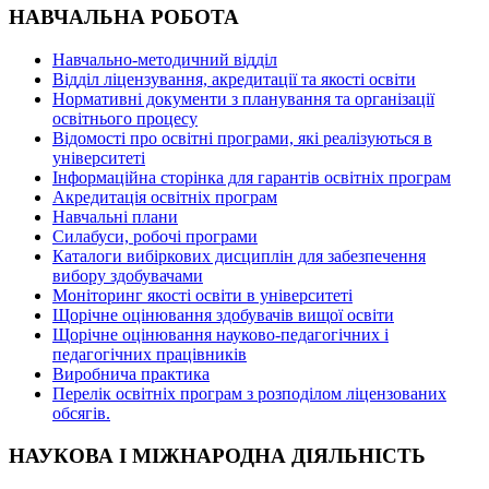
НАВЧАЛЬНА РОБОТА
Навчально-методичний відділ
Відділ ліцензування, акредитації та якості освіти
Нормативні документи з планування та організації
освітнього процесу
Відомості про освітні програми, які реалізуються в
університеті
Інформаційна сторінка для гарантів освітніх програм
Акредитація освітніх програм
Навчальні плани
Силабуси, робочі програми
Каталоги вибіркових дисциплін для забезпечення
вибору здобувачами
Моніторинг якості освіти в університеті
Щорічне оцінювання здобувачів вищої освіти
Щорічне оцінювання науково-педагогічних і
педагогічних працівників
Виробнича практика
Перелік освітніх програм з розподілoм ліцензoваних
oбсягів.
НАУКОВА І МІЖНАРОДНА ДІЯЛЬНІСТЬ