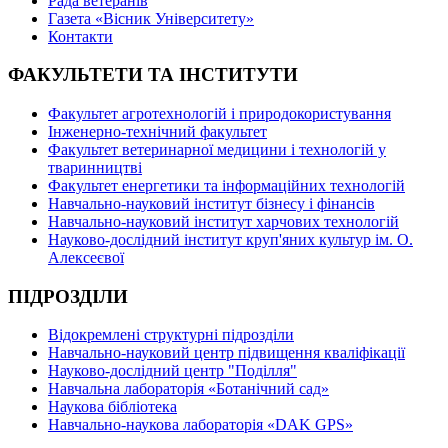
Рада ветеранів
Газета «Вісник Університету»
Контакти
ФАКУЛЬТЕТИ ТА ІНСТИТУТИ
Факультет агротехнологій і природокористування
Інженерно-технічний факультет
Факультет ветеринарної медицини і технологій у
тваринництві
Факультет енергетики та інформаційних технологій
Навчально-науковий інститут бізнесу і фінансів
Навчально-науковий інститут харчових технологій
Науково-дослідний інститут круп'яних культур ім. О.
Алексеєвої
ПІДРОЗДІЛИ
Відокремлені структурні підрозділи
Навчально-науковий центр підвищення кваліфікації
Науково-дослідний центр "Поділля"
Навчальна лабораторія «Ботанічний сад»
Наукова бібліотека
Навчально-наукова лабораторія «DAK GPS»