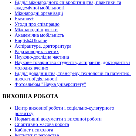
Відділ міжнародного співробітництва, практики та
академічної мобільності
Міжнародні організації
Erasmus+
Угоди про співпрацю
Міжнародні проєкти
Академічна мобільність
English4Ukraine
Аспірантура, докторантура
Рада молодих вчених
Науково-дослідна частина
Наукове товариство студентів, аспірантів, докторантів і
молодих вчених
Відділ дорадництва, трансферу технологій та патентно-
проєктної діяльності
Фотоальбом "Наука університету"
ВИХОВНА РОБОТА
Центр виховної роботи і соціально-культурного
розвитку
Нормативні документи з виховної роботи
Спортивно-масова робота
Кабінет психолога
Інститут кураторства