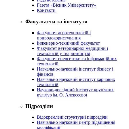
Газета «Вісник Університету»
Контакти
Факультети та інститути
Факультет агротехнологій і
природокористування
Інженерно-технічний факультет
Факультет ветеринарної медицини і
технологій у тваринництві
Факультет енергетики та інформаційних
технологій
Навчально-науковий інститут бізнесу і
фінансів
Навчально-науковий інститут харчових
технологій
Науково-дослідний інститут круп'яних
культур ім. О. Алексеєвої
Підрозділи
Відокремлені структурні підрозділи
Навчально-науковий центр підвищення
кваліфікації