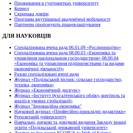
Проживання в гуртожитках університету
Кернел
Скринька довіри
Програма внутрішньої академічної мобільності
Партнери пропонують працевлаштування
ДЛЯ НАУКОВЦІВ
Спеціалізована вчена рада 06.01.09 «Рослинництво»
Спеціалізована вчена рада 08.00.03 «Економіка та
управління національним господарством» 08.00.04
«Економіка та управління підприємствами (за видами
економічної діяльності)»
Разові спеціалізовані вчені ради
Журнал «Подільський вісник: сільське господарство,
техніка, економіка»
Журнал «Економічний дискурс»
Журнал «Інститут бухгалтерського обліку, контроль та
аналіз в умовах глобалізації»
Журнал "Інноваційна економіка"
Науковий журнал «Професійно-прикладні дидактики»
Репозитарій університету
Навчальні, наукові та довідкові видання Закладу вищої
освіти «Подільський державний університет»
Доступ до баз даних SCOPUS та Web of Science