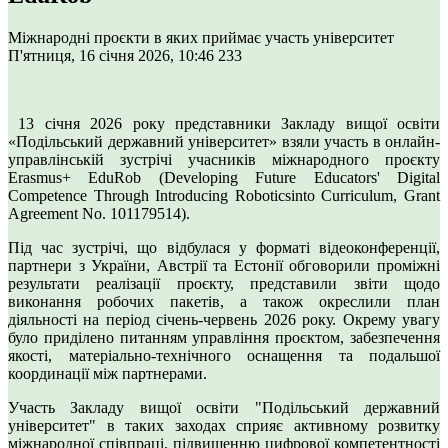
Міжнародні проєкти в яких приймає участь університет
П'ятниця, 16 січня 2026, 10:46
233
13 січня 2026 року представники Закладу вищої освіти
«Подільський державний університет» взяли участь в онлайн-
управлінській зустрічі учасників міжнародного проєкту
Erasmus+ EduRob (Developing Future Educators' Digital
Competence Through Introducing Roboticsinto Curriculum, Grant
Agreement No. 101179514).
Під час зустрічі, що відбулася у форматі відеоконференції,
партнери з України, Австрії та Естонії обговорили проміжні
результати реалізації проєкту, представили звіти щодо
виконання робочих пакетів, а також окреслили план
діяльності на період січень-червень 2026 року. Окрему увагу
було приділено питанням управління проєктом, забезпечення
якості, матеріально-технічного оснащення та подальшої
координації між партнерами.
Участь Закладу вищої освіти "Подільський державний
університет" в таких заходах сприяє активному розвитку
міжнародної співпраці, підвищенню цифрової компетентності