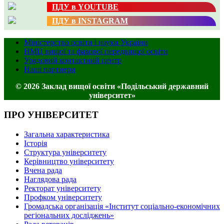
ПДУ в YOUTUBE
ПДУ в INSTAGRAM
Міністерство освіти і науки України
НМЦ вищої та фахової передвищої освіти
Урядовий контактний центр
Наші партнери
© 2026 Заклад вищої освіти «Подільський державний
університет»
ПРО УНІВЕРСИТЕТ
Загальна характеристика
Історія
Структура університету
Керівництво університету
Вчена рада
Наглядова рада
Ректорат університету
Профком університету
Громадська організація «Інститут соціально-економічних
регіональних досліджень»