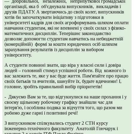
— добровільної, незалежної, неприбуткової громадської
організації, яка б об'єднувала випускників, викладачів і
друзів ПДАТУ. А звертаючись до своїх колег, випускників
хотів би започаткувати ініціативу з підготовки в
університеті кадрів для своїх агроформувань шляхом оплати
навчання студентам, які не впевнені у своїх силах з фізико-
математичних дисциплін. Теперішнє законодавство
дозволяє допомогти студентам навчатись на небюджетній
(комерційній) формі за кошти юридичних осіб шляхом
зарахування результатів із дисциплін за вибором
університету.
А студенти повинні знати, що віра у власні сили і довіра
людей – головний стимул успішної роботи. Від кожного із
вас залежить те, яке у вас буде життя. Пам'ятайте про працю
своїх батьків та вчителів, шануйте їх, будьте вдячними! І,
головне, зробіть правильний вибір пріоритетів!
- Дякуємо Вам за те, що відгукнулися на наше прохання і у
своєму щільному робочому графіку знайшли час для
інтерв'ю, і особлива подяка за відчуття того, що разом ми
робимо дуже гарні і позитивні речі!
З випускником спілкувались студент 2 СТН курсу
інженерно-технічного факультету Анатолій Гончарук і
куратор 2-х курсів ІТФ Павло Федірко