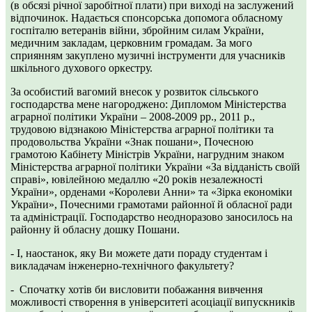
(в обсязі річної заробітної плати) при виході на заслужений
відпочинок. Надається спонсорська допомога обласному
госпіталю ветеранів війни, збройним силам України,
медичним закладам, церковним громадам. За мого
сприянням закуплено музичні інструменти для учасників
шкільного духового оркестру.
За особистий вагомий внесок у розвиток сільського
господарства мене нагороджено: Дипломом Міністерства
аграрної політики України – 2008-2009 рр., 2011 р.,
трудовою відзнакою Міністерства аграрної політики та
продовольства України «Знак пошани», Почесною
грамотою Кабінету Міністрів України, нагрудним знаком
Міністерства аграрної політики України «За відданість своїй
справі», ювілейною медаллю «20 років незалежності
України», орденами «Королеви Анни» та «Зірка економіки
України», Почесними грамотами районної й обласної ради
та адміністрації. Господарство неодноразово заносилось на
районну й обласну дошку Пошани.
- І, наостанок, яку Ви можете дати пораду студентам і
викладачам інженерно-технічного факультету?
- Спочатку хотів би висловити побажання вивчення
можливості створення в університеті асоціації випускників