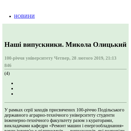
Інформація про проведення тендерних
процедур
НОВИНИ
Наші випускники. Микола Олицький
100-річчя університету
Четвер, 28 лютого 2019, 21:13
846
(4)
У рамках серії заходів присвячених 100-річчю Подільського
державного аграрно-технічного університету студенти
інженерно-технічного факультету разом з кураторами,
викладачами кафедри «Ремонт машин і енергообладнання»
взяли інтерв'ю у підприємців — випускників, які розповіли