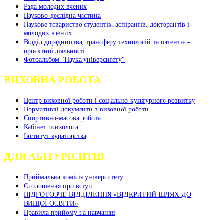
Рада молодих вчених
Науково-дослідна частина
Наукове товариство студентів, аспірантів, докторантів і
молодих вчених
Відділ дорадництва, трансферу технологій та патентно-
проєктної діяльності
Фотоальбом "Наука університету"
ВИХОВНА РОБОТА
Центр виховної роботи і соціально-культурного розвитку
Нормативні документи з виховної роботи
Спортивно-масова робота
Кабінет психолога
Інститут кураторства
ДЛЯ АБІТУРІЄНТІВ
Приймальна комісія університету
Оголошення про вступ
ПІДГОТОВЧЕ ВІДДІЛЕННЯ «ВІДКРИТИЙ ШЛЯХ ДО
ВИЩОЇ ОСВІТИ»
Правила прийому на навчання