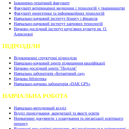
Інженерно-технічний факультет
Факультет ветеринарної медицини і технологій у тваринництві
Факультет енергетики та інформаційних технологій
Навчально-науковий інститут бізнесу і фінансів
Навчально-науковий інститут харчових технологій
Науково-дослідний інститут круп'яних культур ім. О.
Алексеєвої
ПІДРОЗДІЛИ
Відокремлені структурні підрозділи
Навчально-науковий центр підвищення кваліфікації
Науково-дослідний центр "Поділля"
Навчальна лабораторія «Ботанічний сад»
Наукова бібліотека
Навчально-наукова лабораторія «DAK GPS»
НАВЧАЛЬНА РОБОТА
Навчально-методичний відділ
Відділ ліцензування, акредитації та якості освіти
Нормативні документи з планування та організації освітнього
процесу
Відомості про освітні програми, які реалізуються в університеті