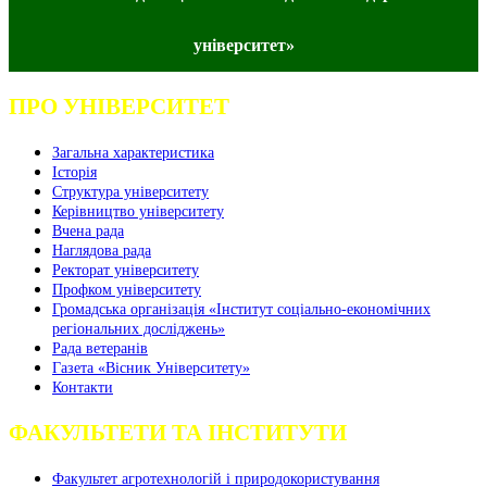
університет»
ПРО УНІВЕРСИТЕТ
Загальна характеристика
Історія
Структура університету
Керівництво університету
Вчена рада
Наглядова рада
Ректорат університету
Профком університету
Громадська організація «Інститут соціально-економічних
регіональних досліджень»
Рада ветеранів
Газета «Вісник Університету»
Контакти
ФАКУЛЬТЕТИ ТА ІНСТИТУТИ
Факультет агротехнологій і природокористування