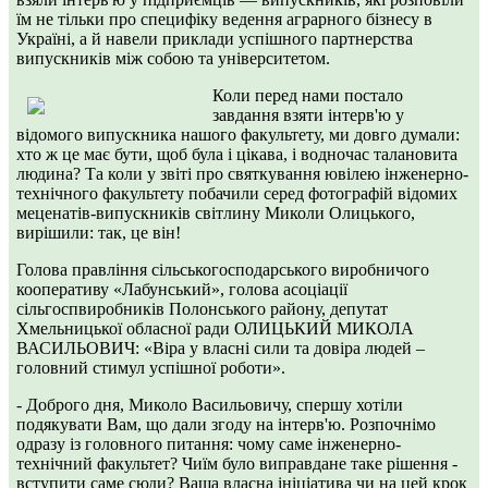
їм не тільки про специфіку ведення аграрного бізнесу в
Україні, а й навели приклади успішного партнерства
випускників між собою та університетом.
Коли перед нами постало
завдання взяти інтерв'ю у
відомого випускника нашого факультету, ми довго думали:
хто ж це має бути, щоб була і цікава, і водночас талановита
людина? Та коли у звіті про святкування ювілею інженерно-
технічного факультету побачили серед фотографій відомих
меценатів-випускників світлину Миколи Олицького,
вирішили: так, це він!
Голова правління сільськогосподарського виробничого
кооперативу «Лабунський», голова асоціації
сільгоспвиробників Полонського району, депутат
Хмельницької обласної ради ОЛИЦЬКИЙ МИКОЛА
ВАСИЛЬОВИЧ: «Віра у власні сили та довіра людей –
головний стимул успішної роботи».
- Доброго дня, Миколо Васильовичу, спершу хотіли
подякувати Вам, що дали згоду на інтерв'ю. Розпочнімо
одразу із головного питання: чому саме інженерно-
технічний факультет? Чиїм було виправдане таке рішення -
вступити саме сюди? Ваша власна ініціатива чи на цей крок