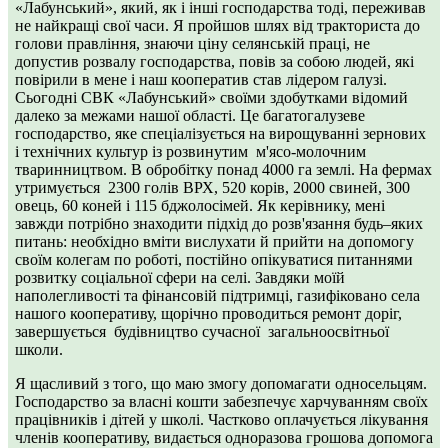
«Лабунський», який, як і інші господарства тоді, переживав
не найкращі свої часи. Я пройшов шлях від тракториста до
голови правління, знаючи ціну селянській праці, не
допустив розвалу господарства, повів за собою людей, які
повірили в мене і наш кооператив став лідером галузі.
Сьогодні СВК «Лабунський» своїми здобутками відомий
далеко за межами нашої області. Це багатогалузеве
господарство, яке спеціалізується на вирощуванні зернових
і технічних культур із розвинутим м'ясо-молочним
тваринництвом. В обробітку понад 4000 га землі. На фермах
утримується 2300 голів ВРХ, 520 корів, 2000 свиней, 300
овець, 60 коней і 115 бджолосімей. Як керівнику, мені
завжди потрібно знаходити підхід до розв'язання будь–яких
питань: необхідно вміти вислухати й прийти на допомогу
своїм колегам по роботі, постійно опікуватися питаннями
розвитку соціальної сфери на селі. Завдяки моїй
наполегливості та фінансовій підтримці, газифіковано села
нашого кооперативу, щорічно проводиться ремонт доріг,
завершується будівництво сучасної загальноосвітньої
школи.
Я щасливий з того, що маю змогу допомагати односельцям.
Господарство за власні кошти забезпечує харчуванням своїх
працівників і дітей у школі. Частково оплачується лікування
членів кооперативу, видається одноразова грошова допомога