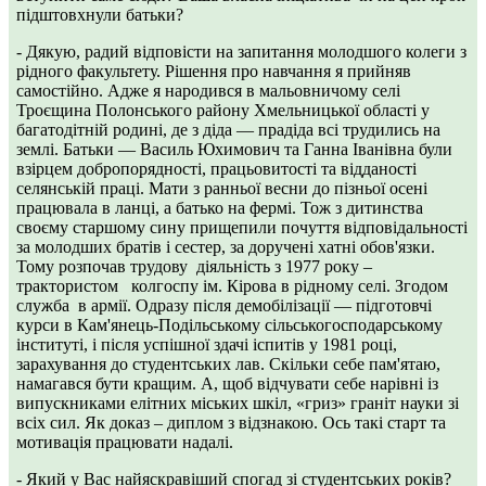
підштовхнули батьки?
- Дякую, радий відповісти на запитання молодшого колеги з
рідного факультету. Рішення про навчання я прийняв
самостійно. Адже я народився в мальовничому селі
Троєщина Полонського району Хмельницької області у
багатодітній родині, де з діда — прадіда всі трудились на
землі. Батьки — Василь Юхимович та Ганна Іванівна були
взірцем добропорядності, працьовитості та відданості
селянській праці. Мати з ранньої весни до пізньої осені
працювала в ланці, а батько на фермі. Тож з дитинства
своєму старшому сину прищепили почуття відповідальності
за молодших братів і сестер, за доручені хатні обов'язки.
Тому розпочав трудову діяльність з 1977 року –
трактористом колгоспу ім. Кірова в рідному селі. Згодом
служба в армії. Одразу після демобілізації — підготовчі
курси в Кам'янець-Подільському сільськогосподарському
інституті, і після успішної здачі іспитів у 1981 році,
зарахування до студентських лав. Скільки себе пам'ятаю,
намагався бути кращим. А, щоб відчувати себе нарівні із
випускниками елітних міських шкіл, «гриз» граніт науки зі
всіх сил. Як доказ – диплом з відзнакою. Ось такі старт та
мотивація працювати надалі.
- Який у Вас найяскравіший спогад зі студентських років?