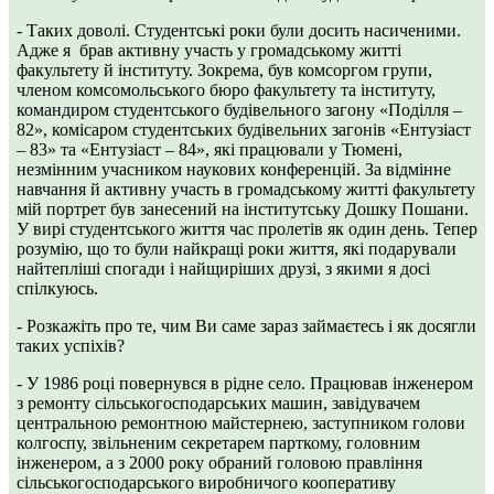
- Таких доволі. Студентські роки були досить насиченими.
Адже я брав активну участь у громадському житті
факультету й інституту. Зокрема, був комсоргом групи,
членом комсомольського бюро факультету та інституту,
командиром студентського будівельного загону «Поділля –
82», комісаром студентських будівельних загонів «Ентузіаст
– 83» та «Ентузіаст – 84», які працювали у Тюмені,
незмінним учасником наукових конференцій. За відмінне
навчання й активну участь в громадському житті факультету
мій портрет був занесений на інститутську Дошку Пошани.
У вирі студентського життя час пролетів як один день. Тепер
розумію, що то були найкращі роки життя, які подарували
найтепліші спогади і найщиріших друзі, з якими я досі
спілкуюсь.
- Розкажіть про те, чим Ви саме зараз займаєтесь і як досягли
таких успіхів?
- У 1986 році повернувся в рідне село. Працював інженером
з ремонту сільськогосподарських машин, завідувачем
центральною ремонтною майстернею, заступником голови
колгоспу, звільненим секретарем парткому, головним
інженером, а з 2000 року обраний головою правління
сільськогосподарського виробничого кооперативу