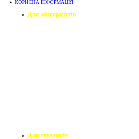
КОРИСНА ІНФОРМАЦІЯ
Для абітурієнтів
Приймальна комісія університету
Оголошення про вступ
ПІДГОТОВЧЕ ВІДДІЛЕННЯ «ВІДКРИТИЙ
ШЛЯХ ДО ВИЩОЇ ОСВІТИ»
Правила прийому на навчання
Учаснику національного мультипредметного
тесту
Учаснику єдиного вступного іспиту та
єдиного фахового вступного випробування
Програми вступних іспитів
Розклади вступних випробувань
Інформаційні матеріали приймальної комісії
для абітурієнтів
Для студентів