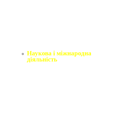
Щорічне оцінювання здобувачів вищої освіти
Щорічне оцінювання науково-педагогічних і
педагогічних працівників
Виробнича практика
Перелік освітніх програм з розподілoм
ліцензoваних oбсягів.
Наукова і міжнародна
діяльність
Відділ міжнародного співробітництва,
практики та академічної мобільності
Міжнародні організації
Erasmus+
Угоди про співпрацю
Міжнародні проєкти
Академічна мобільність
English4Ukraine