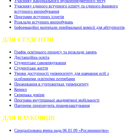
Учаснику національного мультипредметного тесту
Учаснику єдиного вступного іспиту та єдиного фахового
вступного випробування
Програми вступних іспитів
Розклади вступних випробувань
Інформаційні матеріали приймальної комісії для абітурієнтів
ДЛЯ СТУДЕНТІВ
Графік освітнього процесу та розклади занять
Дистанційна освіта
Студентське самоврядування
Студентське життя
Умови доступності університету для навчання осіб з
особливими освітніми потребами
Проживання в гуртожитках університету
Кернел
Скринька довіри
Програма внутрішньої академічної мобільності
Партнери пропонують працевлаштування
ДЛЯ НАУКОВЦІВ
Спеціалізована вчена рада 06.01.09 «Рослинництво»