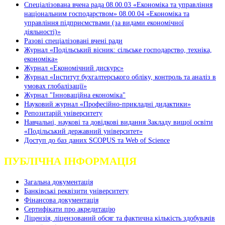
Спеціалізована вчена рада 08.00.03 «Економіка та управління
національним господарством» 08.00.04 «Економіка та
управління підприємствами (за видами економічної
діяльності)»
Разові спеціалізовані вчені ради
Журнал «Подільський вісник: сільське господарство, техніка,
економіка»
Журнал «Економічний дискурс»
Журнал «Інститут бухгалтерського обліку, контроль та аналіз в
умовах глобалізації»
Журнал "Інноваційна економіка"
Науковий журнал «Професійно-прикладні дидактики»
Репозитарій університету
Навчальні, наукові та довідкові видання Закладу вищої освіти
«Подільський державний університет»
Доступ до баз даних SCOPUS та Web of Science
ПУБЛІЧНА ІНФОРМАЦІЯ
Загальна документація
Банківські реквізити університету
Фінансова документація
Сертифікати про акредитацію
Ліцензія, ліцензований обсяг та фактична кількість здобувачів