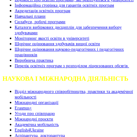
Інформаційна сторінка для гарантів освітніх програм
Акредитація освітніх програм
Навчальні плани
Силабуси, робочі програми
Каталоги вибіркових дисциплін для забезпечення вибору
здобувачами
Моніторинг якості освіти в університеті
Щорічне оцінювання здобувачів вищої освіти
Щорічне оцінювання науково-педагогічних і педагогічних
працівників
Виробнича практика
Перелік освітніх програм з розподілoм ліцензoваних oбсягів.
НАУКОВА І МІЖНАРОДНА ДІЯЛЬНІСТЬ
Відділ міжнародного співробітництва, практики та академічної
мобільності
Міжнародні організації
Erasmus+
Угоди про співпрацю
Міжнародні проєкти
Академічна мобільність
English4Ukraine
Аспірантура, докторантура