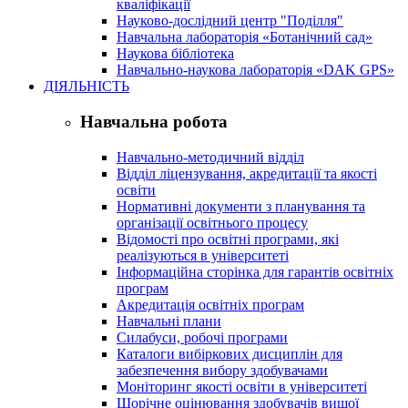
кваліфікації
Науково-дослідний центр "Поділля"
Навчальна лабораторія «Ботанічний сад»
Наукова бібліотека
Навчально-наукова лабораторія «DAK GPS»
ДІЯЛЬНІСТЬ
Навчальна робота
Навчально-методичний відділ
Відділ ліцензування, акредитації та якості
освіти
Нормативні документи з планування та
організації освітнього процесу
Відомості про освітні програми, які
реалізуються в університеті
Інформаційна сторінка для гарантів освітніх
програм
Акредитація освітніх програм
Навчальні плани
Силабуси, робочі програми
Каталоги вибіркових дисциплін для
забезпечення вибору здобувачами
Моніторинг якості освіти в університеті
Щорічне оцінювання здобувачів вищої