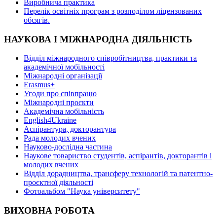
Виробнича практика
Перелік освітніх програм з розподілoм ліцензoваних
oбсягів.
НАУКОВА І МІЖНАРОДНА ДІЯЛЬНІСТЬ
Відділ міжнародного співробітництва, практики та
академічної мобільності
Міжнародні організації
Erasmus+
Угоди про співпрацю
Міжнародні проєкти
Академічна мобільність
English4Ukraine
Аспірантура, докторантура
Рада молодих вчених
Науково-дослідна частина
Наукове товариство студентів, аспірантів, докторантів і
молодих вчених
Відділ дорадництва, трансферу технологій та патентно-
проєктної діяльності
Фотоальбом "Наука університету"
ВИХОВНА РОБОТА