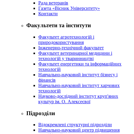
Рада ветеранів
Газета «Вісник Університету»
Контакти
Факультети та інститути
Факультет агротехнологій і
природокористування
Інженерно-технічний факультет
Факультет ветеринарної медицини і
технологій у тваринництві
Факультет енергетики та інформаційних
технологій
Навчально-науковий інститут бізнесу і
фінансів
Навчально-науковий інститут харчових
технологій
Науково-дослідний інститут круп'яних
культур ім. О. Алексеєвої
Підрозділи
Відокремлені структурні підрозділи
Навчально-науковий центр підвищення