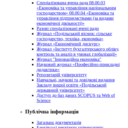
Спеціалізована вчена рада 08.00.03
«Економіка та управління національним
господарством» 08.00.04 «Економіка та
управління підприємствами (за видами
економічної діяльності)»
Разові спеціалізовані вчені ради
Журнал «Подільський вісник: сільське
господарство, техніка, економіка»
Журнал «Економічний дискурс»
Журнал «Інститут бухгалтерського обліку,
контроль та аналіз в умовах глобалізації»
Журнал "Інноваційна економіка"
Науковий журнал «Професійно-прикладні
дидактики»
Репозитарій університету
Навчальні, наукові та довідкові видання
Закладу вищої освіти «Подільський
державний університет»
Доступ до баз даних SCOPUS та Web of
Science
Публічна інформація
Загальна документація
Банківські реквізити університету