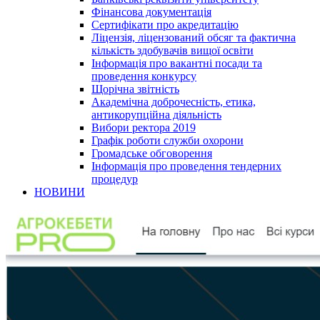
Фінансова документація
Сертифікати про акредитацію
Ліцензія, ліцензований обсяг та фактична
кількість здобувачів вищої освіти
Інформація про вакантні посади та
проведення конкурсу
Щорічна звітність
Академічна доброчесність, етика,
антикорупційна діяльність
Вибори ректора 2019
Графік роботи служби охорони
Громадське обговорення
Інформація про проведення тендерних
процедур
НОВИНИ