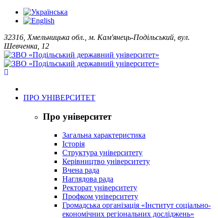
32316, Хмельницька обл., м. Кам'янець-Подільський, вул.
Шевченка, 12
ПРО УНІВЕРСИТЕТ
Про університет
Загальна характеристика
Історія
Структура університету
Керівництво університету
Вчена рада
Наглядова рада
Ректорат університету
Профком університету
Громадська організація «Інститут соціально-
економічних регіональних досліджень»