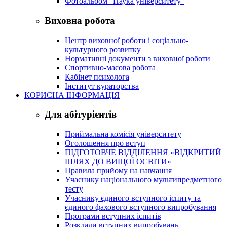
Фотоальбом "Наука університету"
Виховна робота
Центр виховної роботи і соціально-
культурного розвитку
Нормативні документи з виховної роботи
Спортивно-масова робота
Кабінет психолога
Інститут кураторства
КОРИСНА ІНФОРМАЦІЯ
Для абітурієнтів
Приймальна комісія університету
Оголошення про вступ
ПІДГОТОВЧЕ ВІДДІЛЕННЯ «ВІДКРИТИЙ
ШЛЯХ ДО ВИЩОЇ ОСВІТИ»
Правила прийому на навчання
Учаснику національного мультипредметного
тесту
Учаснику єдиного вступного іспиту та
єдиного фахового вступного випробування
Програми вступних іспитів
Розклади вступних випробувань