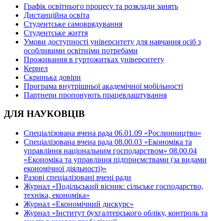
Графік освітнього процесу та розклади занять
Дистанційна освіта
Студентське самоврядування
Студентське життя
Умови доступності університету для навчання осіб з
особливими освітніми потребами
Проживання в гуртожитках університету
Кернел
Скринька довіри
Програма внутрішньої академічної мобільності
Партнери пропонують працевлаштування
ДЛЯ НАУКОВЦІВ
Спеціалізована вчена рада 06.01.09 «Рослинництво»
Спеціалізована вчена рада 08.00.03 «Економіка та
управління національним господарством» 08.00.04
«Економіка та управління підприємствами (за видами
економічної діяльності)»
Разові спеціалізовані вчені ради
Журнал «Подільський вісник: сільське господарство,
техніка, економіка»
Журнал «Економічний дискурс»
Журнал «Інститут бухгалтерського обліку, контроль та