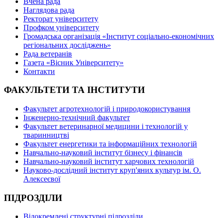
Вчена рада
Наглядова рада
Ректорат університету
Профком університету
Громадська організація «Інститут соціально-економічних
регіональних досліджень»
Рада ветеранів
Газета «Вісник Університету»
Контакти
ФАКУЛЬТЕТИ ТА ІНСТИТУТИ
Факультет агротехнологій і природокористування
Інженерно-технічний факультет
Факультет ветеринарної медицини і технологій у
тваринництві
Факультет енергетики та інформаційних технологій
Навчально-науковий інститут бізнесу і фінансів
Навчально-науковий інститут харчових технологій
Науково-дослідний інститут круп'яних культур ім. О.
Алексеєвої
ПІДРОЗДІЛИ
Відокремлені структурні підрозділи