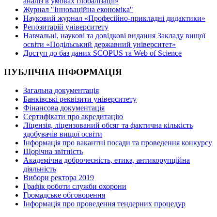
аналіз в умовах глобалізації»
Журнал "Інноваційна економіка"
Науковий журнал «Професійно-прикладні дидактики»
Репозитарій університету
Навчальні, наукові та довідкові видання Закладу вищої
освіти «Подільський державний університет»
Доступ до баз даних SCOPUS та Web of Science
ПУБЛІЧНА ІНФОРМАЦІЯ
Загальна документація
Банківські реквізити університету
Фінансова документація
Сертифікати про акредитацію
Ліцензія, ліцензований обсяг та фактична кількість
здобувачів вищої освіти
Інформація про вакантні посади та проведення конкурсу
Щорічна звітність
Академічна доброчесність, етика, антикорупційна
діяльність
Вибори ректора 2019
Графік роботи служби охорони
Громадське обговорення
Інформація про проведення тендерних процедур