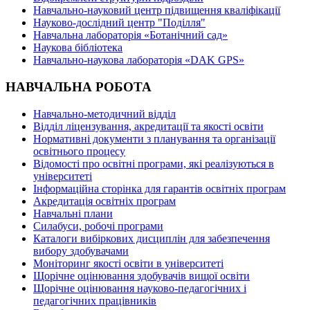
Навчально-науковий центр підвищення кваліфікації
Науково-дослідний центр "Поділля"
Навчальна лабораторія «Ботанічний сад»
Наукова бібліотека
Навчально-наукова лабораторія «DAK GPS»
НАВЧАЛЬНА РОБОТА
Навчально-методичний відділ
Відділ ліцензування, акредитації та якості освіти
Нормативні документи з планування та організації
освітнього процесу
Відомості про освітні програми, які реалізуються в
університеті
Інформаційна сторінка для гарантів освітніх програм
Акредитація освітніх програм
Навчальні плани
Силабуси, робочі програми
Каталоги вибіркових дисциплін для забезпечення
вибору здобувачами
Моніторинг якості освіти в університеті
Щорічне оцінювання здобувачів вищої освіти
Щорічне оцінювання науково-педагогічних і
педагогічних працівників