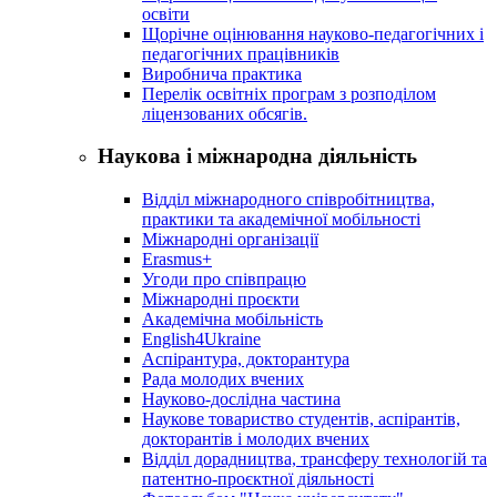
освіти
Щорічне оцінювання науково-педагогічних і
педагогічних працівників
Виробнича практика
Перелік освітніх програм з розподілoм
ліцензoваних oбсягів.
Наукова і міжнародна діяльність
Відділ міжнародного співробітництва,
практики та академічної мобільності
Міжнародні організації
Erasmus+
Угоди про співпрацю
Міжнародні проєкти
Академічна мобільність
English4Ukraine
Аспірантура, докторантура
Рада молодих вчених
Науково-дослідна частина
Наукове товариство студентів, аспірантів,
докторантів і молодих вчених
Відділ дорадництва, трансферу технологій та
патентно-проєктної діяльності