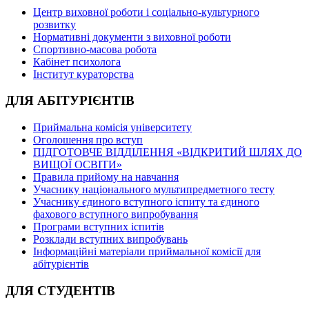
Центр виховної роботи і соціально-культурного
розвитку
Нормативні документи з виховної роботи
Спортивно-масова робота
Кабінет психолога
Інститут кураторства
ДЛЯ АБІТУРІЄНТІВ
Приймальна комісія університету
Оголошення про вступ
ПІДГОТОВЧЕ ВІДДІЛЕННЯ «ВІДКРИТИЙ ШЛЯХ ДО
ВИЩОЇ ОСВІТИ»
Правила прийому на навчання
Учаснику національного мультипредметного тесту
Учаснику єдиного вступного іспиту та єдиного
фахового вступного випробування
Програми вступних іспитів
Розклади вступних випробувань
Інформаційні матеріали приймальної комісії для
абітурієнтів
ДЛЯ СТУДЕНТІВ