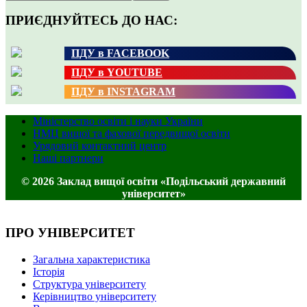
ПРИЄДНУЙТЕСЬ ДО НАС:
ПДУ в FACEBOOK
ПДУ в YOUTUBE
ПДУ в INSTAGRAM
Міністерство освіти і науки України
НМЦ вищої та фахової передвищої освіти
Урядовий контактний центр
Наші партнери
© 2026 Заклад вищої освіти «Подільський державний
університет»
ПРО УНІВЕРСИТЕТ
Загальна характеристика
Історія
Структура університету
Керівництво університету