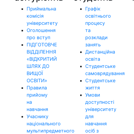
Приймальна
Графік
комісія
освітнього
університету
процесу
Оголошення
та
про вступ
розклади
ПІДГОТОВЧЕ
занять
ВІДДІЛЕННЯ
Дистанційна
«ВІДКРИТИЙ
освіта
ШЛЯХ ДО
Студентське
ВИЩОЇ
самоврядування
ОСВІТИ»
Студентське
Правила
життя
прийому
Умови
на
доступності
навчання
університету
Учаснику
для
національного
навчання
мультипредметного
осіб з