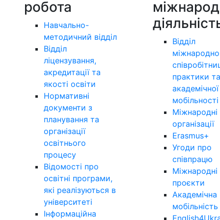
робота
міжнарод
діяльніст
Навчально-
методичний відділ
Відділ
Відділ
міжнародно
ліцензування,
співробітни
акредитації та
практики т
якості освіти
академічної
Нормативні
мобільності
документи з
Міжнародні
планування та
організації
організації
Erasmus+
освітнього
Угоди про
процесу
співпрацю
Відомості про
Міжнародні
освітні програми,
проєкти
які реалізуються в
Академічна
університеті
мобільність
Інформаційна
English4Ukr