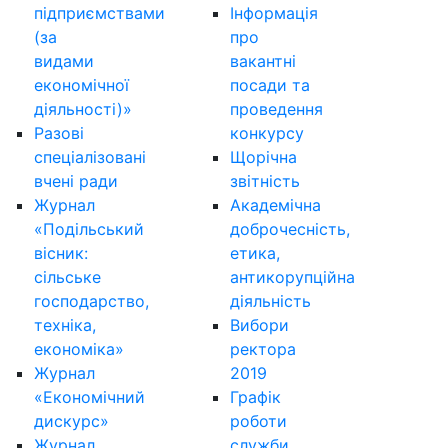
підприємствами
Інформація
(за
про
видами
вакантні
економічної
посади та
діяльності)»
проведення
Разові
конкурсу
спеціалізовані
Щорічна
вчені ради
звітність
Журнал
Академічна
«Подільський
доброчесність,
вісник:
етика,
сільське
антикорупційна
господарство,
діяльність
техніка,
Вибори
економіка»
ректора
Журнал
2019
«Економічний
Графік
дискурс»
роботи
Журнал
служби