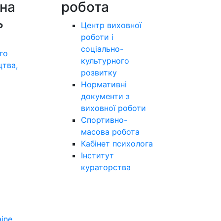
на
робота
ь
Центр виховної
роботи і
соціально-
го
культурного
цтва,
розвитку
а
Нормативні
документи з
виховної роботи
Спортивно-
масова робота
Кабінет психолога
Інститут
кураторства
aine