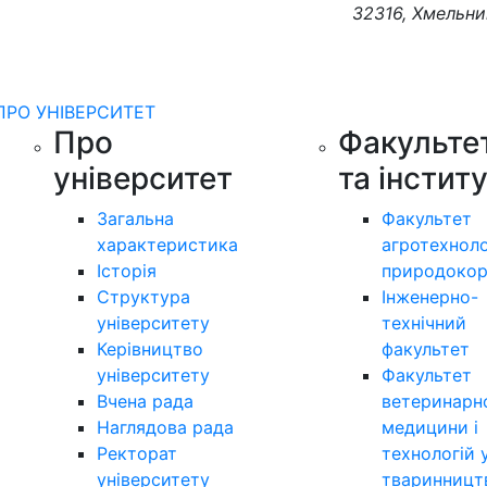
32316, Хмельни
ПРО УНІВЕРСИТЕТ
Про
Факульте
університет
та інстит
Загальна
Факультет
характеристика
агротехноло
Історія
природокор
Структура
Інженерно-
університету
технічний
Керівництво
факультет
університету
Факультет
Вчена рада
ветеринарн
Наглядова рада
медицини і
Ректорат
технологій 
університету
тваринницт