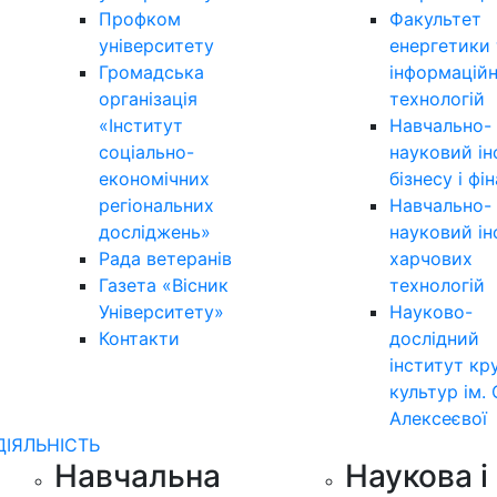
Профком
Факультет
університету
енергетики 
Громадська
інформацій
організація
технологій
«Інститут
Навчально-
соціально-
науковий ін
економічних
бізнесу і фі
регіональних
Навчально-
досліджень»
науковий ін
Рада ветеранів
харчових
Газета «Вісник
технологій
Університету»
Науково-
Контакти
дослідний
інститут кр
культур ім. 
Алексеєвої
ДІЯЛЬНІСТЬ
Навчальна
Наукова і