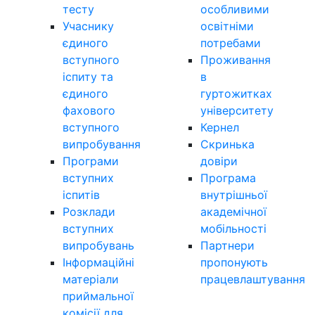
тесту
особливими
Учаснику
освітніми
єдиного
потребами
вступного
Проживання
іспиту та
в
єдиного
гуртожитках
фахового
університету
вступного
Кернел
випробування
Скринька
Програми
довіри
вступних
Програма
іспитів
внутрішньої
Розклади
академічної
вступних
мобільності
випробувань
Партнери
Інформаційні
пропонують
матеріали
працевлаштування
приймальної
комісії для