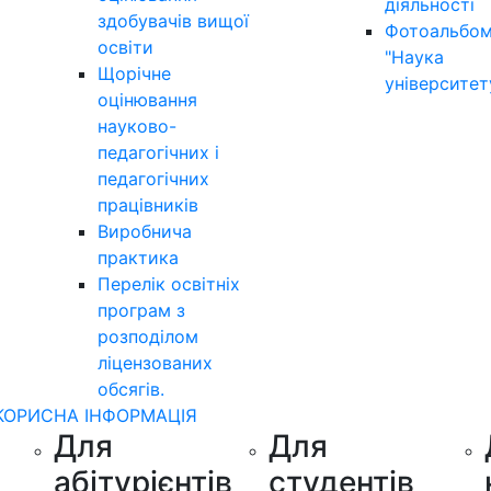
діяльності
здобувачів вищої
Фотоальбо
освіти
"Наука
Щорічне
університет
оцінювання
науково-
педагогічних і
педагогічних
працівників
Виробнича
практика
Перелік освітніх
програм з
розподілoм
ліцензoваних
oбсягів.
КОРИСНА ІНФОРМАЦІЯ
Для
Для
абітурієнтів
студентів