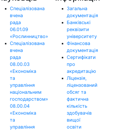
Спеціалізована
Загальна
вчена
документація
рада
Банківські
06.01.09
реквізити
«Рослинництво»
університету
Спеціалізована
Фінансова
вчена
документація
рада
Сертифікати
08.00.03
про
«Економіка
акредитацію
та
Ліцензія,
управління
ліцензований
національним
обсяг та
господарством»
фактична
08.00.04
кількість
«Економіка
здобувачів
та
вищої
управління
освіти