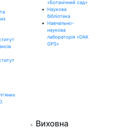
«Ботанічний сад»
Наукова
та
бібліотека
них
Навчально-
наукова
лабораторія «DAK
ститут
GPS»
нансів
ститут
уп'яних
О.
Виховна