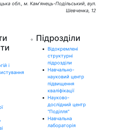
цька обл., м. Кам'янець-Подільський, вул.
Шевченка, 12
ти
Підрозділи
ути
Відокремлені
структурні
підрозділи
гій і
Навчально-
истування
науковий центр
підвищення
кваліфікації
Науково-
дослідний центр
ої
"Поділля"
Навчальна
у
лабораторія
ві