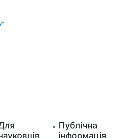
м
у"
Для
Публічна
науковців
інформація