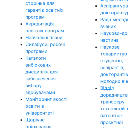
сторінка для
Аспірантура
гарантів освітніх
докторанту
програм
Рада молод
Акредитація
вчених
освітніх програм
Науково-до
Навчальні плани
частина
Силабуси, робочі
Наукове
програми
товариство
Каталоги
студентів,
вибіркових
аспірантів,
дисциплін для
докторантів
забезпечення
молодих вч
вибору
Відділ
здобувачами
дорадництв
Моніторинг якості
трансферу
освіти в
технологій 
університеті
патентно-
Щорічне
проєктної
оцінювання