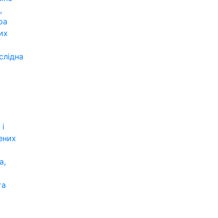
,
ра
их
слідна
 і
ених
а,
та