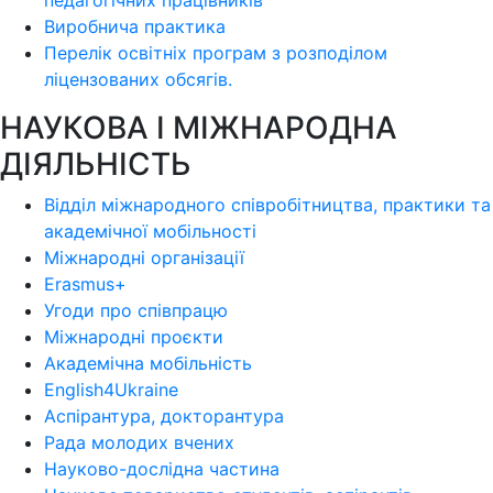
педагогічних працівників
Виробнича практика
Перелік освітніх програм з розподілoм
ліцензoваних oбсягів.
НАУКОВА І МІЖНАРОДНА
ДІЯЛЬНІСТЬ
Відділ міжнародного співробітництва, практики та
академічної мобільності
Міжнародні організації
Erasmus+
Угоди про співпрацю
Міжнародні проєкти
Академічна мобільність
English4Ukraine
Аспірантура, докторантура
Рада молодих вчених
Науково-дослідна частина