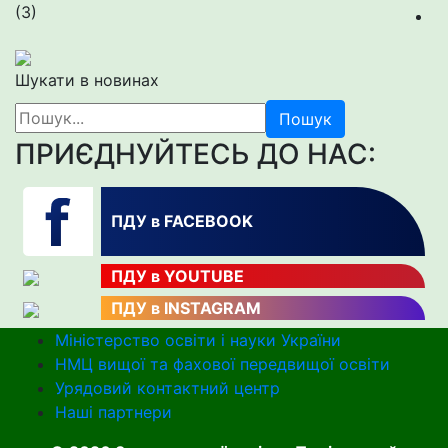
(3)
Шукати в новинах
Пошук
ПРИЄДНУЙТЕСЬ ДО НАС:
ПДУ в FACEBOOK
ПДУ в YOUTUBE
ПДУ в INSTAGRAM
Міністерство освіти і науки України
НМЦ вищої та фахової передвищої освіти
Урядовий контактний центр
Наші партнери