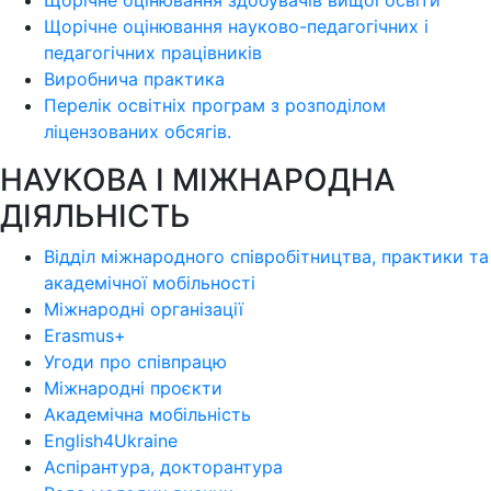
Щорічне оцінювання здобувачів вищої освіти
Щорічне оцінювання науково-педагогічних і
педагогічних працівників
Виробнича практика
Перелік освітніх програм з розподілoм
ліцензoваних oбсягів.
НАУКОВА І МІЖНАРОДНА
ДІЯЛЬНІСТЬ
Відділ міжнародного співробітництва, практики та
академічної мобільності
Міжнародні організації
Erasmus+
Угоди про співпрацю
Міжнародні проєкти
Академічна мобільність
English4Ukraine
Аспірантура, докторантура