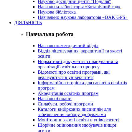
Науково-дослідний центр "Поділля"
Навчальна лабораторія «Ботанічний сад»
Наукова бібліотека
Навчально-наукова лабораторія «DAK GPS»
ДІЯЛЬНІСТЬ
Навчальна робота
Навчально-методичний відділ
Відділ ліцензування, акредитації та якості
освіти
Нормативні документи з планування та
організації освітнього процесу
Відомості про освітні програми, які
реалізуються в університеті
Інформаційна сторінка для гарантів освітніх
програм
Акредитація освітніх програм
Навчальні плани
Силабуси, робочі програми
Каталоги вибіркових дисциплін для
забезпечення вибору здобувачами
Моніторинг якості освіти в університеті
Щорічне оцінювання здобувачів вищої
освіти