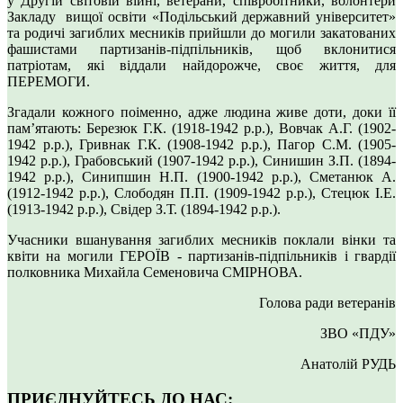
у Другій світовій війні, ветерани, співробітники, волонтери
Закладу вищої освіти «Подільський державний університет»
та родичі загиблих месників прийшли до могили закатованих
фашистами партизанів-підпільників, щоб вклонитися
патріотам, які віддали найдорожче, своє життя, для
ПЕРЕМОГИ.
Згадали кожного поіменно, адже людина живе доти, доки її
пам’ятають: Березюк Г.К. (1918-1942 р.р.), Вовчак А.Г. (1902-
1942 р.р.), Гривнак Г.К. (1908-1942 р.р.), Пагор С.М. (1905-
1942 р.р.), Грабовський (1907-1942 р.р.), Синишин З.П. (1894-
1942 р.р.), Синипшин Н.П. (1900-1942 р.р.), Сметанюк А.
(1912-1942 р.р.), Слободян П.П. (1909-1942 р.р.), Стецюк І.Е.
(1913-1942 р.р.), Свідер З.Т. (1894-1942 р.р.).
Учасники вшанування загиблих месників поклали вінки та
квіти на могили ГЕРОЇВ - партизанів-підпільників і гвардії
полковника Михайла Семеновича СМІРНОВА.
Голова ради ветеранів
ЗВО «ПДУ»
Анатолій РУДЬ
ПРИЄДНУЙТЕСЬ ДО НАС: