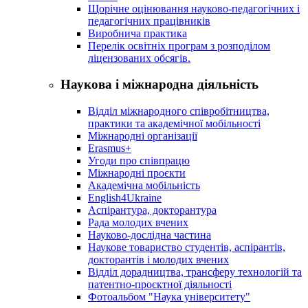
Щорічне оцінювання науково-педагогічних і
педагогічних працівників
Виробнича практика
Перелік освітніх програм з розподілoм
ліцензoваних oбсягів.
Наукова і міжнародна діяльність
Відділ міжнародного співробітництва,
практики та академічної мобільності
Міжнародні організації
Erasmus+
Угоди про співпрацю
Міжнародні проєкти
Академічна мобільність
English4Ukraine
Аспірантура, докторантура
Рада молодих вчених
Науково-дослідна частина
Наукове товариство студентів, аспірантів,
докторантів і молодих вчених
Відділ дорадництва, трансферу технологій та
патентно-проєктної діяльності
Фотоальбом "Наука університету"