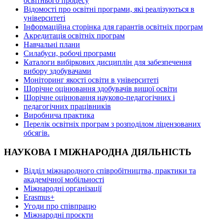
освітнього процесу
Відомості про освітні програми, які реалізуються в
університеті
Інформаційна сторінка для гарантів освітніх програм
Акредитація освітніх програм
Навчальні плани
Силабуси, робочі програми
Каталоги вибіркових дисциплін для забезпечення
вибору здобувачами
Моніторинг якості освіти в університеті
Щорічне оцінювання здобувачів вищої освіти
Щорічне оцінювання науково-педагогічних і
педагогічних працівників
Виробнича практика
Перелік освітніх програм з розподілoм ліцензoваних
oбсягів.
НАУКОВА І МІЖНАРОДНА ДІЯЛЬНІСТЬ
Відділ міжнародного співробітництва, практики та
академічної мобільності
Міжнародні організації
Erasmus+
Угоди про співпрацю
Міжнародні проєкти