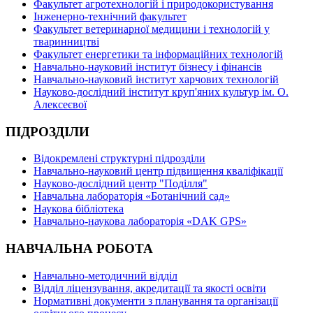
Факультет агротехнологій і природокористування
Інженерно-технічний факультет
Факультет ветеринарної медицини і технологій у
тваринництві
Факультет енергетики та інформаційних технологій
Навчально-науковий інститут бізнесу і фінансів
Навчально-науковий інститут харчових технологій
Науково-дослідний інститут круп'яних культур ім. О.
Алексеєвої
ПІДРОЗДІЛИ
Відокремлені структурні підрозділи
Навчально-науковий центр підвищення кваліфікації
Науково-дослідний центр "Поділля"
Навчальна лабораторія «Ботанічний сад»
Наукова бібліотека
Навчально-наукова лабораторія «DAK GPS»
НАВЧАЛЬНА РОБОТА
Навчально-методичний відділ
Відділ ліцензування, акредитації та якості освіти
Нормативні документи з планування та організації