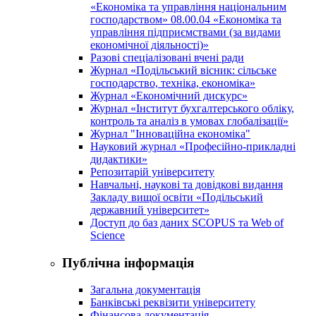
«Економіка та управління національним
господарством» 08.00.04 «Економіка та
управління підприємствами (за видами
економічної діяльності)»
Разові спеціалізовані вчені ради
Журнал «Подільський вісник: сільське
господарство, техніка, економіка»
Журнал «Економічний дискурс»
Журнал «Інститут бухгалтерського обліку,
контроль та аналіз в умовах глобалізації»
Журнал "Інноваційна економіка"
Науковий журнал «Професійно-прикладні
дидактики»
Репозитарій університету
Навчальні, наукові та довідкові видання
Закладу вищої освіти «Подільський
державний університет»
Доступ до баз даних SCOPUS та Web of
Science
Публічна інформація
Загальна документація
Банківські реквізити університету
Фінансова документація