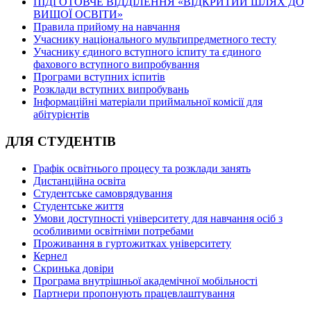
ПІДГОТОВЧЕ ВІДДІЛЕННЯ «ВІДКРИТИЙ ШЛЯХ ДО
ВИЩОЇ ОСВІТИ»
Правила прийому на навчання
Учаснику національного мультипредметного тесту
Учаснику єдиного вступного іспиту та єдиного
фахового вступного випробування
Програми вступних іспитів
Розклади вступних випробувань
Інформаційні матеріали приймальної комісії для
абітурієнтів
ДЛЯ СТУДЕНТІВ
Графік освітнього процесу та розклади занять
Дистанційна освіта
Студентське самоврядування
Студентське життя
Умови доступності університету для навчання осіб з
особливими освітніми потребами
Проживання в гуртожитках університету
Кернел
Скринька довіри
Програма внутрішньої академічної мобільності
Партнери пропонують працевлаштування