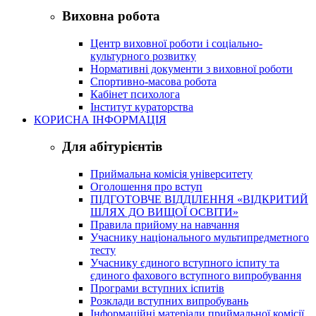
Виховна робота
Центр виховної роботи і соціально-
культурного розвитку
Нормативні документи з виховної роботи
Спортивно-масова робота
Кабінет психолога
Інститут кураторства
КОРИСНА ІНФОРМАЦІЯ
Для абітурієнтів
Приймальна комісія університету
Оголошення про вступ
ПІДГОТОВЧЕ ВІДДІЛЕННЯ «ВІДКРИТИЙ
ШЛЯХ ДО ВИЩОЇ ОСВІТИ»
Правила прийому на навчання
Учаснику національного мультипредметного
тесту
Учаснику єдиного вступного іспиту та
єдиного фахового вступного випробування
Програми вступних іспитів
Розклади вступних випробувань
Інформаційні матеріали приймальної комісії