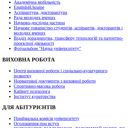
Академічна мобільність
English4Ukraine
Аспірантура, докторантура
Рада молодих вчених
Науково-дослідна частина
Наукове товариство студентів, аспірантів, докторантів і
молодих вчених
Відділ дорадництва, трансферу технологій та патентно-
проєктної діяльності
Фотоальбом "Наука університету"
ВИХОВНА РОБОТА
Центр виховної роботи і соціально-культурного
розвитку
Нормативні документи з виховної роботи
Спортивно-масова робота
Кабінет психолога
Інститут кураторства
ДЛЯ АБІТУРІЄНТІВ
Приймальна комісія університету
Оголошення про вступ