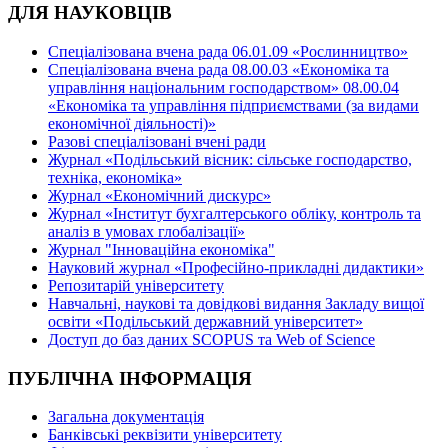
ДЛЯ НАУКОВЦІВ
Спеціалізована вчена рада 06.01.09 «Рослинництво»
Спеціалізована вчена рада 08.00.03 «Економіка та
управління національним господарством» 08.00.04
«Економіка та управління підприємствами (за видами
економічної діяльності)»
Разові спеціалізовані вчені ради
Журнал «Подільський вісник: сільське господарство,
техніка, економіка»
Журнал «Економічний дискурс»
Журнал «Інститут бухгалтерського обліку, контроль та
аналіз в умовах глобалізації»
Журнал "Інноваційна економіка"
Науковий журнал «Професійно-прикладні дидактики»
Репозитарій університету
Навчальні, наукові та довідкові видання Закладу вищої
освіти «Подільський державний університет»
Доступ до баз даних SCOPUS та Web of Science
ПУБЛІЧНА ІНФОРМАЦІЯ
Загальна документація
Банківські реквізити університету