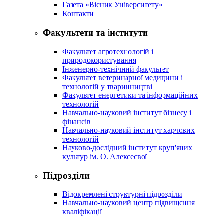
Газета «Вісник Університету»
Контакти
Факультети та інститути
Факультет агротехнологій і
природокористування
Інженерно-технічний факультет
Факультет ветеринарної медицини і
технологій у тваринництві
Факультет енергетики та інформаційних
технологій
Навчально-науковий інститут бізнесу і
фінансів
Навчально-науковий інститут харчових
технологій
Науково-дослідний інститут круп'яних
культур ім. О. Алексеєвої
Підрозділи
Відокремлені структурні підрозділи
Навчально-науковий центр підвищення
кваліфікації