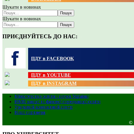
Шукати в новинах
Пошук
Шукати в новинах
Пошук
ПРИЄДНУЙТЕСЬ ДО НАС:
ПДУ в FACEBOOK
ПДУ в YOUTUBE
ПДУ в INSTAGRAM
Міністерство освіти і науки України
НМЦ вищої та фахової передвищої освіти
Урядовий контактний центр
Наші партнери
© 