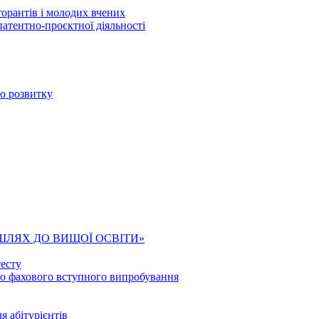
торантів і молодих вчених
патентно-проєктної діяльності
го розвитку
ШЛЯХ ДО ВИЩОЇ ОСВІТИ»
есту
го фахового вступного випробування
я абітурієнтів