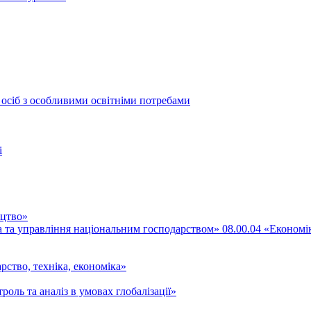
 осіб з особливими освітніми потребами
і
ицтво»
ка та управління національним господарством» 08.00.04 «Економі
рство, техніка, економіка»
роль та аналіз в умовах глобалізації»