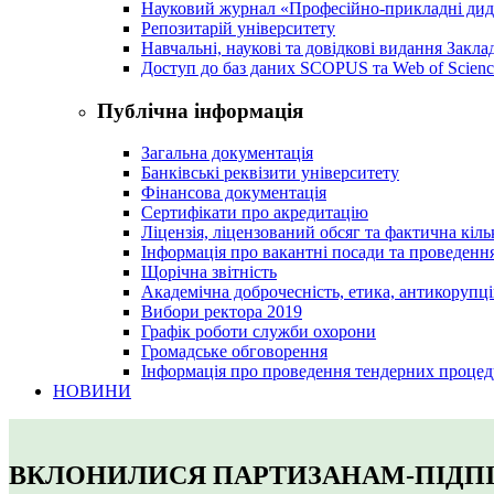
Науковий журнал «Професійно-прикладні ди
Репозитарій університету
Навчальні, наукові та довідкові видання Закл
Доступ до баз даних SCOPUS та Web of Scienc
Публічна інформація
Загальна документація
Банківські реквізити університету
Фінансова документація
Сертифікати про акредитацію
Ліцензія, ліцензований обсяг та фактична кіль
Інформація про вакантні посади та проведенн
Щорічна звітність
Академічна доброчесність, етика, антикорупці
Вибори ректора 2019
Графік роботи служби охорони
Громадське обговорення
Інформація про проведення тендерних процед
НОВИНИ
ВКЛОНИЛИСЯ ПАРТИЗАНАМ-ПІДП