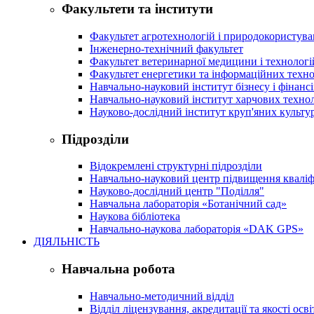
Факультети та інститути
Факультет агротехнологій і природокористув
Інженерно-технічний факультет
Факультет ветеринарної медицини і технологі
Факультет енергетики та інформаційних техно
Навчально-науковий інститут бізнесу і фінансі
Навчально-науковий інститут харчових техно
Науково-дослідний інститут круп'яних культур
Підрозділи
Відокремлені структурні підрозділи
Навчально-науковий центр підвищення кваліфі
Науково-дослідний центр "Поділля"
Навчальна лабораторія «Ботанічний сад»
Наукова бібліотека
Навчально-наукова лабораторія «DAK GPS»
ДІЯЛЬНІСТЬ
Навчальна робота
Навчально-методичний відділ
Відділ ліцензування, акредитації та якості осві