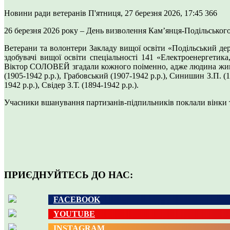
Новини ради ветеранів
П'ятниця, 27 березня 2026, 17:45
366
26 березня 2026 року – День визволення Кам’янця-Подільського в
Ветерани та волонтери Закладу вищої освіти «Подільський дер
здобувачі вищої освіти спеціальності 141 «Електроенерге
Віктор СОЛОВЕЙ згадали кожного поіменно, адже людина живе дот
(1905-1942 р.р.), Грабовський (1907-1942 р.р.), Синишин З.П. (
1942 р.р.), Свідер З.Т. (1894-1942 р.р.).
Учасники вшанування партизанів-підпильників поклали вінки 
ПРИЄДНУЙТЕСЬ ДО НАС:
FACEBOOK
YOUTUBE
INSTAGRAM