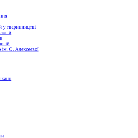
ання
й у тваринництві
логій
в
логій
 ім. О. Алексеєвої
кації
ти