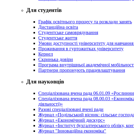
Для студентів
Графік освітнього процесу та розклади занять
Дистанційна освіта
Студентське самоврядування
Студентське життя
Умови доступності університету для навчання
Проживання в гуртожитках університету
Кернел
Скринька довіри
Програма внутрішньої академічної мобільност
Партнери пропонують працевлаштування
Для науковців
Спеціалізована вчена рада 06.01.09 «Рослинн
Спеціалізована вчена рада 08.00.03 «Економі
діяльності)»
Разові спеціалізовані вчені ради
Журнал «Подільський вісник: сільське господа
Журнал «Економічний дискурс»
Журнал «Інститут бухгалтерського обліку, конт
Журнал "Інноваційна економіка"