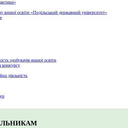
дактики»
аду вищої освіти «Подільський державний університет»
e
кість здобувачів вищої освіти
я конкурсу
йна діяльність
ур
ІЛЬНИКАМ