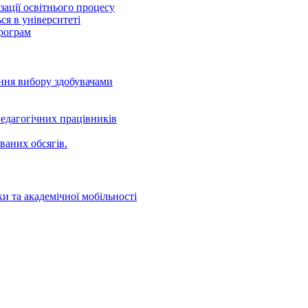
ації освітнього процесу
ся в університеті
програм
ення вибору здобувачами
едагогічних працівників
ваних oбсягів.
и та академічної мобільності