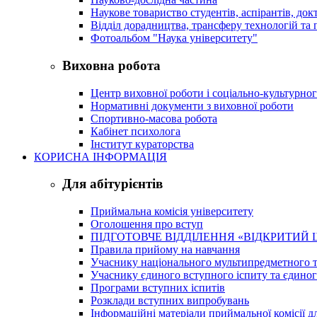
Наукове товариство студентів, аспірантів, док
Відділ дорадництва, трансферу технологій та 
Фотоальбом "Наука університету"
Виховна робота
Центр виховної роботи і соціально-культурно
Нормативні документи з виховної роботи
Спортивно-масова робота
Кабінет психолога
Інститут кураторства
КОРИСНА ІНФОРМАЦІЯ
Для абітурієнтів
Приймальна комісія університету
Оголошення про вступ
ПІДГОТОВЧЕ ВІДДІЛЕННЯ «ВІДКРИТИЙ 
Правила прийому на навчання
Учаснику національного мультипредметного т
Учаснику єдиного вступного іспиту та єдино
Програми вступних іспитів
Розклади вступних випробувань
Інформаційні матеріали приймальної комісії дл