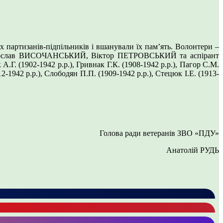
 партизанів-підпільників і вшанували їх пам’ять. Волонтери –
В, Ярослав ВИСОЧАНСЬКИЙ, Віктор ПЕТРОВСЬКИЙ та аспірант
Г. (1902-1942 р.р.), Гривнак Г.К. (1908-1942 р.р.), Пагор С.М.
-1942 р.р.), Слободян П.П. (1909-1942 р.р.), Стецюк І.Е. (1913-
Голова ради ветеранів ЗВО «ПДУ»
Анатолій РУДЬ