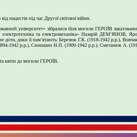
ід нацистів під час Другої світової війни.
жавний університет» зібралися біля могили ГЕРОЇВ закатованих
тика, електротехніка та електромеханіка» Назарій ДЕМ’ЯНО
и, доки її пам’ятають: Березюк Г.К. (1918-1942 р.р.), Вовчак А.
1894-1942 р.р.), Синишин Н.П. (1900-1942 р.р.), Сметанюк А. (1912
та квіти до могили ГЕРОЇВ.