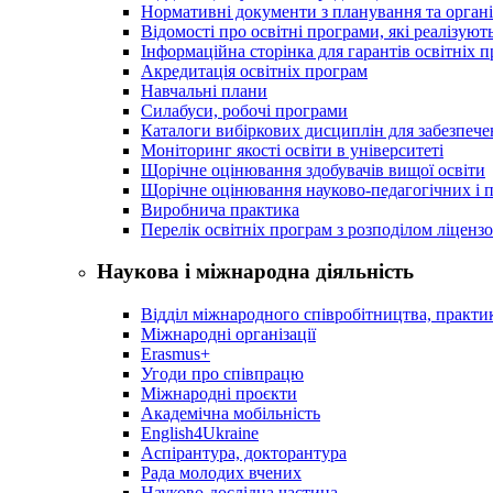
Нормативні документи з планування та організ
Відомості про освітні програми, які реалізують
Інформаційна сторінка для гарантів освітніх 
Акредитація освітніх програм
Навчальні плани
Силабуси, робочі програми
Каталоги вибіркових дисциплін для забезпеч
Моніторинг якості освіти в університеті
Щорічне оцінювання здобувачів вищої освіти
Щорічне оцінювання науково-педагогічних і п
Виробнича практика
Перелік освітніх програм з розподілoм ліцензo
Наукова і міжнародна діяльність
Відділ міжнародного співробітництва, практик
Міжнародні організації
Erasmus+
Угоди про співпрацю
Міжнародні проєкти
Академічна мобільність
English4Ukraine
Аспірантура, докторантура
Рада молодих вчених
Науково-дослідна частина