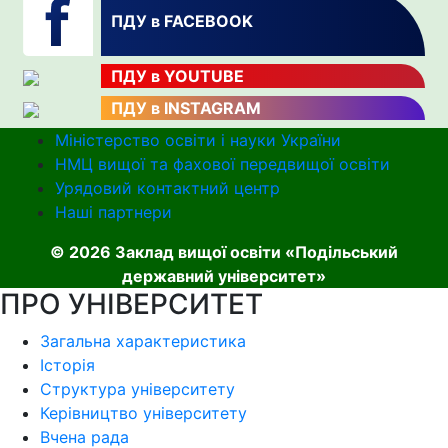
ПДУ в FACEBOOK
ПДУ в YOUTUBE
ПДУ в INSTAGRAM
Міністерство освіти і науки України
НМЦ вищої та фахової передвищої освіти
Урядовий контактний центр
Наші партнери
© 2026 Заклад вищої освіти «Подільський
державний університет»
ПРО УНІВЕРСИТЕТ
Загальна характеристика
Історія
Структура університету
Керівництво університету
Вчена рада