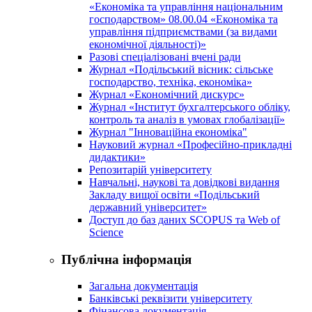
«Економіка та управління національним
господарством» 08.00.04 «Економіка та
управління підприємствами (за видами
економічної діяльності)»
Разові спеціалізовані вчені ради
Журнал «Подільський вісник: сільське
господарство, техніка, економіка»
Журнал «Економічний дискурс»
Журнал «Інститут бухгалтерського обліку,
контроль та аналіз в умовах глобалізації»
Журнал "Інноваційна економіка"
Науковий журнал «Професійно-прикладні
дидактики»
Репозитарій університету
Навчальні, наукові та довідкові видання
Закладу вищої освіти «Подільський
державний університет»
Доступ до баз даних SCOPUS та Web of
Science
Публічна інформація
Загальна документація
Банківські реквізити університету
Фінансова документація