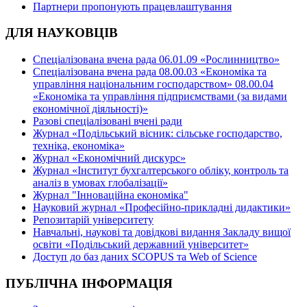
Партнери пропонують працевлаштування
ДЛЯ НАУКОВЦІВ
Спеціалізована вчена рада 06.01.09 «Рослинництво»
Спеціалізована вчена рада 08.00.03 «Економіка та
управління національним господарством» 08.00.04
«Економіка та управління підприємствами (за видами
економічної діяльності)»
Разові спеціалізовані вчені ради
Журнал «Подільський вісник: сільське господарство,
техніка, економіка»
Журнал «Економічний дискурс»
Журнал «Інститут бухгалтерського обліку, контроль та
аналіз в умовах глобалізації»
Журнал "Інноваційна економіка"
Науковий журнал «Професійно-прикладні дидактики»
Репозитарій університету
Навчальні, наукові та довідкові видання Закладу вищої
освіти «Подільський державний університет»
Доступ до баз даних SCOPUS та Web of Science
ПУБЛІЧНА ІНФОРМАЦІЯ