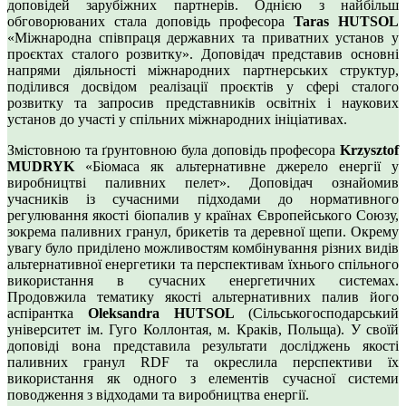
доповідей зарубіжних партнерів. Однією з найбільш
обговорюваних стала доповідь професора
Taras HUTSOL
«Міжнародна співпраця державних та приватних установ у
проєктах сталого розвитку». Доповідач представив основні
напрями діяльності міжнародних партнерських структур,
поділився досвідом реалізації проєктів у сфері сталого
розвитку та запросив представників освітніх і наукових
установ до участі у спільних міжнародних ініціативах.
Змістовною та ґрунтовною була доповідь професора
Krzysztof
MUDRYK
«Біомаса як альтернативне джерело енергії у
виробництві паливних пелет». Доповідач ознайомив
учасників із сучасними підходами до нормативного
регулювання якості біопалив у країнах Європейського Союзу,
зокрема паливних гранул, брикетів та деревної щепи. Окрему
увагу було приділено можливостям комбінування різних видів
альтернативної енергетики та перспективам їхнього спільного
використання в сучасних енергетичних системах.
Продовжила тематику якості альтернативних палив його
аспірантка
Oleksandra HUTSOL
(Сільськогосподарський
університет ім. Гуго Коллонтая, м. Краків, Польща). У своїй
доповіді вона представила результати досліджень якості
паливних гранул RDF та окреслила перспективи їх
використання як одного з елементів сучасної системи
поводження з відходами та виробництва енергії.