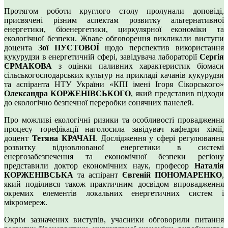
Протягом роботи круглого столу пролунали доповіді,
присвячені різним аспектам розвитку альтернативної
енергетики, біоенергетики, циркулярної економіки та
екологічної безпеки. Жваве обговорення викликали виступи
доцента
Зої ПУСТОВОЇ
щодо перспектив використання
кукурудзи в енергетичній сфері, завідувача лабораторії
Сергія
ЄРМАКОВА
з оцінки паливних характеристик біомаси
сільськогосподарських культур на прикладі качанів кукурудзи
та аспіранта НТУ України «КПІ імені Ігоря Сікорського»
Олександра КОРЖЕНІВСЬКОГО
, який представив підходи
до екологічно безпечної переробки сонячних панелей.
Про можливі екологічні ризики та особливості провадження
процесу торефікації наголосила завідувач кафедри хімії,
доцент
Тетяна КРАЧАН
. Дослідження у сфері регулювання
розвитку відновлюваної енергетики в системі
енергозабезпечення та економічної безпеки регіону
представили доктор економічних наук, професор
Наталія
КОРЖЕНІВСЬКА
та аспірант
Євгеній ПОНОМАРЕНКО
,
який поділився також практичним досвідом впровадження
окремих елементів локальних енергетичних систем і
мікромереж.
Окрім зазначених виступів, учасники обговорили питання