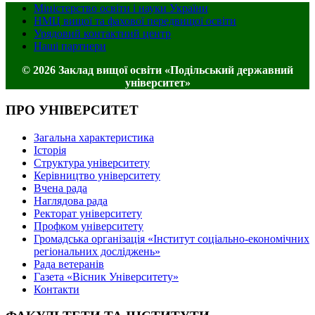
Міністерство освіти і науки України
НМЦ вищої та фахової передвищої освіти
Урядовий контактний центр
Наші партнери
© 2026 Заклад вищої освіти «Подільський державний
університет»
ПРО УНІВЕРСИТЕТ
Загальна характеристика
Історія
Структура університету
Керівництво університету
Вчена рада
Наглядова рада
Ректорат університету
Профком університету
Громадська організація «Інститут соціально-економічних
регіональних досліджень»
Рада ветеранів
Газета «Вісник Університету»
Контакти