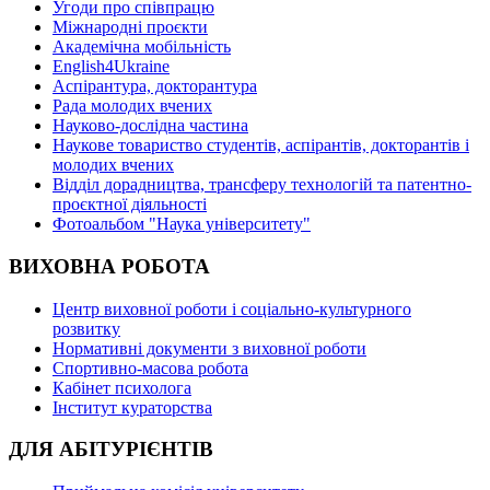
Угоди про співпрацю
Міжнародні проєкти
Академічна мобільність
English4Ukraine
Аспірантура, докторантура
Рада молодих вчених
Науково-дослідна частина
Наукове товариство студентів, аспірантів, докторантів і
молодих вчених
Відділ дорадництва, трансферу технологій та патентно-
проєктної діяльності
Фотоальбом "Наука університету"
ВИХОВНА РОБОТА
Центр виховної роботи і соціально-культурного
розвитку
Нормативні документи з виховної роботи
Спортивно-масова робота
Кабінет психолога
Інститут кураторства
ДЛЯ АБІТУРІЄНТІВ