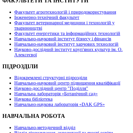
ФАКУЛЬТЕТИ ТА ІНСТИТУТИ
Факультет агротехнологій і природокористування
Інженерно-технічний факультет
Факультет ветеринарної медицини і технологій у
тваринництві
Факультет енергетики та інформаційних технологій
Навчально-науковий інститут бізнесу і фінансів
Навчально-науковий інститут харчових технологій
Науково-дослідний інститут круп'яних культур ім. О.
Алексеєвої
ПІДРОЗДІЛИ
Відокремлені структурні підрозділи
Навчально-науковий центр підвищення кваліфікації
Науково-дослідний центр "Поділля"
Навчальна лабораторія «Ботанічний сад»
Наукова бібліотека
Навчально-наукова лабораторія «DAK GPS»
НАВЧАЛЬНА РОБОТА
Навчально-методичний відділ
Відділ ліцензування, акредитації та якості освіти