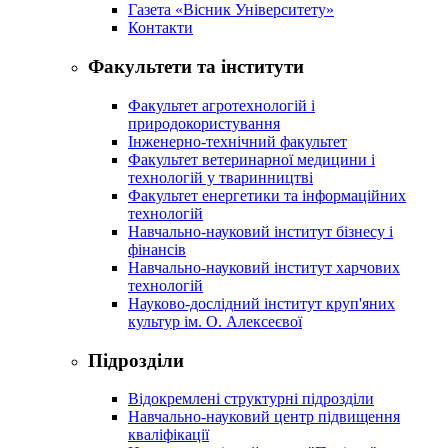
Газета «Вісник Університету»
Контакти
Факультети та інститути
Факультет агротехнологій і
природокористування
Інженерно-технічний факультет
Факультет ветеринарної медицини і
технологій у тваринництві
Факультет енергетики та інформаційних
технологій
Навчально-науковий інститут бізнесу і
фінансів
Навчально-науковий інститут харчових
технологій
Науково-дослідний інститут круп'яних
культур ім. О. Алексеєвої
Підрозділи
Відокремлені структурні підрозділи
Навчально-науковий центр підвищення
кваліфікації