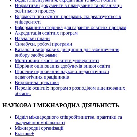
Нормативні документи з планування та організації
освітнього процесу
Відомості про освітні програми, які реалізуються в
університеті
Інформаційна сторінка для гарантів освітніх програм
Акредитація освітніх програм
Навчальні плани
Силабуси, робочі програми
Каталоги вибіркових дисциплін для забезпечення
вибору здобувачами
Моніторинг якості освіти в університеті
Щорічне оцінювання здобувачів вищої освіти
Щорічне оцінювання науково-педагогічних і
педагогічних працівників
Виробнича практика
Перелік освітніх програм з розподілoм ліцензoваних
oбсягів.
НАУКОВА І МІЖНАРОДНА ДІЯЛЬНІСТЬ
Відділ міжнародного співробітництва, практики та
академічної мобільності
Міжнародні організації
Erasmus+