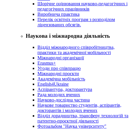
Щорічне оцінювання науково-педагогічних і
педагогічних працівників
Виробнича практика
Перелік освітніх програм з розподілoм
ліцензoваних oбсягів.
Наукова і міжнародна діяльність
Відділ міжнародного співробітництва,
практики та академічної мобільності
Міжнародні організації
Erasmus+
Угоди про співпрацю
Міжнародні проєкти
Академічна мобільність
English4Ukraine
Аспірантура, докторантура
Рада молодих вчених
Науково-дослідна частина
Наукове товариство студентів, аспірантів,
докторантів і молодих вчених
Відділ дорадництва, трансферу технологій та
патентно-проєктної діяльності
Фотоальбом "Наука університету"