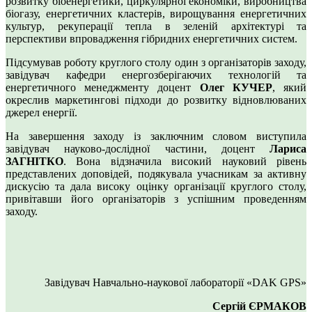
розвитку біоенергетики, циркулярної економіки, виробництва
біогазу, енергетичних кластерів, вирощування енергетичних
культур, рекуперації тепла в зеленій архітектурі та
перспективи впровадження гібридних енергетичних систем.
Підсумував роботу круглого столу один з організаторів заходу,
завідувач кафедри енергозберігаючих технологій та
енергетичного менеджменту доцент
Олег КУЧЕР
, який
окреслив маркетингові підходи до розвитку відновлюваних
джерел енергії.
На завершення заходу із заключним словом виступила
завідувач науково-дослідної частини, доцент
Лариса
ЗАГНІТКО
. Вона відзначила високий науковий рівень
представлених доповідей, подякувала учасникам за активну
дискусію та дала високу оцінку організації круглого столу,
привітавши його організаторів з успішним проведенням
заходу.
Завідувач Навчально-наукової лабораторії «DAK GPS»
Сергій ЄРМАКОВ