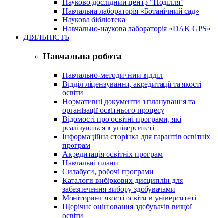
Науково-дослідний центр "Поділля"
Навчальна лабораторія «Ботанічний сад»
Наукова бібліотека
Навчально-наукова лабораторія «DAK GPS»
ДІЯЛЬНІСТЬ
Навчальна робота
Навчально-методичний відділ
Відділ ліцензування, акредитації та якості
освіти
Нормативні документи з планування та
організації освітнього процесу
Відомості про освітні програми, які
реалізуються в університеті
Інформаційна сторінка для гарантів освітніх
програм
Акредитація освітніх програм
Навчальні плани
Силабуси, робочі програми
Каталоги вибіркових дисциплін для
забезпечення вибору здобувачами
Моніторинг якості освіти в університеті
Щорічне оцінювання здобувачів вищої
освіти