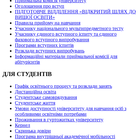
Приймальна комісія університету
Оголошення про вступ
ПІДГОТОВЧЕ ВІДДІЛЕННЯ «ВІДКРИТИЙ ШЛЯХ ДО
ВИЩОЇ ОСВІТИ»
Правила прийому на навчання
Учаснику національного мультипредметного тесту
Учаснику єдиного вступного іспиту та єдиного
фахового вступного випробування
Програми вступних іспитів
Розклади вступних випробувань
Інформаційні матеріали приймальної комісії для
абітурієнтів
ДЛЯ СТУДЕНТІВ
Графік освітнього процесу та розклади занять
Дистанційна освіта
Студентське самоврядування
Студентське життя
Умови доступності університету для навчання осіб з
особливими освітніми потребами
Проживання в гуртожитках університету
Кернел
Скринька довіри
Програма внутрішньої академічної мобільності