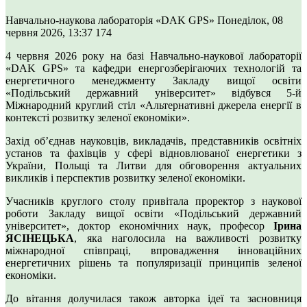
Навчально-наукова лабораторія «DAK GPS»
Понеділок, 08
червня 2026, 13:37
174
4 червня 2026 року на базі Навчально-наукової лабораторії
«DAK GPS» та кафедри енергозберігаючих технологій та
енергетичного менеджменту Закладу вищої освіти
«Подільський державний університет» відбувся 5-й
Міжнародний круглий стіл «Альтернативні джерела енергії в
контексті розвитку зеленої економіки».
Захід об’єднав науковців, викладачів, представників освітніх
установ та фахівців у сфері відновлюваної енергетики з
України, Польщі та Литви для обговорення актуальних
викликів і перспектив розвитку зеленої економіки.
Учасників круглого столу привітала проректор з наукової
роботи Закладу вищої освіти «Подільський державний
університет», доктор економічних наук, професор
Ірина
ЯСІНЕЦЬКА
, яка наголосила на важливості розвитку
міжнародної співпраці, впровадження інноваційних
енергетичних рішень та популяризації принципів зеленої
економіки.
До вітання долучилася також авторка ідеї та засновниця