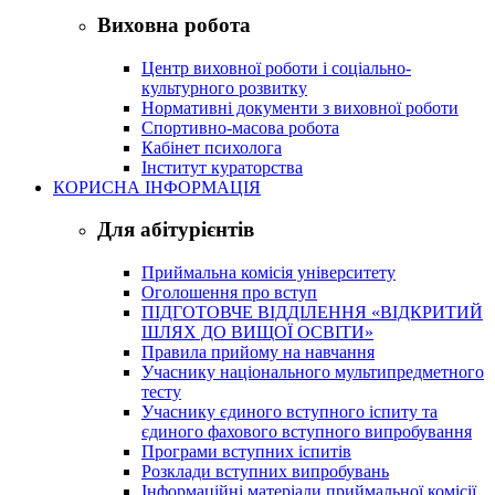
Виховна робота
Центр виховної роботи і соціально-
культурного розвитку
Нормативні документи з виховної роботи
Спортивно-масова робота
Кабінет психолога
Інститут кураторства
КОРИСНА ІНФОРМАЦІЯ
Для абітурієнтів
Приймальна комісія університету
Оголошення про вступ
ПІДГОТОВЧЕ ВІДДІЛЕННЯ «ВІДКРИТИЙ
ШЛЯХ ДО ВИЩОЇ ОСВІТИ»
Правила прийому на навчання
Учаснику національного мультипредметного
тесту
Учаснику єдиного вступного іспиту та
єдиного фахового вступного випробування
Програми вступних іспитів
Розклади вступних випробувань
Інформаційні матеріали приймальної комісії