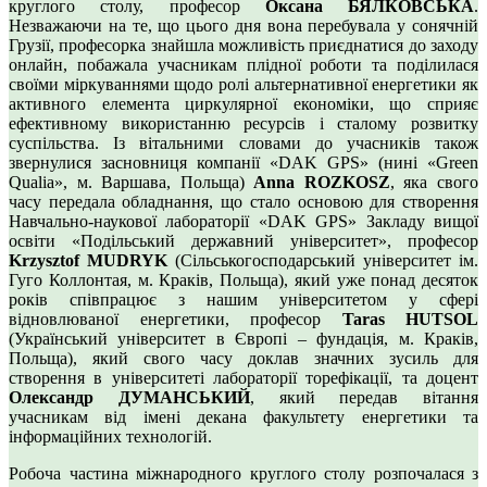
круглого столу, професор
Оксана БЯЛКОВСЬКА
.
Незважаючи на те, що цього дня вона перебувала у сонячній
Грузії, професорка знайшла можливість приєднатися до заходу
онлайн, побажала учасникам плідної роботи та поділилася
своїми міркуваннями щодо ролі альтернативної енергетики як
активного елемента циркулярної економіки, що сприяє
ефективному використанню ресурсів і сталому розвитку
суспільства. Із вітальними словами до учасників також
звернулися засновниця компанії «DAK GPS» (нині «Green
Qualia», м. Варшава, Польща)
Anna ROZKOSZ
, яка свого
часу передала обладнання, що стало основою для створення
Навчально-наукової лабораторії «DAK GPS» Закладу вищої
освіти «Подільський державний університет», професор
Krzysztof MUDRYK
(Сільськогосподарський університет ім.
Гуго Коллонтая, м. Краків, Польща), який уже понад десяток
років співпрацює з нашим університетом у сфері
відновлюваної енергетики, професор
Taras HUTSOL
(Український університет в Європі – фундація, м. Краків,
Польща), який свого часу доклав значних зусиль для
створення в університеті лабораторії торефікації, та доцент
Олександр ДУМАНСЬКИЙ
, який передав вітання
учасникам від імені декана факультету енергетики та
інформаційних технологій.
Робоча частина міжнародного круглого столу розпочалася з