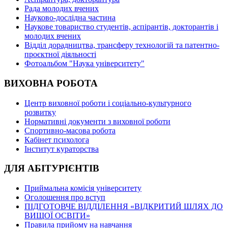
Рада молодих вчених
Науково-дослідна частина
Наукове товариство студентів, аспірантів, докторантів і
молодих вчених
Відділ дорадництва, трансферу технологій та патентно-
проєктної діяльності
Фотоальбом "Наука університету"
ВИХОВНА РОБОТА
Центр виховної роботи і соціально-культурного
розвитку
Нормативні документи з виховної роботи
Спортивно-масова робота
Кабінет психолога
Інститут кураторства
ДЛЯ АБІТУРІЄНТІВ
Приймальна комісія університету
Оголошення про вступ
ПІДГОТОВЧЕ ВІДДІЛЕННЯ «ВІДКРИТИЙ ШЛЯХ ДО
ВИЩОЇ ОСВІТИ»
Правила прийому на навчання