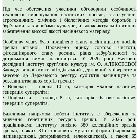
Під час обстеження учасники обговорили особливості
технології вирощування насіннєвих посівів, застосування
агротехнічних, хімічних і біологічних методів боротьби з
бур’янами та хворобами культури, а також актуальні питання
забезпечення високої якості насіннєвого матеріалу.
Особливу увагу було приділено стану насінницьких посівів
гречки їстівної. Проведено оцінку сортової чистоти,
фітосанітарного стану рослин, рівня забур’яненості та
дотримання вимог насінництва. У 2026 році Науково-
дослідний інститут круп’яних культур ім. О. АЛЕКСЕЄВОЇ
Закладу вищої освіти «Подільський державний університет»
внесено до Державного реєстру суб’єктів насінництва та
розсадництва двох сортів гречки:
• Володар – площа 10 га, категорія «Базове насіння»,
генерація супереліта;
• Подільська – площа 8 га, категорія «Базове насіння»,
генерація супереліта.
Важливим напрямом роботи інституту є збереження та
вивчення генетичних ресурсів гречки. У 2026 році
працівниками інституту висіяно 380 колекційних зразків
гречки, з яких 315 становлять мутантні форми (карликові,
напівкарликові, детермінантні, зеленоквіткові), а також 65