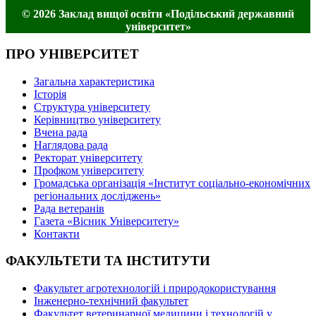
© 2026 Заклад вищої освіти «Подільський державний
університет»
ПРО УНІВЕРСИТЕТ
Загальна характеристика
Історія
Структура університету
Керівництво університету
Вчена рада
Наглядова рада
Ректорат університету
Профком університету
Громадська організація «Інститут соціально-економічних
регіональних досліджень»
Рада ветеранів
Газета «Вісник Університету»
Контакти
ФАКУЛЬТЕТИ ТА ІНСТИТУТИ
Факультет агротехнологій і природокористування
Інженерно-технічний факультет
Факультет ветеринарної медицини і технологій у