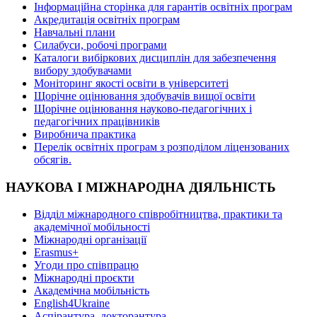
Інформаційна сторінка для гарантів освітніх програм
Акредитація освітніх програм
Навчальні плани
Силабуси, робочі програми
Каталоги вибіркових дисциплін для забезпечення
вибору здобувачами
Моніторинг якості освіти в університеті
Щорічне оцінювання здобувачів вищої освіти
Щорічне оцінювання науково-педагогічних і
педагогічних працівників
Виробнича практика
Перелік освітніх програм з розподілoм ліцензoваних
oбсягів.
НАУКОВА І МІЖНАРОДНА ДІЯЛЬНІСТЬ
Відділ міжнародного співробітництва, практики та
академічної мобільності
Міжнародні організації
Erasmus+
Угоди про співпрацю
Міжнародні проєкти
Академічна мобільність
English4Ukraine
Аспірантура, докторантура