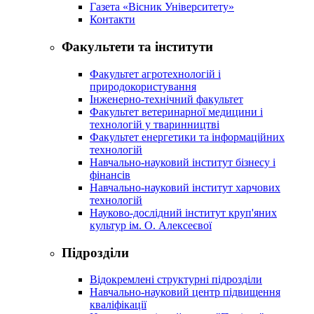
Газета «Вісник Університету»
Контакти
Факультети та інститути
Факультет агротехнологій і
природокористування
Інженерно-технічний факультет
Факультет ветеринарної медицини і
технологій у тваринництві
Факультет енергетики та інформаційних
технологій
Навчально-науковий інститут бізнесу і
фінансів
Навчально-науковий інститут харчових
технологій
Науково-дослідний інститут круп'яних
культур ім. О. Алексеєвої
Підрозділи
Відокремлені структурні підрозділи
Навчально-науковий центр підвищення
кваліфікації