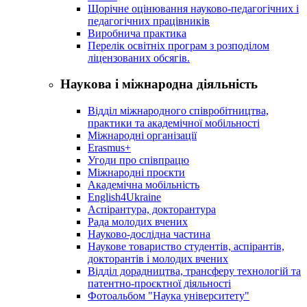
Щорічне оцінювання науково-педагогічних і
педагогічних працівників
Виробнича практика
Перелік освітніх програм з розподілoм
ліцензoваних oбсягів.
Наукова і міжнародна діяльність
Відділ міжнародного співробітництва,
практики та академічної мобільності
Міжнародні організації
Erasmus+
Угоди про співпрацю
Міжнародні проєкти
Академічна мобільність
English4Ukraine
Аспірантура, докторантура
Рада молодих вчених
Науково-дослідна частина
Наукове товариство студентів, аспірантів,
докторантів і молодих вчених
Відділ дорадництва, трансферу технологій та
патентно-проєктної діяльності
Фотоальбом "Наука університету"