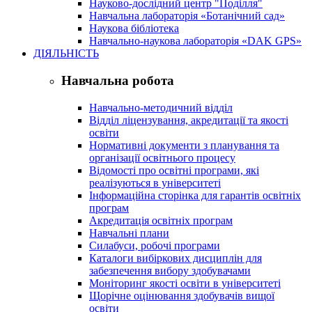
Науково-дослідний центр "Поділля"
Навчальна лабораторія «Ботанічний сад»
Наукова бібліотека
Навчально-наукова лабораторія «DAK GPS»
ДІЯЛЬНІСТЬ
Навчальна робота
Навчально-методичний відділ
Відділ ліцензування, акредитації та якості
освіти
Нормативні документи з планування та
організації освітнього процесу
Відомості про освітні програми, які
реалізуються в університеті
Інформаційна сторінка для гарантів освітніх
програм
Акредитація освітніх програм
Навчальні плани
Силабуси, робочі програми
Каталоги вибіркових дисциплін для
забезпечення вибору здобувачами
Моніторинг якості освіти в університеті
Щорічне оцінювання здобувачів вищої
освіти