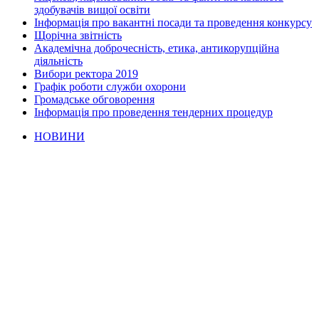
здобувачів вищої освіти
Інформація про вакантні посади та проведення конкурсу
Щорічна звітність
Академічна доброчесність, етика, антикорупційна
діяльність
Вибори ректора 2019
Графік роботи служби охорони
Громадське обговорення
Інформація про проведення тендерних процедур
НОВИНИ