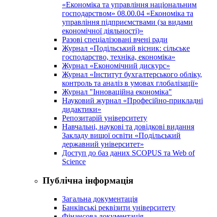
«Економіка та управління національним
господарством» 08.00.04 «Економіка та
управління підприємствами (за видами
економічної діяльності)»
Разові спеціалізовані вчені ради
Журнал «Подільський вісник: сільське
господарство, техніка, економіка»
Журнал «Економічний дискурс»
Журнал «Інститут бухгалтерського обліку,
контроль та аналіз в умовах глобалізації»
Журнал "Інноваційна економіка"
Науковий журнал «Професійно-прикладні
дидактики»
Репозитарій університету
Навчальні, наукові та довідкові видання
Закладу вищої освіти «Подільський
державний університет»
Доступ до баз даних SCOPUS та Web of
Science
Публічна інформація
Загальна документація
Банківські реквізити університету
Фінансова документація