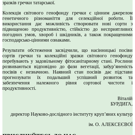
зразків гречки татарської.
Колекція світового генофонду гречки є цінним джерелом
генетичного різноманіття для селекційної роботи. Її
використання дає можливість створювати нові сорти з
підвищеною продуктивністю, стійкістю до несприятливих
погодних умов, хвороб і шкідників, а також покращеними
господарсько-цінними ознаками.
Результати обстеження засвідчили, що насінницькі посіви
сортів гречки та колекційні зразки світового генофонду
перебувають у задовільному фітосанітарному стані. Рослини
розвиваються відповідно до фази вегетації, забур’яненість
посівів є незначною. Наявний стан посівів дає підстави
прогнозувати їх подальший успішний розвиток та
забезпечення належного рівня сортової чистоти і
продуктивності.
Віталій
БУРДИГА,
директор Науково-дослідного інституту круп’яних культур
ім. О. АЛЕКСЕЄВОЇ