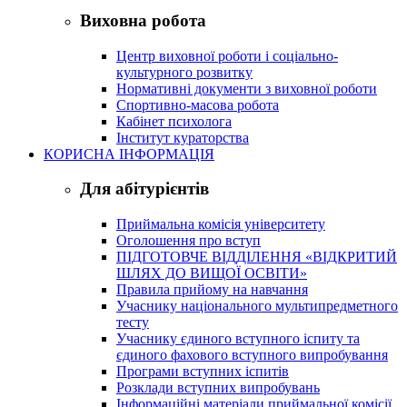
Виховна робота
Центр виховної роботи і соціально-
культурного розвитку
Нормативні документи з виховної роботи
Спортивно-масова робота
Кабінет психолога
Інститут кураторства
КОРИСНА ІНФОРМАЦІЯ
Для абітурієнтів
Приймальна комісія університету
Оголошення про вступ
ПІДГОТОВЧЕ ВІДДІЛЕННЯ «ВІДКРИТИЙ
ШЛЯХ ДО ВИЩОЇ ОСВІТИ»
Правила прийому на навчання
Учаснику національного мультипредметного
тесту
Учаснику єдиного вступного іспиту та
єдиного фахового вступного випробування
Програми вступних іспитів
Розклади вступних випробувань
Інформаційні матеріали приймальної комісії