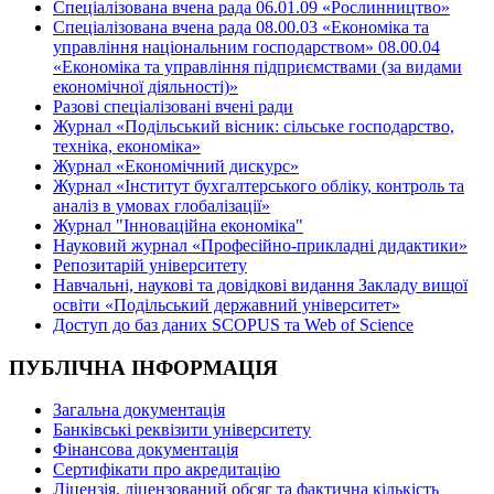
Спеціалізована вчена рада 06.01.09 «Рослинництво»
Спеціалізована вчена рада 08.00.03 «Економіка та
управління національним господарством» 08.00.04
«Економіка та управління підприємствами (за видами
економічної діяльності)»
Разові спеціалізовані вчені ради
Журнал «Подільський вісник: сільське господарство,
техніка, економіка»
Журнал «Економічний дискурс»
Журнал «Інститут бухгалтерського обліку, контроль та
аналіз в умовах глобалізації»
Журнал "Інноваційна економіка"
Науковий журнал «Професійно-прикладні дидактики»
Репозитарій університету
Навчальні, наукові та довідкові видання Закладу вищої
освіти «Подільський державний університет»
Доступ до баз даних SCOPUS та Web of Science
ПУБЛІЧНА ІНФОРМАЦІЯ
Загальна документація
Банківські реквізити університету
Фінансова документація
Сертифікати про акредитацію
Ліцензія, ліцензований обсяг та фактична кількість