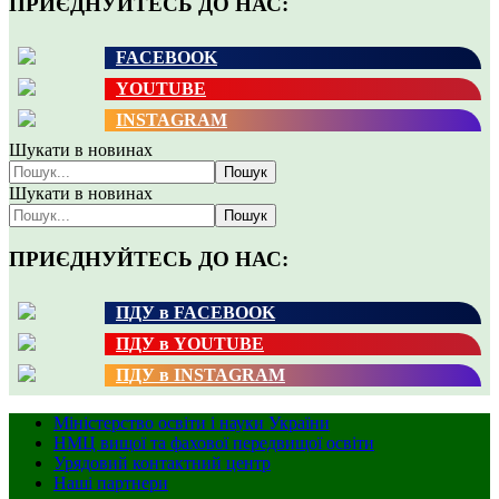
ПРИЄДНУЙТЕСЬ ДО НАС:
FACEBOOK
YOUTUBE
INSTAGRAM
Шукати в новинах
Пошук
Шукати в новинах
Пошук
ПРИЄДНУЙТЕСЬ ДО НАС:
ПДУ в FACEBOOK
ПДУ в YOUTUBE
ПДУ в INSTAGRAM
Міністерство освіти і науки України
НМЦ вищої та фахової передвищої освіти
Урядовий контактний центр
Наші партнери