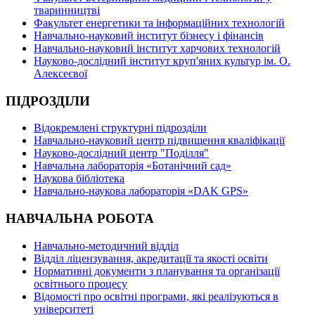
тваринництві
Факультет енергетики та інформаційних технологій
Навчально-науковий інститут бізнесу і фінансів
Навчально-науковий інститут харчових технологій
Науково-дослідний інститут круп'яних культур ім. О.
Алексеєвої
ПІДРОЗДІЛИ
Відокремлені структурні підрозділи
Навчально-науковий центр підвищення кваліфікації
Науково-дослідний центр "Поділля"
Навчальна лабораторія «Ботанічний сад»
Наукова бібліотека
Навчально-наукова лабораторія «DAK GPS»
НАВЧАЛЬНА РОБОТА
Навчально-методичний відділ
Відділ ліцензування, акредитації та якості освіти
Нормативні документи з планування та організації
освітнього процесу
Відомості про освітні програми, які реалізуються в
університеті