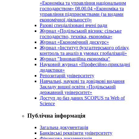
«Економіка та управління національним
господарством» 08.00.04 «Економіка та
управління підприємствами (за видами
економічної діяльності)»
Разові спеціалізовані вчені ради
Журнал «Подільський вісник: сільське
господарство, техніка, економіка»
Журнал «Економічний дискурс»
Журнал «Інститут бухгалтерського обліку,
контроль та аналіз в умовах глобалізації»
Журнал "Інноваційна економіка"
Науковий журнал «Професійно-прикладні
дидактики»
Репозитарій університету
Навчальні, наукові та довідкові видання
Закладу вищої освіти «Подільський
державний університет»
Доступ до баз даних SCOPUS та Web of
Science
Публічна інформація
Загальна документація
Банківські реквізити університету
Фінансова документація