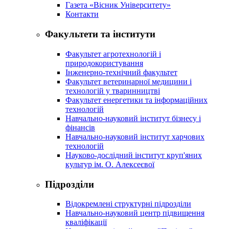
Газета «Вісник Університету»
Контакти
Факультети та інститути
Факультет агротехнологій і
природокористування
Інженерно-технічний факультет
Факультет ветеринарної медицини і
технологій у тваринництві
Факультет енергетики та інформаційних
технологій
Навчально-науковий інститут бізнесу і
фінансів
Навчально-науковий інститут харчових
технологій
Науково-дослідний інститут круп'яних
культур ім. О. Алексеєвої
Підрозділи
Відокремлені структурні підрозділи
Навчально-науковий центр підвищення
кваліфікації