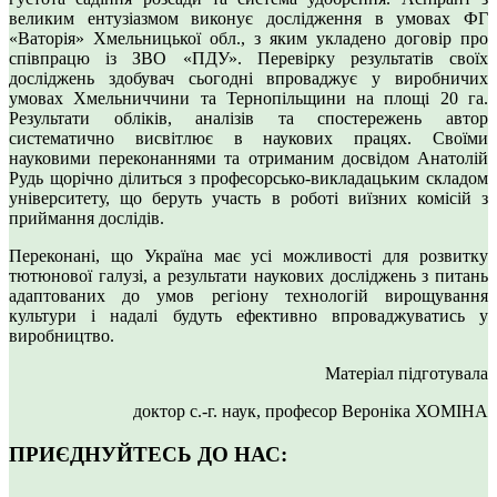
великим ентузіазмом виконує дослідження в умовах ФГ
«Ваторія» Хмельницької обл., з яким укладено договір про
співпрацю із ЗВО «ПДУ». Перевірку результатів своїх
досліджень здобувач сьогодні впроваджує у виробничих
умовах Хмельниччини та Тернопільщини на площі 20 га.
Результати обліків, аналізів та спостережень автор
систематично висвітлює в наукових працях. Своїми
науковими переконаннями та отриманим досвідом Анатолій
Рудь щорічно ділиться з професорсько-викладацьким складом
університету, що беруть участь в роботі виїзних комісій з
приймання дослідів.
Переконані, що Україна має усі можливості для розвитку
тютюнової галузі, а результати наукових досліджень з питань
адаптованих до умов регіону технологій вирощування
культури і надалі будуть ефективно впроваджуватись у
виробництво.
Матеріал підготувала
доктор с.-г. наук, професор Вероніка ХОМІНА
ПРИЄДНУЙТЕСЬ ДО НАС: