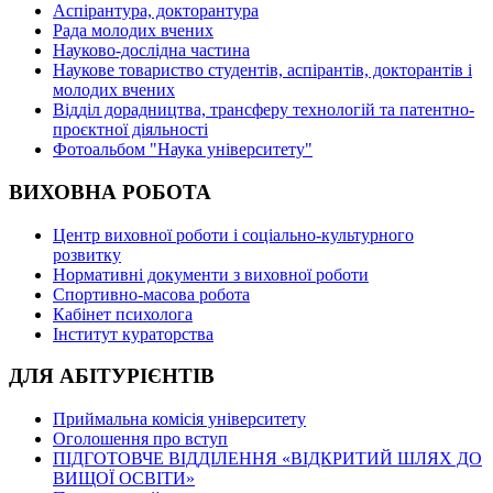
Аспірантура, докторантура
Рада молодих вчених
Науково-дослідна частина
Наукове товариство студентів, аспірантів, докторантів і
молодих вчених
Відділ дорадництва, трансферу технологій та патентно-
проєктної діяльності
Фотоальбом "Наука університету"
ВИХОВНА РОБОТА
Центр виховної роботи і соціально-культурного
розвитку
Нормативні документи з виховної роботи
Спортивно-масова робота
Кабінет психолога
Інститут кураторства
ДЛЯ АБІТУРІЄНТІВ
Приймальна комісія університету
Оголошення про вступ
ПІДГОТОВЧЕ ВІДДІЛЕННЯ «ВІДКРИТИЙ ШЛЯХ ДО
ВИЩОЇ ОСВІТИ»