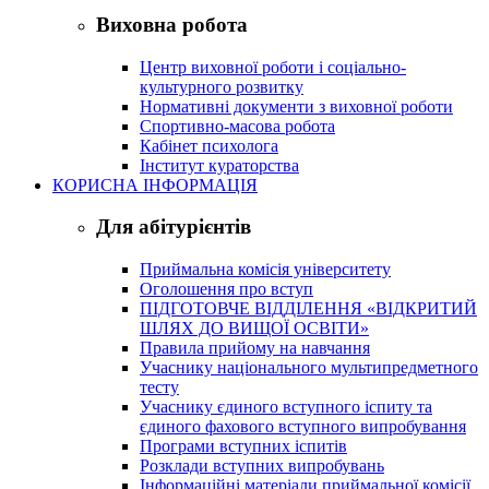
Виховна робота
Центр виховної роботи і соціально-
культурного розвитку
Нормативні документи з виховної роботи
Спортивно-масова робота
Кабінет психолога
Інститут кураторства
КОРИСНА ІНФОРМАЦІЯ
Для абітурієнтів
Приймальна комісія університету
Оголошення про вступ
ПІДГОТОВЧЕ ВІДДІЛЕННЯ «ВІДКРИТИЙ
ШЛЯХ ДО ВИЩОЇ ОСВІТИ»
Правила прийому на навчання
Учаснику національного мультипредметного
тесту
Учаснику єдиного вступного іспиту та
єдиного фахового вступного випробування
Програми вступних іспитів
Розклади вступних випробувань
Інформаційні матеріали приймальної комісії