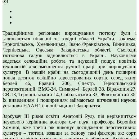
(8)
Традиційними регіонами вирощування тютюну були і
залишаються південні та західні області України, зокрема,
Тернопільська, Хмельницька, Івано-Франківська, Вінницька,
Чернівецька, Одеська, Закарпатська області. Сьогодні
тютюнова галузь відновлюється в Україні. Науковцями
ведеться селекційна робота та науковий пошук новітніх
технологій для зменшення ручної праці при вирощуванні
культури. В нашій країні на сьогоднішній день поширені
понад десяток офіційно зареєстрованих сортів, серед яких:
Берлей 46, Бравий 200, Спектр, Тернопільський
перспективний, ВМС-24, Символ-4, Берлей 38, Вірджинія 27,
СВ-13, Тернопільський 14, Собольчський 33, Жовтолистий 36.
Їх виведенням і поширенням займаються вітчизняні наукові
установи НААН Тернопільщини і Закарпаття.
Здобувач ІІІ рівня освіти Анатолій Рудь під керівництвом
наукового керівника доктора с.-г. наук, професора Вероніки
Хоміної, вже третій рік виконує дослідження перспективної
культури – тютюн, взявши за основу такі фактори як: сорт,
густота садіння розсади та система удобрення. Аспірант з