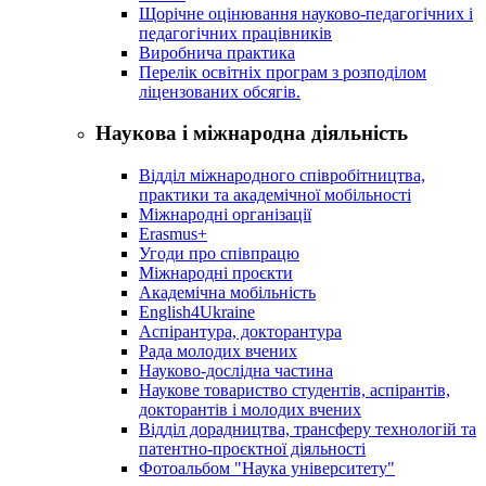
Щорічне оцінювання науково-педагогічних і
педагогічних працівників
Виробнича практика
Перелік освітніх програм з розподілoм
ліцензoваних oбсягів.
Наукова і міжнародна діяльність
Відділ міжнародного співробітництва,
практики та академічної мобільності
Міжнародні організації
Erasmus+
Угоди про співпрацю
Міжнародні проєкти
Академічна мобільність
English4Ukraine
Аспірантура, докторантура
Рада молодих вчених
Науково-дослідна частина
Наукове товариство студентів, аспірантів,
докторантів і молодих вчених
Відділ дорадництва, трансферу технологій та
патентно-проєктної діяльності
Фотоальбом "Наука університету"