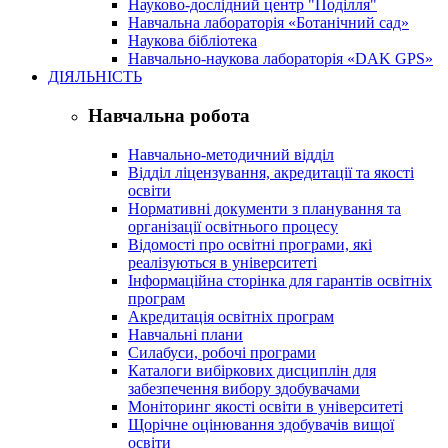
Науково-дослідний центр "Поділля"
Навчальна лабораторія «Ботанічний сад»
Наукова бібліотека
Навчально-наукова лабораторія «DAK GPS»
ДІЯЛЬНІСТЬ
Навчальна робота
Навчально-методичний відділ
Відділ ліцензування, акредитації та якості
освіти
Нормативні документи з планування та
організації освітнього процесу
Відомості про освітні програми, які
реалізуються в університеті
Інформаційна сторінка для гарантів освітніх
програм
Акредитація освітніх програм
Навчальні плани
Силабуси, робочі програми
Каталоги вибіркових дисциплін для
забезпечення вибору здобувачами
Моніторинг якості освіти в університеті
Щорічне оцінювання здобувачів вищої
освіти