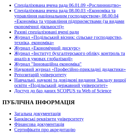
Спеціалізована вчена рада 06.01.09 «Рослинництво»
Спеціалізована вчена рада 08.00.03 «Економіка та
управління національним господарством» 08.00.04
«Економіка та управління підприємствами (за видами
економічної діяльності)»
Разові спеціалізовані вчені ради
Журнал «Подільський вісник: сільське господарство,
техніка, економіка»
Журнал «Економічний дискурс»
Журнал «Інститут бухгалтерського обліку, контроль та
аналіз в умовах глобалізації»
Журнал "Інноваційна економіка"
Науковий журнал «Професійно-прикладні дидактики»
Репозитарій університету
Навчальні, наукові та довідкові видання Закладу вищої
освіти «Подільський державний університет»
Доступ до баз даних SCOPUS та Web of Science
ПУБЛІЧНА ІНФОРМАЦІЯ
Загальна документація
Банківські реквізити університету
Фінансова документація
Сертифікати про акредитацію