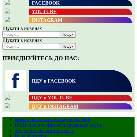
FACEBOOK
YOUTUBE
INSTAGRAM
Шукати в новинах
Пошук
Шукати в новинах
Пошук
ПРИЄДНУЙТЕСЬ ДО НАС:
ПДУ в FACEBOOK
ПДУ в YOUTUBE
ПДУ в INSTAGRAM
Міністерство освіти і науки України
НМЦ вищої та фахової передвищої освіти
Урядовий контактний центр
Наші партнери