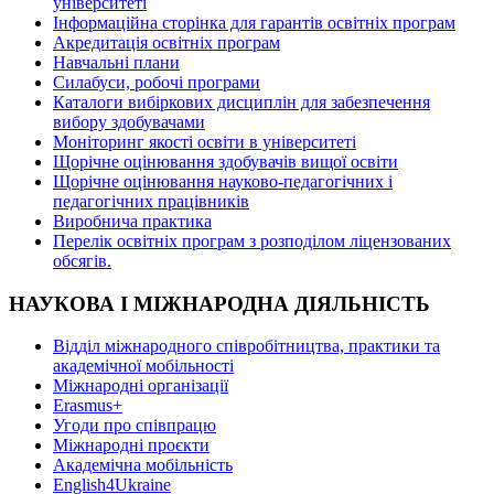
університеті
Інформаційна сторінка для гарантів освітніх програм
Акредитація освітніх програм
Навчальні плани
Силабуси, робочі програми
Каталоги вибіркових дисциплін для забезпечення
вибору здобувачами
Моніторинг якості освіти в університеті
Щорічне оцінювання здобувачів вищої освіти
Щорічне оцінювання науково-педагогічних і
педагогічних працівників
Виробнича практика
Перелік освітніх програм з розподілoм ліцензoваних
oбсягів.
НАУКОВА І МІЖНАРОДНА ДІЯЛЬНІСТЬ
Відділ міжнародного співробітництва, практики та
академічної мобільності
Міжнародні організації
Erasmus+
Угоди про співпрацю
Міжнародні проєкти
Академічна мобільність
English4Ukraine