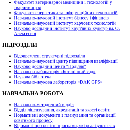
Факультет ветеринарної медицини і технологій у
тваринництві
Факультет енергетики та інформаційних технологій
Навчально-науковий інститут бізнесу і фінансів
Навчально-науковий інститут харчових технологій
Науково-дослідний інститут круп'яних культур ім. О.
Алексеєвої
ПІДРОЗДІЛИ
Відокремлені структурні підрозділи
Навчально-науковий центр підвищення кваліфікації
Науково-дослідний центр "Поділля"
Навчальна лабораторія «Ботанічний сад»
Наукова бібліотека
Навчально-наукова лабораторія «DAK GPS»
НАВЧАЛЬНА РОБОТА
Навчально-методичний відділ
Відділ ліцензування, акредитації та якості освіти
Нормативні документи з планування та організації
освітнього процесу
Відомості про освітні програми, які реалізуються в