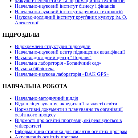
Факультет енергетики та інформаційних технологій
Навчально-науковий інститут бізнесу і фінансів
Навчально-науковий інститут харчових технологій
Науково-дослідний інститут круп'яних культур ім. О.
Алексеєвої
ПІДРОЗДІЛИ
Відокремлені структурні підрозділи
Навчально-науковий центр підвищення кваліфікації
Науково-дослідний центр "Поділля"
Навчальна лабораторія «Ботанічний сад»
Наукова бібліотека
Навчально-наукова лабораторія «DAK GPS»
НАВЧАЛЬНА РОБОТА
Навчально-методичний відділ
Відділ ліцензування, акредитації та якості освіти
Нормативні документи з планування та організації
освітнього процесу
Відомості про освітні програми, які реалізуються в
університеті
Інформаційна сторінка для гарантів освітніх програм
Акредитація освітніх програм