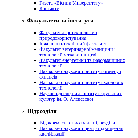
Газета «Вісник Університету»
Контакти
Факультети та інститути
Факультет агротехнологій і
природокористування
Інженерно-технічний факультет
Факультет ветеринарної медицини і
технологій у тваринництві
Факультет енергетики та інформаційних
технологій
Навчально-науковий інститут бізнесу і
фінансів
Навчально-науковий інститут харчових
технологій
Науково-дослідний інститут круп'яних
культур ім. О. Алексеєвої
Підрозділи
Відокремлені структурні підрозділи
Навчально-науковий центр підвищення
кваліфікації