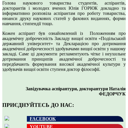
Голова наукового товариства студентів, аспірантів,
докторантів і молодих вчених Юлія ГОРЮК докладно та
інформативно розповіла аспірантам про роботу товариства,
нюанси друку наукових статей у фахових виданнях, форми
навчання, стипендії тощо.
Кожен аспірант був ознайомлений із Положенням про
академічну доброчесність Закладу вищої освіти «Подільський
державний університет» та Декларацією про дотримання
академічної доброчесності здобувачами вищої освіти у нашому
закладі. Саме ці документи регламентують чітке і неухильне
дотримання принципів академічної доброчесності та
передбачають формування високої академічної культури у
здобувачів вищої освіти ступеня доктор філософії.
Завідувачка аспірантури, докторантури Наталія
ФЕДОРЧУК
ПРИЄДНУЙТЕСЬ ДО НАС:
FACEBOOK
YOUTUBE