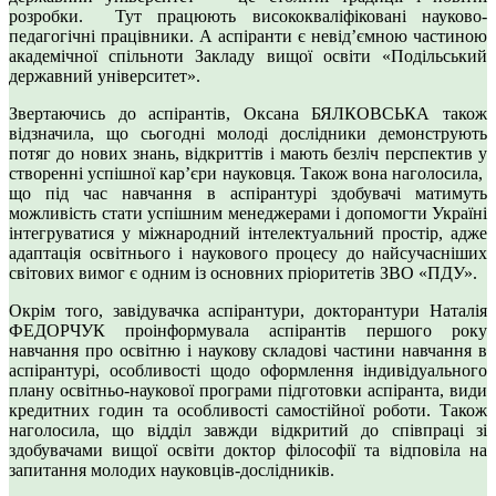
розробки. Тут працюють висококваліфіковані науково-
педагогічні працівники. А аспіранти є невід’ємною частиною
академічної спільноти Закладу вищої освіти «Подільський
державний університет».
Звертаючись до аспірантів, Оксана БЯЛКОВСЬКА також
відзначила, що сьогодні молоді дослідники демонструють
потяг до нових знань, відкриттів і мають безліч перспектив у
створенні успішної кар’єри науковця. Також вона наголосила,
що під час навчання в аспірантурі здобувачі матимуть
можливість стати успішним менеджерами і допомогти Україні
інтегруватися у міжнародний інтелектуальний простір, адже
адаптація освітнього і наукового процесу до найсучасніших
світових вимог є одним із основних пріоритетів ЗВО «ПДУ».
Окрім того, завідувачка аспірантури, докторантури Наталія
ФЕДОРЧУК проінформувала аспірантів першого року
навчання про освітню і наукову складові частини навчання в
аспірантурі, особливості щодо оформлення індивідуального
плану освітньо-наукової програми підготовки аспіранта, види
кредитних годин та особливості самостійної роботи. Також
наголосила, що відділ завжди відкритий до співпраці зі
здобувачами вищої освіти доктор філософії та відповіла на
запитання молодих науковців-дослідників.