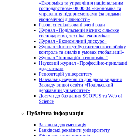
«Економіка та управління національним
господарством» 08.00.04 «Економіка та
управління підприємствами (за видами
економічної діяльності)»
Разові спеціалізовані вчені ради
Журнал «Подільський вісник: сільське
господарство, техніка, економіка»
Журнал «Економічний дискурс»
Журнал «Інститут бухгалтерського обліку,
контроль та аналіз в умовах глобалізації»
Журнал "Інноваційна економіка"
Науковий журнал «Професійно-прикладні
дидактики»
Репозитарій університету
Навчальні, наукові та довідкові видання
Закладу вищої освіти «Подільський
державний університет»
Доступ до баз даних SCOPUS та Web of
Science
Публічна інформація
Загальна документація
Банківські реквізити університету
Фінансова документація