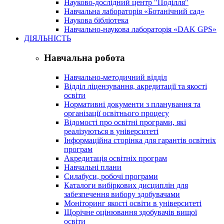
Науково-дослідний центр "Поділля"
Навчальна лабораторія «Ботанічний сад»
Наукова бібліотека
Навчально-наукова лабораторія «DAK GPS»
ДІЯЛЬНІСТЬ
Навчальна робота
Навчально-методичний відділ
Відділ ліцензування, акредитації та якості
освіти
Нормативні документи з планування та
організації освітнього процесу
Відомості про освітні програми, які
реалізуються в університеті
Інформаційна сторінка для гарантів освітніх
програм
Акредитація освітніх програм
Навчальні плани
Силабуси, робочі програми
Каталоги вибіркових дисциплін для
забезпечення вибору здобувачами
Моніторинг якості освіти в університеті
Щорічне оцінювання здобувачів вищої
освіти