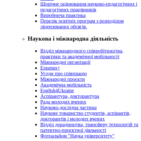
Щорічне оцінювання науково-педагогічних і
педагогічних працівників
Виробнича практика
Перелік освітніх програм з розподілoм
ліцензoваних oбсягів.
Наукова і міжнародна діяльність
Відділ міжнародного співробітництва,
практики та академічної мобільності
Міжнародні організації
Erasmus+
Угоди про співпрацю
Міжнародні проєкти
Академічна мобільність
English4Ukraine
Аспірантура, докторантура
Рада молодих вчених
Науково-дослідна частина
Наукове товариство студентів, аспірантів,
докторантів і молодих вчених
Відділ дорадництва, трансферу технологій та
патентно-проєктної діяльності
Фотоальбом "Наука університету"