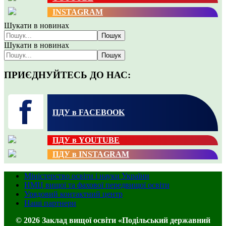
INSTAGRAM
Шукати в новинах
Пошук
Шукати в новинах
Пошук
ПРИЄДНУЙТЕСЬ ДО НАС:
ПДУ в FACEBOOK
ПДУ в YOUTUBE
ПДУ в INSTAGRAM
Міністерство освіти і науки України
НМЦ вищої та фахової передвищої освіти
Урядовий контактний центр
Наші партнери
© 2026 Заклад вищої освіти «Подільський державний