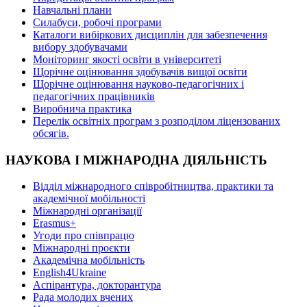
Навчальні плани
Силабуси, робочі програми
Каталоги вибіркових дисциплін для забезпечення
вибору здобувачами
Моніторинг якості освіти в університеті
Щорічне оцінювання здобувачів вищої освіти
Щорічне оцінювання науково-педагогічних і
педагогічних працівників
Виробнича практика
Перелік освітніх програм з розподілoм ліцензoваних
oбсягів.
НАУКОВА І МІЖНАРОДНА ДІЯЛЬНІСТЬ
Відділ міжнародного співробітництва, практики та
академічної мобільності
Міжнародні організації
Erasmus+
Угоди про співпрацю
Міжнародні проєкти
Академічна мобільність
English4Ukraine
Аспірантура, докторантура
Рада молодих вчених