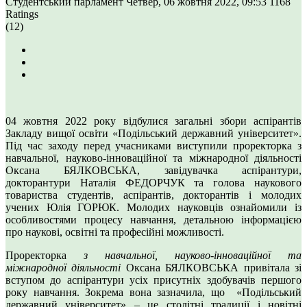
Студентський парламент
Четвер, 06 жовтня 2022, 09:53
1168
Ratings
(12)
04 жовтня 2022 року відбулися загальні збори аспірантів
Закладу вищої освіти «Подільський державний університет».
Під час заходу перед учасниками виступили проректорка з
навчальної, науково-інноваційної та міжнародної діяльності
Оксана БЯЛКОВСЬКА, завідувачка аспірантури,
докторантури Наталія ФЕДОРЧУК та голова наукового
товариства студентів, аспірантів, докторантів і молодих
учених Юлія ГОРЮК. Молодих науковців ознайомили із
особливостями процесу навчання, детальною інформацією
про наукові, освітні та професійні можливості.
Проректорка
з навчальної, науково-інноваційної та
міжнародної діяльності
Оксана БЯЛКОВСЬКА привітала зі
вступом до аспірантури усіх присутніх здобувачів першого
року навчання. Зокрема вона зазначила, що «Подільський
державний університет» – це столітні традиції і новітні