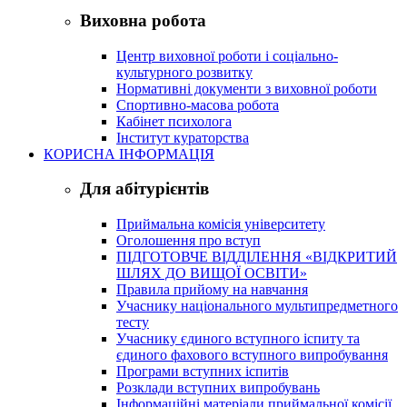
Виховна робота
Центр виховної роботи і соціально-
культурного розвитку
Нормативні документи з виховної роботи
Спортивно-масова робота
Кабінет психолога
Інститут кураторства
КОРИСНА ІНФОРМАЦІЯ
Для абітурієнтів
Приймальна комісія університету
Оголошення про вступ
ПІДГОТОВЧЕ ВІДДІЛЕННЯ «ВІДКРИТИЙ
ШЛЯХ ДО ВИЩОЇ ОСВІТИ»
Правила прийому на навчання
Учаснику національного мультипредметного
тесту
Учаснику єдиного вступного іспиту та
єдиного фахового вступного випробування
Програми вступних іспитів
Розклади вступних випробувань
Інформаційні матеріали приймальної комісії