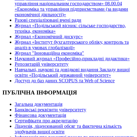
управління національним господарством» 08.00.04
«Економіка та управління підприємствами (за видами
економічної діяльності)»
Разові спеціалізовані вчені ради
Журнал «Подільський вісник: сільське господарство,
техніка, економіка»
Журнал «Економічний дискурс»
Журнал «Інститут бухгалтерського обліку, контроль та
аналіз в умовах глобалізації»
Журнал "Інноваційна економіка"
Науковий журнал «Професійно-прикладні дидактики»
Репозитарій університету
Навчальні, наукові та довідкові видання Закладу вищої
освіти «Подільський державний університет»
Доступ до баз даних SCOPUS та Web of Science
ПУБЛІЧНА ІНФОРМАЦІЯ
Загальна документація
Банківські реквізити університету
Фінансова документація
Сертифікати про акредитацію
Ліцензія, ліцензований обсяг та фактична кількість
здобувачів вищої освіти