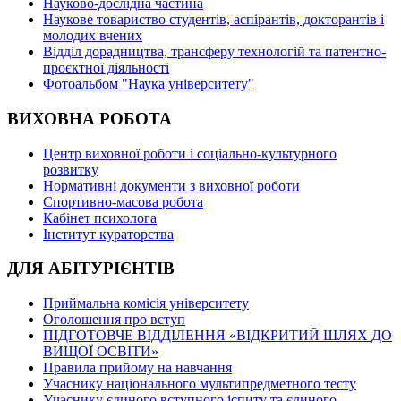
Науково-дослідна частина
Наукове товариство студентів, аспірантів, докторантів і
молодих вчених
Відділ дорадництва, трансферу технологій та патентно-
проєктної діяльності
Фотоальбом "Наука університету"
ВИХОВНА РОБОТА
Центр виховної роботи і соціально-культурного
розвитку
Нормативні документи з виховної роботи
Спортивно-масова робота
Кабінет психолога
Інститут кураторства
ДЛЯ АБІТУРІЄНТІВ
Приймальна комісія університету
Оголошення про вступ
ПІДГОТОВЧЕ ВІДДІЛЕННЯ «ВІДКРИТИЙ ШЛЯХ ДО
ВИЩОЇ ОСВІТИ»
Правила прийому на навчання
Учаснику національного мультипредметного тесту
Учаснику єдиного вступного іспиту та єдиного