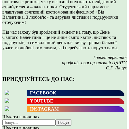
поштова скринька, у яку всі охочі опускають невід'ємний
атрибут свята – валентинки. Студентський парламент
влаштував святковий костюмований флешмоб «Від
Валентина. З любов'ю» та дарував листівки і подаруночки
оточуючим!
Під час заходу був зроблений акцент на тому, що День
Святого Валентина – це не лише свято квітів, листівок та
подарунків, а символічний день для вияву трішки більшої
уваги та любові тим людям, які перебувають поруч з вами.
Голова первинної
профспілкової організації ПДАТУ
С.Г. Ліщук
ПРИЄДНУЙТЕСЬ ДО НАС:
FACEBOOK
YOUTUBE
INSTAGRAM
Шукати в новинах
Пошук
Шукати в новинах