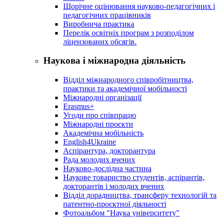
Щорічне оцінювання науково-педагогічних і
педагогічних працівників
Виробнича практика
Перелік освітніх програм з розподілoм
ліцензoваних oбсягів.
Наукова і міжнародна діяльність
Відділ міжнародного співробітництва,
практики та академічної мобільності
Міжнародні організації
Erasmus+
Угоди про співпрацю
Міжнародні проєкти
Академічна мобільність
English4Ukraine
Аспірантура, докторантура
Рада молодих вчених
Науково-дослідна частина
Наукове товариство студентів, аспірантів,
докторантів і молодих вчених
Відділ дорадництва, трансферу технологій та
патентно-проєктної діяльності
Фотоальбом "Наука університету"