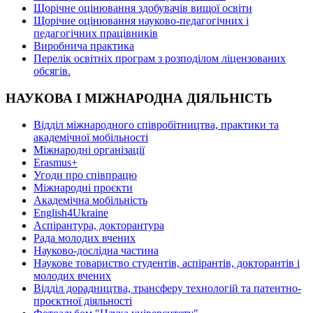
Щорічне оцінювання здобувачів вищої освіти
Щорічне оцінювання науково-педагогічних і
педагогічних працівників
Виробнича практика
Перелік освітніх програм з розподілoм ліцензoваних
oбсягів.
НАУКОВА І МІЖНАРОДНА ДІЯЛЬНІСТЬ
Відділ міжнародного співробітництва, практики та
академічної мобільності
Міжнародні організації
Erasmus+
Угоди про співпрацю
Міжнародні проєкти
Академічна мобільність
English4Ukraine
Аспірантура, докторантура
Рада молодих вчених
Науково-дослідна частина
Наукове товариство студентів, аспірантів, докторантів і
молодих вчених
Відділ дорадництва, трансферу технологій та патентно-
проєктної діяльності