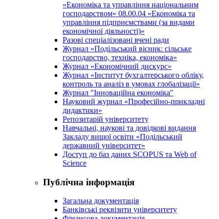
«Економіка та управління національним
господарством» 08.00.04 «Економіка та
управління підприємствами (за видами
економічної діяльності)»
Разові спеціалізовані вчені ради
Журнал «Подільський вісник: сільське
господарство, техніка, економіка»
Журнал «Економічний дискурс»
Журнал «Інститут бухгалтерського обліку,
контроль та аналіз в умовах глобалізації»
Журнал "Інноваційна економіка"
Науковий журнал «Професійно-прикладні
дидактики»
Репозитарій університету
Навчальні, наукові та довідкові видання
Закладу вищої освіти «Подільський
державний університет»
Доступ до баз даних SCOPUS та Web of
Science
Публічна інформація
Загальна документація
Банківські реквізити університету
Фінансова документація