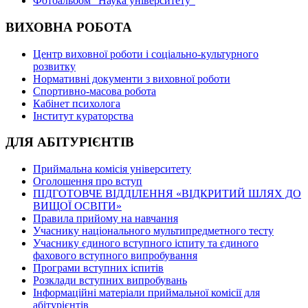
Фотоальбом "Наука університету"
ВИХОВНА РОБОТА
Центр виховної роботи і соціально-культурного
розвитку
Нормативні документи з виховної роботи
Спортивно-масова робота
Кабінет психолога
Інститут кураторства
ДЛЯ АБІТУРІЄНТІВ
Приймальна комісія університету
Оголошення про вступ
ПІДГОТОВЧЕ ВІДДІЛЕННЯ «ВІДКРИТИЙ ШЛЯХ ДО
ВИЩОЇ ОСВІТИ»
Правила прийому на навчання
Учаснику національного мультипредметного тесту
Учаснику єдиного вступного іспиту та єдиного
фахового вступного випробування
Програми вступних іспитів
Розклади вступних випробувань
Інформаційні матеріали приймальної комісії для
абітурієнтів