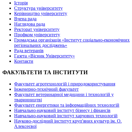
Історія
Структура університету
Керівництво університету
Вчена рада
Наглядова рада
Ректорат університету
Профком університету
Громадська організація «Інститут соціально-економічних
регіональних досліджень»
Рада ветеранів
Газета «Вісник Університету»
Контакти
ФАКУЛЬТЕТИ ТА ІНСТИТУТИ
Факультет агротехнологій і природокористування
Інженерно-технічний факультет
Факультет ветеринарної медицини і технологій у
тваринництві
Факультет енергетики та інформаційних технологій
Навчально-науковий інститут бізнесу і фінансів
Навчально-науковий інститут харчових технологій
Науково-дослідний інститут круп'яних культур ім. О.
Алексеєвої