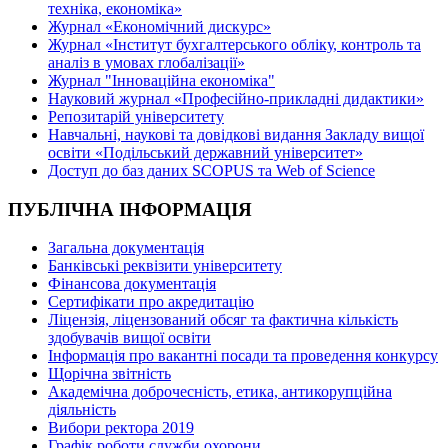
техніка, економіка»
Журнал «Економічний дискурс»
Журнал «Інститут бухгалтерського обліку, контроль та
аналіз в умовах глобалізації»
Журнал "Інноваційна економіка"
Науковий журнал «Професійно-прикладні дидактики»
Репозитарій університету
Навчальні, наукові та довідкові видання Закладу вищої
освіти «Подільський державний університет»
Доступ до баз даних SCOPUS та Web of Science
ПУБЛІЧНА ІНФОРМАЦІЯ
Загальна документація
Банківські реквізити університету
Фінансова документація
Сертифікати про акредитацію
Ліцензія, ліцензований обсяг та фактична кількість
здобувачів вищої освіти
Інформація про вакантні посади та проведення конкурсу
Щорічна звітність
Академічна доброчесність, етика, антикорупційна
діяльність
Вибори ректора 2019
Графік роботи служби охорони