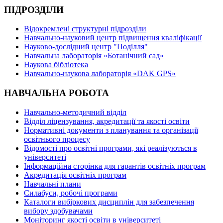
ПІДРОЗДІЛИ
Відокремлені структурні підрозділи
Навчально-науковий центр підвищення кваліфікації
Науково-дослідний центр "Поділля"
Навчальна лабораторія «Ботанічний сад»
Наукова бібліотека
Навчально-наукова лабораторія «DAK GPS»
НАВЧАЛЬНА РОБОТА
Навчально-методичний відділ
Відділ ліцензування, акредитації та якості освіти
Нормативні документи з планування та організації
освітнього процесу
Відомості про освітні програми, які реалізуються в
університеті
Інформаційна сторінка для гарантів освітніх програм
Акредитація освітніх програм
Навчальні плани
Силабуси, робочі програми
Каталоги вибіркових дисциплін для забезпечення
вибору здобувачами
Моніторинг якості освіти в університеті