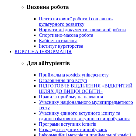
Виховна робота
Центр виховної роботи і соціально-
культурного розвитку
Нормативні документи з виховної роботи
Спортивно-масова робота
Кабінет психолога
Інститут кураторства
КОРИСНА ІНФОРМАЦІЯ
Для абітурієнтів
Приймальна комісія університету
Оголошення про вступ
ПІДГОТОВЧЕ ВІДДІЛЕННЯ «ВІДКРИТИЙ
ШЛЯХ ДО ВИЩОЇ ОСВІТИ»
Правила прийому на навчання
Учаснику національного мультипредметного
тесту
Учаснику єдиного вступного іспиту та
єдиного фахового вступного випробування
Програми вступних іспитів
Розклади вступних випробувань
Інформаційні матеріали приймальної комісії