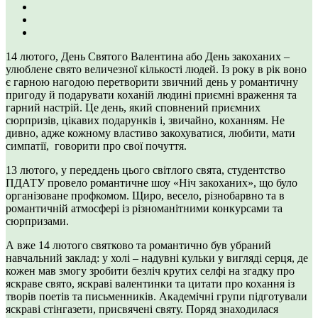
14 лютого, День Святого Валентина або День закоханих –
улюблене свято величезної кількості людей. Із року в рік воно
є гарною нагодою перетворити звичний день у романтичну
пригоду й подарувати коханій людині приємні враження та
гарний настрій. Це день, який сповнений приємних
сюрпризів, цікавих подарунків і, звичайно, коханням. Не
дивно, адже кожному властиво закохуватися, любити, мати
симпатії, говорити про свої почуття.
13 лютого, у переддень цього світлого свята, студентство
ПДАТУ провело романтичне шоу «Ніч закоханих», що було
організоване профкомом. Щиро, весело, різнобарвно та в
романтичній атмосфері із різноманітними конкурсами та
сюрпризами.
А вже 14 лютого святково та романтично був убраний
навчальний заклад: у холі – надувні кульки у вигляді серця, де
кожен мав змогу зробити безліч крутих селфі на згадку про
яскраве свято, яскраві валентинки та цитати про кохання із
творів поетів та письменників. Академічні групи підготували
яскраві стінгазети, присвячені святу. Поряд знаходилася