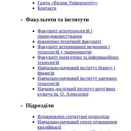
Газета «Вісник Університету»
Контакти
Факультети та інститути
Факультет агротехнологій і
природокористування
Інженерно-технічний факультет
Факультет ветеринарної медицини і
технологій у тваринництві
Факультет енергетики та інформаційних
технологій
Навчально-науковий інститут бізнесу і
фінансів
Навчально-науковий інститут харчових
технологій
Науково-дослідний інститут круп'яних
культур ім. О. Алексеєвої
Підрозділи
Відокремлені структурні підрозділи
Навчально-науковий центр підвищення
кваліфікації