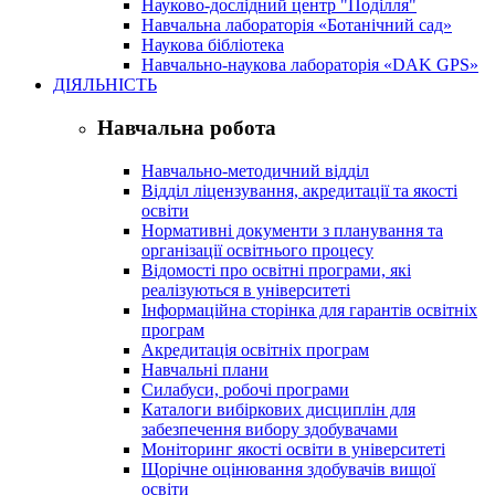
Науково-дослідний центр "Поділля"
Навчальна лабораторія «Ботанічний сад»
Наукова бібліотека
Навчально-наукова лабораторія «DAK GPS»
ДІЯЛЬНІСТЬ
Навчальна робота
Навчально-методичний відділ
Відділ ліцензування, акредитації та якості
освіти
Нормативні документи з планування та
організації освітнього процесу
Відомості про освітні програми, які
реалізуються в університеті
Інформаційна сторінка для гарантів освітніх
програм
Акредитація освітніх програм
Навчальні плани
Силабуси, робочі програми
Каталоги вибіркових дисциплін для
забезпечення вибору здобувачами
Моніторинг якості освіти в університеті
Щорічне оцінювання здобувачів вищої
освіти