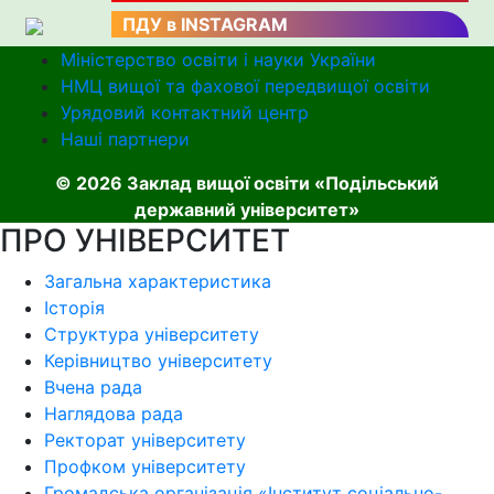
ПДУ в INSTAGRAM
Міністерство освіти і науки України
НМЦ вищої та фахової передвищої освіти
Урядовий контактний центр
Наші партнери
© 2026 Заклад вищої освіти «Подільський
державний університет»
ПРО УНІВЕРСИТЕТ
Загальна характеристика
Історія
Структура університету
Керівництво університету
Вчена рада
Наглядова рада
Ректорат університету
Профком університету
Громадська організація «Інститут соціально-