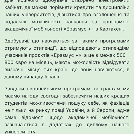
Для кожного здобувача створено електронний
кабінет, де можна порівняти кредити та дисципліни
наших університетів, дізнатися про оголошення та
подальші можливості навчання за програмою
академічної мобільності «Еразмус +» в Картахені.
Здобувачі, що навчаються за такими програмами
отримують стипендії, що відповідають стипендіям
учасників проєктів «Еразмус +», а це в межах 500 –
800 євро на місяць, мають можливість відвідувати
визначні місця тих країн, де вони навчаються, в
даному випадку Іспанії.
Завдяки європейським програмам та грантам ми
маємо нагоду сьогодні забезпечити наших кращих
студентів можливостями пошуку себе, як фахівців
не тільки на ринку праці України, а й Європи, адже
саме відомості щодо академічної мобільності
зазначаються в додатках до диплому нашого
університету.