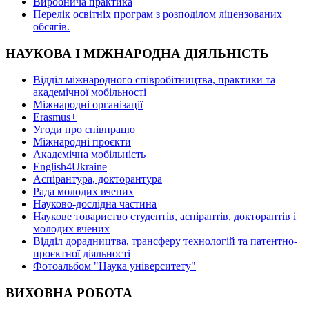
Виробнича практика
Перелік освітніх програм з розподілoм ліцензoваних
oбсягів.
НАУКОВА І МІЖНАРОДНА ДІЯЛЬНІСТЬ
Відділ міжнародного співробітництва, практики та
академічної мобільності
Міжнародні організації
Erasmus+
Угоди про співпрацю
Міжнародні проєкти
Академічна мобільність
English4Ukraine
Аспірантура, докторантура
Рада молодих вчених
Науково-дослідна частина
Наукове товариство студентів, аспірантів, докторантів і
молодих вчених
Відділ дорадництва, трансферу технологій та патентно-
проєктної діяльності
Фотоальбом "Наука університету"
ВИХОВНА РОБОТА