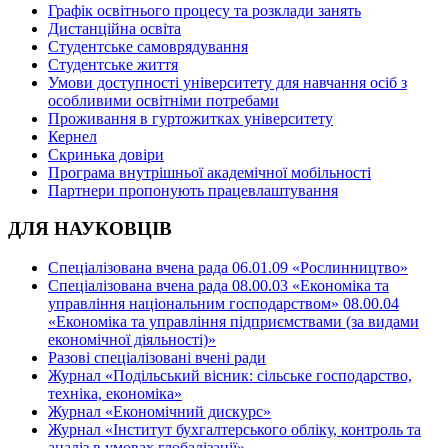
Графік освітнього процесу та розклади занять
Дистанційна освіта
Студентське самоврядування
Студентське життя
Умови доступності університету для навчання осіб з
особливими освітніми потребами
Проживання в гуртожитках університету
Кернел
Скринька довіри
Програма внутрішньої академічної мобільності
Партнери пропонують працевлаштування
ДЛЯ НАУКОВЦІВ
Спеціалізована вчена рада 06.01.09 «Рослинництво»
Спеціалізована вчена рада 08.00.03 «Економіка та
управління національним господарством» 08.00.04
«Економіка та управління підприємствами (за видами
економічної діяльності)»
Разові спеціалізовані вчені ради
Журнал «Подільський вісник: сільське господарство,
техніка, економіка»
Журнал «Економічний дискурс»
Журнал «Інститут бухгалтерського обліку, контроль та
аналіз в умовах глобалізації»