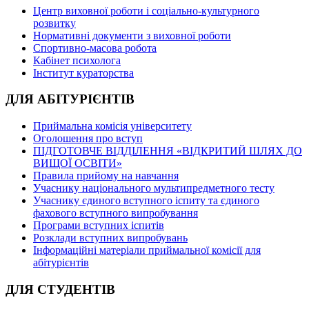
Центр виховної роботи і соціально-культурного
розвитку
Нормативні документи з виховної роботи
Спортивно-масова робота
Кабінет психолога
Інститут кураторства
ДЛЯ АБІТУРІЄНТІВ
Приймальна комісія університету
Оголошення про вступ
ПІДГОТОВЧЕ ВІДДІЛЕННЯ «ВІДКРИТИЙ ШЛЯХ ДО
ВИЩОЇ ОСВІТИ»
Правила прийому на навчання
Учаснику національного мультипредметного тесту
Учаснику єдиного вступного іспиту та єдиного
фахового вступного випробування
Програми вступних іспитів
Розклади вступних випробувань
Інформаційні матеріали приймальної комісії для
абітурієнтів
ДЛЯ СТУДЕНТІВ