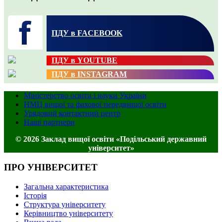
ПДУ в FACEBOOK
ПДУ в YOUTUBE
ПДУ в INSTAGRAM
Міністерство освіти і науки України
НМЦ вищої та фахової передвищої освіти
Урядовий контактний центр
Наші партнери
© 2026 Заклад вищої освіти «Подільський державний
університет»
ПРО УНІВЕРСИТЕТ
Загальна характеристика
Історія
Структура університету
Керівництво університету