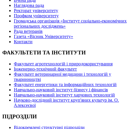
Вчена рада
Наглядова рада
Ректорат університету
Профком університету
Громадська організація «Інститут соціально-економічних
регіональних досліджень»
Рада ветеранів
Газета «Вісник Університету»
Контакти
ФАКУЛЬТЕТИ ТА ІНСТИТУТИ
Факультет агротехнологій і природокористування
Інженерно-технічний факультет
Факультет ветеринарної медицини і технологій у
тваринництві
Факультет енергетики та інформаційних технологій
Навчально-науковий інститут бізнесу і фінансів
Навчально-науковий інститут харчових технологій
Науково-дослідний інститут круп'яних культур ім. О.
Алексеєвої
ПІДРОЗДІЛИ
Відокремлені структурні підрозділи