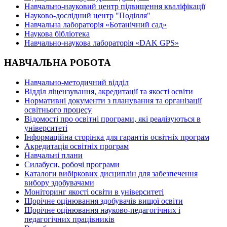
Навчально-науковий центр підвищення кваліфікації
Науково-дослідний центр "Поділля"
Навчальна лабораторія «Ботанічний сад»
Наукова бібліотека
Навчально-наукова лабораторія «DAK GPS»
НАВЧАЛЬНА РОБОТА
Навчально-методичний відділ
Відділ ліцензування, акредитації та якості освіти
Нормативні документи з планування та організації
освітнього процесу
Відомості про освітні програми, які реалізуються в
університеті
Інформаційна сторінка для гарантів освітніх програм
Акредитація освітніх програм
Навчальні плани
Силабуси, робочі програми
Каталоги вибіркових дисциплін для забезпечення
вибору здобувачами
Моніторинг якості освіти в університеті
Щорічне оцінювання здобувачів вищої освіти
Щорічне оцінювання науково-педагогічних і
педагогічних працівників