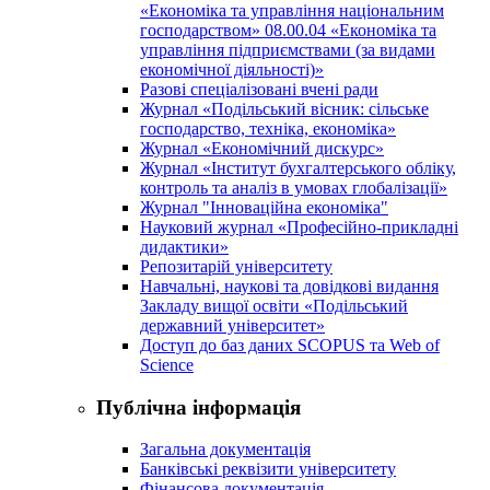
«Економіка та управління національним
господарством» 08.00.04 «Економіка та
управління підприємствами (за видами
економічної діяльності)»
Разові спеціалізовані вчені ради
Журнал «Подільський вісник: сільське
господарство, техніка, економіка»
Журнал «Економічний дискурс»
Журнал «Інститут бухгалтерського обліку,
контроль та аналіз в умовах глобалізації»
Журнал "Інноваційна економіка"
Науковий журнал «Професійно-прикладні
дидактики»
Репозитарій університету
Навчальні, наукові та довідкові видання
Закладу вищої освіти «Подільський
державний університет»
Доступ до баз даних SCOPUS та Web of
Science
Публічна інформація
Загальна документація
Банківські реквізити університету
Фінансова документація