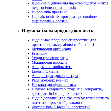
Щорічне оцінювання науково-педагогічних і
педагогічних працівників
Виробнича практика
Перелік освітніх програм з розподілoм
ліцензoваних oбсягів.
Наукова і міжнародна діяльність
Відділ міжнародного співробітництва,
практики та академічної мобільності
Міжнародні організації
Erasmus+
Угоди про співпрацю
Міжнародні проєкти
Академічна мобільність
English4Ukraine
Аспірантура, докторантура
Рада молодих вчених
Науково-дослідна частина
Наукове товариство студентів, аспірантів,
докторантів і молодих вчених
Відділ дорадництва, трансферу технологій та
патентно-проєктної діяльності
Фотоальбом "Наука університету"