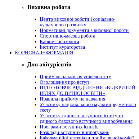
Виховна робота
Центр виховної роботи і соціально-
культурного розвитку
Нормативні документи з виховної роботи
Спортивно-масова робота
Кабінет психолога
Інститут кураторства
КОРИСНА ІНФОРМАЦІЯ
Для абітурієнтів
Приймальна комісія університету
Оголошення про вступ
ПІДГОТОВЧЕ ВІДДІЛЕННЯ «ВІДКРИТИЙ
ШЛЯХ ДО ВИЩОЇ ОСВІТИ»
Правила прийому на навчання
Учаснику національного мультипредметного
тесту
Учаснику єдиного вступного іспиту та
єдиного фахового вступного випробування
Програми вступних іспитів
Розклади вступних випробувань
Інформаційні матеріали приймальної комісії