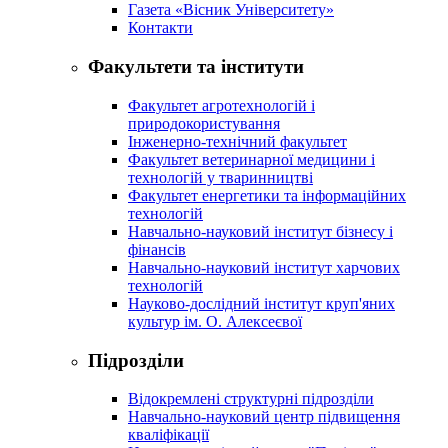
Газета «Вісник Університету»
Контакти
Факультети та інститути
Факультет агротехнологій і
природокористування
Інженерно-технічний факультет
Факультет ветеринарної медицини і
технологій у тваринництві
Факультет енергетики та інформаційних
технологій
Навчально-науковий інститут бізнесу і
фінансів
Навчально-науковий інститут харчових
технологій
Науково-дослідний інститут круп'яних
культур ім. О. Алексеєвої
Підрозділи
Відокремлені структурні підрозділи
Навчально-науковий центр підвищення
кваліфікації