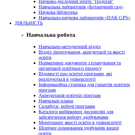
Науково-дослідний центр "Поділля"
Навчальна лабораторія «Ботанічний сад»
Наукова бібліотека
Навчально-наукова лабораторія «DAK GPS»
ДІЯЛЬНІСТЬ
Навчальна робота
Навчально-методичний відділ
Відділ ліцензування, акредитації та якості
освіти
Нормативні документи з планування та
організації освітнього процесу
Відомості про освітні програми, які
реалізуються в університеті
Інформаційна сторінка для гарантів освітніх
програм
Акредитація освітніх програм
Навчальні плани
Силабуси, робочі програми
Каталоги вибіркових дисциплін для
забезпечення вибору здобувачами
Моніторинг якості освіти в університеті
Щорічне оцінювання здобувачів вищої
освіти