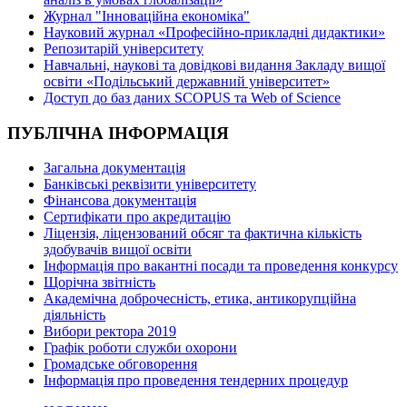
Журнал "Інноваційна економіка"
Науковий журнал «Професійно-прикладні дидактики»
Репозитарій університету
Навчальні, наукові та довідкові видання Закладу вищої
освіти «Подільський державний університет»
Доступ до баз даних SCOPUS та Web of Science
ПУБЛІЧНА ІНФОРМАЦІЯ
Загальна документація
Банківські реквізити університету
Фінансова документація
Сертифікати про акредитацію
Ліцензія, ліцензований обсяг та фактична кількість
здобувачів вищої освіти
Інформація про вакантні посади та проведення конкурсу
Щорічна звітність
Академічна доброчесність, етика, антикорупційна
діяльність
Вибори ректора 2019
Графік роботи служби охорони
Громадське обговорення
Інформація про проведення тендерних процедур