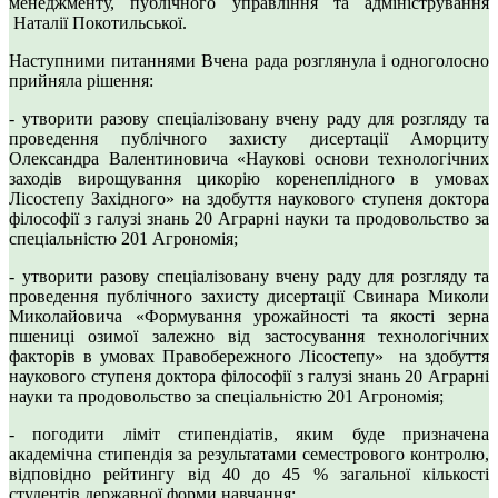
менеджменту, публічного управління та адміністрування
Наталії Покотильської.
Наступними питаннями Вчена рада розглянула і одноголосно
прийняла рішення:
- утворити разову спеціалізовану вчену раду для розгляду та
проведення публічного захисту дисертації Аморциту
Олександра Валентиновича «Наукові основи технологічних
заходів вирощування цикорію коренеплідного в умовах
Лісостепу Західного» на здобуття наукового ступеня доктора
філософії з галузі знань 20 Аграрні науки та продовольство за
спеціальністю 201 Агрономія;
- утворити разову спеціалізовану вчену раду для розгляду та
проведення публічного захисту дисертації Свинара Миколи
Миколайовича «Формування урожайності та якості зерна
пшениці озимої залежно від застосування технологічних
факторів в умовах Правобережного Лісостепу» на здобуття
наукового ступеня доктора філософії з галузі знань 20 Аграрні
науки та продовольство за спеціальністю 201 Агрономія;
- погодити ліміт стипендіатів, яким буде призначена
академічна стипендія за результатами семестрового контролю,
відповідно рейтингу від 40 до 45 % загальної кількості
студентів державної форми навчання;