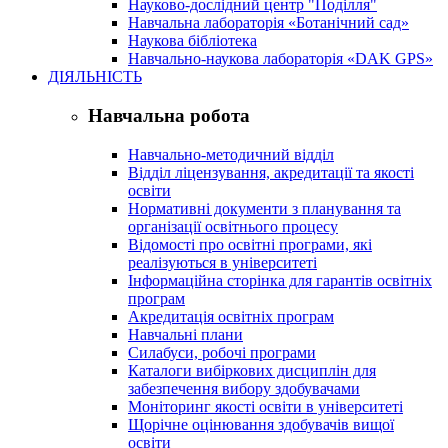
Науково-дослідний центр "Поділля"
Навчальна лабораторія «Ботанічний сад»
Наукова бібліотека
Навчально-наукова лабораторія «DAK GPS»
ДІЯЛЬНІСТЬ
Навчальна робота
Навчально-методичний відділ
Відділ ліцензування, акредитації та якості
освіти
Нормативні документи з планування та
організації освітнього процесу
Відомості про освітні програми, які
реалізуються в університеті
Інформаційна сторінка для гарантів освітніх
програм
Акредитація освітніх програм
Навчальні плани
Силабуси, робочі програми
Каталоги вибіркових дисциплін для
забезпечення вибору здобувачами
Моніторинг якості освіти в університеті
Щорічне оцінювання здобувачів вищої
освіти