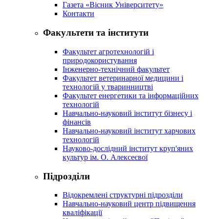
Газета «Вісник Університету»
Контакти
Факультети та інститути
Факультет агротехнологій і
природокористування
Інженерно-технічний факультет
Факультет ветеринарної медицини і
технологій у тваринництві
Факультет енергетики та інформаційних
технологій
Навчально-науковий інститут бізнесу і
фінансів
Навчально-науковий інститут харчових
технологій
Науково-дослідний інститут круп'яних
культур ім. О. Алексеєвої
Підрозділи
Відокремлені структурні підрозділи
Навчально-науковий центр підвищення
кваліфікації