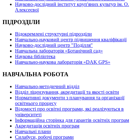
Науково-дослідний інститут круп'яних культур ім. О.
Алексеєвої
ПІДРОЗДІЛИ
Відокремлені структурні підрозділи
Навчально-науковий центр підвищення кваліфікації
Науково-дослідний центр "Поділля"
Навчальна лабораторія «Ботанічний сад»
Наукова бібліотека
Навчально-наукова лабораторія «DAK GPS»
НАВЧАЛЬНА РОБОТА
Навчально-методичний відділ
Відділ ліцензування, акредитації та якості освіти
Нормативні документи з планування та організації
освітнього процесу
Відомості про освітні програми, які реалізуються в
університеті
Інформаційна сторінка для гарантів освітніх програм
Акредитація освітніх програм
Навчальні плани
Силабуси, робочі програми