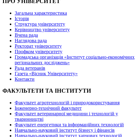
ПРО УНІВЕРСИТЕТ
Загальна характеристика
Історія
Структура університету
Керівництво університету
Вчена рада
Наглядова рада
Ректорат університету
Профком університету
Громадська організація «Інститут соціально-економічних
регіональних досліджень»
Рада ветеранів
Газета «Вісник Університету»
Контакти
ФАКУЛЬТЕТИ ТА ІНСТИТУТИ
Факультет агротехнологій і природокористування
Інженерно-технічний факультет
Факультет ветеринарної медицини і технологій у
тваринництві
Факультет енергетики та інформаційних технологій
Навчально-науковий інститут бізнесу і фінансів
Навчально-науковий інститут харчових технологій