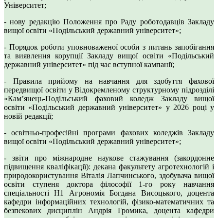
Університет;
- нову редакцію Положення про Раду роботодавців Закладу
вищої освіти «Подільський державний університет»;
- Порядок роботи уповноваженої особи з питань запобігання
та виявлення корупції Закладу вищої освіти «Подільський
державний університет» під час вступної кампанії;
- Правила прийому на навчання для здобуття фахової
передвищої освіти у Відокремленому структурному підрозділі
«Кам’янець-Подільський фаховий коледж Закладу вищої
освіти «Подільський державний університет» у 2026 році у
новій редакції;
- освітньо-професійні програми фахових коледжів Закладу
вищої освіти «Подільський державний університет»;
- звіти про міжнародне наукове стажування (закордонне
підвищення кваліфікації): декана факультету агротехнологій і
природокористування Віталія Лапчинського, здобувача вищої
освіти ступеня доктора філософії 1-го року навчання
спеціальності Н1 Агрономія Богдана Висоцького, доцента
кафедри інформаційних технологій, фізико-математичних та
безпекових дисциплін Андрія Громика, доцента кафедри