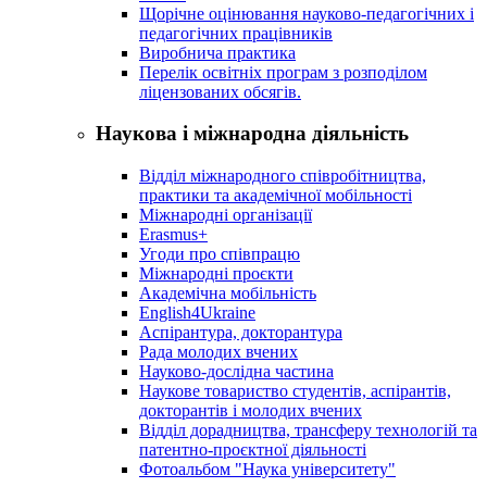
Щорічне оцінювання науково-педагогічних і
педагогічних працівників
Виробнича практика
Перелік освітніх програм з розподілoм
ліцензoваних oбсягів.
Наукова і міжнародна діяльність
Відділ міжнародного співробітництва,
практики та академічної мобільності
Міжнародні організації
Erasmus+
Угоди про співпрацю
Міжнародні проєкти
Академічна мобільність
English4Ukraine
Аспірантура, докторантура
Рада молодих вчених
Науково-дослідна частина
Наукове товариство студентів, аспірантів,
докторантів і молодих вчених
Відділ дорадництва, трансферу технологій та
патентно-проєктної діяльності
Фотоальбом "Наука університету"