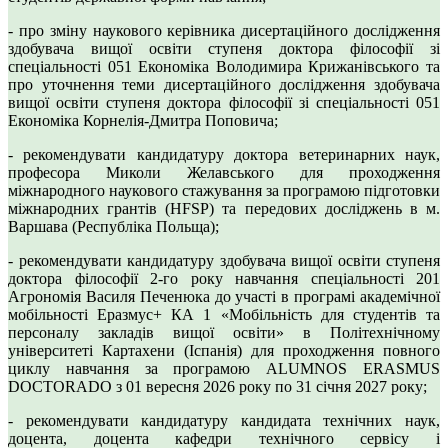
- про зміну наукового керівника дисертаційного дослідження
здобувача вищої освіти ступеня доктора філософії зі
спеціальності 051 Економіка Володимира Крижанівського та
про уточнення теми дисертаційного дослідження здобувача
вищої освіти ступеня доктора філософії зі спеціальності 051
Економіка Корнелія-Дмитра Поповича;
- рекомендувати кандидатуру доктора ветеринарних наук,
професора Миколи Желавського для проходження
міжнародного наукового стажування за програмою підготовки
міжнародних грантів (HFSP) та передових досліджень в м.
Варшава (Республіка Польща);
- рекомендувати кандидатуру здобувача вищої освіти ступеня
доктора філософії 2-го року навчання спеціальності 201
Агрономія Василя Печенюка до участі в програмі академічної
мобільності Еразмус+ КА 1 «Мобільність для студентів та
персоналу закладів вищої освіти» в Політехнічному
університеті Картахени (Іспанія) для проходження повного
циклу навчання за програмою ALUMNOS ERASMUS
DOCTORADO з 01 вересня 2026 року по 31 січня 2027 року;
- рекомендувати кандидатуру кандидата технічних наук,
доцента, доцента кафедри технічного сервісу і