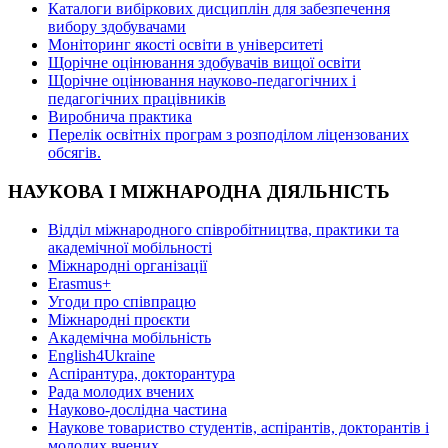
Каталоги вибіркових дисциплін для забезпечення
вибору здобувачами
Моніторинг якості освіти в університеті
Щорічне оцінювання здобувачів вищої освіти
Щорічне оцінювання науково-педагогічних і
педагогічних працівників
Виробнича практика
Перелік освітніх програм з розподілoм ліцензoваних
oбсягів.
НАУКОВА І МІЖНАРОДНА ДІЯЛЬНІСТЬ
Відділ міжнародного співробітництва, практики та
академічної мобільності
Міжнародні організації
Erasmus+
Угоди про співпрацю
Міжнародні проєкти
Академічна мобільність
English4Ukraine
Аспірантура, докторантура
Рада молодих вчених
Науково-дослідна частина
Наукове товариство студентів, аспірантів, докторантів і
молодих вчених