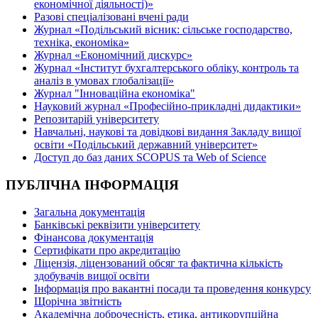
економічної діяльності)»
Разові спеціалізовані вчені ради
Журнал «Подільський вісник: сільське господарство,
техніка, економіка»
Журнал «Економічний дискурс»
Журнал «Інститут бухгалтерського обліку, контроль та
аналіз в умовах глобалізації»
Журнал "Інноваційна економіка"
Науковий журнал «Професійно-прикладні дидактики»
Репозитарій університету
Навчальні, наукові та довідкові видання Закладу вищої
освіти «Подільський державний університет»
Доступ до баз даних SCOPUS та Web of Science
ПУБЛІЧНА ІНФОРМАЦІЯ
Загальна документація
Банківські реквізити університету
Фінансова документація
Сертифікати про акредитацію
Ліцензія, ліцензований обсяг та фактична кількість
здобувачів вищої освіти
Інформація про вакантні посади та проведення конкурсу
Щорічна звітність
Академічна доброчесність, етика, антикорупційна