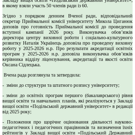
Закладу вищої освіти «Подільський державний університет»,
в якому взяли участь 50 членів ради із 60.
Згідно з порядком денним Вченої ради, відповідальний
секретар Приймальної комісії університету Микола Циганюк
доповів про готовність Приймальної комісії до проведення
вступної кампанії 2026 року. Виконувачка обов’язків
директора центру виховної роботи і соціально-культурного
розвитку Наталія Українець доповіла про проведену виховну
роботу у 2025-2026 н.р. Про результати акредитації освітніх
програм у 2025-2026 н.р. доповіла виконувачка обов’язків
керівника відділу ліцензування, акредитації та якості освіти
Оксана Сідлецька.
Вчена рада розглянула та затвердила:
- зміни до структури та штатного розпису університету;
- зміни до освітніх програм першого (бакалаврського) рівня
вищої освіти та навчальних планів, які реалізуються у Закладі
вищої освіти «Подільський державний університет» в редакції
від 2025 року;
- Положення про щорічне оцінювання діяльності науково-
педагогічних і педагогічних працівників та визначення їхніх
рейтингів у Закладі вищої освіти «Подільський Державний