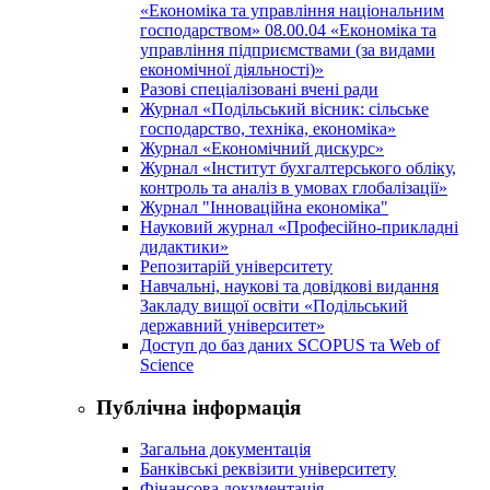
«Економіка та управління національним
господарством» 08.00.04 «Економіка та
управління підприємствами (за видами
економічної діяльності)»
Разові спеціалізовані вчені ради
Журнал «Подільський вісник: сільське
господарство, техніка, економіка»
Журнал «Економічний дискурс»
Журнал «Інститут бухгалтерського обліку,
контроль та аналіз в умовах глобалізації»
Журнал "Інноваційна економіка"
Науковий журнал «Професійно-прикладні
дидактики»
Репозитарій університету
Навчальні, наукові та довідкові видання
Закладу вищої освіти «Подільський
державний університет»
Доступ до баз даних SCOPUS та Web of
Science
Публічна інформація
Загальна документація
Банківські реквізити університету
Фінансова документація