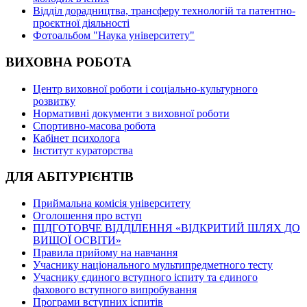
Відділ дорадництва, трансферу технологій та патентно-
проєктної діяльності
Фотоальбом "Наука університету"
ВИХОВНА РОБОТА
Центр виховної роботи і соціально-культурного
розвитку
Нормативні документи з виховної роботи
Спортивно-масова робота
Кабінет психолога
Інститут кураторства
ДЛЯ АБІТУРІЄНТІВ
Приймальна комісія університету
Оголошення про вступ
ПІДГОТОВЧЕ ВІДДІЛЕННЯ «ВІДКРИТИЙ ШЛЯХ ДО
ВИЩОЇ ОСВІТИ»
Правила прийому на навчання
Учаснику національного мультипредметного тесту
Учаснику єдиного вступного іспиту та єдиного
фахового вступного випробування
Програми вступних іспитів