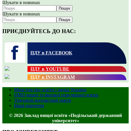
Шукати в новинах
Пошук
Шукати в новинах
Пошук
ПРИЄДНУЙТЕСЬ ДО НАС:
ПДУ в FACEBOOK
ПДУ в YOUTUBE
ПДУ в INSTAGRAM
Міністерство освіти і науки України
НМЦ вищої та фахової передвищої освіти
Урядовий контактний центр
Наші партнери
© 2026 Заклад вищої освіти «Подільський державний
університет»