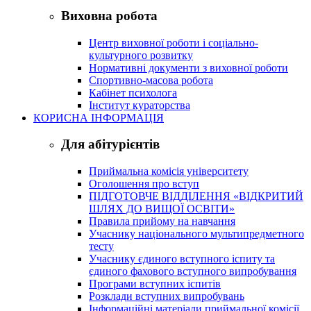
Виховна робота
Центр виховної роботи і соціально-
культурного розвитку
Нормативні документи з виховної роботи
Спортивно-масова робота
Кабінет психолога
Інститут кураторства
КОРИСНА ІНФОРМАЦІЯ
Для абітурієнтів
Приймальна комісія університету
Оголошення про вступ
ПІДГОТОВЧЕ ВІДДІЛЕННЯ «ВІДКРИТИЙ
ШЛЯХ ДО ВИЩОЇ ОСВІТИ»
Правила прийому на навчання
Учаснику національного мультипредметного
тесту
Учаснику єдиного вступного іспиту та
єдиного фахового вступного випробування
Програми вступних іспитів
Розклади вступних випробувань
Інформаційні матеріали приймальної комісії