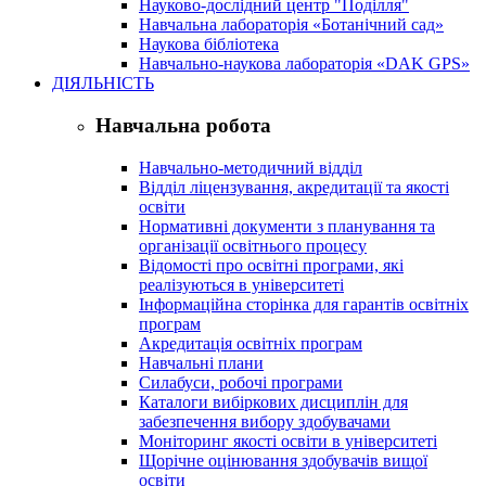
Науково-дослідний центр "Поділля"
Навчальна лабораторія «Ботанічний сад»
Наукова бібліотека
Навчально-наукова лабораторія «DAK GPS»
ДІЯЛЬНІСТЬ
Навчальна робота
Навчально-методичний відділ
Відділ ліцензування, акредитації та якості
освіти
Нормативні документи з планування та
організації освітнього процесу
Відомості про освітні програми, які
реалізуються в університеті
Інформаційна сторінка для гарантів освітніх
програм
Акредитація освітніх програм
Навчальні плани
Силабуси, робочі програми
Каталоги вибіркових дисциплін для
забезпечення вибору здобувачами
Моніторинг якості освіти в університеті
Щорічне оцінювання здобувачів вищої
освіти