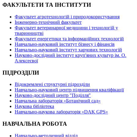
ФАКУЛЬТЕТИ ТА ІНСТИТУТИ
Факультет агротехнологій і природокористування
Інженерно-технічний факультет
Факультет ветеринарної медицини і технологій у
тваринництві
Факультет енергетики та інформаційних технологій
Навчально-науковий інститут бізнесу і фінансів
Навчально-науковий інститут харчових технологій
Науково-дослідний інститут круп'яних культур ім. О.
Алексеєвої
ПІДРОЗДІЛИ
Відокремлені структурні підрозділи
Навчально-науковий центр підвищення кваліфікації
Науково-дослідний центр "Поділля"
Навчальна лабораторія «Ботанічний сад»
Наукова бібліотека
Навчально-наукова лабораторія «DAK GPS»
НАВЧАЛЬНА РОБОТА
Навчально-методичний відділ