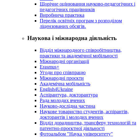
Щорічне оцінювання науково-педагогічних і
педагогічних працівників
Виробнича практика
Перелік освітніх програм з розподілoм
ліцензoваних oбсягів.
Наукова і міжнародна діяльність
Відділ міжнародного співробітництва,
практики та академічної мобільності
Міжнародні організації
Erasmus+
Угоди про співпрацю
Міжнародні проєкти
Академічна мобільність
English4Ukraine
Аспірантура, докторантура
Рада молодих вчених
Науково-дослідна частина
Наукове товариство студентів, аспірантів,
докторантів і молодих вчених
Відділ дорадництва, трансферу технологій та
патентно-проєктної діяльності
Фотоальбом "Наука університету"