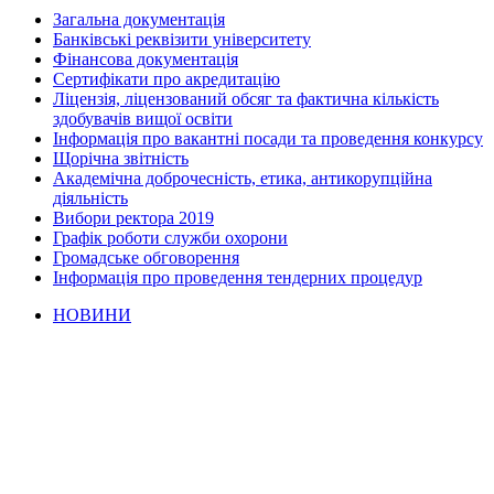
Загальна документація
Банківські реквізити університету
Фінансова документація
Сертифікати про акредитацію
Ліцензія, ліцензований обсяг та фактична кількість
здобувачів вищої освіти
Інформація про вакантні посади та проведення конкурсу
Щорічна звітність
Академічна доброчесність, етика, антикорупційна
діяльність
Вибори ректора 2019
Графік роботи служби охорони
Громадське обговорення
Інформація про проведення тендерних процедур
НОВИНИ