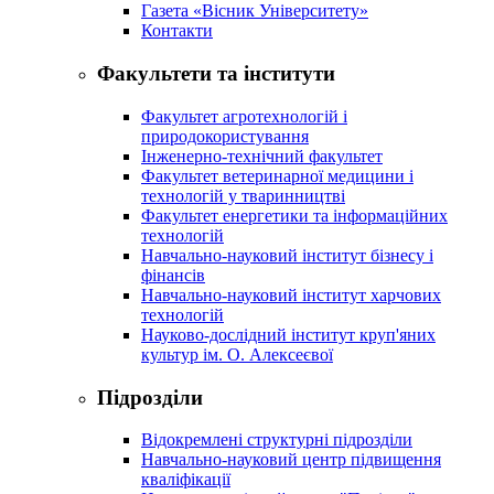
Газета «Вісник Університету»
Контакти
Факультети та інститути
Факультет агротехнологій і
природокористування
Інженерно-технічний факультет
Факультет ветеринарної медицини і
технологій у тваринництві
Факультет енергетики та інформаційних
технологій
Навчально-науковий інститут бізнесу і
фінансів
Навчально-науковий інститут харчових
технологій
Науково-дослідний інститут круп'яних
культур ім. О. Алексеєвої
Підрозділи
Відокремлені структурні підрозділи
Навчально-науковий центр підвищення
кваліфікації