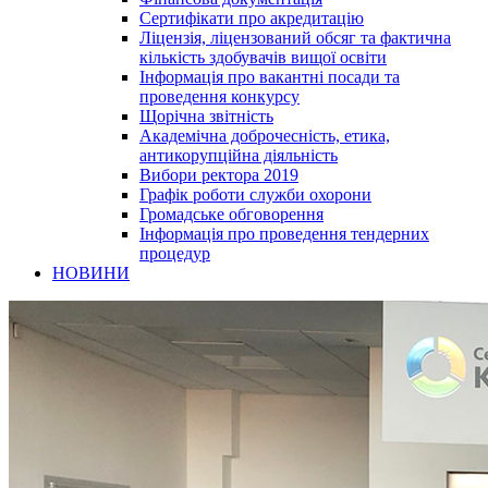
Сертифікати про акредитацію
Ліцензія, ліцензований обсяг та фактична
кількість здобувачів вищої освіти
Інформація про вакантні посади та
проведення конкурсу
Щорічна звітність
Академічна доброчесність, етика,
антикорупційна діяльність
Вибори ректора 2019
Графік роботи служби охорони
Громадське обговорення
Інформація про проведення тендерних
процедур
НОВИНИ