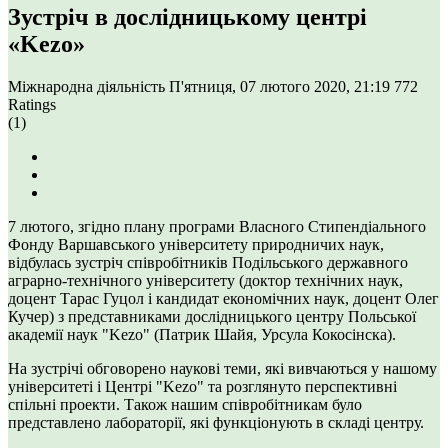
Зустріч в дослідницькому центрі
«Kezo»
Міжнародна діяльність
П'ятниця, 07 лютого 2020, 21:19
772
Ratings
(1)
7 лютого, згідно плану програми Власного Стипендіального
Фонду Варшавського університету природничих наук,
відбулась зустріч співробітників Подільського державного
аграрно-технічного університету (доктор технічних наук,
доцент Тарас Гуцол і кандидат економічних наук, доцент Олег
Кучер) з представниками дослідницького центру Польської
академії наук "Kezo" (Патрик Шайя, Урсула Кокосінска).
На зустрічі обговорено наукові теми, які вивчаються у нашому
університеті і Центрі "Kezo" та розглянуто перспективні
спільні проекти. Також нашим співробітникам було
представлено лабораторії, які функціонують в складі центру.