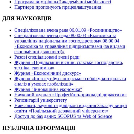
Програма внутрішньої академічної мобільності
Партнери пропонують працевлаштування
ДЛЯ НАУКОВЦІВ
Спеціалізована вчена рада 06.01.09 «Рослинництво»
Спеціалізована вчена рада 08.00.03 «Економіка та
управління національним господарством» 08.00.04
«Економіка та управління підприємствами (за видами
економічної діяльності)»
Разові спеціалізовані вчені ради
Журнал «Подільський вісник: сільське господарство,
техніка, економіка»
Журнал «Економічний дискурс»
Журнал «Інститут бухгалтерського обліку, контроль та
аналіз в умовах глобалізації»
Журнал "Інноваційна економіка"
Науковий журнал «Професійно-прикладні дидактики»
Репозитарій університету
Навчальні, наукові та довідкові видання Закладу вищої
освіти «Подільський державний університет»
Доступ до баз даних SCOPUS та Web of Science
ПУБЛІЧНА ІНФОРМАЦІЯ