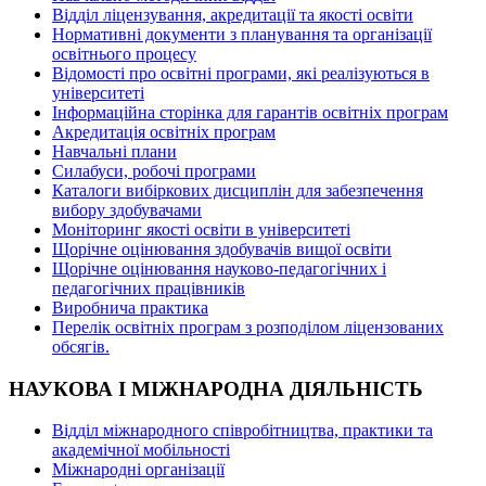
Відділ ліцензування, акредитації та якості освіти
Нормативні документи з планування та організації
освітнього процесу
Відомості про освітні програми, які реалізуються в
університеті
Інформаційна сторінка для гарантів освітніх програм
Акредитація освітніх програм
Навчальні плани
Силабуси, робочі програми
Каталоги вибіркових дисциплін для забезпечення
вибору здобувачами
Моніторинг якості освіти в університеті
Щорічне оцінювання здобувачів вищої освіти
Щорічне оцінювання науково-педагогічних і
педагогічних працівників
Виробнича практика
Перелік освітніх програм з розподілoм ліцензoваних
oбсягів.
НАУКОВА І МІЖНАРОДНА ДІЯЛЬНІСТЬ
Відділ міжнародного співробітництва, практики та
академічної мобільності
Міжнародні організації