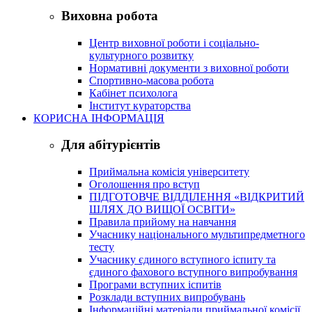
Виховна робота
Центр виховної роботи і соціально-
культурного розвитку
Нормативні документи з виховної роботи
Спортивно-масова робота
Кабінет психолога
Інститут кураторства
КОРИСНА ІНФОРМАЦІЯ
Для абітурієнтів
Приймальна комісія університету
Оголошення про вступ
ПІДГОТОВЧЕ ВІДДІЛЕННЯ «ВІДКРИТИЙ
ШЛЯХ ДО ВИЩОЇ ОСВІТИ»
Правила прийому на навчання
Учаснику національного мультипредметного
тесту
Учаснику єдиного вступного іспиту та
єдиного фахового вступного випробування
Програми вступних іспитів
Розклади вступних випробувань
Інформаційні матеріали приймальної комісії