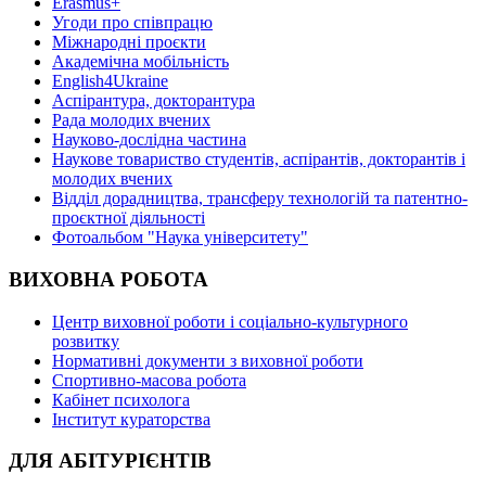
Erasmus+
Угоди про співпрацю
Міжнародні проєкти
Академічна мобільність
English4Ukraine
Аспірантура, докторантура
Рада молодих вчених
Науково-дослідна частина
Наукове товариство студентів, аспірантів, докторантів і
молодих вчених
Відділ дорадництва, трансферу технологій та патентно-
проєктної діяльності
Фотоальбом "Наука університету"
ВИХОВНА РОБОТА
Центр виховної роботи і соціально-культурного
розвитку
Нормативні документи з виховної роботи
Спортивно-масова робота
Кабінет психолога
Інститут кураторства
ДЛЯ АБІТУРІЄНТІВ