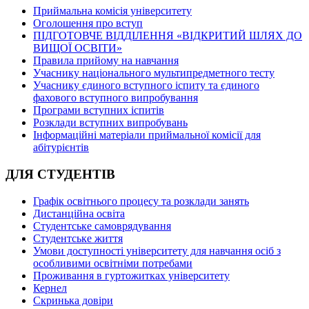
Приймальна комісія університету
Оголошення про вступ
ПІДГОТОВЧЕ ВІДДІЛЕННЯ «ВІДКРИТИЙ ШЛЯХ ДО
ВИЩОЇ ОСВІТИ»
Правила прийому на навчання
Учаснику національного мультипредметного тесту
Учаснику єдиного вступного іспиту та єдиного
фахового вступного випробування
Програми вступних іспитів
Розклади вступних випробувань
Інформаційні матеріали приймальної комісії для
абітурієнтів
ДЛЯ СТУДЕНТІВ
Графік освітнього процесу та розклади занять
Дистанційна освіта
Студентське самоврядування
Студентське життя
Умови доступності університету для навчання осіб з
особливими освітніми потребами
Проживання в гуртожитках університету
Кернел
Скринька довіри