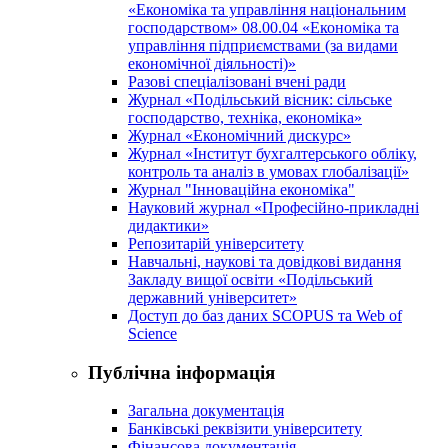
«Економіка та управління національним
господарством» 08.00.04 «Економіка та
управління підприємствами (за видами
економічної діяльності)»
Разові спеціалізовані вчені ради
Журнал «Подільський вісник: сільське
господарство, техніка, економіка»
Журнал «Економічний дискурс»
Журнал «Інститут бухгалтерського обліку,
контроль та аналіз в умовах глобалізації»
Журнал "Інноваційна економіка"
Науковий журнал «Професійно-прикладні
дидактики»
Репозитарій університету
Навчальні, наукові та довідкові видання
Закладу вищої освіти «Подільський
державний університет»
Доступ до баз даних SCOPUS та Web of
Science
Публічна інформація
Загальна документація
Банківські реквізити університету
Фінансова документація