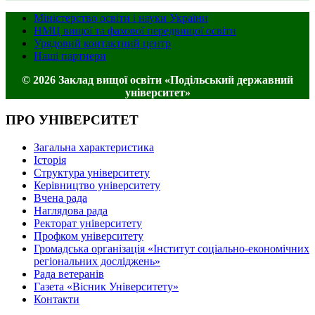
Міністерство освіти і науки України
НМЦ вищої та фахової передвищої освіти
Урядовий контактний центр
Наші партнери
© 2026 Заклад вищої освіти «Подільський державний
університет»
ПРО УНІВЕРСИТЕТ
Загальна характеристика
Історія
Структура університету
Керівництво університету
Вчена рада
Наглядова рада
Ректорат університету
Профком університету
Громадська організація «Інститут соціально-економічних
регіональних досліджень»
Рада ветеранів
Газета «Вісник Університету»
Контакти