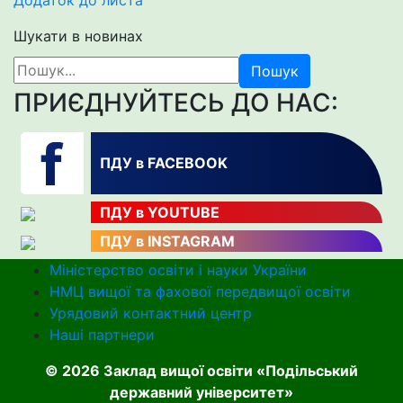
Додаток до листа
Шукати в новинах
Пошук
ПРИЄДНУЙТЕСЬ ДО НАС:
ПДУ в FACEBOOK
ПДУ в YOUTUBE
ПДУ в INSTAGRAM
Міністерство освіти і науки України
НМЦ вищої та фахової передвищої освіти
Урядовий контактний центр
Наші партнери
© 2026 Заклад вищої освіти «Подільський
державний університет»