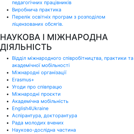
педагогічних працівників
Виробнича практика
Перелік освітніх програм з розподілoм
ліцензoваних oбсягів.
НАУКОВА І МІЖНАРОДНА
ДІЯЛЬНІСТЬ
Відділ міжнародного співробітництва, практики та
академічної мобільності
Міжнародні організації
Erasmus+
Угоди про співпрацю
Міжнародні проєкти
Академічна мобільність
English4Ukraine
Аспірантура, докторантура
Рада молодих вчених
Науково-дослідна частина