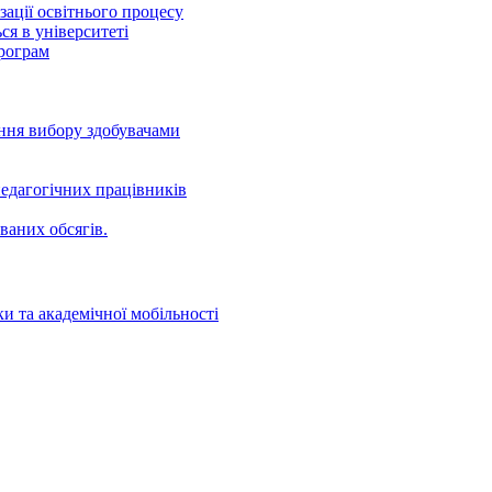
ації освітнього процесу
ся в університеті
програм
ення вибору здобувачами
едагогічних працівників
ваних oбсягів.
и та академічної мобільності