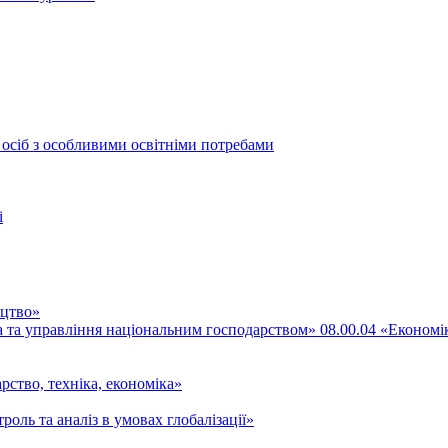
 осіб з особливими освітніми потребами
і
ицтво»
ка та управління національним господарством» 08.00.04 «Економі
рство, техніка, економіка»
роль та аналіз в умовах глобалізації»