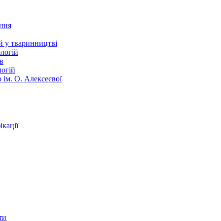
ання
й у тваринництві
логій
в
логій
 ім. О. Алексеєвої
кації
ти