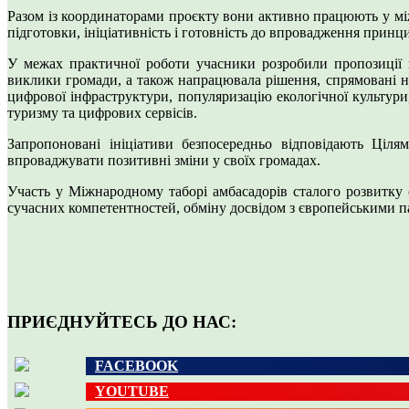
Разом із координаторами проєкту вони активно працюють у між
підготовки, ініціативність і готовність до впровадження принци
У межах практичної роботи учасники розробили пропозиції 
виклики громади, а також напрацювала рішення, спрямовані на
цифрової інфраструктури, популяризацію екологічної культури
туризму та цифрових сервісів.
Запропоновані ініціативи безпосередньо відповідають Ціл
впроваджувати позитивні зміни у своїх громадах.
Участь у Міжнародному таборі амбасадорів сталого розвитку
сучасних компетентностей, обміну досвідом з європейськими па
ПРИЄДНУЙТЕСЬ ДО НАС:
FACEBOOK
YOUTUBE