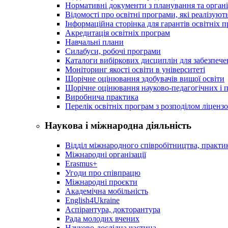
Нормативні документи з планування та організ
Відомості про освітні програми, які реалізують
Інформаційна сторінка для гарантів освітніх 
Акредитація освітніх програм
Навчальні плани
Силабуси, робочі програми
Каталоги вибіркових дисциплін для забезпеч
Моніторинг якості освіти в університеті
Щорічне оцінювання здобувачів вищої освіти
Щорічне оцінювання науково-педагогічних і п
Виробнича практика
Перелік освітніх програм з розподілoм ліцензo
Наукова і міжнародна діяльність
Відділ міжнародного співробітництва, практик
Міжнародні організації
Erasmus+
Угоди про співпрацю
Міжнародні проєкти
Академічна мобільність
English4Ukraine
Аспірантура, докторантура
Рада молодих вчених
Науково-дослідна частина