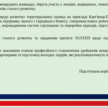
народних командах, беруть участь у лекціях, воркшопах, темат
пів сталого розвитку.
щодо розвитку територіальних громад на прикладі Кам’янця-По
 підтримку малого і середнього бізнесу, створення нових робоч
, впровадження систем сортування та переробки відходів, підг
ям сталого розвитку та завданням проєкту SUSTED щодо під
 є важливим етапом професійного становлення здобувачів вищої
ртнерами та підготовці молодих лідерів, які реалізовуватимуть 
Підготувала кері