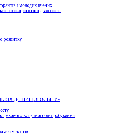
торантів і молодих вчених
патентно-проєктної діяльності
го розвитку
ШЛЯХ ДО ВИЩОЇ ОСВІТИ»
есту
го фахового вступного випробування
я абітурієнтів