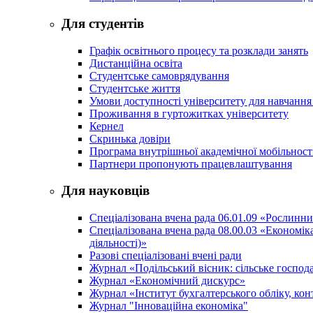
Для студентів
Графік освітнього процесу та розклади занять
Дистанційна освіта
Студентське самоврядування
Студентське життя
Умови доступності університету для навчання
Проживання в гуртожитках університету
Кернел
Скринька довіри
Програма внутрішньої академічної мобільност
Партнери пропонують працевлаштування
Для науковців
Спеціалізована вчена рада 06.01.09 «Рослинн
Спеціалізована вчена рада 08.00.03 «Економі
діяльності)»
Разові спеціалізовані вчені ради
Журнал «Подільський вісник: сільське господа
Журнал «Економічний дискурс»
Журнал «Інститут бухгалтерського обліку, конт
Журнал "Інноваційна економіка"