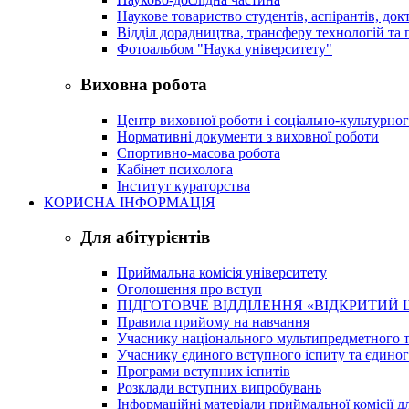
Наукове товариство студентів, аспірантів, док
Відділ дорадництва, трансферу технологій та 
Фотоальбом "Наука університету"
Виховна робота
Центр виховної роботи і соціально-культурно
Нормативні документи з виховної роботи
Спортивно-масова робота
Кабінет психолога
Інститут кураторства
КОРИСНА ІНФОРМАЦІЯ
Для абітурієнтів
Приймальна комісія університету
Оголошення про вступ
ПІДГОТОВЧЕ ВІДДІЛЕННЯ «ВІДКРИТИЙ 
Правила прийому на навчання
Учаснику національного мультипредметного т
Учаснику єдиного вступного іспиту та єдино
Програми вступних іспитів
Розклади вступних випробувань
Інформаційні матеріали приймальної комісії дл