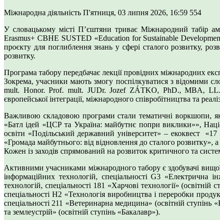
Міжнародна діяльність
П'ятниця, 03 липня 2026, 16:59
554
У словацькому місті П’єштяни триває Міжнародний табір амба
Erasmus+ CBHE SUSTED «Education for Sustainable Development: 
проєкту для поглиблення знань у сфері сталого розвитку, ро
розвитку.
Програма табору передбачає лекції провідних міжнародних експ
Зокрема, учасники мають змогу поспілкуватися з відомими слова
mult. Honor. Prof. mult. JUDr. Jozef ZÁTKO, PhD., MBA, LL
європейської інтеграції, міжнародного співробітництва та реаліз
Важливою складовою програми стали тематичні воркшопи, як
«Батл ідей «ЦСР та Україна: майбутнє попри виклики»», Націо
освіти «Подільський державний університет» – екоквест «17 
«Громада майбутнього: від відновлення до сталого розвитку», 
Кожен із заходів спрямований на розвиток критичного та систем
Активними учасниками міжнародного табору є здобувачі вищої 
інформаційних технологій, спеціальності G3 «Електрична ін
технологій, спеціальності 181 «Харчові технології» (освітні
спеціальності H2 «Технологія виробництва і переробки проду
спеціальності 211 «Ветеринарна медицина» (освітній ступінь 
та землеустрій» (освітній ступінь «Бакалавр»).