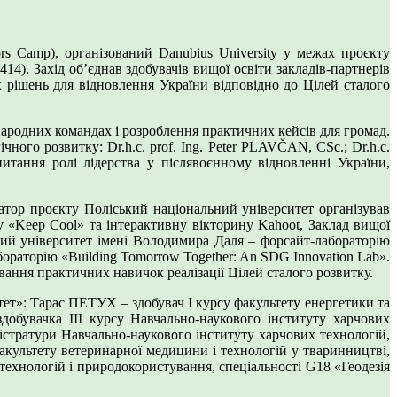
rs Camp), організований Danubius University у межах проєкту
14). Захід об’єднав здобувачів вищої освіти закладів-партнерів
 рішень для відновлення України відповідно до Цілей сталого
народних командах і розроблення практичних кейсів для громад.
ного розвитку: Dr.h.c. prof. Ing. Peter PLAVČAN, CSc.; Dr.h.c.
итання ролі лідерства у післявоєнному відновленні України,
ор проєкту Поліський національний університет організував
у «Keep Cool» та інтерактивну вікторину Kahoot, Заклад вищої
ний університет імені Володимира Даля – форсайт-лабораторію
ораторію «Building Tomorrow Together: An SDG Innovation Lab».
вання практичних навичок реалізації Цілей сталого розвитку.
ет»: Тарас ПЕТУХ – здобувач І курсу факультету енергетики та
добувачка ІІІ курсу Навчально-наукового інституту харчових
істратури Навчально-наукового інституту харчових технологій,
культету ветеринарної медицини і технологій у тваринництві,
ехнологій і природокористування, спеціальності G18 «Геодезія