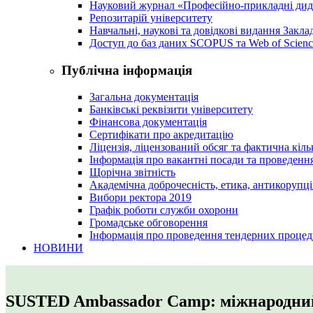
Науковий журнал «Професійно-прикладні ди
Репозитарій університету
Навчальні, наукові та довідкові видання Закл
Доступ до баз даних SCOPUS та Web of Scienc
Публічна інформація
Загальна документація
Банківські реквізити університету
Фінансова документація
Сертифікати про акредитацію
Ліцензія, ліцензований обсяг та фактична кіль
Інформація про вакантні посади та проведенн
Щорічна звітність
Академічна доброчесність, етика, антикорупці
Вибори ректора 2019
Графік роботи служби охорони
Громадське обговорення
Інформація про проведення тендерних процед
НОВИНИ
SUSTED Ambassador Camp: міжнародний 