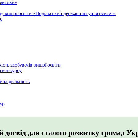
дактики»
аду вищої освіти «Подільський державний університет»
e
кість здобувачів вищої освіти
я конкурсу
йна діяльність
ур
досвід для сталого розвитку громад Ук