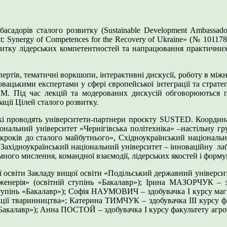
садорів сталого розвитку (Sustainable Development Ambassado
Synergy of Competences for the Recovery of Ukraine» (№ 1011784
звитку лідерських компетентностей та напрацювання практичних
ертів, тематичні воркшопи, інтерактивні дискусії, роботу в між
цькими експертами у сфері європейської інтеграції та стратегіч
.M. Під час лекцій та модерованих дискусій обговорюються п
ації Цілей сталого розвитку.
і проводять університети-партнери проєкту SUSTED. Координат
нальний університет «Чернігівська політехніка» –настільну гр
кроків до сталого майбутнього», Східноукраїнський національ
а Західноукраїнський національний університет – інноваційну лаб
ного мислення, командної взаємодії, лідерських якостей і форму
освіти Закладу вищої освіти «Подільський державний університ
женерія» (освітній ступінь «Бакалавр»); Ірина МАЗОРЧУК – з
й ступінь «Бакалавр»); Софія НАУМОВИЧ – здобувачка І курсу маг
кції тваринництва»; Катерина ТИМЧУК – здобувачка ІІІ курсу фа
«Бакалавр»); Анна ПОСТОЙ – здобувачка І курсу факультету агрот