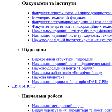
Факультети та інститути
Факультет агротехнологій і природокористув
Інженерно-технічний факультет
Факультет ветеринарної медицини і технологі
Факультет енергетики та інформаційних техно
Навчально-науковий інститут бізнесу і фінансі
Навчально-науковий інститут харчових техно
Науково-дослідний інститут круп'яних культур
Підрозділи
Відокремлені структурні підрозділи
Навчально-науковий центр підвищення кваліфі
Науково-дослідний центр "Поділля"
Навчальна лабораторія «Ботанічний сад»
Наукова бібліотека
Навчально-наукова лабораторія «DAK GPS»
ДІЯЛЬНІСТЬ
Навчальна робота
Навчально-методичний відділ
Відділ ліцензування, акредитації та якості осві