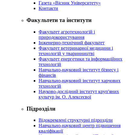
Газета «Вісник Університету»
Контакти
Факультети та інститути
Факультет агротехнологій і
природокористування
Інженерно-технічний факультет
Факультет ветеринарної медицини і
технологій у тваринництві
Факультет енергетики та інформаційних
технологій
Навчально-науковий інститут бізнесу і
фінансів
Навчально-науковий інститут харчових
технологій
Науково-дослідний інститут круп'яних
культур ім. О. Алексеєвої
Підрозділи
Відокремлені структурні підрозділи
Навчально-науковий центр підвищення
кваліфікації