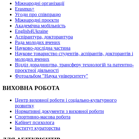
Міжнародні організації
Erasmus+
Угоди про співпрацю
Міжнародні проєкти
Академічна мобільність
English4Ukraine
Аспірантура, докторантура
Рада молодих вчених
Науково-дослідна частина
Наукове товариство студентів, аспірантів, докторантів і
молодих вчених
Відділ дорадництва, трансферу технологій та патентно-
проєктної діяльності
Фотоальбом "Наука університету"
ВИХОВНА РОБОТА
Центр виховної роботи і соціально-культурного
розвитку
Нормативні документи з виховної роботи
Спортивно-масова робота
Кабінет психолога
Інститут кураторства