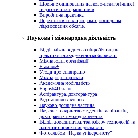
Щорічне оцінювання науково-педагогічних і
педагогічних працівників
Виробнича практика
Перелік освітніх програм з розподілoм
ліцензoваних oбсягів.
Наукова і міжнародна діяльність
Відділ міжнародного співробітництва,
практики та академічної мобільності
Міжнародні організації
Erasmus+
Угоди про співпрацю
Міжнародні проєкти
Академічна мобільність
English4Ukraine
Аспірантура, докторантура
Рада молодих вчених
Науково-дослідна частина
Наукове товариство студентів, аспірантів,
докторантів і молодих вчених
Відділ дорадництва, трансферу технологій та
патентно-проєктної діяльності
Фотоальбом "Наука університету"