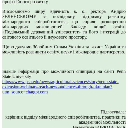
професійного розвитку.
Висловлюємо щиру вдячність в. о. ректора Андрію
ЗЕЛЕНСЬКОМУ за послідовну підтримку розвитку
міжнародного співробітництва, що сприяє розширенню
міжнародних можливостей Закладу вищої освіти
«Подільський державний університет» та його інтеграції до
світового освітнього й наукового простору.
Щиро дякуємо Збройним Силам України за захист України та
можливість розвивати освіту, науку і міжнародне партнерство.
Більше інформації про можливості співпраці на сайті Penn
State University
https://www.psu.edu/news/agricultural-sciences/story/penn-state-
extension-webinars-reach-new-audiences-through-ukrainian?
utm_source=chatgpt.com
Підготувала:
керівник відділу міжнародного співробітництва, практики та
академічної мобільності
Валентина БОРКОВСЬКА