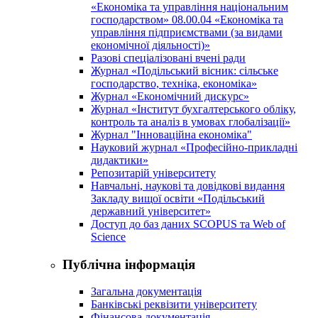
«Економіка та управління національним
господарством» 08.00.04 «Економіка та
управління підприємствами (за видами
економічної діяльності)»
Разові спеціалізовані вчені ради
Журнал «Подільський вісник: сільське
господарство, техніка, економіка»
Журнал «Економічний дискурс»
Журнал «Інститут бухгалтерського обліку,
контроль та аналіз в умовах глобалізації»
Журнал "Інноваційна економіка"
Науковий журнал «Професійно-прикладні
дидактики»
Репозитарій університету
Навчальні, наукові та довідкові видання
Закладу вищої освіти «Подільський
державний університет»
Доступ до баз даних SCOPUS та Web of
Science
Публічна інформація
Загальна документація
Банківські реквізити університету
Фінансова документація