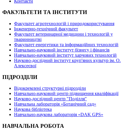
Контакти
ФАКУЛЬТЕТИ ТА ІНСТИТУТИ
Факультет агротехнологій і природокористування
Інженерно-технічний факультет
Факультет ветеринарної медицини і технологій у
тваринництві
Факультет енергетики та інформаційних технологій
Навчально-науковий інститут бізнесу і фінансів
Навчально-науковий інститут харчових технологій
Науково-дослідний інститут круп'яних культур ім. О.
Алексеєвої
ПІДРОЗДІЛИ
Відокремлені структурні підрозділи
Навчально-науковий центр підвищення кваліфікації
Науково-дослідний центр "Поділля"
Навчальна лабораторія «Ботанічний сад»
Наукова бібліотека
Навчально-наукова лабораторія «DAK GPS»
НАВЧАЛЬНА РОБОТА