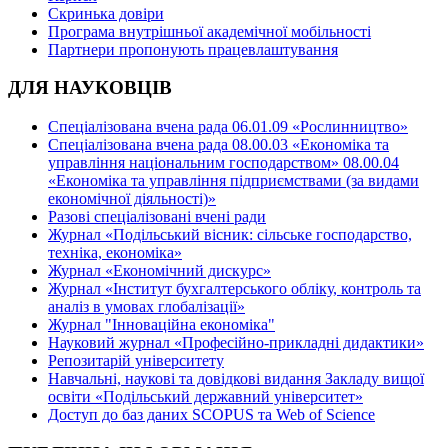
Скринька довіри
Програма внутрішньої академічної мобільності
Партнери пропонують працевлаштування
ДЛЯ НАУКОВЦІВ
Спеціалізована вчена рада 06.01.09 «Рослинництво»
Спеціалізована вчена рада 08.00.03 «Економіка та
управління національним господарством» 08.00.04
«Економіка та управління підприємствами (за видами
економічної діяльності)»
Разові спеціалізовані вчені ради
Журнал «Подільський вісник: сільське господарство,
техніка, економіка»
Журнал «Економічний дискурс»
Журнал «Інститут бухгалтерського обліку, контроль та
аналіз в умовах глобалізації»
Журнал "Інноваційна економіка"
Науковий журнал «Професійно-прикладні дидактики»
Репозитарій університету
Навчальні, наукові та довідкові видання Закладу вищої
освіти «Подільський державний університет»
Доступ до баз даних SCOPUS та Web of Science