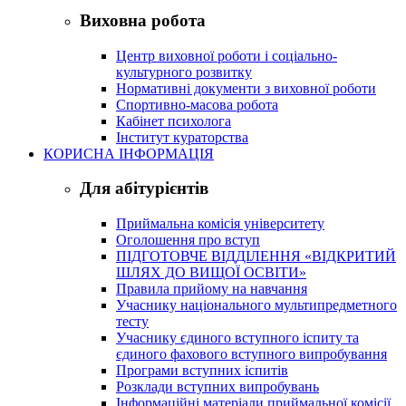
Виховна робота
Центр виховної роботи і соціально-
культурного розвитку
Нормативні документи з виховної роботи
Спортивно-масова робота
Кабінет психолога
Інститут кураторства
КОРИСНА ІНФОРМАЦІЯ
Для абітурієнтів
Приймальна комісія університету
Оголошення про вступ
ПІДГОТОВЧЕ ВІДДІЛЕННЯ «ВІДКРИТИЙ
ШЛЯХ ДО ВИЩОЇ ОСВІТИ»
Правила прийому на навчання
Учаснику національного мультипредметного
тесту
Учаснику єдиного вступного іспиту та
єдиного фахового вступного випробування
Програми вступних іспитів
Розклади вступних випробувань
Інформаційні матеріали приймальної комісії