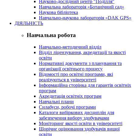
Науково-дослідний центр "Поділля"
Навчальна лабораторія «Ботанічний сад»
Наукова бібліотека
Навчально-наукова лабораторія «DAK GPS»
ДІЯЛЬНІСТЬ
Навчальна робота
Навчально-методичний відділ
Відділ ліцензування, акредитації та якості
освіти
Нормативні документи з планування та
організації освітнього процесу
Відомості про освітні програми, які
реалізуються в університеті
Інформаційна сторінка для гарантів освітніх
програм
Акредитація освітніх програм
Навчальні плани
Силабуси, робочі програми
Каталоги вибіркових дисциплін для
забезпечення вибору здобувачами
Моніторинг якості освіти в університеті
Щорічне оцінювання здобувачів вищої
освіти