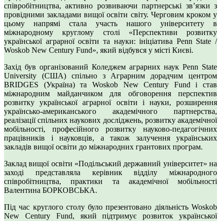
співробітництва, активно розвиваючи партнерські зв’язки з
провідними закладами вищої освіти світу. Черговим кроком у
цьому напрямі стала участь нашого університету в
міжнародному круглому столі «Перспективи розвитку
української аграрної освіти та науки: ініціатива Penn State /
Woskob New Century Fund», який відбувся у місті Києві.
Захід був організований Коледжем аграрних наук Penn State
University (США) спільно з Аграрним дорадчим центром
BRIDGES (Україна) та Woskob New Century Fund і став
міжнародним майданчиком для обговорення перспектив
розвитку української аграрної освіти і науки, розширення
українсько-американського академічного партнерства,
реалізації спільних наукових досліджень, розвитку академічної
мобільності, професійного розвитку науково-педагогічних
працівників і науковців, а також залучення українських
закладів вищої освіти до міжнародних грантових програм.
Заклад вищої освіти «Подільський державний університет» на
заході представляла керівник відділу міжнародного
співробітництва, практики та академічної мобільності
Валентина БОРКОВСЬКА.
Під час круглого столу було презентовано діяльність Woskob
New Century Fund, який підтримує розвиток української