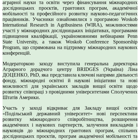
аграрної науки та освіти через фінансування міжнародних
дослідницьких проєктів, грантових програм, академічної
мобільності та професійного розвитку науково-педагогічних
працівників. Учасники ознайомилися з програмою Woskob
International Research in Agribusiness (WIRA), можливостями
участі у міжнародних дослідницьких ініціативах, програмами
підвищення кваліфікації, україномовними вебінарами Penn
State University, а також Woskob Conference Sponsorship
Program, що спрямована на підтримку міжнародних наукових
конференцій.
Модераторкою заходу виступила генеральна директорка
Аграрного дорадчого центру BRIDGES (Україна) Ліна
ДОЦЕНКО, PhD, яка представила ключові напрями діяльності
фонду, міжнародні освітні й наукові ініціативи та нові
можливості для українських закладів вищої освіти щодо
розвитку співпраці з провідними університетами Сполучених
Штатів Америки.
Участь у заході відкриває для Закладу вищої освіти
«Подільський державний університет» нові перспективи
розвитку міжнародного співробітництва, розширення
академічних і наукових партнерств, залучення викладачів і
науковців до міжнародних грантових програм, спільних
дослідницьких проєктів, програм академічної мобільності та