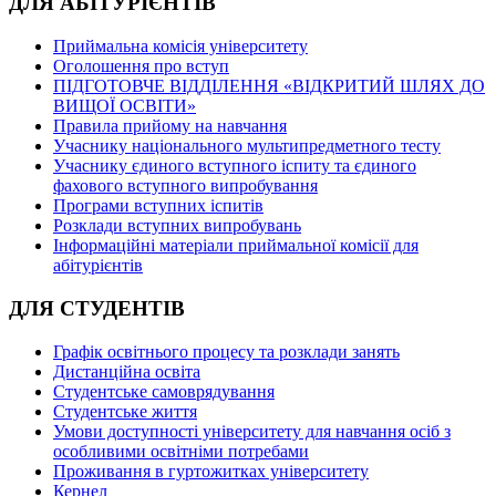
ДЛЯ АБІТУРІЄНТІВ
Приймальна комісія університету
Оголошення про вступ
ПІДГОТОВЧЕ ВІДДІЛЕННЯ «ВІДКРИТИЙ ШЛЯХ ДО
ВИЩОЇ ОСВІТИ»
Правила прийому на навчання
Учаснику національного мультипредметного тесту
Учаснику єдиного вступного іспиту та єдиного
фахового вступного випробування
Програми вступних іспитів
Розклади вступних випробувань
Інформаційні матеріали приймальної комісії для
абітурієнтів
ДЛЯ СТУДЕНТІВ
Графік освітнього процесу та розклади занять
Дистанційна освіта
Студентське самоврядування
Студентське життя
Умови доступності університету для навчання осіб з
особливими освітніми потребами
Проживання в гуртожитках університету
Кернел