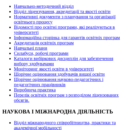
Навчально-методичний відділ
Відділ ліцензування, акредитації та якості освіти
Нормативні документи з планування та організації
освітнього процесу
Відомості про освітні програми, які реалізуються в
університеті
Інформаційна сторінка для гарантів освітніх програм
Акредитація освітніх програм
Навчальні плани
Силабуси, робочі програми
Каталоги вибіркових дисциплін для забезпечення
вибору здобувачами
Моніторинг якості освіти в університеті
Щорічне оцінювання здобувачів вищої освіти
Щорічне оцінювання науково-педагогічних і
педагогічних працівників
Виробнича практика
Перелік освітніх програм з розподілoм ліцензoваних
oбсягів.
НАУКОВА І МІЖНАРОДНА ДІЯЛЬНІСТЬ
Відділ міжнародного співробітництва, практики та
академічної мобільності