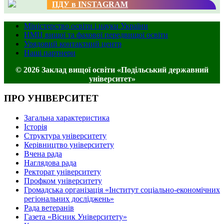
ПДУ в INSTAGRAM
Міністерство освіти і науки України
НМЦ вищої та фахової передвищої освіти
Урядовий контактний центр
Наші партнери
© 2026 Заклад вищої освіти «Подільський державний
університет»
ПРО УНІВЕРСИТЕТ
Загальна характеристика
Історія
Структура університету
Керівництво університету
Вчена рада
Наглядова рада
Ректорат університету
Профком університету
Громадська організація «Інститут соціально-економічних
регіональних досліджень»
Рада ветеранів
Газета «Вісник Університету»