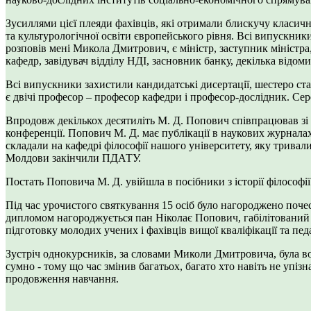
Зусиллями цієї плеяди фахівців, які отримали блискучу класичн
та культурологічної освіти європейського рівня. Всі випускники
розповів мені Микола Дмитрович, є міністр, заступник міністра,
кафедр, завідувач відділу НДІ, засновник банку, декілька від
Всі випускники захистили кандидатські дисертації, шестеро с
є двічі професор – професор кафедри і професор-дослідник. Се
Впродовж декількох десятиліть М. Д. Попович співпрацював зі
конференції. Попович М. Д. має публікації в наукових журнала
складали на кафедрі філософії нашого університету, яку тривал
Молдови закінчили ПДАТУ.
Постать Поповича М. Д. увійшла в посібники з історії філосо
Під час урочистого святкування 15 осіб було нагороджено поч
дипломом нагороджується пан Ніколає Попович, габілітований д
підготовку молодих учених і фахівців вищої кваліфікації та пе
Зустріч однокурсників, за словами Миколи Дмитровича, була во
сумно - тому що час змінив багатьох, багато хто навіть не упі
продовження навчання.