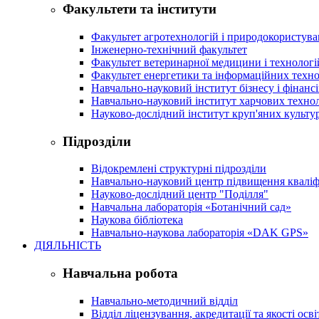
Факультети та інститути
Факультет агротехнологій і природокористув
Інженерно-технічний факультет
Факультет ветеринарної медицини і технологі
Факультет енергетики та інформаційних техно
Навчально-науковий інститут бізнесу і фінансі
Навчально-науковий інститут харчових техно
Науково-дослідний інститут круп'яних культур
Підрозділи
Відокремлені структурні підрозділи
Навчально-науковий центр підвищення кваліфі
Науково-дослідний центр "Поділля"
Навчальна лабораторія «Ботанічний сад»
Наукова бібліотека
Навчально-наукова лабораторія «DAK GPS»
ДІЯЛЬНІСТЬ
Навчальна робота
Навчально-методичний відділ
Відділ ліцензування, акредитації та якості осві