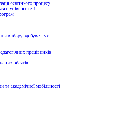
ації освітнього процесу
ся в університеті
програм
ення вибору здобувачами
едагогічних працівників
ваних oбсягів.
и та академічної мобільності