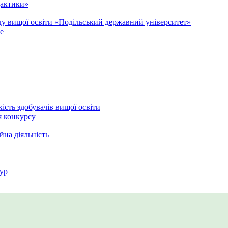
дактики»
аду вищої освіти «Подільський державний університет»
e
кість здобувачів вищої освіти
я конкурсу
йна діяльність
ур