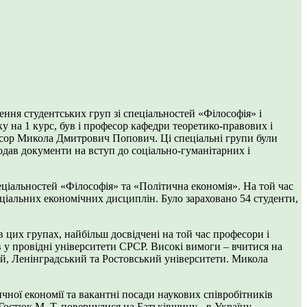
ення студентських груп зі спеціальностей «Філософія» і
у на 1 курс, був і професор кафедри теоретико-правових і
есор Микола Дмитрович Попович. Ці спеціальні групи були
подав документи на вступ до соціально-гуманітарних і
еціальностей «Філософія» та «Політична економія». На той час
еціальних економічних дисциплін. Було зараховано 54 студенти,
цих групах, найбільш досвідчені на той час професори і
 у провідні університети СРСР. Високі вимоги – вчитися на
ий, Ленінградський та Ростовський університети. Микола
ичної економії та вакантні посади наукових співробітників
остюк М. Т. повернулися на Батьківщину - в Україну.