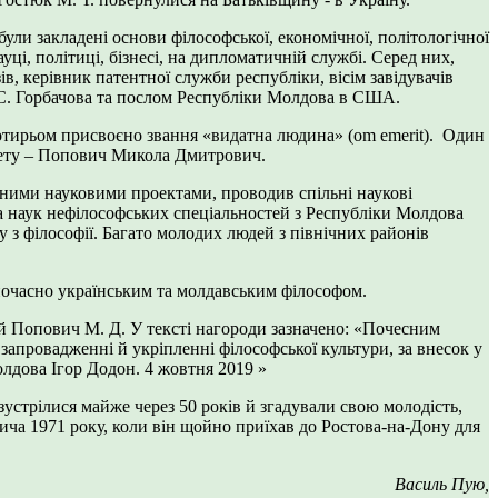
ули закладені основи філософської, економічної, політологічної
уці, політиці, бізнесі, на дипломатичній службі. Серед них,
в, керівник патентної служби республіки, вісім завідувачів
. С. Горбачова та послом Республіки Молдова в США.
Чотирьом присвоєно звання «видатна людина» (оm emerit). Один
итету – Попович Микола Дмитрович.
ними науковими проектами, проводив спільні наукові
а наук нефілософських спеціальностей з Республіки Молдова
 з філософії. Багато молодих людей з північних районів
ночасно українським та молдавським філософом.
й Попович М. Д. У тексті нагороди зазначено: «Почесним
апровадженні й укріпленні філософської культури, за внесок у
олдова Ігор Додон. 4 жовтня 2019 »
устрілися майже через 50 років й згадували свою молодість,
вича 1971 року, коли він щойно приїхав до Ростова-на-Дону для
Василь Пую,