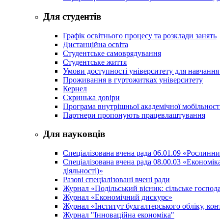
Для студентів
Графік освітнього процесу та розклади занять
Дистанційна освіта
Студентське самоврядування
Студентське життя
Умови доступності університету для навчання
Проживання в гуртожитках університету
Кернел
Скринька довіри
Програма внутрішньої академічної мобільност
Партнери пропонують працевлаштування
Для науковців
Спеціалізована вчена рада 06.01.09 «Рослинн
Спеціалізована вчена рада 08.00.03 «Економі
діяльності)»
Разові спеціалізовані вчені ради
Журнал «Подільський вісник: сільське господа
Журнал «Економічний дискурс»
Журнал «Інститут бухгалтерського обліку, конт
Журнал "Інноваційна економіка"