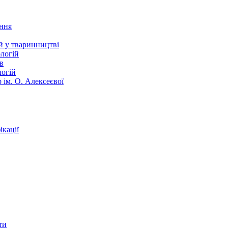
ання
й у тваринництві
логій
в
логій
 ім. О. Алексеєвої
кації
ти