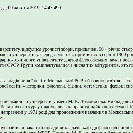
да, 09 жовтня 2019, 14:43
490
ерситету, відбулися урочисті збори, присвячені 50 – річчю створ
кого університету. Серед студентів, прийнятих в серпні 1969 рок
рарно-технічного університету доктор філософських наук, проф
віти СРСР. Групи комплектувалися з числа тих абітурієнтів, хто 
 закладів вищої освіти Молдавської РСР з базовою освітою зі сп
вої освіти – історики, філологи, фізики, математики, фахівці сп
державного університету імені М. В. Ломоносова. Викладали, в 
Після другого курсу планувалось направити найкращих студентів
и направлені у 1971 році для продовження навчання в Московськ
ет.
руп зайняли вакантні посади викладачів кафедр філософії і політ
ння Академії наук МРСР. Попович М. Д. та ще один буковинець Г