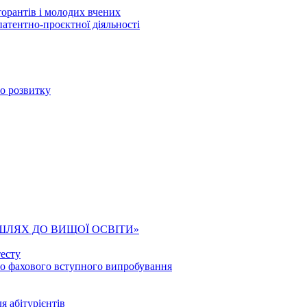
торантів і молодих вчених
патентно-проєктної діяльності
го розвитку
ШЛЯХ ДО ВИЩОЇ ОСВІТИ»
есту
го фахового вступного випробування
я абітурієнтів