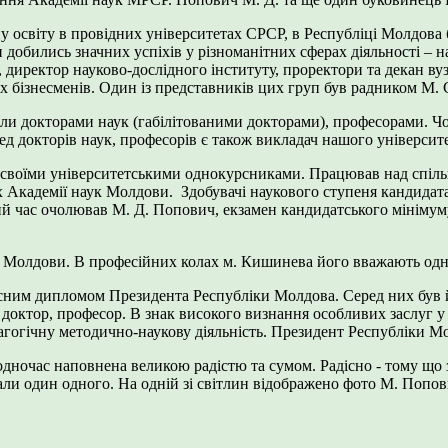
у освіту в провідних університетах СРСР, в Республіці Молдова б
 добились значних успіхів у різноманітних сферах діяльності – на
 директор науково-дослідного інституту, проректори та декан вузі
омих бізнесменів. Один із представників цих груп був радником М
тали докторами наук (габілітованими докторами), професорами. 
ред докторів наук, професорів є також викладач нашого універс
 своїми університетськими однокурсниками. Працював над спіль
х Академії наук Молдови. Здобувачі наукового ступеня кандидат
ий час очолював М. Д. Попович, екзамен кандидатського мінімуму
фії Молдови. В професійних колах м. Кишинева його вважають од
есним дипломом Президента Республіки Молдова. Серед них був 
октор, професор. В знак високого визнання особливих заслуг у з
дагогічну методично-наукову діяльність. Президент Республіки М
дночас наповнена великою радістю та сумом. Радісно - тому що з
знали один одного. На одній зі світлин відображено фото М. Попо