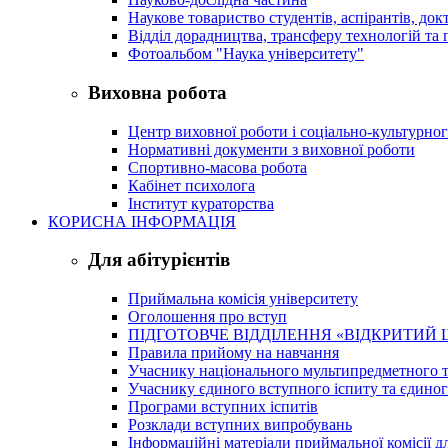
Наукове товариство студентів, аспірантів, док
Відділ дорадництва, трансферу технологій та 
Фотоальбом "Наука університету"
Виховна робота
Центр виховної роботи і соціально-культурно
Нормативні документи з виховної роботи
Спортивно-масова робота
Кабінет психолога
Інститут кураторства
КОРИСНА ІНФОРМАЦІЯ
Для абітурієнтів
Приймальна комісія університету
Оголошення про вступ
ПІДГОТОВЧЕ ВІДДІЛЕННЯ «ВІДКРИТИЙ 
Правила прийому на навчання
Учаснику національного мультипредметного т
Учаснику єдиного вступного іспиту та єдино
Програми вступних іспитів
Розклади вступних випробувань
Інформаційні матеріали приймальної комісії дл