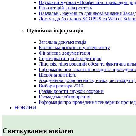
Науковий журнал «Професійно-прикладні ди
Репозитарій університету
Навчальні, наукові та довідкові видання Закл
Доступ до баз даних SCOPUS та Web of Scienc
Публічна інформація
Загальна документація
Банківські реквізити університету
Фінансова документація
Сертифікати про акредитацію
Ліцензія, ліцензований обсяг та фактична кіль
Інформація про вакантні посади та проведенн
Щорічна звітність
Академічна доброчесність, етика, антикорупці
Вибори ректора 2019
Графік роботи служби охорони
Громадське обговорення
Інформація про проведення тендерних процед
НОВИНИ
Святкування ювілею