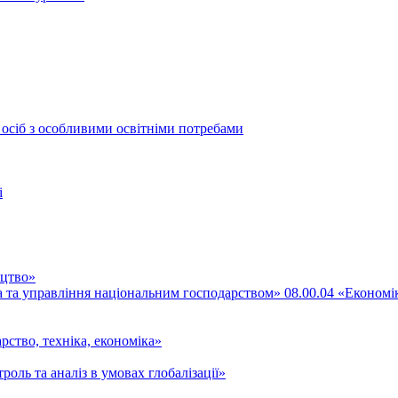
 осіб з особливими освітніми потребами
і
ицтво»
ка та управління національним господарством» 08.00.04 «Економі
рство, техніка, економіка»
роль та аналіз в умовах глобалізації»