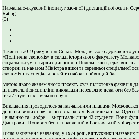
Навчально-науковий інститут заочної і дистанційної освіти
Сере
Ratings
(3)
4 жовтня 2019 року, в залі Сената Молдавського державного унів
«Політична економія» в складі історичного факультету Молдавсь
соціально-гуманітарних дисциплін Подільського державного аг
створені за наказом Міністра вищої та середньої спеціальної ос
економічних спеціальностей та набрав найвищий бал.
Метою цього академічного проекту була підготовка фахівців для
ці навчальні дисципліни викладали переважно педагоги без базо
по 27 студентів в кожній групі.
Викладання проводилось за навчальними планами Московського 
доценти вищих навчальних закладів м. Кишинева та м. Одеси. 
«відмінно та «добре» - витримали лише 42 студенти. Вони бул
Дмитрович Попович був направлений в Ростовський університ
Після закінчення навчання, у 1974 році, випускники названих г
науково-дослідних інститутів соціально-економічного спрямува