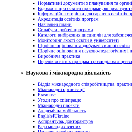
Нормативні документи з планування та організ
Відомості про освітні програми, які реалізують
Інформаційна сторінка для гарантів освітніх 
Акредитація освітніх програм
Навчальні плани
Силабуси, робочі програми
Каталоги вибіркових дисциплін для забезпеч
Моніторинг якості освіти в університеті
Щорічне оцінювання здобувачів вищої освіти
Щорічне оцінювання науково-педагогічних і п
Виробнича практика
Перелік освітніх програм з розподілoм ліцензo
Наукова і міжнародна діяльність
Відділ міжнародного співробітництва, практик
Міжнародні організації
Erasmus+
Угоди про співпрацю
Міжнародні проєкти
Академічна мобільність
English4Ukraine
Аспірантура, докторантура
Рада молодих вчених
Науково-дослідна частина