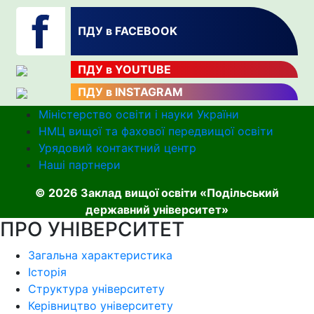
ПДУ в FACEBOOK
ПДУ в YOUTUBE
ПДУ в INSTAGRAM
Міністерство освіти і науки України
НМЦ вищої та фахової передвищої освіти
Урядовий контактний центр
Наші партнери
© 2026 Заклад вищої освіти «Подільський
державний університет»
ПРО УНІВЕРСИТЕТ
Загальна характеристика
Історія
Структура університету
Керівництво університету