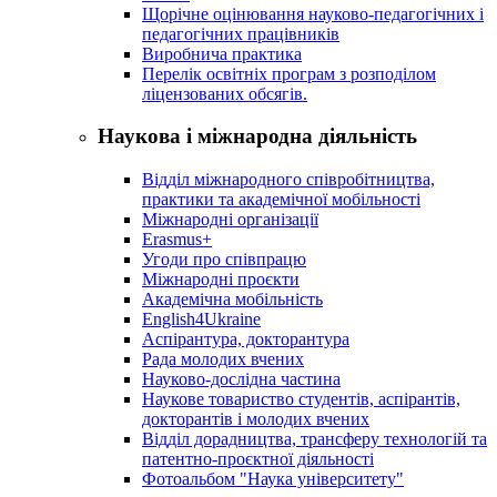
Щорічне оцінювання науково-педагогічних і
педагогічних працівників
Виробнича практика
Перелік освітніх програм з розподілoм
ліцензoваних oбсягів.
Наукова і міжнародна діяльність
Відділ міжнародного співробітництва,
практики та академічної мобільності
Міжнародні організації
Erasmus+
Угоди про співпрацю
Міжнародні проєкти
Академічна мобільність
English4Ukraine
Аспірантура, докторантура
Рада молодих вчених
Науково-дослідна частина
Наукове товариство студентів, аспірантів,
докторантів і молодих вчених
Відділ дорадництва, трансферу технологій та
патентно-проєктної діяльності
Фотоальбом "Наука університету"