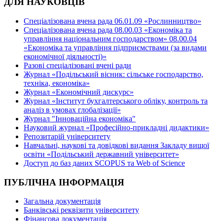
ДЛЯ НАУКОВЦІВ
Спеціалізована вчена рада 06.01.09 «Рослинництво»
Спеціалізована вчена рада 08.00.03 «Економіка та
управління національним господарством» 08.00.04
«Економіка та управління підприємствами (за видами
економічної діяльності)»
Разові спеціалізовані вчені ради
Журнал «Подільський вісник: сільське господарство,
техніка, економіка»
Журнал «Економічний дискурс»
Журнал «Інститут бухгалтерського обліку, контроль та
аналіз в умовах глобалізації»
Журнал "Інноваційна економіка"
Науковий журнал «Професійно-прикладні дидактики»
Репозитарій університету
Навчальні, наукові та довідкові видання Закладу вищої
освіти «Подільський державний університет»
Доступ до баз даних SCOPUS та Web of Science
ПУБЛІЧНА ІНФОРМАЦІЯ
Загальна документація
Банківські реквізити університету
Фінансова документація