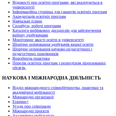
Відомості про освітні програми, які реалізуються в
університеті
Інформаційна сторінка для гарантів освітніх програм
Акредитація освітніх програм
Навчальні плани
Силабуси, робочі програми
Каталоги вибіркових дисциплін для забезпечення
вибору здобувачами
Моніторинг якості освіти в університеті
Щорічне оцінювання здобувачів вищої освіти
Щорічне оцінювання науково-педагогічних і
педагогічних працівників
Виробнича практика
Перелік освітніх програм з розподілoм ліцензoваних
oбсягів.
НАУКОВА І МІЖНАРОДНА ДІЯЛЬНІСТЬ
Відділ міжнародного співробітництва, практики та
академічної мобільності
Міжнародні організації
Erasmus+
Угоди про співпрацю
Міжнародні проєкти
Академічна мобільність