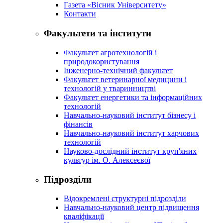
Газета «Вісник Університету»
Контакти
Факультети та інститути
Факультет агротехнологій і
природокористування
Інженерно-технічний факультет
Факультет ветеринарної медицини і
технологій у тваринництві
Факультет енергетики та інформаційних
технологій
Навчально-науковий інститут бізнесу і
фінансів
Навчально-науковий інститут харчових
технологій
Науково-дослідний інститут круп'яних
культур ім. О. Алексеєвої
Підрозділи
Відокремлені структурні підрозділи
Навчально-науковий центр підвищення
кваліфікації