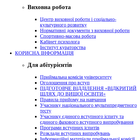
Виховна робота
Центр виховної роботи і соціально-
культурного розвитку
Нормативні документи з виховної роботи
Спортивно-масова робота
Кабінет психолога
Інститут кураторства
КОРИСНА ІНФОРМАЦІЯ
Для абітурієнтів
Приймальна комісія університету
Оголошення про вступ
ПІДГОТОВЧЕ ВІДДІЛЕННЯ «ВІДКРИТИЙ
ШЛЯХ ДО ВИЩОЇ ОСВІТИ»
Правила прийому на навчання
Учаснику національного мультипредметного
тесту
Учаснику єдиного вступного іспиту та
єдиного фахового вступного випробування
Програми вступних іспитів
Розклади вступних випробувань
Інформаційні матеріали приймальної комісії