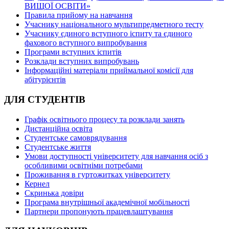
ВИЩОЇ ОСВІТИ»
Правила прийому на навчання
Учаснику національного мультипредметного тесту
Учаснику єдиного вступного іспиту та єдиного
фахового вступного випробування
Програми вступних іспитів
Розклади вступних випробувань
Інформаційні матеріали приймальної комісії для
абітурієнтів
ДЛЯ СТУДЕНТІВ
Графік освітнього процесу та розклади занять
Дистанційна освіта
Студентське самоврядування
Студентське життя
Умови доступності університету для навчання осіб з
особливими освітніми потребами
Проживання в гуртожитках університету
Кернел
Скринька довіри
Програма внутрішньої академічної мобільності
Партнери пропонують працевлаштування