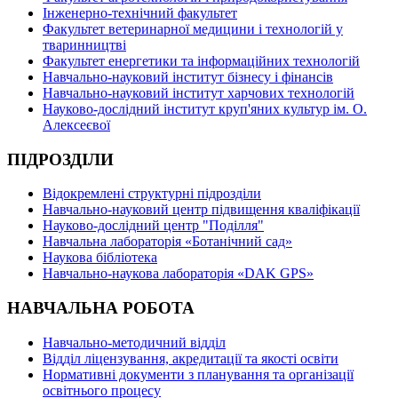
Інженерно-технічний факультет
Факультет ветеринарної медицини і технологій у
тваринництві
Факультет енергетики та інформаційних технологій
Навчально-науковий інститут бізнесу і фінансів
Навчально-науковий інститут харчових технологій
Науково-дослідний інститут круп'яних культур ім. О.
Алексеєвої
ПІДРОЗДІЛИ
Відокремлені структурні підрозділи
Навчально-науковий центр підвищення кваліфікації
Науково-дослідний центр "Поділля"
Навчальна лабораторія «Ботанічний сад»
Наукова бібліотека
Навчально-наукова лабораторія «DAK GPS»
НАВЧАЛЬНА РОБОТА
Навчально-методичний відділ
Відділ ліцензування, акредитації та якості освіти
Нормативні документи з планування та організації
освітнього процесу