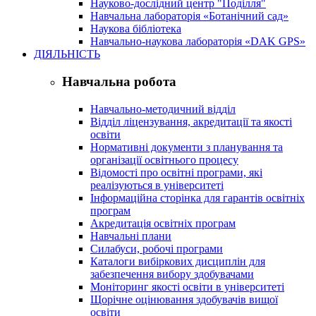
Науково-дослідний центр "Поділля"
Навчальна лабораторія «Ботанічний сад»
Наукова бібліотека
Навчально-наукова лабораторія «DAK GPS»
ДІЯЛЬНІСТЬ
Навчальна робота
Навчально-методичний відділ
Відділ ліцензування, акредитації та якості
освіти
Нормативні документи з планування та
організації освітнього процесу
Відомості про освітні програми, які
реалізуються в університеті
Інформаційна сторінка для гарантів освітніх
програм
Акредитація освітніх програм
Навчальні плани
Силабуси, робочі програми
Каталоги вибіркових дисциплін для
забезпечення вибору здобувачами
Моніторинг якості освіти в університеті
Щорічне оцінювання здобувачів вищої
освіти