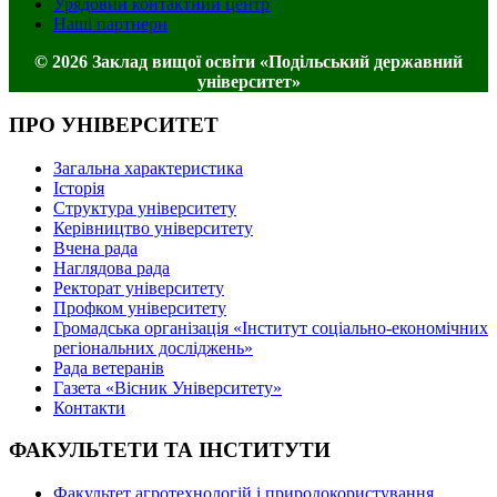
Урядовий контактний центр
Наші партнери
© 2026 Заклад вищої освіти «Подільський державний
університет»
ПРО УНІВЕРСИТЕТ
Загальна характеристика
Історія
Структура університету
Керівництво університету
Вчена рада
Наглядова рада
Ректорат університету
Профком університету
Громадська організація «Інститут соціально-економічних
регіональних досліджень»
Рада ветеранів
Газета «Вісник Університету»
Контакти
ФАКУЛЬТЕТИ ТА ІНСТИТУТИ
Факультет агротехнологій і природокористування