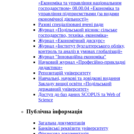
«Економіка та управління національним
господарством» 08.00.04 «Економіка та
управління підприємствами (за видами
економічної діяльності)»
Разові спеціалізовані вчені ради
Журнал «Подільський вісник: сільське
господарство, техніка, економіка»
Журнал «Економічний дискурс»
Журнал «Інститут бухгалтерського обліку,
контроль та аналіз в умовах глобалізації»
Журнал "Інноваційна економіка"
Науковий журнал «Професійно-прикладні
дидактики»
Репозитарій університету
Навчальні, наукові та довідкові видання
Закладу вищої освіти «Подільський
державний університет»
Доступ до баз даних SCOPUS та Web of
Science
Публічна інформація
Загальна документація
Банківські реквізити університету
Фінансова документація