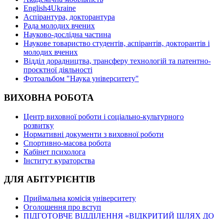
English4Ukraine
Аспірантура, докторантура
Рада молодих вчених
Науково-дослідна частина
Наукове товариство студентів, аспірантів, докторантів і
молодих вчених
Відділ дорадництва, трансферу технологій та патентно-
проєктної діяльності
Фотоальбом "Наука університету"
ВИХОВНА РОБОТА
Центр виховної роботи і соціально-культурного
розвитку
Нормативні документи з виховної роботи
Спортивно-масова робота
Кабінет психолога
Інститут кураторства
ДЛЯ АБІТУРІЄНТІВ
Приймальна комісія університету
Оголошення про вступ
ПІДГОТОВЧЕ ВІДДІЛЕННЯ «ВІДКРИТИЙ ШЛЯХ ДО