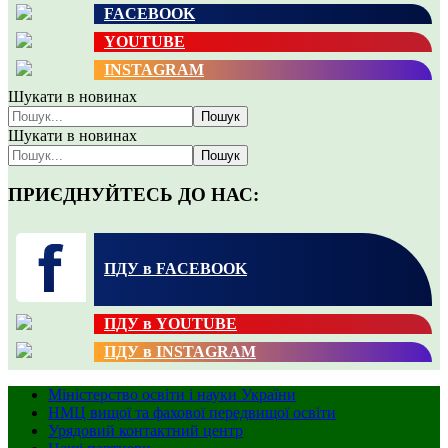
FACEBOOK
YOUTUBE
INSTAGRAM
Шукати в новинах
Пошук
Шукати в новинах
Пошук
ПРИЄДНУЙТЕСЬ ДО НАС:
ПДУ в FACEBOOK
ПДУ в YOUTUBE
ПДУ в INSTAGRAM
Міністерство освіти і науки України
НМЦ вищої та фахової передвищої освіти
Урядовий контактний центр