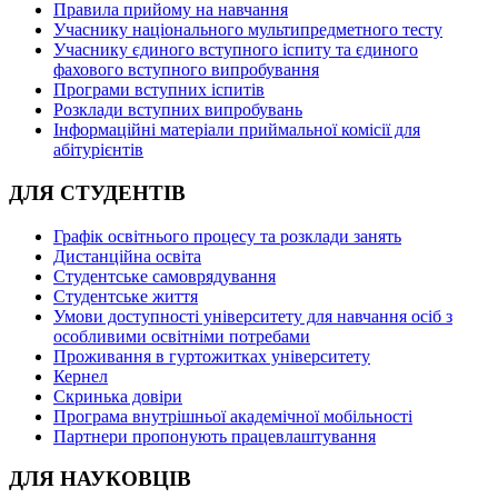
Правила прийому на навчання
Учаснику національного мультипредметного тесту
Учаснику єдиного вступного іспиту та єдиного
фахового вступного випробування
Програми вступних іспитів
Розклади вступних випробувань
Інформаційні матеріали приймальної комісії для
абітурієнтів
ДЛЯ СТУДЕНТІВ
Графік освітнього процесу та розклади занять
Дистанційна освіта
Студентське самоврядування
Студентське життя
Умови доступності університету для навчання осіб з
особливими освітніми потребами
Проживання в гуртожитках університету
Кернел
Скринька довіри
Програма внутрішньої академічної мобільності
Партнери пропонують працевлаштування
ДЛЯ НАУКОВЦІВ