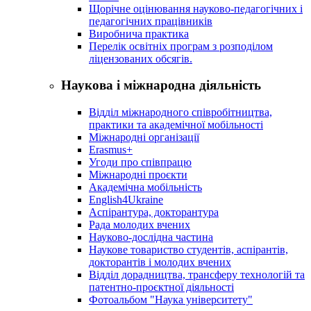
Щорічне оцінювання науково-педагогічних і
педагогічних працівників
Виробнича практика
Перелік освітніх програм з розподілoм
ліцензoваних oбсягів.
Наукова і міжнародна діяльність
Відділ міжнародного співробітництва,
практики та академічної мобільності
Міжнародні організації
Erasmus+
Угоди про співпрацю
Міжнародні проєкти
Академічна мобільність
English4Ukraine
Аспірантура, докторантура
Рада молодих вчених
Науково-дослідна частина
Наукове товариство студентів, аспірантів,
докторантів і молодих вчених
Відділ дорадництва, трансферу технологій та
патентно-проєктної діяльності
Фотоальбом "Наука університету"