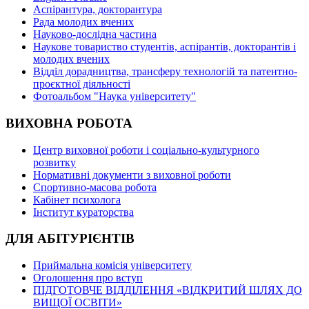
Аспірантура, докторантура
Рада молодих вчених
Науково-дослідна частина
Наукове товариство студентів, аспірантів, докторантів і
молодих вчених
Відділ дорадництва, трансферу технологій та патентно-
проєктної діяльності
Фотоальбом "Наука університету"
ВИХОВНА РОБОТА
Центр виховної роботи і соціально-культурного
розвитку
Нормативні документи з виховної роботи
Спортивно-масова робота
Кабінет психолога
Інститут кураторства
ДЛЯ АБІТУРІЄНТІВ
Приймальна комісія університету
Оголошення про вступ
ПІДГОТОВЧЕ ВІДДІЛЕННЯ «ВІДКРИТИЙ ШЛЯХ ДО
ВИЩОЇ ОСВІТИ»