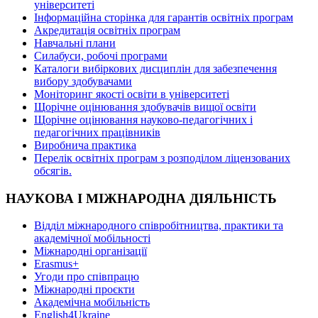
університеті
Інформаційна сторінка для гарантів освітніх програм
Акредитація освітніх програм
Навчальні плани
Силабуси, робочі програми
Каталоги вибіркових дисциплін для забезпечення
вибору здобувачами
Моніторинг якості освіти в університеті
Щорічне оцінювання здобувачів вищої освіти
Щорічне оцінювання науково-педагогічних і
педагогічних працівників
Виробнича практика
Перелік освітніх програм з розподілoм ліцензoваних
oбсягів.
НАУКОВА І МІЖНАРОДНА ДІЯЛЬНІСТЬ
Відділ міжнародного співробітництва, практики та
академічної мобільності
Міжнародні організації
Erasmus+
Угоди про співпрацю
Міжнародні проєкти
Академічна мобільність
English4Ukraine