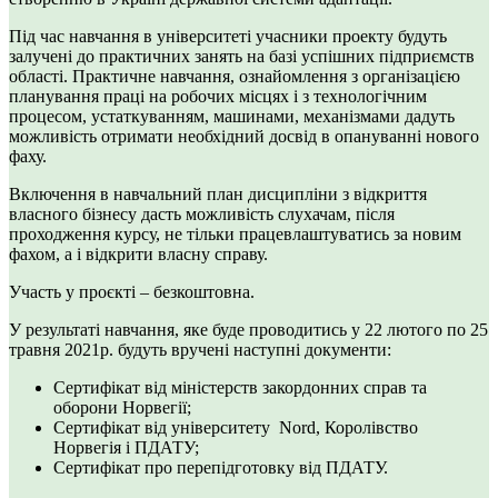
Під час навчання в університеті учасники проекту будуть
залучені до практичних занять на базі успішних підприємств
області. Практичне навчання, ознайомлення з організацією
планування праці на робочих місцях і з технологічним
процесом, устаткуванням, машинами, механізмами дадуть
можливість отримати необхідний досвід в опануванні нового
фаху.
Включення в навчальний план дисципліни з відкриття
власного бізнесу дасть можливість слухачам, після
проходження курсу, не тільки працевлаштуватись за новим
фахом, а і відкрити власну справу.
Участь у проєкті – безкоштовна.
У результаті навчання, яке буде проводитись у 22 лютого по 25
травня 2021р. будуть вручені наступні документи:
Сертифікат від міністерств закордонних справ та
оборони Норвегії;
Сертифікат від університету Nord, Королівство
Норвегія і ПДАТУ;
Сертифікат про перепідготовку від ПДАТУ.