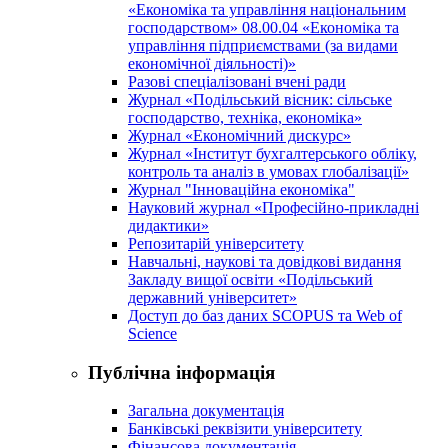
«Економіка та управління національним
господарством» 08.00.04 «Економіка та
управління підприємствами (за видами
економічної діяльності)»
Разові спеціалізовані вчені ради
Журнал «Подільський вісник: сільське
господарство, техніка, економіка»
Журнал «Економічний дискурс»
Журнал «Інститут бухгалтерського обліку,
контроль та аналіз в умовах глобалізації»
Журнал "Інноваційна економіка"
Науковий журнал «Професійно-прикладні
дидактики»
Репозитарій університету
Навчальні, наукові та довідкові видання
Закладу вищої освіти «Подільський
державний університет»
Доступ до баз даних SCOPUS та Web of
Science
Публічна інформація
Загальна документація
Банківські реквізити університету
Фінансова документація