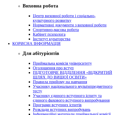
Виховна робота
Центр виховної роботи і соціально-
культурного розвитку
Нормативні документи з виховної роботи
Спортивно-масова робота
Кабінет психолога
Інститут кураторства
КОРИСНА ІНФОРМАЦІЯ
Для абітурієнтів
Приймальна комісія університету
Оголошення про вступ
ПІДГОТОВЧЕ ВІДДІЛЕННЯ «ВІДКРИТИЙ
ШЛЯХ ДО ВИЩОЇ ОСВІТИ»
Правила прийому на навчання
Учаснику національного мультипредметного
тесту
Учаснику єдиного вступного іспиту та
єдиного фахового вступного випробування
Програми вступних іспитів
Розклади вступних випробувань
Інформаційні матеріали приймальної комісії