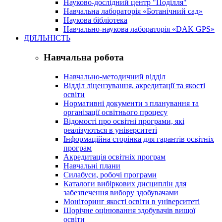
Науково-дослідний центр "Поділля"
Навчальна лабораторія «Ботанічний сад»
Наукова бібліотека
Навчально-наукова лабораторія «DAK GPS»
ДІЯЛЬНІСТЬ
Навчальна робота
Навчально-методичний відділ
Відділ ліцензування, акредитації та якості
освіти
Нормативні документи з планування та
організації освітнього процесу
Відомості про освітні програми, які
реалізуються в університеті
Інформаційна сторінка для гарантів освітніх
програм
Акредитація освітніх програм
Навчальні плани
Силабуси, робочі програми
Каталоги вибіркових дисциплін для
забезпечення вибору здобувачами
Моніторинг якості освіти в університеті
Щорічне оцінювання здобувачів вищої
освіти