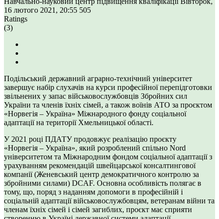
Навчально-науковий центр підвищення кваліфікації
Вівторок,
16 лютого 2021, 20:55
505
Ratings
(3)
Подільський державний аграрно-технічний університет
завершує набір слухачів на курси професійної перепідготовки
звільнених у запас військовослужбовців Збройних сил
України та членів їхніх сімей, а також воїнів АТО за проєктом
«Норвегія – Україна» Міжнародного фонду соціальної
адаптації на території Хмельницької області.
У 2021 році ПДАТУ продовжує реалізацію проєкту
«Норвегія – Україна», який розроблений спільно Nord
університетом та Міжнародним фондом соціальної адаптації з
урахуванням рекомендацій швейцарської консалтингової
компанії (Женевський центр демократичного контролю за
збройними силами) DCAF. Основна особливість полягає в
тому, що, поряд з наданням допомоги в професійній і
соціальній адаптації військовослужбовцям, ветеранам війни та
членам їхніх сімей і сімей загиблих, проєкт має сприяти
створенню в Україні державної системи адаптації.