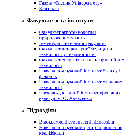
Газета «Вісник Університету»
Контакти
Факультети та інститути
Факультет агротехнологій і
природокористування
Інженерно-технічний факультет
Факультет ветеринарної медицини і
технологій у тваринництві
Факультет енергетики та інформаційних
технологій
Навчально-науковий інститут бізнесу і
фінансів
Навчально-науковий інститут харчових
технологій
Науково-дослідний інститут круп'яних
культур ім. О. Алексеєвої
Підрозділи
Відокремлені структурні підрозділи
Навчально-науковий центр підвищення
кваліфікації