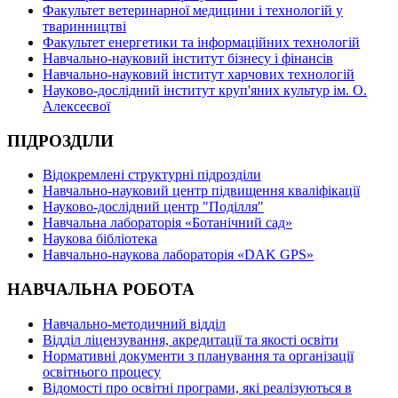
Факультет ветеринарної медицини і технологій у
тваринництві
Факультет енергетики та інформаційних технологій
Навчально-науковий інститут бізнесу і фінансів
Навчально-науковий інститут харчових технологій
Науково-дослідний інститут круп'яних культур ім. О.
Алексеєвої
ПІДРОЗДІЛИ
Відокремлені структурні підрозділи
Навчально-науковий центр підвищення кваліфікації
Науково-дослідний центр "Поділля"
Навчальна лабораторія «Ботанічний сад»
Наукова бібліотека
Навчально-наукова лабораторія «DAK GPS»
НАВЧАЛЬНА РОБОТА
Навчально-методичний відділ
Відділ ліцензування, акредитації та якості освіти
Нормативні документи з планування та організації
освітнього процесу
Відомості про освітні програми, які реалізуються в