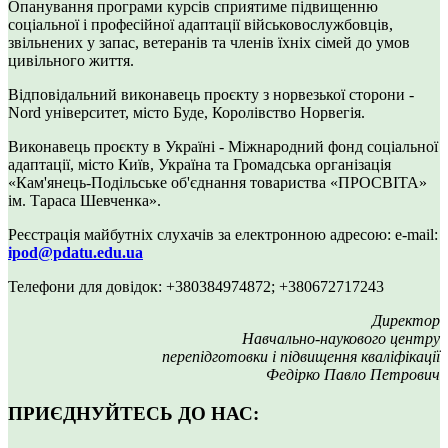
Опанування програми курсів сприятиме підвищенню
соціальної і професійної адаптації військовослужбовців,
звільнених у запас, ветеранів та членів їхніх сімей до умов
цивільного життя.
Відповідальний виконавець проєкту з норвезької сторони -
Nord університет, місто Буде, Королівство Норвегія.
Виконавець проєкту в Україні - Міжнародний фонд соціальної
адаптації, місто Київ, Україна та Громадська організація
«Кам'янець-Подільське об'єднання товариства «ПРОСВІТА»
ім. Тараса Шевченка».
Реєстрація майбутніх слухачів за електронною адресою: е-mail:
ipod@pdatu.edu.ua
Телефони для довідок: +380384974872; +380672717243
Директор
Навчально-наукового центру
перепідготовки і підвищення кваліфікації
Федірко Павло Петрович
ПРИЄДНУЙТЕСЬ ДО НАС: