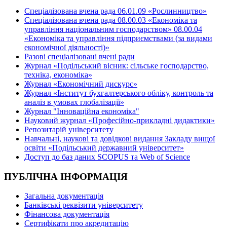
Спеціалізована вчена рада 06.01.09 «Рослинництво»
Спеціалізована вчена рада 08.00.03 «Економіка та
управління національним господарством» 08.00.04
«Економіка та управління підприємствами (за видами
економічної діяльності)»
Разові спеціалізовані вчені ради
Журнал «Подільський вісник: сільське господарство,
техніка, економіка»
Журнал «Економічний дискурс»
Журнал «Інститут бухгалтерського обліку, контроль та
аналіз в умовах глобалізації»
Журнал "Інноваційна економіка"
Науковий журнал «Професійно-прикладні дидактики»
Репозитарій університету
Навчальні, наукові та довідкові видання Закладу вищої
освіти «Подільський державний університет»
Доступ до баз даних SCOPUS та Web of Science
ПУБЛІЧНА ІНФОРМАЦІЯ
Загальна документація
Банківські реквізити університету
Фінансова документація
Сертифікати про акредитацію