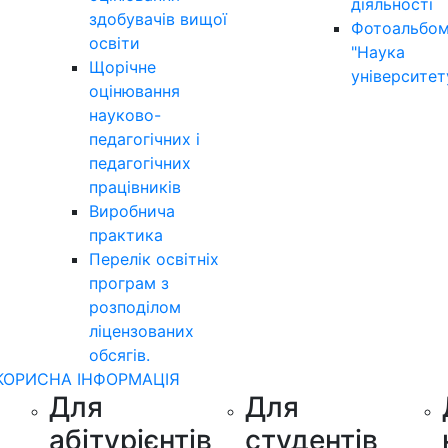
діяльності
здобувачів вищої
Фотоальбо
освіти
"Наука
Щорічне
університет
оцінювання
науково-
педагогічних і
педагогічних
працівників
Виробнича
практика
Перелік освітніх
програм з
розподілoм
ліцензoваних
oбсягів.
КОРИСНА ІНФОРМАЦІЯ
Для
Для
абітурієнтів
студентів