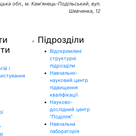
цька обл., м. Кам'янець-Подільський, вул.
Шевченка, 12
ти
Підрозділи
ути
Відокремлені
структурні
підрозділи
гій і
Навчально-
истування
науковий центр
підвищення
кваліфікації
Науково-
дослідний центр
ої
"Поділля"
Навчальна
у
лабораторія
ві