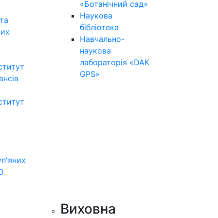
«Ботанічний сад»
Наукова
та
бібліотека
них
Навчально-
наукова
лабораторія «DAK
ститут
GPS»
нансів
ститут
уп'яних
О.
Виховна