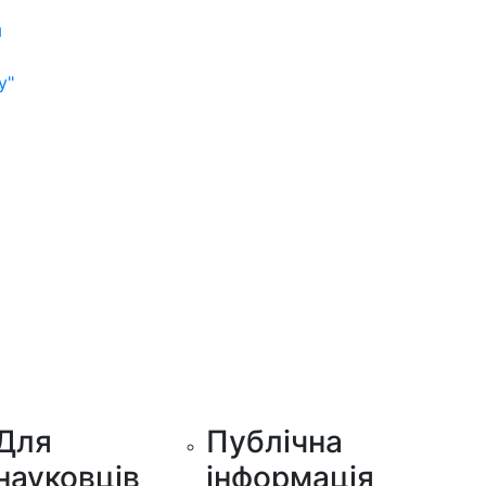
м
у"
Для
Публічна
науковців
інформація