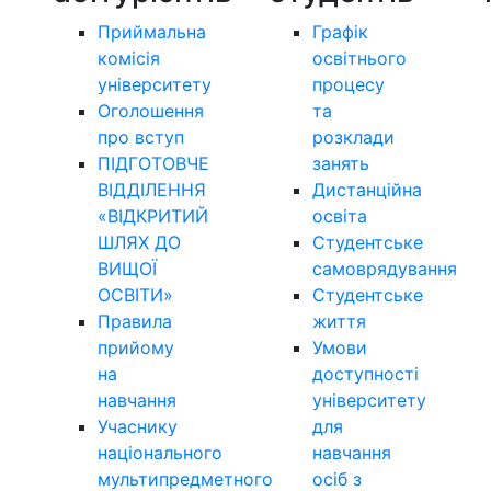
Приймальна
Графік
комісія
освітнього
університету
процесу
Оголошення
та
про вступ
розклади
ПІДГОТОВЧЕ
занять
ВІДДІЛЕННЯ
Дистанційна
«ВІДКРИТИЙ
освіта
ШЛЯХ ДО
Студентське
ВИЩОЇ
самоврядування
ОСВІТИ»
Студентське
Правила
життя
прийому
Умови
на
доступності
навчання
університету
Учаснику
для
національного
навчання
мультипредметного
осіб з