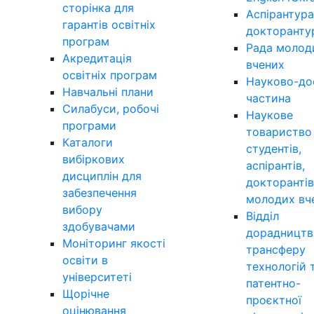
сторінка для
Аспірантура
гарантів освітніх
докторанту
програм
Рада молод
Акредитація
вчених
освітніх програм
Науково-до
Навчальні плани
частина
Силабуси, робочі
Наукове
програми
товариство
Каталоги
студентів,
вибіркових
аспірантів,
дисциплін для
докторантів
забезпечення
молодих вч
вибору
Відділ
здобувачами
дорадництв
Моніторинг якості
трансферу
освіти в
технологій 
університеті
патентно-
Щорічне
проєктної
оцінювання