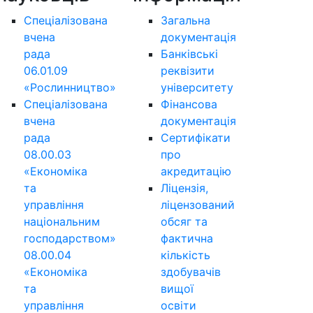
Спеціалізована
Загальна
вчена
документація
рада
Банківські
06.01.09
реквізити
«Рослинництво»
університету
Спеціалізована
Фінансова
вчена
документація
рада
Сертифікати
08.00.03
про
«Економіка
акредитацію
та
Ліцензія,
управління
ліцензований
національним
обсяг та
господарством»
фактична
08.00.04
кількість
«Економіка
здобувачів
та
вищої
управління
освіти