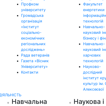
Профком
Факультет
університету
енергетики 
Громадська
інформацій
організація
технологій
«Інститут
Навчально-
соціально-
науковий ін
економічних
бізнесу і фі
регіональних
Навчально-
досліджень»
науковий ін
Рада ветеранів
харчових
Газета «Вісник
технологій
Університету»
Науково-
Контакти
дослідний
інститут кр
культур ім. 
Алексеєвої
ДІЯЛЬНІСТЬ
Навчальна
Наукова і