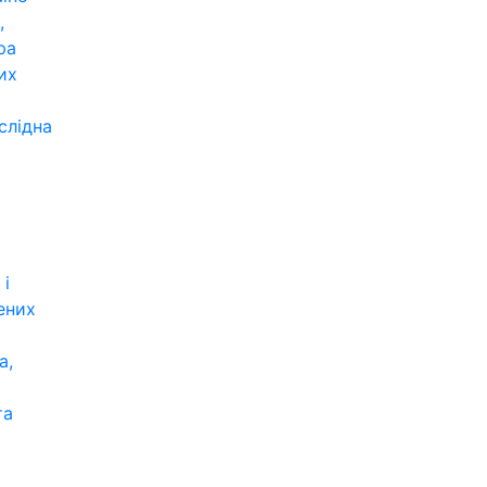
,
ра
их
слідна
 і
ених
а,
та