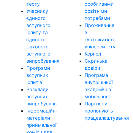
тесту
особливими
Учаснику
освітніми
єдиного
потребами
вступного
Проживання
іспиту та
в
єдиного
гуртожитках
фахового
університету
вступного
Кернел
випробування
Скринька
Програми
довіри
вступних
Програма
іспитів
внутрішньої
Розклади
академічної
вступних
мобільності
випробувань
Партнери
Інформаційні
пропонують
матеріали
працевлаштування
приймальної
комісії для