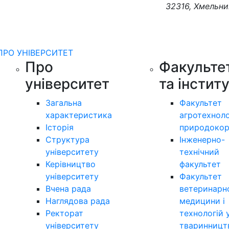
32316, Хмельни
ПРО УНІВЕРСИТЕТ
Про
Факульте
університет
та інстит
Загальна
Факультет
характеристика
агротехноло
Історія
природокор
Структура
Інженерно-
університету
технічний
Керівництво
факультет
університету
Факультет
Вчена рада
ветеринарн
Наглядова рада
медицини і
Ректорат
технологій 
університету
тваринницт