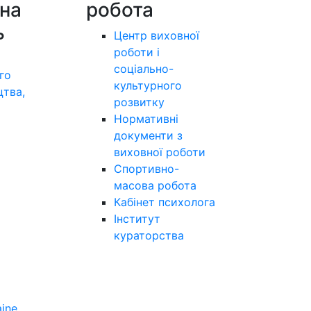
на
робота
ь
Центр виховної
роботи і
соціально-
го
культурного
цтва,
розвитку
а
Нормативні
документи з
виховної роботи
Спортивно-
масова робота
Кабінет психолога
Інститут
кураторства
aine