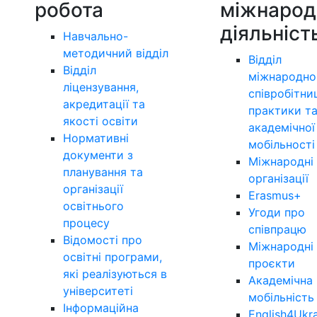
робота
міжнарод
діяльніст
Навчально-
методичний відділ
Відділ
Відділ
міжнародно
ліцензування,
співробітни
акредитації та
практики т
якості освіти
академічної
Нормативні
мобільності
документи з
Міжнародні
планування та
організації
організації
Erasmus+
освітнього
Угоди про
процесу
співпрацю
Відомості про
Міжнародні
освітні програми,
проєкти
які реалізуються в
Академічна
університеті
мобільність
Інформаційна
English4Ukr