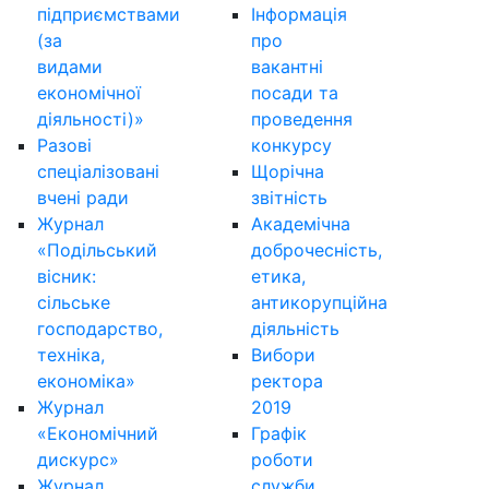
підприємствами
Інформація
(за
про
видами
вакантні
економічної
посади та
діяльності)»
проведення
Разові
конкурсу
спеціалізовані
Щорічна
вчені ради
звітність
Журнал
Академічна
«Подільський
доброчесність,
вісник:
етика,
сільське
антикорупційна
господарство,
діяльність
техніка,
Вибори
економіка»
ректора
Журнал
2019
«Економічний
Графік
дискурс»
роботи
Журнал
служби