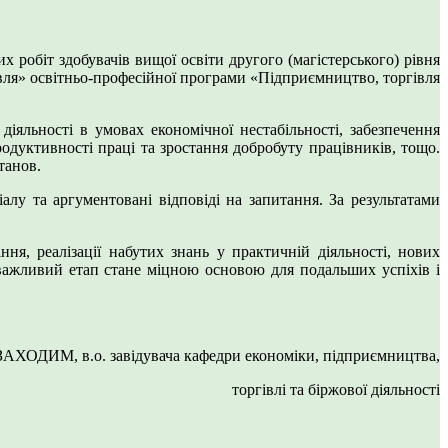
х робіт здобувачів вищої освіти другого (магістерського) рівня
вля» освітньо-професійної програми «Підприємництво, торгівля
іяльності в умовах економічної нестабільності, забезпечення
одуктивності праці та зростання добробуту працівників, тощо.
танов.
іалу та аргументовані відповіді на запитання. За результатами
ня, реалізації набутих знань у практичній діяльності, нових
 важливий етап стане міцною основою для подальших успіхів і
АХОДИМ, в.о. завідувача кафедри економіки, підприємництва,
торгівлі та біржової діяльності