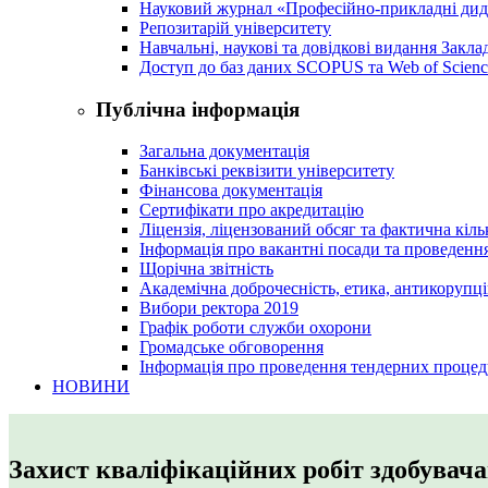
Науковий журнал «Професійно-прикладні ди
Репозитарій університету
Навчальні, наукові та довідкові видання Закл
Доступ до баз даних SCOPUS та Web of Scienc
Публічна інформація
Загальна документація
Банківські реквізити університету
Фінансова документація
Сертифікати про акредитацію
Ліцензія, ліцензований обсяг та фактична кіль
Інформація про вакантні посади та проведенн
Щорічна звітність
Академічна доброчесність, етика, антикорупці
Вибори ректора 2019
Графік роботи служби охорони
Громадське обговорення
Інформація про проведення тендерних процед
НОВИНИ
Захист кваліфікаційних робіт здобувача