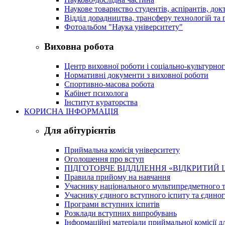
Наукове товариство студентів, аспірантів, док
Відділ дорадництва, трансферу технологій та 
Фотоальбом "Наука університету"
Виховна робота
Центр виховної роботи і соціально-культурно
Нормативні документи з виховної роботи
Спортивно-масова робота
Кабінет психолога
Інститут кураторства
КОРИСНА ІНФОРМАЦІЯ
Для абітурієнтів
Приймальна комісія університету
Оголошення про вступ
ПІДГОТОВЧЕ ВІДДІЛЕННЯ «ВІДКРИТИЙ 
Правила прийому на навчання
Учаснику національного мультипредметного т
Учаснику єдиного вступного іспиту та єдино
Програми вступних іспитів
Розклади вступних випробувань
Інформаційні матеріали приймальної комісії дл