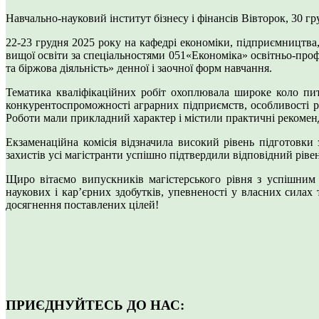
Навчально-науковий інститут бізнесу і фінансів
Вівторок, 30 гр
22-23 грудня 2025 року на кафедрі економіки, підприємництва, 
вищої освіти за спеціальностями 051«Економіка» освітньо-про
та біржова діяльність» денної і заочної форм навчання.
Тематика кваліфікаційних робіт охоплювала широке коло пита
конкурентоспроможності аграрних підприємств, особливості ро
Роботи мали прикладний характер і містили практичні рекоменда
Екзаменаційна комісія відзначила високий рівень підготовки з
захистів усі магістранти успішно підтвердили відповідний ріве
Щиро вітаємо випускників магістерського рівня з успішним з
наукових і кар’єрних здобутків, упевненості у власних сила
досягнення поставлених цілей!
ПРИЄДНУЙТЕСЬ ДО НАС: