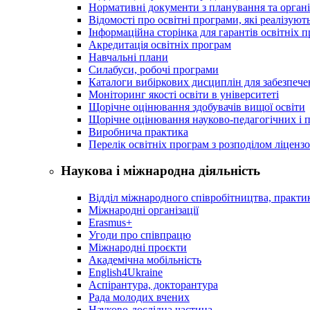
Нормативні документи з планування та організ
Відомості про освітні програми, які реалізують
Інформаційна сторінка для гарантів освітніх 
Акредитація освітніх програм
Навчальні плани
Силабуси, робочі програми
Каталоги вибіркових дисциплін для забезпеч
Моніторинг якості освіти в університеті
Щорічне оцінювання здобувачів вищої освіти
Щорічне оцінювання науково-педагогічних і п
Виробнича практика
Перелік освітніх програм з розподілoм ліцензo
Наукова і міжнародна діяльність
Відділ міжнародного співробітництва, практик
Міжнародні організації
Erasmus+
Угоди про співпрацю
Міжнародні проєкти
Академічна мобільність
English4Ukraine
Аспірантура, докторантура
Рада молодих вчених
Науково-дослідна частина