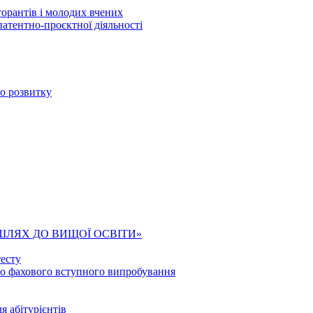
торантів і молодих вчених
патентно-проєктної діяльності
го розвитку
ШЛЯХ ДО ВИЩОЇ ОСВІТИ»
есту
го фахового вступного випробування
я абітурієнтів