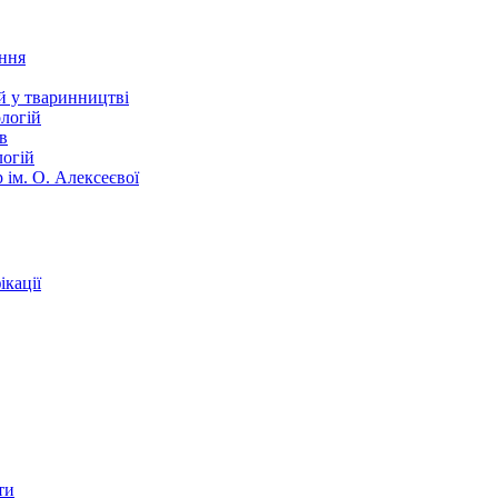
ання
й у тваринництві
логій
в
логій
 ім. О. Алексеєвої
кації
ти