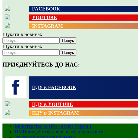
FACEBOOK
YOUTUBE
INSTAGRAM
Шукати в новинах
Пошук
Шукати в новинах
Пошук
ПРИЄДНУЙТЕСЬ ДО НАС:
ПДУ в FACEBOOK
ПДУ в YOUTUBE
ПДУ в INSTAGRAM
Міністерство освіти і науки України
НМЦ вищої та фахової передвищої освіти
Урядовий контактний центр