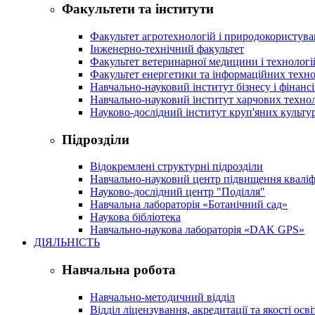
Факультети та інститути
Факультет агротехнологій і природокористув
Інженерно-технічний факультет
Факультет ветеринарної медицини і технологі
Факультет енергетики та інформаційних техно
Навчально-науковий інститут бізнесу і фінансі
Навчально-науковий інститут харчових техно
Науково-дослідний інститут круп'яних культур
Підрозділи
Відокремлені структурні підрозділи
Навчально-науковий центр підвищення кваліфі
Науково-дослідний центр "Поділля"
Навчальна лабораторія «Ботанічний сад»
Наукова бібліотека
Навчально-наукова лабораторія «DAK GPS»
ДІЯЛЬНІСТЬ
Навчальна робота
Навчально-методичний відділ
Відділ ліцензування, акредитації та якості осві