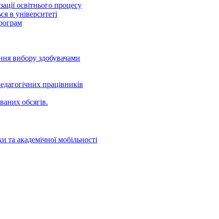
ації освітнього процесу
ся в університеті
програм
ення вибору здобувачами
едагогічних працівників
ваних oбсягів.
и та академічної мобільності