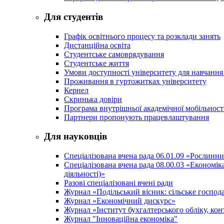
Для студентів
Графік освітнього процесу та розклади занять
Дистанційна освіта
Студентське самоврядування
Студентське життя
Умови доступності університету для навчання
Проживання в гуртожитках університету
Кернел
Скринька довіри
Програма внутрішньої академічної мобільност
Партнери пропонують працевлаштування
Для науковців
Спеціалізована вчена рада 06.01.09 «Рослинн
Спеціалізована вчена рада 08.00.03 «Економі
діяльності)»
Разові спеціалізовані вчені ради
Журнал «Подільський вісник: сільське господа
Журнал «Економічний дискурс»
Журнал «Інститут бухгалтерського обліку, конт
Журнал "Інноваційна економіка"