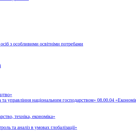
 осіб з особливими освітніми потребами
і
ицтво»
ка та управління національним господарством» 08.00.04 «Економі
рство, техніка, економіка»
роль та аналіз в умовах глобалізації»