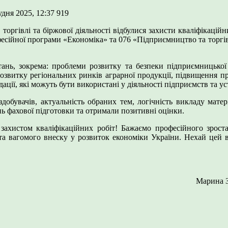
удня 2025, 12:37
919
торгівлі та біржової діяльності відбулися захисти кваліфікаційни
фесійної програми «Економіка» та 076 «Підприємництво та торгі
нь, зокрема: проблеми розвитку та безпеки підприємницької д
звитку регіональних ринків аграрної продукції, підвищення пр
ції, які можуть бути використані у діяльності підприємств та ус
добувачів, актуальність обраних тем, логічність викладу матер
нь фахової підготовки та отримали позитивні оцінки.
ахистом кваліфікаційних робіт! Бажаємо професійного зростан
х та вагомого внеску у розвиток економіки України. Нехай цей
Марина З