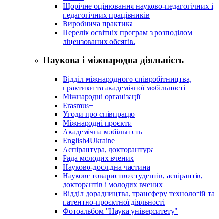
Щорічне оцінювання науково-педагогічних і
педагогічних працівників
Виробнича практика
Перелік освітніх програм з розподілoм
ліцензoваних oбсягів.
Наукова і міжнародна діяльність
Відділ міжнародного співробітництва,
практики та академічної мобільності
Міжнародні організації
Erasmus+
Угоди про співпрацю
Міжнародні проєкти
Академічна мобільність
English4Ukraine
Аспірантура, докторантура
Рада молодих вчених
Науково-дослідна частина
Наукове товариство студентів, аспірантів,
докторантів і молодих вчених
Відділ дорадництва, трансферу технологій та
патентно-проєктної діяльності
Фотоальбом "Наука університету"