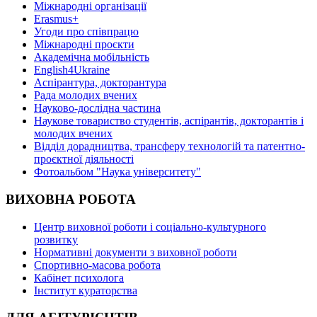
Міжнародні організації
Erasmus+
Угоди про співпрацю
Міжнародні проєкти
Академічна мобільність
English4Ukraine
Аспірантура, докторантура
Рада молодих вчених
Науково-дослідна частина
Наукове товариство студентів, аспірантів, докторантів і
молодих вчених
Відділ дорадництва, трансферу технологій та патентно-
проєктної діяльності
Фотоальбом "Наука університету"
ВИХОВНА РОБОТА
Центр виховної роботи і соціально-культурного
розвитку
Нормативні документи з виховної роботи
Спортивно-масова робота
Кабінет психолога
Інститут кураторства