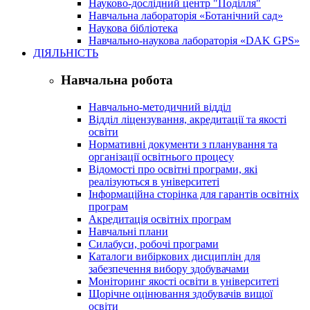
Науково-дослідний центр "Поділля"
Навчальна лабораторія «Ботанічний сад»
Наукова бібліотека
Навчально-наукова лабораторія «DAK GPS»
ДІЯЛЬНІСТЬ
Навчальна робота
Навчально-методичний відділ
Відділ ліцензування, акредитації та якості
освіти
Нормативні документи з планування та
організації освітнього процесу
Відомості про освітні програми, які
реалізуються в університеті
Інформаційна сторінка для гарантів освітніх
програм
Акредитація освітніх програм
Навчальні плани
Силабуси, робочі програми
Каталоги вибіркових дисциплін для
забезпечення вибору здобувачами
Моніторинг якості освіти в університеті
Щорічне оцінювання здобувачів вищої
освіти