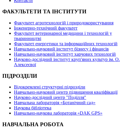
Контакти
ФАКУЛЬТЕТИ ТА ІНСТИТУТИ
Факультет агротехнологій і природокористування
Інженерно-технічний факультет
Факультет ветеринарної медицини і технологій у
тваринництві
Факультет енергетики та інформаційних технологій
Навчально-науковий інститут бізнесу і фінансів
Навчально-науковий інститут харчових технологій
Науково-дослідний інститут круп'яних культур ім. О.
Алексеєвої
ПІДРОЗДІЛИ
Відокремлені структурні підрозділи
Навчально-науковий центр підвищення кваліфікації
Науково-дослідний центр "Поділля"
Навчальна лабораторія «Ботанічний сад»
Наукова бібліотека
Навчально-наукова лабораторія «DAK GPS»
НАВЧАЛЬНА РОБОТА