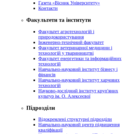
Газета «Вісник Університету»
Контакти
Факультети та інститути
Факультет агротехнологій і
природокористування
Інженерно-технічний факультет
Факультет ветеринарної медицини і
технологій у тваринництві
Факультет енергетики та інформаційних
технологій
Навчально-науковий інститут бізнесу і
фінансів
Навчально-науковий інститут харчових
технологій
Науково-дослідний інститут круп'яних
культур ім. О. Алексеєвої
Підрозділи
Відокремлені структурні підрозділи
Навчально-науковий центр підвищення
кваліфікації