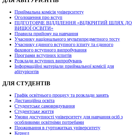
ДЛЯ АБІТУРІЄНТІВ
Приймальна комісія університету
Оголошення про вступ
ПІДГОТОВЧЕ ВІДДІЛЕННЯ «ВІДКРИТИЙ ШЛЯХ ДО
ВИЩОЇ ОСВІТИ»
Правила прийому на навчання
Учаснику національного мультипредметного тесту
Учаснику єдиного вступного іспиту та єдиного
фахового вступного випробування
Програми вступних іспитів
Розклади вступних випробувань
Інформаційні матеріали приймальної комісії для
абітурієнтів
ДЛЯ СТУДЕНТІВ
Графік освітнього процесу та розклади занять
Дистанційна освіта
Студентське самоврядування
Студентське життя
Умови доступності університету для навчання осіб з
особливими освітніми потребами
Проживання в гуртожитках університету
Кернел