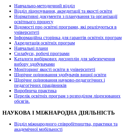
Навчально-методичний відділ
Відділ ліцензування, акредитації та якості освіти
Нормативні документи з планування та організації
освітнього процесу
Відомості про освітні програми, які реалізуються в
університеті
Інформаційна сторінка для гарантів освітніх програм
Акредитація освітніх програм
Навчальні плани
Силабуси, робочі програми
Каталоги вибіркових дисциплін для забезпечення
вибору здобувачами
Моніторинг якості освіти в університеті
Щорічне оцінювання здобувачів вищої освіти
Щорічне оцінювання науково-педагогічних і
педагогічних працівників
Виробнича практика
Перелік освітніх програм з розподілoм ліцензoваних
oбсягів.
НАУКОВА І МІЖНАРОДНА ДІЯЛЬНІСТЬ
Відділ міжнародного співробітництва, практики та
академічної мобільності