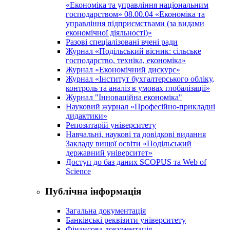
«Економіка та управління національним
господарством» 08.00.04 «Економіка та
управління підприємствами (за видами
економічної діяльності)»
Разові спеціалізовані вчені ради
Журнал «Подільський вісник: сільське
господарство, техніка, економіка»
Журнал «Економічний дискурс»
Журнал «Інститут бухгалтерського обліку,
контроль та аналіз в умовах глобалізації»
Журнал "Інноваційна економіка"
Науковий журнал «Професійно-прикладні
дидактики»
Репозитарій університету
Навчальні, наукові та довідкові видання
Закладу вищої освіти «Подільський
державний університет»
Доступ до баз даних SCOPUS та Web of
Science
Публічна інформація
Загальна документація
Банківські реквізити університету
Фінансова документація