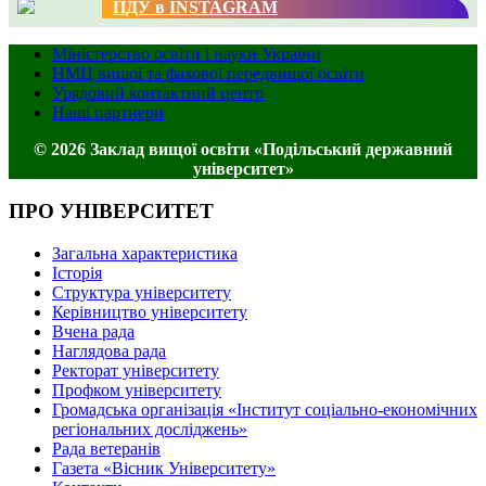
ПДУ в INSTAGRAM
Міністерство освіти і науки України
НМЦ вищої та фахової передвищої освіти
Урядовий контактний центр
Наші партнери
© 2026 Заклад вищої освіти «Подільський державний
університет»
ПРО УНІВЕРСИТЕТ
Загальна характеристика
Історія
Структура університету
Керівництво університету
Вчена рада
Наглядова рада
Ректорат університету
Профком університету
Громадська організація «Інститут соціально-економічних
регіональних досліджень»
Рада ветеранів
Газета «Вісник Університету»