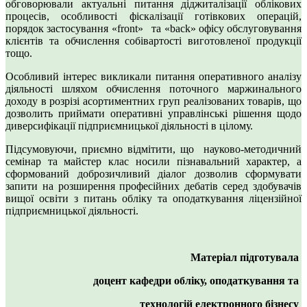
обговорювали актуальні питання діджиталізації облікових
процесів, особливості фіскалізації готівкових операцій,
порядок застосування «front» та «back» офісу обслуговування
клієнтів та обчислення собівартості виготовленої продукції
тощо.
Особливий інтерес викликали питання оперативного аналізу
діяльності шляхом обчислення поточного маржинального
доходу в розрізі асортиментних груп реалізованих товарів, що
дозволить приймати оперативні управлінські рішення щодо
диверсифікації підприємницької діяльності в цілому.
Підсумовуючи, приємно відмітити, що науково-методичний
семінар та майстер клас носили пізнавальний характер, а
сформований доброзичливий діалог дозволив сформувати
запити на розширення професійних дебатів серед здобувачів
вищої освіти з питань обліку та оподаткування ліцензійної
підприємницької діяльності.
Матеріал підготувала
доцент кафедри обліку, оподаткування та
технологій електронного бізнесу