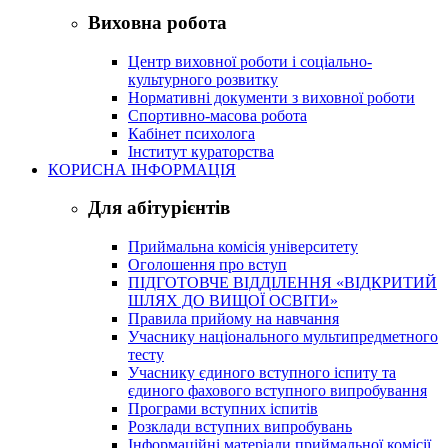
Виховна робота
Центр виховної роботи і соціально-
культурного розвитку
Нормативні документи з виховної роботи
Спортивно-масова робота
Кабінет психолога
Інститут кураторства
КОРИСНА ІНФОРМАЦІЯ
Для абітурієнтів
Приймальна комісія університету
Оголошення про вступ
ПІДГОТОВЧЕ ВІДДІЛЕННЯ «ВІДКРИТИЙ
ШЛЯХ ДО ВИЩОЇ ОСВІТИ»
Правила прийому на навчання
Учаснику національного мультипредметного
тесту
Учаснику єдиного вступного іспиту та
єдиного фахового вступного випробування
Програми вступних іспитів
Розклади вступних випробувань
Інформаційні матеріали приймальної комісії