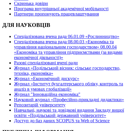
Скринька довіри
Програма внутрішньої академічної мобільності
Партнери пропонують працевлаштування
ДЛЯ НАУКОВЦІВ
Спеціалізована вчена рада 06.01.09 «Рослинництво»
Спеціалізована вчена рада 08.00.03 «Економіка та
управління національним господарством» 08.00.04
«Економіка та управління підприємствами (за видами
економічної діяльності)»
Разові спеціалізовані вчені ради
Журнал «Подільський вісник: сільське господарство,
техніка, економіка»
Журнал «Економічний дискурс»
Журнал «Інститут бухгалтерського обліку, контроль та
аналіз в умовах глобалізації»
Журнал "Інноваційна економіка"
Науковий журнал «Професійно-прикладні дидактики»
Репозитарій університету
Навчальні, наукові та довідкові видання Закладу вищої
освіти «Подільський державний університет»
Доступ до баз даних SCOPUS та Web of Science