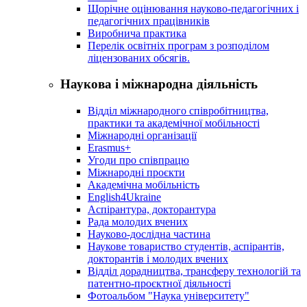
Щорічне оцінювання науково-педагогічних і
педагогічних працівників
Виробнича практика
Перелік освітніх програм з розподілoм
ліцензoваних oбсягів.
Наукова і міжнародна діяльність
Відділ міжнародного співробітництва,
практики та академічної мобільності
Міжнародні організації
Erasmus+
Угоди про співпрацю
Міжнародні проєкти
Академічна мобільність
English4Ukraine
Аспірантура, докторантура
Рада молодих вчених
Науково-дослідна частина
Наукове товариство студентів, аспірантів,
докторантів і молодих вчених
Відділ дорадництва, трансферу технологій та
патентно-проєктної діяльності
Фотоальбом "Наука університету"