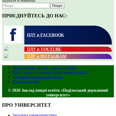
Шукати в новинах
Пошук
ПРИЄДНУЙТЕСЬ ДО НАС:
ПДУ в FACEBOOK
ПДУ в YOUTUBE
ПДУ в INSTAGRAM
Міністерство освіти і науки України
НМЦ вищої та фахової передвищої освіти
Урядовий контактний центр
Наші партнери
© 2026 Заклад вищої освіти «Подільський державний
університет»
ПРО УНІВЕРСИТЕТ
Загальна характеристика