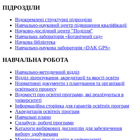
ПІДРОЗДІЛИ
Відокремлені структурні підрозділи
Навчально-науковий центр підвищення кваліфікації
Науково-дослідний центр "Поділля"
Навчальна лабораторія «Ботанічний сад»
Наукова бібліотека
Навчально-наукова лабораторія «DAK GPS»
НАВЧАЛЬНА РОБОТА
Навчально-методичний відділ
Відділ ліцензування, акредитації та якості освіти
Нормативні документи з планування та організації
освітнього процесу
Відомості про освітні програми, які реалізуються в
університеті
Інформаційна сторінка для гарантів освітніх програм
Акредитація освітніх програм
Навчальні плани
Силабуси, робочі програми
Каталоги вибіркових дисциплін для забезпечення
вибору здобувачами
Моніторинг якості освіти в університеті