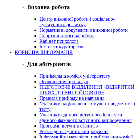
Виховна робота
Центр виховної роботи і соціально-
культурного розвитку
Нормативні документи з виховної роботи
Спортивно-масова робота
Кабінет психолога
Інститут кураторства
КОРИСНА ІНФОРМАЦІЯ
Для абітурієнтів
Приймальна комісія університету
Оголошення про вступ
ПІДГОТОВЧЕ ВІДДІЛЕННЯ «ВІДКРИТИЙ
ШЛЯХ ДО ВИЩОЇ ОСВІТИ»
Правила прийому на навчання
Учаснику національного мультипредметного
тесту
Учаснику єдиного вступного іспиту та
єдиного фахового вступного випробування
Програми вступних іспитів
Розклади вступних випробувань
Інформаційні матеріали приймальної комісії