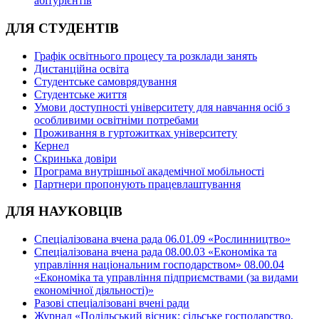
абітурієнтів
ДЛЯ СТУДЕНТІВ
Графік освітнього процесу та розклади занять
Дистанційна освіта
Студентське самоврядування
Студентське життя
Умови доступності університету для навчання осіб з
особливими освітніми потребами
Проживання в гуртожитках університету
Кернел
Скринька довіри
Програма внутрішньої академічної мобільності
Партнери пропонують працевлаштування
ДЛЯ НАУКОВЦІВ
Спеціалізована вчена рада 06.01.09 «Рослинництво»
Спеціалізована вчена рада 08.00.03 «Економіка та
управління національним господарством» 08.00.04
«Економіка та управління підприємствами (за видами
економічної діяльності)»
Разові спеціалізовані вчені ради
Журнал «Подільський вісник: сільське господарство,