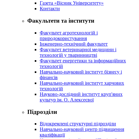
Газета «Вісник Університету»
Контакти
Факультети та інститути
Факультет агротехнологій і
природокористування
Інженерно-технічний факультет
Факультет ветеринарної медицини і
технологій у тваринництві
Факультет енергетики та інформаційних
технологій
Навчально-науковий інститут бізнесу і
фінансів
Навчально-науковий інститут харчових
технологій
Науково-дослідний інститут круп'яних
культур ім. О. Алексеєвої
Підрозділи
Відокремлені структурні підрозділи
Навчально-науковий центр підвищення
кваліфікації