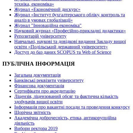
техніка, економіка»
Журнал «Економічний дискурс»
Журнал «Інститут бухгалтерського обліку, контроль та
аналіз в умовах глобалізації»
Журнал "Інноваційна економіка"
Науковий журнал «Професійно-прикладні дидактики»
Репозитарій університету
Навчальні, наукові та довідкові видання Закладу вищої
освіти «Подільський державний університет»
Доступ до баз даних SCOPUS та Web of Science
ПУБЛІЧНА ІНФОРМАЦІЯ
Загальна документація
Банківські реквізити університету
Фінансова документація
Сертифікати про акредитацію
Ліцензія, ліцензований обсяг та фактична кількість
здобувачів вищої освіти
Інформація про вакантні посади та проведення конкурсу
Щорічна звітність
Академічна доброчесність, етика, антикорупційна
діяльність
Вибори ректора 2019