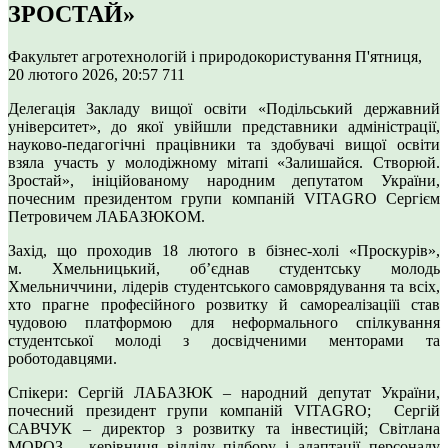
ЗРОСТАЙ»
Факультет агротехнологій і природокористування
П'ятниця,
20 лютого 2026, 20:57
711
Делегація Закладу вищої освіти «Подільський державний
університет», до якої увійшли представники адміністрації,
науково-педагогічні працівники та здобувачі вищої освіти
взяла участь у молодіжному мітапі «Залишайся. Створюй.
Зростай», ініційованому народним депутатом України,
почесним президентом групи компаній VITAGRO Сергієм
Петровичем ЛАБАЗЮКОМ.
Захід, що проходив 18 лютого в бізнес-холі «Проскурів»,
м. Хмельницький, об’єднав студентську молодь
Хмельниччини, лідерів студентського самоврядування та всіх,
хто прагне професійного розвитку й самореалізаціїі став
чудовою платформою для неформального спілкування
студентської молоді з досвідченими менторами та
роботодавцями.
Спікери: Сергій ЛАБАЗЮК – народний депутат України,
почесний президент групи компаній VITAGRO; Сергій
САВЧУК – директор з розвитку та інвестицій; Світлана
МОРОЗ – керівниця відділу підбору і адаптації персоналу