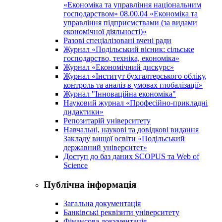
«Економіка та управління національним
господарством» 08.00.04 «Економіка та
управління підприємствами (за видами
економічної діяльності)»
Разові спеціалізовані вчені ради
Журнал «Подільський вісник: сільське
господарство, техніка, економіка»
Журнал «Економічний дискурс»
Журнал «Інститут бухгалтерського обліку,
контроль та аналіз в умовах глобалізації»
Журнал "Інноваційна економіка"
Науковий журнал «Професійно-прикладні
дидактики»
Репозитарій університету
Навчальні, наукові та довідкові видання
Закладу вищої освіти «Подільський
державний університет»
Доступ до баз даних SCOPUS та Web of
Science
Публічна інформація
Загальна документація
Банківські реквізити університету
Фінансова документація