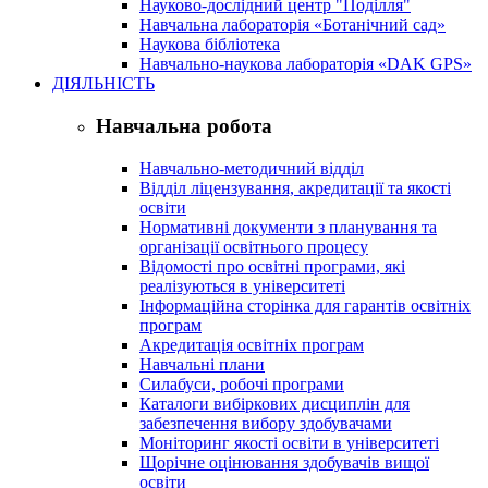
Науково-дослідний центр "Поділля"
Навчальна лабораторія «Ботанічний сад»
Наукова бібліотека
Навчально-наукова лабораторія «DAK GPS»
ДІЯЛЬНІСТЬ
Навчальна робота
Навчально-методичний відділ
Відділ ліцензування, акредитації та якості
освіти
Нормативні документи з планування та
організації освітнього процесу
Відомості про освітні програми, які
реалізуються в університеті
Інформаційна сторінка для гарантів освітніх
програм
Акредитація освітніх програм
Навчальні плани
Силабуси, робочі програми
Каталоги вибіркових дисциплін для
забезпечення вибору здобувачами
Моніторинг якості освіти в університеті
Щорічне оцінювання здобувачів вищої
освіти