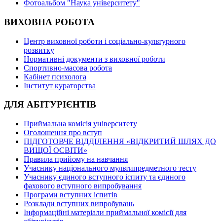
Фотоальбом "Наука університету"
ВИХОВНА РОБОТА
Центр виховної роботи і соціально-культурного
розвитку
Нормативні документи з виховної роботи
Спортивно-масова робота
Кабінет психолога
Інститут кураторства
ДЛЯ АБІТУРІЄНТІВ
Приймальна комісія університету
Оголошення про вступ
ПІДГОТОВЧЕ ВІДДІЛЕННЯ «ВІДКРИТИЙ ШЛЯХ ДО
ВИЩОЇ ОСВІТИ»
Правила прийому на навчання
Учаснику національного мультипредметного тесту
Учаснику єдиного вступного іспиту та єдиного
фахового вступного випробування
Програми вступних іспитів
Розклади вступних випробувань
Інформаційні матеріали приймальної комісії для