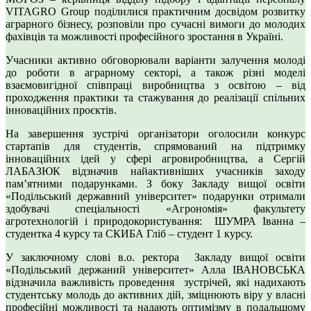
VITAGRO Group поділилися практичним досвідом розвитку
аграрного бізнесу, розповіли про сучасні вимоги до молодих
фахівців та можливості професійного зростання в Україні.
Учасники активно обговорювали варіанти залучення молоді
до роботи в аграрному секторі, а також різні моделі
взаємовигідної співпраці виробництва з освітою – від
проходження практики та стажування до реалізації спільних
інноваційних проєктів.
На завершення зустрічі організатори оголосили конкурс
стартапів для студентів, спрямований на підтримку
інноваційних ідей у сфері агровиробництва, а Сергій
ЛАБАЗЮК відзначив найактивніших учасників заходу
пам’ятними подарунками. З боку Закладу вищої освіти
«Подільський державний університет» подарунки отримали
здобувачі спеціальності «Агрономія» факультету
агротехнологій і природокористування: ШУМРА Іванна –
студентка 4 курсу та СКИБА Гліб – студент 1 курсу.
У заключному слові в.о. ректора Закладу вищої освіти
«Подільський держаний університет» Алла ІВАНОВСЬКА
відзначила важливість проведення зустрічей, які надихають
студентську молодь до активних дій, зміцнюють віру у власні
професійні можливості та надають оптимізму в подальшому