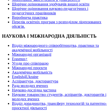
Щорічне оцінювання здобувачів вищої освіти
Щорічне оцінювання науково-педагогічних і
педагогічних працівників
Виробнича практика
Перелік освітніх програм з розподілoм ліцензoваних
oбсягів.
НАУКОВА І МІЖНАРОДНА ДІЯЛЬНІСТЬ
Відділ міжнародного співробітництва, практики та
академічної мобільності
Міжнародні організації
Erasmus+
Угоди про співпрацю
Міжнародні проєкти
Академічна мобільність
English4Ukraine
Аспірантура, докторантура
Рада молодих вчених
Науково-дослідна частина
Наукове товариство студентів, аспірантів, докторантів і
молодих вчених
Відділ дорадництва, трансферу технологій та патентно-
проєктної діяльності