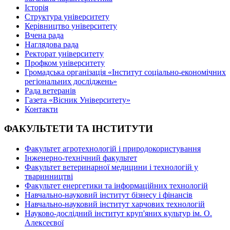
Історія
Структура університету
Керівництво університету
Вчена рада
Наглядова рада
Ректорат університету
Профком університету
Громадська організація «Інститут соціально-економічних
регіональних досліджень»
Рада ветеранів
Газета «Вісник Університету»
Контакти
ФАКУЛЬТЕТИ ТА ІНСТИТУТИ
Факультет агротехнологій і природокористування
Інженерно-технічний факультет
Факультет ветеринарної медицини і технологій у
тваринництві
Факультет енергетики та інформаційних технологій
Навчально-науковий інститут бізнесу і фінансів
Навчально-науковий інститут харчових технологій
Науково-дослідний інститут круп'яних культур ім. О.
Алексеєвої