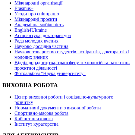
Міжнародні організації
Erasmus+
Угоди про співпрацю
Міжнародні проєкти
Академічна мобільність
English4Ukraine
Аспірантура, докторантура
Рада молодих вчених
Науково-дослідна частина
Наукове товариство студентів, аспірантів, докторантів і
молодих вчених
Відділ дорадництва, трансферу технологій та патентно-
проєктної діяльності
Фотоальбом "Наука університету"
ВИХОВНА РОБОТА
Центр виховної роботи і соціально-культурного
розвитку
Нормативні документи з виховної роботи
Спортивно-масова робота
Кабінет психолога
Інститут кураторства