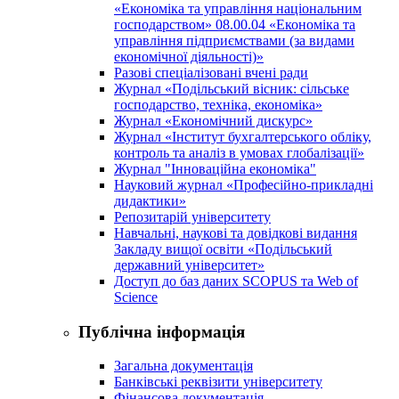
«Економіка та управління національним
господарством» 08.00.04 «Економіка та
управління підприємствами (за видами
економічної діяльності)»
Разові спеціалізовані вчені ради
Журнал «Подільський вісник: сільське
господарство, техніка, економіка»
Журнал «Економічний дискурс»
Журнал «Інститут бухгалтерського обліку,
контроль та аналіз в умовах глобалізації»
Журнал "Інноваційна економіка"
Науковий журнал «Професійно-прикладні
дидактики»
Репозитарій університету
Навчальні, наукові та довідкові видання
Закладу вищої освіти «Подільський
державний університет»
Доступ до баз даних SCOPUS та Web of
Science
Публічна інформація
Загальна документація
Банківські реквізити університету
Фінансова документація