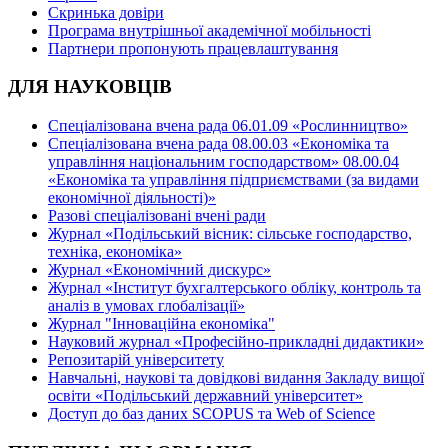
Скринька довіри
Програма внутрішньої академічної мобільності
Партнери пропонують працевлаштування
ДЛЯ НАУКОВЦІВ
Спеціалізована вчена рада 06.01.09 «Рослинництво»
Спеціалізована вчена рада 08.00.03 «Економіка та
управління національним господарством» 08.00.04
«Економіка та управління підприємствами (за видами
економічної діяльності)»
Разові спеціалізовані вчені ради
Журнал «Подільський вісник: сільське господарство,
техніка, економіка»
Журнал «Економічний дискурс»
Журнал «Інститут бухгалтерського обліку, контроль та
аналіз в умовах глобалізації»
Журнал "Інноваційна економіка"
Науковий журнал «Професійно-прикладні дидактики»
Репозитарій університету
Навчальні, наукові та довідкові видання Закладу вищої
освіти «Подільський державний університет»
Доступ до баз даних SCOPUS та Web of Science