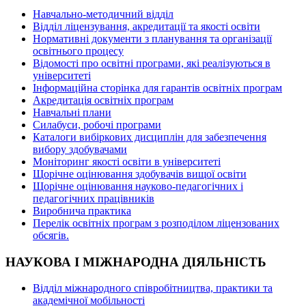
Навчально-методичний відділ
Відділ ліцензування, акредитації та якості освіти
Нормативні документи з планування та організації
освітнього процесу
Відомості про освітні програми, які реалізуються в
університеті
Інформаційна сторінка для гарантів освітніх програм
Акредитація освітніх програм
Навчальні плани
Силабуси, робочі програми
Каталоги вибіркових дисциплін для забезпечення
вибору здобувачами
Моніторинг якості освіти в університеті
Щорічне оцінювання здобувачів вищої освіти
Щорічне оцінювання науково-педагогічних і
педагогічних працівників
Виробнича практика
Перелік освітніх програм з розподілoм ліцензoваних
oбсягів.
НАУКОВА І МІЖНАРОДНА ДІЯЛЬНІСТЬ
Відділ міжнародного співробітництва, практики та
академічної мобільності