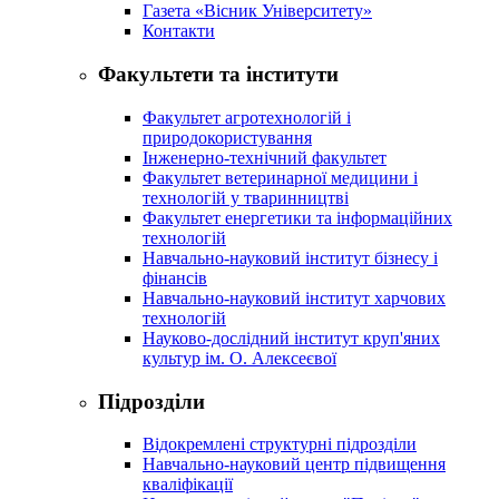
Газета «Вісник Університету»
Контакти
Факультети та інститути
Факультет агротехнологій і
природокористування
Інженерно-технічний факультет
Факультет ветеринарної медицини і
технологій у тваринництві
Факультет енергетики та інформаційних
технологій
Навчально-науковий інститут бізнесу і
фінансів
Навчально-науковий інститут харчових
технологій
Науково-дослідний інститут круп'яних
культур ім. О. Алексеєвої
Підрозділи
Відокремлені структурні підрозділи
Навчально-науковий центр підвищення
кваліфікації