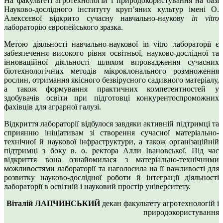
На факультеті агротехнологій і природокористування на базі
Науково-дослідного інституту круп’яних культур імені О.
Алексєєвої відкрито сучасну навчально-наукову
in vitro
лабораторію європейського зразка.
Метою діяльності навчально-наукової in vitro лабораторії є
забезпечення високого рівня освітньої, науково-дослідної та
інноваційної діяльності шляхом впровадження сучасних
біотехнологічних методів мікроклонального розмноження
рослин, отримання якісного безвірусного садивного матеріалу,
а також формування практичних компетентностей у
здобувачів освіти при підготовці конкурентоспроможних
фахівців для аграрної галузі.
Відкриття лабораторії відбулося завдяки активній підтримці та
сприянню ініціативам зі створення сучасної матеріально-
технічної й наукової інфраструктури, а також організаційній
підтримці з боку в. о. ректора Алли Івановської. Під час
відкриття вона ознайомилася з матеріально-технічними
можливостями лабораторії та наголосила на її важливості для
розвитку науково-дослідної роботи й інтеграції діяльності
лабораторії в освітній і науковий простір університету.
Віталій ЛАПЧИНСЬКИЙ
декан факультету агротехнологій і
природокористування