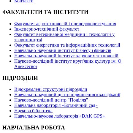
Контакти
ФАКУЛЬТЕТИ ТА ІНСТИТУТИ
Факультет агротехнологій і природокористування
Інженерно-технічний факультет
Факультет ветеринарної медицини і технологій у
тваринництві
Факультет енергетики та інформаційних технологій
Навчально-науковий інститут бізнесу і фінансів
Навчально-науковий інститут харчових технологій
Науково-дослідний інститут круп'яних культур ім. О.
Алексеєвої
ПІДРОЗДІЛИ
Відокремлені структурні підрозділи
Навчально-науковий центр підвищення кваліфікації
Науково-дослідний центр "Поділля"
Навчальна лабораторія «Ботанічний сад»
Наукова бібліотека
Навчально-наукова лабораторія «DAK GPS»
НАВЧАЛЬНА РОБОТА