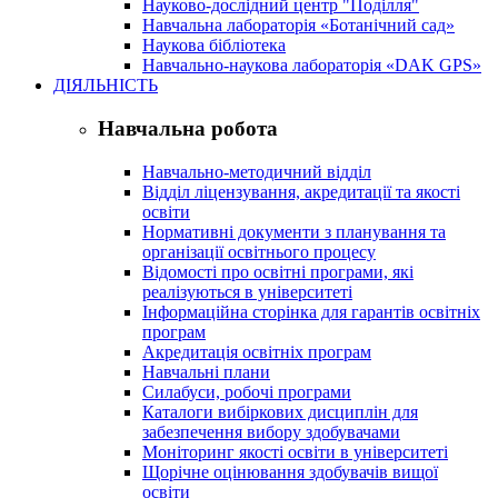
Науково-дослідний центр "Поділля"
Навчальна лабораторія «Ботанічний сад»
Наукова бібліотека
Навчально-наукова лабораторія «DAK GPS»
ДІЯЛЬНІСТЬ
Навчальна робота
Навчально-методичний відділ
Відділ ліцензування, акредитації та якості
освіти
Нормативні документи з планування та
організації освітнього процесу
Відомості про освітні програми, які
реалізуються в університеті
Інформаційна сторінка для гарантів освітніх
програм
Акредитація освітніх програм
Навчальні плани
Силабуси, робочі програми
Каталоги вибіркових дисциплін для
забезпечення вибору здобувачами
Моніторинг якості освіти в університеті
Щорічне оцінювання здобувачів вищої
освіти