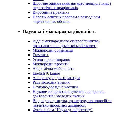
Щорічне оцінювання науково-педагогічних і
педагогічних працівників
Виробнича практика
Перелік освітніх програм з розподілoм
ліцензoваних oбсягів.
Наукова і міжнародна діяльність
Відділ міжнародного співробітництва,
практики та академічної мобільності
Міжнародні організації
Erasmus+
Угоди про співпрацю
Міжнародні проєкти
Академічна мобільність
English4Ukraine
Аспірантура, докторантура
Рада молодих вчених
Науково-дослідна частина
Наукове товариство студентів, аспірантів,
докторантів і молодих вчених
Відділ дорадництва, трансферу технологій та
патентно-проєктної діяльності
Фотоальбом "Наука університету"