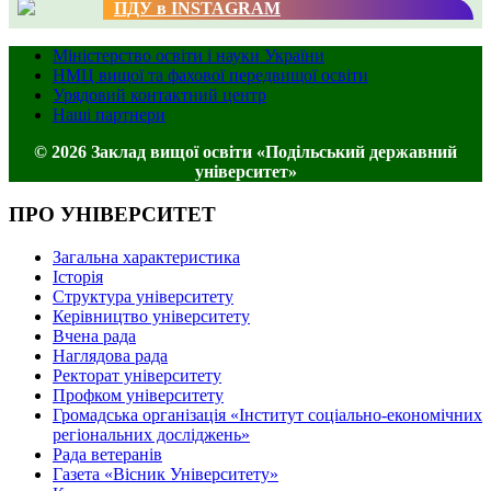
ПДУ в INSTAGRAM
Міністерство освіти і науки України
НМЦ вищої та фахової передвищої освіти
Урядовий контактний центр
Наші партнери
© 2026 Заклад вищої освіти «Подільський державний
університет»
ПРО УНІВЕРСИТЕТ
Загальна характеристика
Історія
Структура університету
Керівництво університету
Вчена рада
Наглядова рада
Ректорат університету
Профком університету
Громадська організація «Інститут соціально-економічних
регіональних досліджень»
Рада ветеранів
Газета «Вісник Університету»