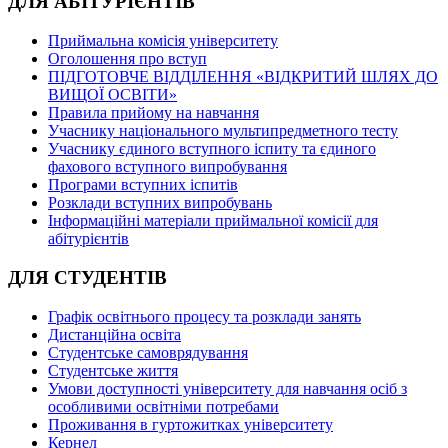
ДЛЯ АБІТУРІЄНТІВ
Приймальна комісія університету
Оголошення про вступ
ПІДГОТОВЧЕ ВІДДІЛЕННЯ «ВІДКРИТИЙ ШЛЯХ ДО
ВИЩОЇ ОСВІТИ»
Правила прийому на навчання
Учаснику національного мультипредметного тесту
Учаснику єдиного вступного іспиту та єдиного
фахового вступного випробування
Програми вступних іспитів
Розклади вступних випробувань
Інформаційні матеріали приймальної комісії для
абітурієнтів
ДЛЯ СТУДЕНТІВ
Графік освітнього процесу та розклади занять
Дистанційна освіта
Студентське самоврядування
Студентське життя
Умови доступності університету для навчання осіб з
особливими освітніми потребами
Проживання в гуртожитках університету
Кернел