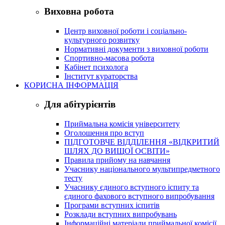
Виховна робота
Центр виховної роботи і соціально-
культурного розвитку
Нормативні документи з виховної роботи
Спортивно-масова робота
Кабінет психолога
Інститут кураторства
КОРИСНА ІНФОРМАЦІЯ
Для абітурієнтів
Приймальна комісія університету
Оголошення про вступ
ПІДГОТОВЧЕ ВІДДІЛЕННЯ «ВІДКРИТИЙ
ШЛЯХ ДО ВИЩОЇ ОСВІТИ»
Правила прийому на навчання
Учаснику національного мультипредметного
тесту
Учаснику єдиного вступного іспиту та
єдиного фахового вступного випробування
Програми вступних іспитів
Розклади вступних випробувань
Інформаційні матеріали приймальної комісії