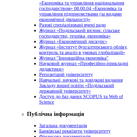
«Економіка та управління національним
господарством» 08.00.04 «Економіка та
управління підприємствами (за видами
економічної діяльності)»
Разові спеціалізовані вчені ради
Журнал «Подільський вісник: сільське
господарство, техніка, економіка»
Журнал «Економічний дискурс»
Журнал «Інститут бухгалтерського обліку,
контроль та аналіз в умовах глобалізації»
Журнал "Інноваційна економіка"
Науковий журнал «Професійно-прикладні
дидактики»
Репозитарій університету
Навчальні, наукові та довідкові видання
Закладу вищої освіти «Подільський
державний університет»
Доступ до баз даних SCOPUS та Web of
Science
Публічна інформація
Загальна документація
Банківські реквізити університету
Фінансова документація