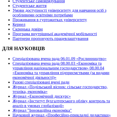
Студентське самоврядування
Студентське життя
Умови доступності університету для навчання осіб з
особливими освітніми потребами
Проживання в гуртожитках університету
Кернел
Скринька довіри
Програма внутрішньої академічної мобільності
Партнери пропонують працевлаштування
ДЛЯ НАУКОВЦІВ
Спеціалізована вчена рада 06.01.09 «Рослинництво»
Спеціалізована вчена рада 08.00.03 «Економіка та
управління національним господарством» 08.00.04
«Економіка та управління підприємствами (за видами
економічної діяльності)»
Разові спеціалізовані вчені ради
Журнал «Подільський вісник: сільське господарство,
техніка, економіка»
Журнал «Економічний дискурс»
Журнал «Інститут бухгалтерського обліку, контроль та
аналіз в умовах глобалізації»
Журнал "Інноваційна економіка"
Науковий журнал «Професійно-прикладні дидактики»