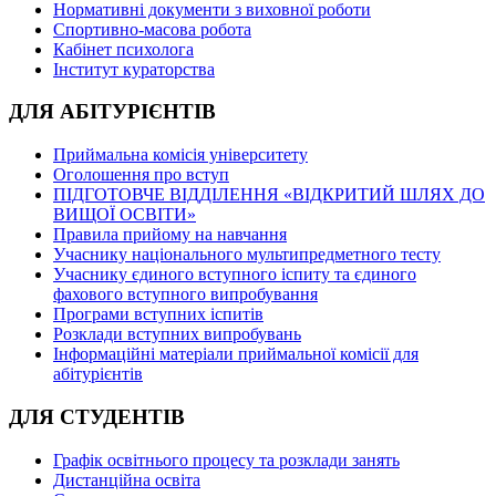
Нормативні документи з виховної роботи
Спортивно-масова робота
Кабінет психолога
Інститут кураторства
ДЛЯ АБІТУРІЄНТІВ
Приймальна комісія університету
Оголошення про вступ
ПІДГОТОВЧЕ ВІДДІЛЕННЯ «ВІДКРИТИЙ ШЛЯХ ДО
ВИЩОЇ ОСВІТИ»
Правила прийому на навчання
Учаснику національного мультипредметного тесту
Учаснику єдиного вступного іспиту та єдиного
фахового вступного випробування
Програми вступних іспитів
Розклади вступних випробувань
Інформаційні матеріали приймальної комісії для
абітурієнтів
ДЛЯ СТУДЕНТІВ
Графік освітнього процесу та розклади занять
Дистанційна освіта