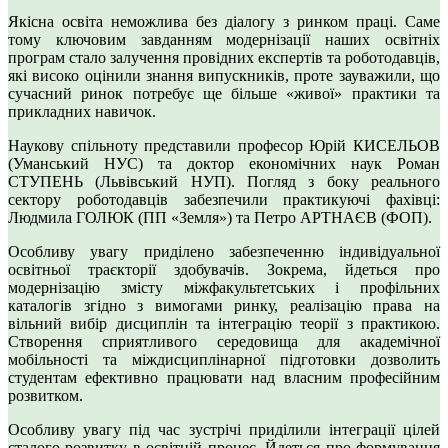
Якісна освіта неможлива без діалогу з ринком праці. Саме
тому ключовим завданням модернізації наших освітніх
програм стало залучення провідних експертів та роботодавців,
які високо оцінили знання випускників, проте зауважили, що
сучасний ринок потребує ще більше «живої» практики та
прикладних навичок.
Наукову спільноту представили професор Юрій КИСЕЛЬОВ
(Уманський НУС) та доктор економічних наук Роман
СТУПЕНЬ (Львівський НУП). Погляд з боку реального
сектору роботодавців забезпечили практикуючі фахівці:
Людмила ГОЛЮК (ПП «Земля») та Петро АРТНАЄВ (ФОП).
Особливу увагу приділено забезпеченню індивідуальної
освітньої траєкторії здобувачів. Зокрема, йдеться про
модернізацію змісту міжфакультетських і профільних
каталогів згідно з вимогами ринку, реалізацію права на
вільний вибір дисциплін та інтеграцію теорії з практикою.
Створення сприятливого середовища для академічної
мобільності та міждисциплінарної підготовки дозволить
студентам ефективно працювати над власним професійним
розвитком.
Особливу увагу під час зустрічі приділили інтеграції цілей
сталого розвитку в освітній процес. Йдеться про формування