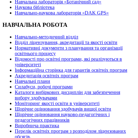
Навчальна лабораторія «Ботанічний сад»
Наукова бібліотека
Навчально-наукова лабораторія «DAK GPS»
НАВЧАЛЬНА РОБОТА
Навчально-методичний відділ
Відділ ліцензування, акредитації та якості освіти
Нормативні документи з планування та організації
освітнього процесу
Відомості про освітні програми, які реалізуються в
університеті
Інформаційна сторінка для гарантів освітніх програм
Акредитація освітніх програм
Навчальні плани
Силабуси, робочі програми
Каталоги вибіркових дисциплін для забезпечення
вибору здобувачами
Моніторинг якості освіти в університеті
Щорічне оцінювання здобувачів вищої освіти
Щорічне оцінювання науково-педагогічних і
педагогічних працівників
Виробнича практика
Перелік освітніх програм з розподілoм ліцензoваних
oбсягів.