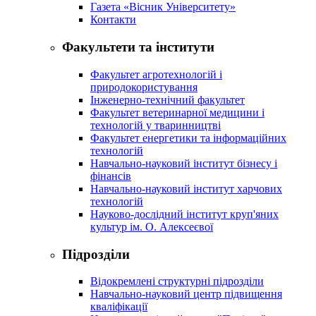
Газета «Вісник Університету»
Контакти
Факультети та інститути
Факультет агротехнологій і
природокористування
Інженерно-технічний факультет
Факультет ветеринарної медицини і
технологій у тваринництві
Факультет енергетики та інформаційних
технологій
Навчально-науковий інститут бізнесу і
фінансів
Навчально-науковий інститут харчових
технологій
Науково-дослідний інститут круп'яних
культур ім. О. Алексеєвої
Підрозділи
Відокремлені структурні підрозділи
Навчально-науковий центр підвищення
кваліфікації