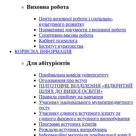
Виховна робота
Центр виховної роботи і соціально-
культурного розвитку
Нормативні документи з виховної роботи
Спортивно-масова робота
Кабінет психолога
Інститут кураторства
КОРИСНА ІНФОРМАЦІЯ
Для абітурієнтів
Приймальна комісія університету
Оголошення про вступ
ПІДГОТОВЧЕ ВІДДІЛЕННЯ «ВІДКРИТИЙ
ШЛЯХ ДО ВИЩОЇ ОСВІТИ»
Правила прийому на навчання
Учаснику національного мультипредметного
тесту
Учаснику єдиного вступного іспиту та
єдиного фахового вступного випробування
Програми вступних іспитів
Розклади вступних випробувань
Інформаційні матеріали приймальної комісії