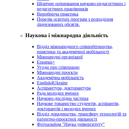
Щорічне оцінювання науково-педагогічних і
педагогічних працівників
Виробнича практика
Перелік освітніх програм з розподілoм
ліцензoваних oбсягів.
Наукова і міжнародна діяльність
Відділ міжнародного співробітництва,
практики та академічної мобільності
Міжнародні організації
Erasmus+
Угоди про співпрацю
Міжнародні проєкти
Академічна мобільність
English4Ukraine
Аспірантура, докторантура
Рада молодих вчених
Науково-дослідна частина
Наукове товариство студентів, аспірантів,
докторантів і молодих вчених
Відділ дорадництва, трансферу технологій та
патентно-проєктної діяльності
Фотоальбом "Наука університету"