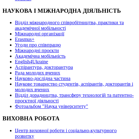
НАУКОВА І МІЖНАРОДНА ДІЯЛЬНІСТЬ
Відділ міжнародного співробітництва, практики та
академічної мобільності
Міжнародні організації
Erasmus+
Угоди про співпрацю
Міжнародні проєкти
Академічна мобільність
English4Ukraine
Аспірантура, докторантура
Рада молодих вчених
Науково-дослідна частина
Наукове товариство студентів, аспірантів, докторантів і
молодих вчених
Відділ дорадництва, трансферу технологій та патентно-
проєктної діяльності
Фотоальбом "Наука університету"
ВИХОВНА РОБОТА
Центр виховної роботи і соціально-культурного
розвитку