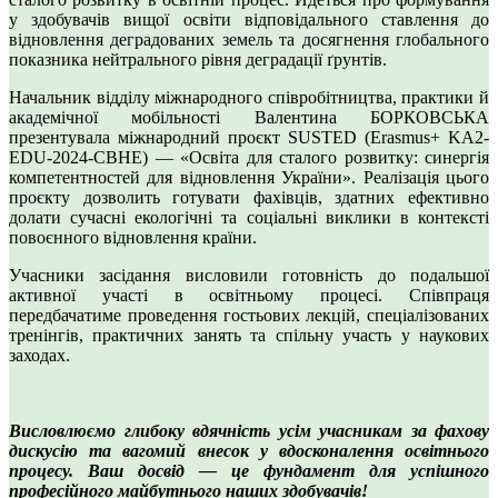
у здобувачів вищої освіти відповідального ставлення до
відновлення деградованих земель та досягнення глобального
показника нейтрального рівня деградації ґрунтів.
Начальник відділу міжнародного співробітництва, практики й
академічної мобільності Валентина БОРКОВСЬКА
презентувала міжнародний проєкт SUSTED (Erasmus+ KA2-
EDU-2024-CBHE) — «Освіта для сталого розвитку: синергія
компетентностей для відновлення України». Реалізація цього
проєкту дозволить готувати фахівців, здатних ефективно
долати сучасні екологічні та соціальні виклики в контексті
повоєнного відновлення країни.
Учасники засідання висловили готовність до подальшої
активної участі в освітньому процесі. Співпраця
передбачатиме проведення гостьових лекцій, спеціалізованих
тренінгів, практичних занять та спільну участь у наукових
заходах.
Висловлюємо глибоку вдячність усім учасникам за фахову
дискусію та вагомий внесок у вдосконалення освітнього
процесу. Ваш досвід — це фундамент для успішного
професійного майбутнього наших здобувачів!