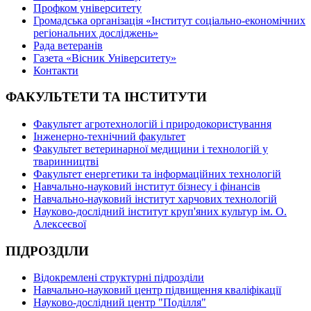
Профком університету
Громадська організація «Інститут соціально-економічних
регіональних досліджень»
Рада ветеранів
Газета «Вісник Університету»
Контакти
ФАКУЛЬТЕТИ ТА ІНСТИТУТИ
Факультет агротехнологій і природокористування
Інженерно-технічний факультет
Факультет ветеринарної медицини і технологій у
тваринництві
Факультет енергетики та інформаційних технологій
Навчально-науковий інститут бізнесу і фінансів
Навчально-науковий інститут харчових технологій
Науково-дослідний інститут круп'яних культур ім. О.
Алексеєвої
ПІДРОЗДІЛИ
Відокремлені структурні підрозділи
Навчально-науковий центр підвищення кваліфікації
Науково-дослідний центр "Поділля"