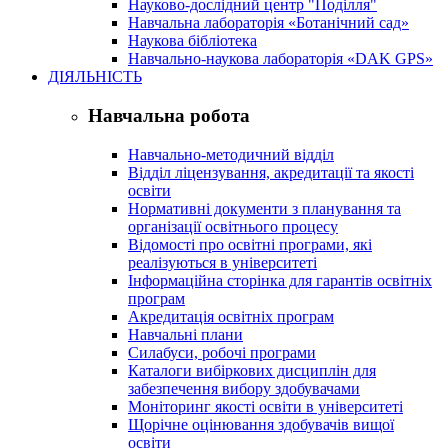
Науково-дослідний центр "Поділля"
Навчальна лабораторія «Ботанічний сад»
Наукова бібліотека
Навчально-наукова лабораторія «DAK GPS»
ДІЯЛЬНІСТЬ
Навчальна робота
Навчально-методичний відділ
Відділ ліцензування, акредитації та якості
освіти
Нормативні документи з планування та
організації освітнього процесу
Відомості про освітні програми, які
реалізуються в університеті
Інформаційна сторінка для гарантів освітніх
програм
Акредитація освітніх програм
Навчальні плани
Силабуси, робочі програми
Каталоги вибіркових дисциплін для
забезпечення вибору здобувачами
Моніторинг якості освіти в університеті
Щорічне оцінювання здобувачів вищої
освіти