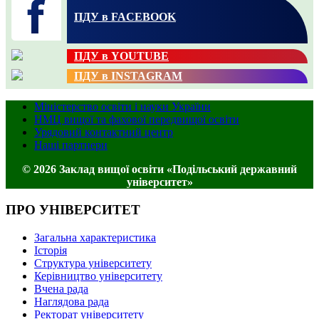
ПДУ в FACEBOOK
ПДУ в YOUTUBE
ПДУ в INSTAGRAM
Міністерство освіти і науки України
НМЦ вищої та фахової передвищої освіти
Урядовий контактний центр
Наші партнери
© 2026 Заклад вищої освіти «Подільський державний
університет»
ПРО УНІВЕРСИТЕТ
Загальна характеристика
Історія
Структура університету
Керівництво університету
Вчена рада
Наглядова рада
Ректорат університету