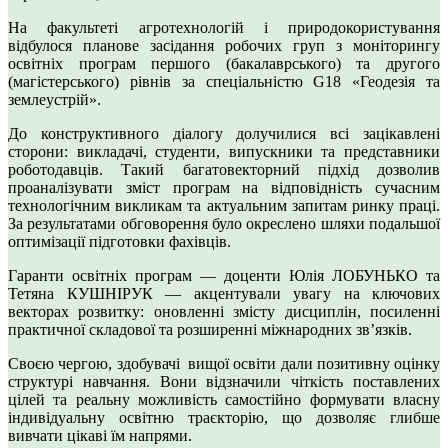
На факультеті агротехнологій і природокористування
відбулося планове засідання робочих груп з моніторингу
освітніх програм першого (бакалаврського) та другого
(магістерського) рівнів за спеціальністю G18 «Геодезія та
землеустрій».
До конструктивного діалогу долучилися всі зацікавлені
сторони: викладачі, студенти, випускники та представники
роботодавців. Такий багатовекторний підхід дозволив
проаналізувати зміст програм на відповідність сучасним
технологічним викликам та актуальним запитам ринку праці.
За результатами обговорення було окреслено шляхи подальшої
оптимізації підготовки фахівців.
Гаранти освітніх програм — доценти Юлія ЛОБУНЬКО та
Тетяна КУШНІРУК — акцентували увагу на ключових
векторах розвитку: оновленні змісту дисциплін, посиленні
практичної складової та розширенні міжнародних зв’язків.
Своєю чергою, здобувачі вищої освіти дали позитивну оцінку
структурі навчання. Вони відзначили чіткість поставлених
цілей та реальну можливість самостійно формувати власну
індивідуальну освітню траєкторію, що дозволяє глибше
вивчати цікаві їм напрями.