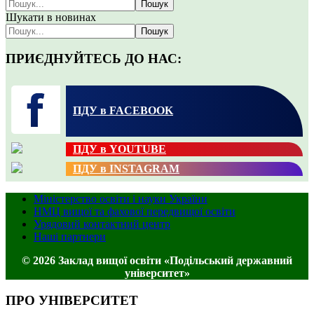
Пошук
Шукати в новинах
Пошук
ПРИЄДНУЙТЕСЬ ДО НАС:
ПДУ в FACEBOOK
ПДУ в YOUTUBE
ПДУ в INSTAGRAM
Міністерство освіти і науки України
НМЦ вищої та фахової передвищої освіти
Урядовий контактний центр
Наші партнери
© 2026 Заклад вищої освіти «Подільський державний
університет»
ПРО УНІВЕРСИТЕТ