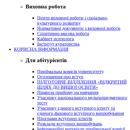
Виховна робота
Центр виховної роботи і соціально-
культурного розвитку
Нормативні документи з виховної роботи
Спортивно-масова робота
Кабінет психолога
Інститут кураторства
КОРИСНА ІНФОРМАЦІЯ
Для абітурієнтів
Приймальна комісія університету
Оголошення про вступ
ПІДГОТОВЧЕ ВІДДІЛЕННЯ «ВІДКРИТИЙ
ШЛЯХ ДО ВИЩОЇ ОСВІТИ»
Правила прийому на навчання
Учаснику національного мультипредметного
тесту
Учаснику єдиного вступного іспиту та
єдиного фахового вступного випробування
Програми вступних іспитів
Розклади вступних випробувань
Інформаційні матеріали приймальної комісії