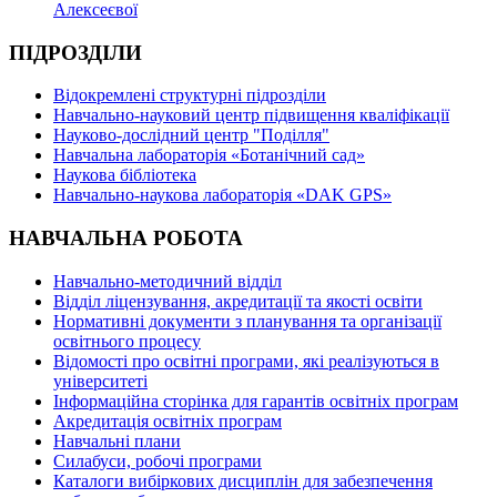
Алексеєвої
ПІДРОЗДІЛИ
Відокремлені структурні підрозділи
Навчально-науковий центр підвищення кваліфікації
Науково-дослідний центр "Поділля"
Навчальна лабораторія «Ботанічний сад»
Наукова бібліотека
Навчально-наукова лабораторія «DAK GPS»
НАВЧАЛЬНА РОБОТА
Навчально-методичний відділ
Відділ ліцензування, акредитації та якості освіти
Нормативні документи з планування та організації
освітнього процесу
Відомості про освітні програми, які реалізуються в
університеті
Інформаційна сторінка для гарантів освітніх програм
Акредитація освітніх програм
Навчальні плани
Силабуси, робочі програми
Каталоги вибіркових дисциплін для забезпечення