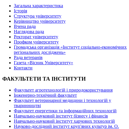
Загальна характеристика
Історія
Структура університету
Керівництво університету
Вчена рада
Наглядова рада
Ректорат університету
Профком університету
Громадська організація «Інститут соціально-економічних
регіональних досліджень»
Рада ветеранів
Газета «Вісник Університету»
Контакти
ФАКУЛЬТЕТИ ТА ІНСТИТУТИ
Факультет агротехнологій і природокористування
Інженерно-технічний факультет
Факультет ветеринарної медицини і технологій у
тваринництві
Факультет енергетики та інформаційних технологій
Навчально-науковий інститут бізнесу і фінансів
Навчально-науковий інститут харчових технологій
Науково-дослідний інститут круп'яних культур ім. О.