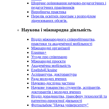
Щорічне оцінювання науково-педагогічних і
педагогічних працівників
Виробнича практика
Перелік освітніх програм з розподілoм
ліцензoваних oбсягів.
Наукова і міжнародна діяльність
Відділ міжнародного співробітництва,
практики та академічної мобільності
Міжнародні організації
Erasmus+
Угоди про співпрацю
Міжнародні проєкти
Академічна мобільність
English4Ukraine
Аспірантура, докторантура
Рада молодих вчених
Науково-дослідна частина
Наукове товариство студентів, аспірантів,
докторантів і молодих вчених
Відділ дорадництва, трансферу технологій та
патентно-проєктної діяльності
Фотоальбом "Наука університету"