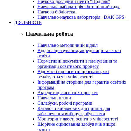
Науково-дослідний центр "Поділля"
Навчальна лабораторія «Ботанічний сад»
Наукова бібліотека
Навчально-наукова лабораторія «DAK GPS»
ДІЯЛЬНІСТЬ
Навчальна робота
Навчально-методичний відділ
Відділ ліцензування, акредитації та якості
освіти
Нормативні документи з планування та
організації освітнього процесу
Відомості про освітні програми, які
реалізуються в університеті
Інформаційна сторінка для гарантів освітніх
програм
Акредитація освітніх програм
Навчальні плани
Силабуси, робочі програми
Каталоги вибіркових дисциплін для
забезпечення вибору здобувачами
Моніторинг якості освіти в університеті
Щорічне оцінювання здобувачів вищої
освіти