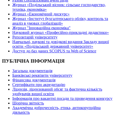
Разові спеціалізовані вчені ради
Журнал «Подільський вісник: сільське господарство,
техніка, економіка»
Журнал «Економічний дискурс»
Журнал «Інститут бухгалтерського обліку, контроль та
аналіз в умовах глобалізації»
Журнал "Інноваційна економіка"
Науковий журнал «Професійно-прикладні дидактики»
Репозитарій університету
Навчальні, наукові та довідкові видання Закладу вищої
освіти «Подільський державний університет»
Доступ до баз даних SCOPUS та Web of Science
ПУБЛІЧНА ІНФОРМАЦІЯ
Загальна документація
Банківські реквізити університету
Фінансова документація
Сертифікати про акредитацію
Ліцензія, ліцензований обсяг та фактична кількість
здобувачів вищої освіти
Інформація про вакантні посади та проведення конкурсу
Щорічна звітність
Академічна доброчесність, етика, антикорупційна
діяльність