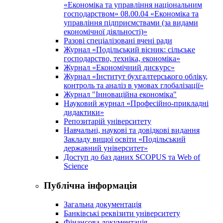
«Економіка та управління національним
господарством» 08.00.04 «Економіка та
управління підприємствами (за видами
економічної діяльності)»
Разові спеціалізовані вчені ради
Журнал «Подільський вісник: сільське
господарство, техніка, економіка»
Журнал «Економічний дискурс»
Журнал «Інститут бухгалтерського обліку,
контроль та аналіз в умовах глобалізації»
Журнал "Інноваційна економіка"
Науковий журнал «Професійно-прикладні
дидактики»
Репозитарій університету
Навчальні, наукові та довідкові видання
Закладу вищої освіти «Подільський
державний університет»
Доступ до баз даних SCOPUS та Web of
Science
Публічна інформація
Загальна документація
Банківські реквізити університету
Фінансова документація