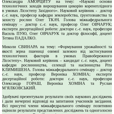
Олександра АМОРЦИТУ на тему: «Наукові основи
технологічних заходів вирощування цикорію коренеплідного
в умовах Лісостепу Західного». Науковий керівник - доктор
с.-г. наук, професор кафедри землеробства, ґрунтознавства та
захисту рослин Олег ТКАЧ. Голова міжкафедрального
семінару – доктор с.-г. наук, професор Олег ОВЧАРУК;
експерти дисертаційної роботи: доктори с.-г. наук, професори
Василь ПУЮ, Олег ОВЧАРУК та доктор філософії, доцент
Тетяна ПАДАЛКО.
Миколи СВИНАРА на тему: «Формування урожайності та
якості зерна пшениці озимої залежно від застосування
технологічних факторів в умовах Правобережного
Лісостепу». Науковий керівник – кандидат с.-г. наук, доцент
кафедри рослинництва, селекції та насінництва Ріта
КЛИМИШЕНА. Голова міжкафедрального семінару – доктор
с.-г. наук, професор Вероніка ХОМІНА; експерти
дисертаційної роботи: доктори с.-г. наук, професори
Олександр ГОРАШ, Вероніка ХОМІНА та Руслан
МʼЯЛКОВСЬКИЙ.
Здобувачі презентували результати своїх наукових досліджень
і дали вичерпні відповіді на запитання учасників засідання.
Всі присутні члени міжкафедрального семінару позитивно
оцінили результати представлених досліджень та одноголосно