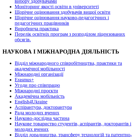
вибору здобувачами
Моніторинг якості освіти в університеті
Щорічне оцінювання здобувачів вищої освіти
Щорічне оцінювання науково-педагогічних і
педагогічних працівників
Виробнича практика
Перелік освітніх програм з розподілoм ліцензoваних
oбсягів.
НАУКОВА І МІЖНАРОДНА ДІЯЛЬНІСТЬ
Відділ міжнародного співробітництва, практики та
академічної мобільності
Міжнародні організації
Erasmus+
Угоди про співпрацю
Міжнародні проєкти
Академічна мобільність
English4Ukraine
Аспірантура, докторантура
Рада молодих вчених
Науково-дослідна частина
Наукове товариство студентів, аспірантів, докторантів і
молодих вчених
Відділ дорадництва, трансферу технологій та патентно-