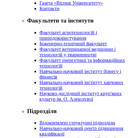
Газета «Вісник Університету»
Контакти
Факультети та інститути
Факультет агротехнологій і
природокористування
Інженерно-технічний факультет
Факультет ветеринарної медицини і
технологій у тваринництві
Факультет енергетики та інформаційних
технологій
Навчально-науковий інститут бізнесу і
фінансів
Навчально-науковий інститут харчових
технологій
Науково-дослідний інститут круп'яних
культур ім. О. Алексеєвої
Підрозділи
Відокремлені структурні підрозділи
Навчально-науковий центр підвищення
кваліфікації