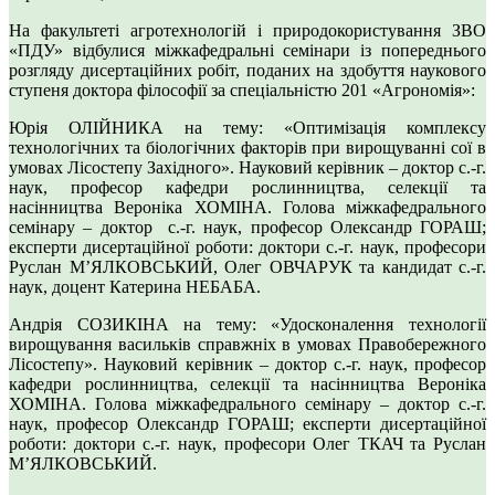
На факультеті агротехнологій і природокористування ЗВО
«ПДУ» відбулися міжкафедральні семінари із попереднього
розгляду дисертаційних робіт, поданих на здобуття наукового
ступеня доктора філософії за спеціальністю 201 «Агрономія»:
Юрія ОЛІЙНИКА на тему: «Оптимізація комплексу
технологічних та біологічних факторів при вирощуванні сої в
умовах Лісостепу Західного». Науковий керівник – доктор с.-г.
наук, професор кафедри рослинництва, селекції та
насінництва Вероніка ХОМІНА. Голова міжкафедрального
семінару – доктор с.-г. наук, професор Олександр ГОРАШ;
експерти дисертаційної роботи: доктори с.-г. наук, професори
Руслан МʼЯЛКОВСЬКИЙ, Олег ОВЧАРУК та кандидат с.-г.
наук, доцент Катерина НЕБАБА.
Андрія СОЗИКІНА на тему: «Удосконалення технології
вирощування васильків справжніх в умовах Правобережного
Лісостепу». Науковий керівник – доктор с.-г. наук, професор
кафедри рослинництва, селекції та насінництва Вероніка
ХОМІНА. Голова міжкафедрального семінару – доктор с.-г.
наук, професор Олександр ГОРАШ; експерти дисертаційної
роботи: доктори с.-г. наук, професори Олег ТКАЧ та Руслан
МʼЯЛКОВСЬКИЙ.